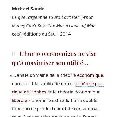
Michael San­del
Ce que l’argent ne sau­rait ache­ter
(
What
Money Can’t Buy : The Moral Limits of Mar­
kets
), édi­tions du Seuil, 2014
L’homo œconomicus ne vise
qu’à maximiser son utilité…
«
Dans le domaine de la théo­rie
éco­no­mique
,
qui ne voit la simi­li­tude entre
la théo­rie poli­
tique de Hobbes
et la théo­rie éco­no­mique
libé­rale
? L’homme est réduit à sa double
fonc­tion de pro­duc­teur et de consom­ma­
teur. Dans sa rela­tion aux autres, l’
homo