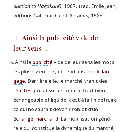
duc­tion to Haga­ku­ré)
, 1967, trad. Émile Jean,
édi­tions Gal­li­mard, coll. Arcades, 1985
Ainsi la publicité vide de
leur sens…
«
Ain­si la
publi­ci­té
vide de leur sens les mots
les plus essen­tiels, et rend absurde le
lan­
gage
. Der­rière elle, le mar­ché tra­hit des
réa­li­tés
qu’il absorbe : rendre tout bien
échan­geable et liquide, c’est à la fin détruire
ce qui ne sau­rait deve­nir l’ob­jet d’un
échange mar­chand
. La mobi­li­sa­tion géné­
rale qui consti­tue la dyna­mique du mar­ché,