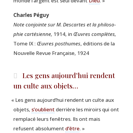
monde l’argent est seul devant
Dieu
. »
Charles Péguy
Note conjointe sur M. Des­cartes et la phi­lo­so­
phie car­té­sienne,
1914, in
Œuvres com­plètes,
Tome IX :
Œuvres post­humes
, édi­tions de la
Nou­velle Revue Fran­çaise, 1924
Les gens aujourd’hui rendent
un culte aux objets…
«
Les gens aujourd’hui rendent un culte aux
objets,
s’oublient
der­rière les miroirs qui ont
rem­pla­cé leurs fenêtres. Ils ont mais
refusent abso­lu­ment
d’être
. »