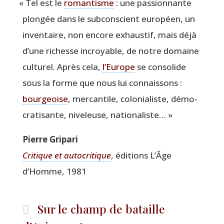
«
Tel est le
roman­tisme
: une pas­sion­nante
plon­gée dans le sub­cons­cient euro­péen, un
inven­taire, non encore exhaus­tif, mais déjà
d’une richesse incroyable, de notre domaine
cultu­rel. Après cela,
l’Eu­rope
se conso­lide
sous la forme que nous lui connais­sons :
bour­geoise
, mer­can­tile, colo­nia­liste, démo­
cra­ti­sante, nive­leuse, nationaliste… »
Pierre Gri­pa­ri
Cri­tique et auto­cri­tique
, édi­tions L’Âge
d’Homme, 1981
Sur le champ de bataille