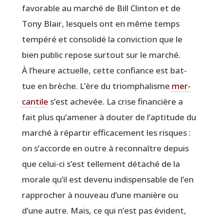
favo­rable au mar­ché de Bill Clin­ton et de
Tony Blair, les­quels ont en même temps
tem­pé­ré et conso­li­dé la convic­tion que le
bien public repose sur­tout sur le marché.
À l’heure actuelle, cette confiance est bat­
tue en brèche. L’ère du triom­pha­lisme
mer­
can­tile
s’est ache­vée. La crise finan­cière a
fait plus qu’amener à dou­ter de l’aptitude du
mar­ché à répar­tir effi­ca­ce­ment les risques :
on s’accorde en outre à recon­naître depuis
que celui-ci s’est tel­le­ment déta­ché de la
morale qu’il est deve­nu indis­pen­sable de l’en
rap­pro­cher à nou­veau d’une manière ou
d’une autre. Mais, ce qui n’est pas évident,