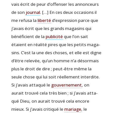
vais écrit de peur d’of­fen­ser les annon­ceurs
de son
jour­nal
. […] En ces deux occa­sions il
me refu­sa la
liber­té
d’ex­pres­sion parce que
j’a­vais écrit que les grands maga­sins qui
béné­fi­cient de la
publi­ci­té
que l’on sait
étaient en réa­li­té pires que les petits maga­
sins. C’est la une des choses, et elle est digne
d’être rele­vée, qu’un homme n’a désor­mais
plus le droit de dire ; peut-être même la
seule chose qui lui soit réel­le­ment inter­dite.
Si j’a­vais atta­qué le
gou­ver­ne­ment
, on
aurait trou­vé cela très bien ; si j’a­vais atta­
qué Dieu, on aurait trou­vé cela encore
mieux. Si j’a­vais cri­ti­qué le
mariage
, le