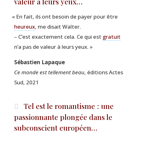
valeur à leurs yeux…
«
En fait, ils ont besoin de payer pour être
heu­reux
, me disait Walter.
– C’est exac­te­ment cela. Ce qui est
gra­tuit
n’a pas de valeur à leurs yeux. »
Sébas­tien Lapaque
Ce monde est tel­le­ment beau
, édi­tions Actes
Sud, 2021
Tel est le romantisme : une
passionnante plongée dans le
subconscient européen…