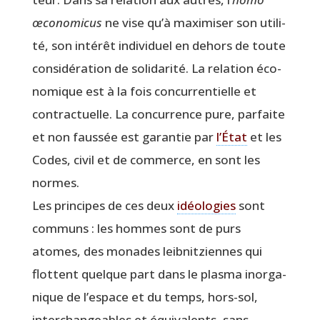
œco­no­mi­cus
ne vise qu’à maxi­mi­ser son uti­li­
té, son inté­rêt indi­vi­duel en dehors de toute
consi­dé­ra­tion de soli­da­ri­té. La rela­tion éco­
no­mique est à la fois concur­ren­tielle et
contrac­tuelle. La concur­rence pure, par­faite
et non faus­sée est garan­tie par
l’État
et les
Codes, civil et de com­merce, en sont les
normes.
Les prin­cipes de ces deux
idéo­lo­gies
sont
com­muns : les hommes sont de purs
atomes, des monades leib­nit­ziennes qui
flottent quelque part dans le plas­ma inor­ga­
nique de l’espace et du temps, hors-sol,
inter­chan­geables et équi­va­lents, sans