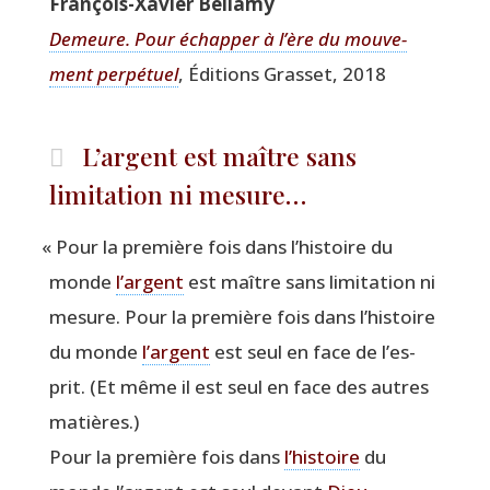
Fran­çois-Xavier Bellamy
Demeure. Pour échap­per à l’ère du mou­ve­
ment per­pé­tuel
, Édi­tions Gras­set, 2018
L’argent est maître sans
limitation ni mesure…
«
Pour la pre­mière fois dans l’his­toire du
monde
l’argent
est maître sans limi­ta­tion ni
mesure. Pour la pre­mière fois dans l’his­toire
du monde
l’argent
est seul en face de l’es­
prit. (Et même il est seul en face des autres
matières.)
Pour la pre­mière fois dans
l’his­toire
du