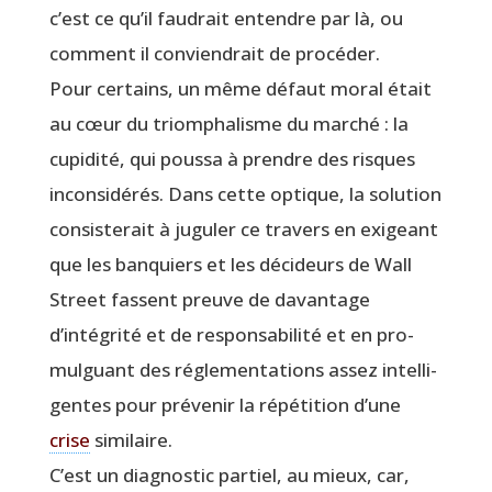
c’est ce qu’il fau­drait entendre par là, ou
com­ment il convien­drait de procéder.
Pour cer­tains, un même défaut moral était
au cœur du triom­pha­lisme du mar­ché : la
cupi­di­té, qui pous­sa à prendre des risques
incon­si­dé­rés. Dans cette optique, la solu­tion
consis­te­rait à jugu­ler ce tra­vers en exi­geant
que les ban­quiers et les déci­deurs de Wall
Street fassent preuve de davan­tage
d’intégrité et de res­pon­sa­bi­li­té et en pro­
mul­guant des régle­men­ta­tions assez intel­li­
gentes pour pré­ve­nir la répé­ti­tion d’une
crise
similaire.
C’est un diag­nos­tic par­tiel, au mieux, car,