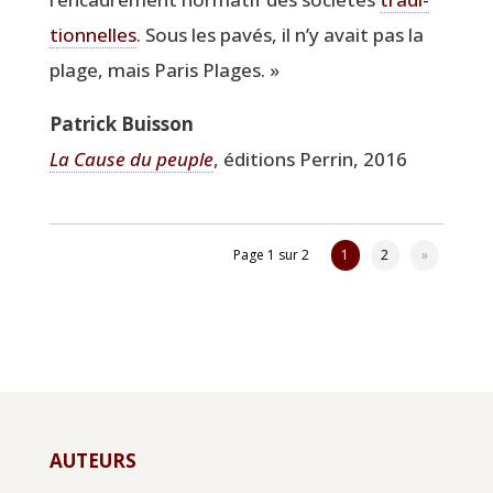
tion­nelles
. Sous les pavés, il n’y avait pas la
plage, mais Paris Plages. »
Patrick Buis­son
La Cause du peuple
, édi­tions Per­rin, 2016
Page 1 sur 2
1
2
»
AUTEURS