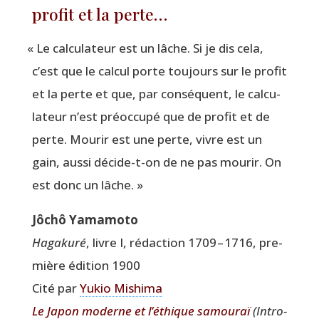
profit et la perte…
«
Le cal­cu­la­teur est un lâche. Si je dis cela,
c’est que le cal­cul porte tou­jours sur le pro­fit
et la perte et que, par consé­quent, le cal­cu­
la­teur n’est pré­oc­cu­pé que de pro­fit et de
perte. Mou­rir est une perte, vivre est un
gain, aus­si décide-t-on de ne pas mou­rir. On
est donc un lâche. »
Jôchô Yamamoto
Haga­ku­ré
, livre I, rédac­tion 1709 – 1716, pre­
mière édi­tion 1900
Cité par
Yukio Mishi­ma
Le Japon moderne et l’éthique samou­raï
(Intro­