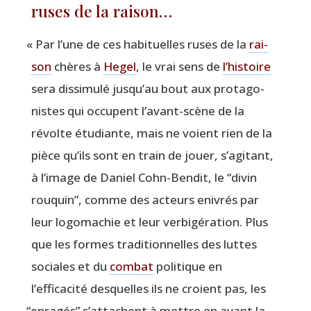
ruses de la raison…
«
Par l’une de ces habi­tuelles ruses de la
rai­
son
chères à
Hegel
, le vrai sens de
l’histoire
sera dis­si­mu­lé jus­qu’au bout aux pro­ta­go­
nistes qui occupent l’avant-scène de la
révolte étu­diante, mais ne voient rien de la
pièce qu’ils sont en train de jouer, s’agitant,
à l’image de Daniel Cohn-Ben­dit, le
“
divin
rou­quin”, comme des acteurs enivrés par
leur logo­ma­chie et leur ver­bi­gé­ra­tion. Plus
que les formes tra­di­tion­nelles des luttes
sociales et du
com­bat
poli­tique en
l’efficacité des­quelles ils ne croient pas, les
“
enra­gés” s’attachent à mettre en avant la