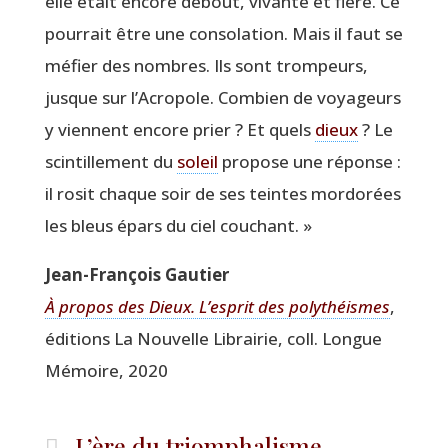
elle était encore debout, vivante et fière. Ce
pour­rait être une conso­la­tion. Mais il faut se
méfier des nombres. Ils sont trom­peurs,
jusque sur l’Acropole. Com­bien de voya­geurs
y viennent encore prier ? Et quels
dieux
? Le
scin­tille­ment du
soleil
pro­pose une réponse :
il rosit chaque soir de ses teintes mor­do­rées
les bleus épars du ciel couchant. »
Jean-Fran­çois Gautier
À pro­pos des Dieux. L’esprit des poly­théismes
,
édi­tions La Nou­velle Librai­rie, coll. Longue
Mémoire, 2020
L’ère du triomphalisme