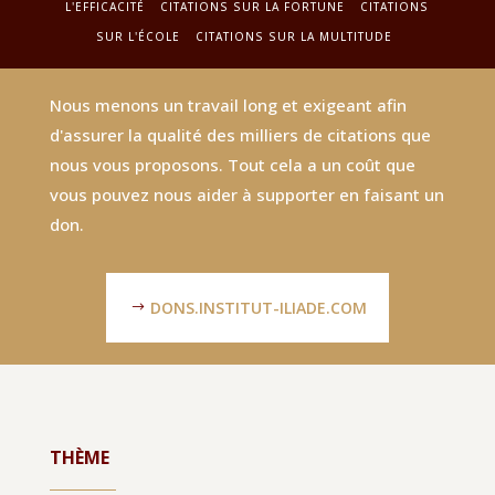
L'EFFICACITÉ
CITATIONS SUR LA FORTUNE
CITATIONS
SUR L'ÉCOLE
CITATIONS SUR LA MULTITUDE
Nous menons un travail long et exigeant afin
d'assurer la qualité des milliers de citations que
nous vous proposons. Tout cela a un coût que
vous pouvez nous aider à supporter en faisant un
don.
DONS.INSTITUT-ILIADE.COM
THÈME