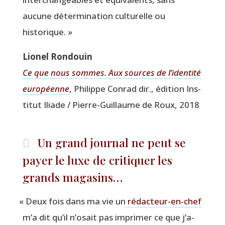
aucune déter­mi­na­tion cultu­relle ou
historique. »
Lio­nel Rondouin
Ce que nous sommes. Aux sources de l’identité
euro­péenne
, Phi­lippe Conrad dir., édi­tion Ins­
ti­tut Iliade / Pierre-Guillaume de Roux, 2018
Un grand journal ne peut se
payer le luxe de critiquer les
grands magasins…
«
Deux fois dans ma vie un
rédac­teur-en-chef
m’a dit qu’il n’o­sait pas impri­mer ce que j’a­