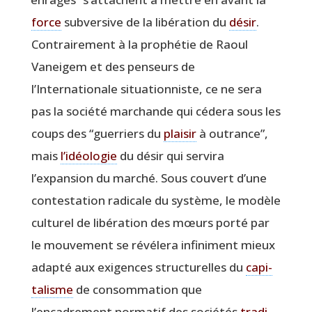
force
sub­ver­sive de la libé­ra­tion du
désir
.
Contrai­re­ment à la pro­phé­tie de Raoul
Vanei­gem et des pen­seurs de
l’Internationale situa­tion­niste, ce ne sera
pas la socié­té mar­chande qui céde­ra sous les
coups des
“
guer­riers du
plai­sir
à outrance”,
mais
l’idéologie
du désir qui ser­vi­ra
l’expansion du mar­ché. Sous cou­vert d’une
contes­ta­tion radi­cale du sys­tème, le modèle
cultu­rel de libé­ra­tion des mœurs por­té par
le mou­ve­ment se révé­le­ra infi­ni­ment mieux
adap­té aux exi­gences struc­tu­relles du
capi­
ta­lisme
de consom­ma­tion que
l’encadrement nor­ma­tif des socié­tés
tra­di­