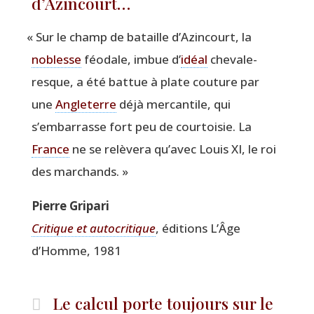
d’Azincourt…
«
Sur le champ de bataille d’A­zin­court, la
noblesse
féo­dale, imbue d’
idéal
che­va­le­
resque, a été bat­tue à plate cou­ture par
une
Angle­terre
déjà mer­can­tile, qui
s’embarrasse fort peu de cour­toi­sie. La
France
ne se relè­ve­ra qu’a­vec Louis XI, le roi
des marchands. »
Pierre Gri­pa­ri
Cri­tique et auto­cri­tique
, édi­tions L’Âge
d’Homme, 1981
Le calcul porte toujours sur le