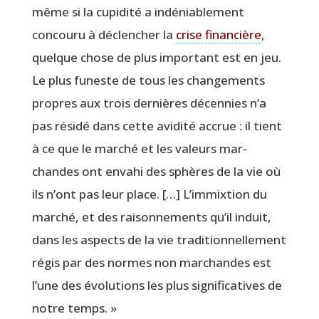
même si la cupi­di­té a indé­nia­ble­ment
concou­ru à déclen­cher la
crise finan­cière
,
quelque chose de plus impor­tant est en jeu.
Le plus funeste de tous les chan­ge­ments
propres aux trois der­nières décen­nies n’a
pas rési­dé dans cette avi­di­té accrue : il tient
à ce que le mar­ché et les valeurs mar­
chandes ont enva­hi des sphères de la vie où
ils n’ont pas leur place. […] L’immixtion du
mar­ché, et des rai­son­ne­ments qu’il induit,
dans les aspects de la vie tra­di­tion­nel­le­ment
régis par des normes non mar­chandes est
l’une des évo­lu­tions les plus signi­fi­ca­tives de
notre temps. »