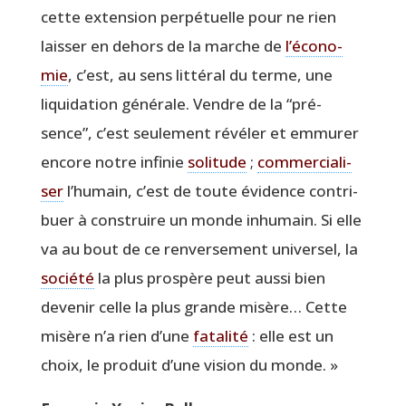
cette exten­sion per­pé­tuelle pour ne rien
lais­ser en dehors de la marche de
l’é­co­no­
mie
, c’est, au sens lit­té­ral du terme, une
liqui­da­tion géné­rale. Vendre de la
“
pré­
sence”, c’est seule­ment révé­ler et emmu­rer
encore notre infi­nie
soli­tude
;
com­mer­cia­li­
ser
l’hu­main, c’est de toute évi­dence contri­
buer à construire un monde inhu­main. Si elle
va au bout de ce ren­ver­se­ment uni­ver­sel, la
socié­té
la plus pros­père peut aus­si bien
deve­nir celle la plus grande misère… Cette
misère n’a rien d’une
fata­li­té
: elle est un
choix, le pro­duit d’une vision du monde. »