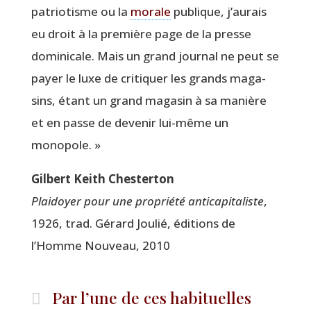
patrio­tisme ou la
morale
publique, j’au­rais
eu droit à la pre­mière page de la presse
domi­ni­cale. Mais un grand jour­nal ne peut se
payer le luxe de cri­ti­quer les grands maga­
sins, étant un grand maga­sin à sa manière
et en passe de deve­nir lui-même un
monopole. »
Gil­bert Keith Chesterton
Plai­doyer pour une pro­prié­té anti­ca­pi­ta­liste
,
1926, trad. Gérard Jou­lié, édi­tions de
l’Homme Nou­veau, 2010
Par l’une de ces habituelles