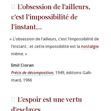
L’obsession de l’ailleurs,
c’est l’impossibilité de
l’instant...
«
L’obsession de l’ailleurs, c’est l’impossibilité de
l’instant ; et cette impos­si­bi­li­té est la
nos­tal­gie
même. »
Emil Cio­ran
Pré­cis de décom­po­si­tion
, 1949, édi­tions Gal­li­
mard, 1966
L’espoir est une vertu
d’esclaves...