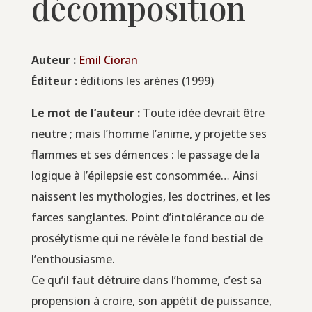
décomposition
Auteur :
Emil Cio­ran
Édi­teur :
édi­tions les arènes (1999)
Le mot de l’au­teur :
Toute idée devrait être
neutre ; mais l’homme l’a­nime, y pro­jette ses
flammes et ses démences : le pas­sage de la
logique à l’é­pi­lep­sie est consom­mée… Ain­si
naissent les mytho­lo­gies, les doc­trines, et les
farces san­glantes. Point d’in­to­lé­rance ou de
pro­sé­ly­tisme qui ne révèle le fond bes­tial de
l’enthousiasme.
Ce qu’il faut détruire dans l’homme, c’est sa
pro­pen­sion à croire, son appé­tit de puis­sance,