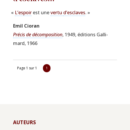
«
L’espoir
est une
ver­tu
d’esclaves
. »
Emil Cio­ran
Pré­cis de décom­po­si­tion
, 1949, édi­tions Gal­li­
mard, 1966
Page 1 sur 1
1
AUTEURS