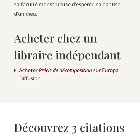
sa facul­té mons­trueuse d’es­pé­rer, sa han­tise
d’un dieu.
Acheter chez un
libraire indépendant
Ache­ter
Pré­cis de décom­po­si­tion
sur Euro­pa
Diffusion
Découvrez 3 citations