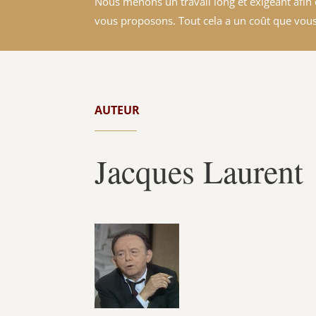
Nous menons un travail long et exigeant afin d
vous proposons. Tout cela a un coût que vous
AUTEUR
Jacques Laurent