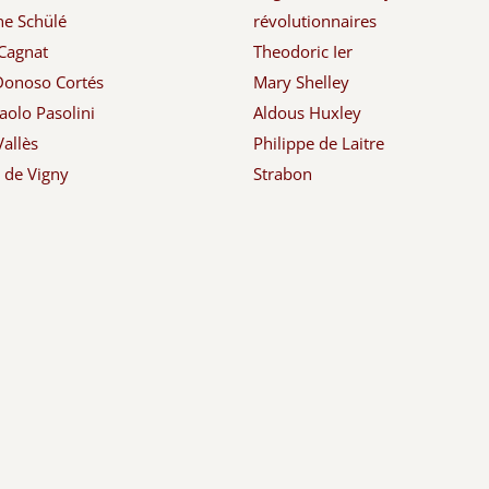
ne Schülé
révolutionnaires
Cagnat
Theodoric Ier
Donoso Cortés
Mary Shelley
aolo Pasolini
Aldous Huxley
Vallès
Philippe de Laitre
d de Vigny
Strabon