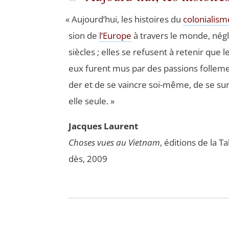
«
Aujourd’­hui, les his­toires du
colo­nia­lism
sion de
l’Eu­rope
à tra­vers le monde, négl
siècles ; elles se refusent à rete­nir que
eux furent mus par des pas­sions fol­le­
der et de se vaincre soi-même, de se sur­pa
elle seule. »
Jacques Laurent
Choses vues au Viet­nam
, édi­tions de la
dès, 2009