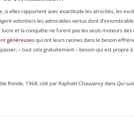
e
, si elles rap­portent avec exac­ti­tude les atro­ci­tés, les exc
igent volon­tiers les admi­rables ver­tus dont d’in­nom­brab
 le lucre et la conquête ne furent pas les seuls moteurs des
ment
géné­reuses
qui ont leurs racines dans le besoin effré­n
s­ser, – tout cela gra­tui­te­ment – besoin qui est propre à la
 Table Ronde, 1968, cité par Raphaël Chau­van­cy dans
Qui sui