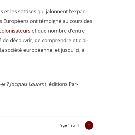
ès et les sot­tises qui jalonnent l’ex­pan­
les Euro­péens ont témoi­gné au cours des
colo­ni­sa­teurs
et que nombre d’entre
é de décou­vrir, de com­prendre et d’ai­
 socié­té euro­péenne, et jus­qu’i­ci, à
s-je ? Jacques Laurent
, édi­tions Par­
Page 1 sur 1
1