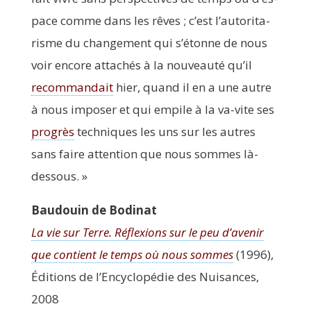
pace comme dans les rêves ; c’est l’au­to­ri­ta­
risme du chan­ge­ment qui s’é­tonne de nous
voir encore atta­chés à la nou­veau­té qu’il
recom­man­dait
hier, quand il en a une autre
à nous impo­ser et qui empile à la va-vite ses
pro­grès
tech­niques les uns sur les autres
sans faire atten­tion que nous sommes là-
dessous. »
Bau­douin de Bodinat
La vie sur Terre. Réflexions sur le peu d’a­ve­nir
que contient le temps où nous sommes
(1996),
Édi­tions de l’En­cy­clo­pé­die des Nui­sances,
2008