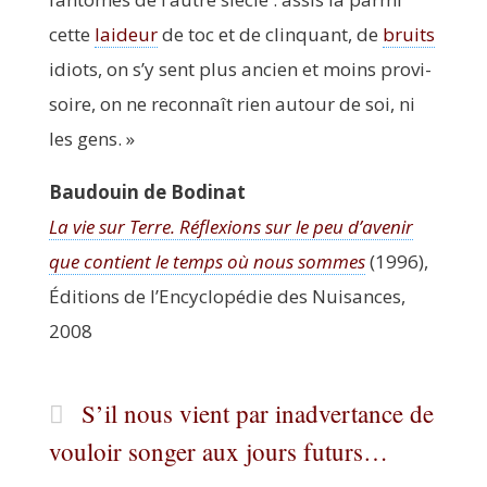
cette
lai­deur
de toc et de clin­quant, de
bruits
idiots, on s’y sent plus ancien et moins pro­vi­
soire, on ne recon­naît rien autour de soi, ni
les gens. »
Bau­douin de Bodinat
La vie sur Terre. Réflexions sur le peu d’a­ve­nir
que contient le temps où nous sommes
(1996),
Édi­tions de l’En­cy­clo­pé­die des Nui­sances,
2008
S’il nous vient par inadvertance de
vouloir songer aux jours futurs…