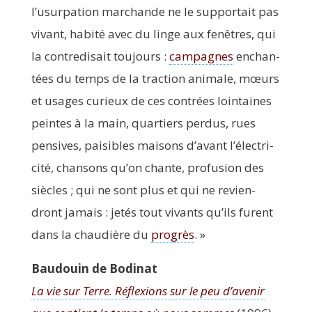
l’u­sur­pa­tion mar­chande ne le sup­por­tait pas
vivant, habi­té avec du linge aux fenêtres, qui
la contre­di­sait tou­jours :
cam­pagnes
enchan­
tées du temps de la trac­tion ani­male, mœurs
et usages curieux de ces contrées loin­taines
peintes à la main, quar­tiers per­dus, rues
pen­sives, pai­sibles mai­sons d’a­vant l’élec­tri­
ci­té, chan­sons qu’on chante, pro­fu­sion des
siècles ; qui ne sont plus et qui ne revien­
dront jamais : jetés tout vivants qu’ils furent
dans la chau­dière du
pro­grès
. »
Bau­douin de Bodinat
La vie sur Terre. Réflexions sur le peu d’a­ve­nir