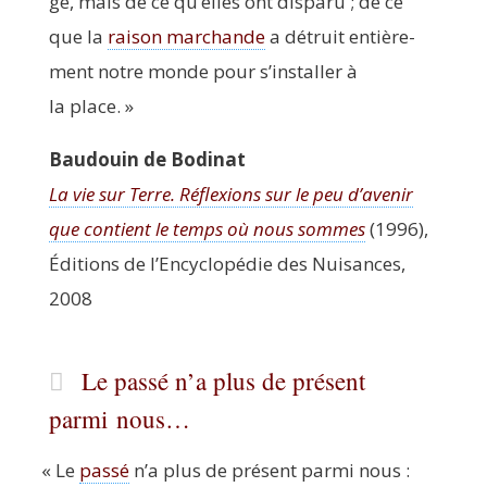
gé, mais de ce qu’elles ont dis­pa­ru ; de ce
que la
rai­son mar­chande
a détruit entiè­re­
ment notre monde pour s’ins­tal­ler à
la place. »
Bau­douin de Bodinat
La vie sur Terre. Réflexions sur le peu d’a­ve­nir
que contient le temps où nous sommes
(1996),
Édi­tions de l’En­cy­clo­pé­die des Nui­sances,
2008
Le passé n’a plus de présent
parmi nous…
«
Le
pas­sé
n’a plus de pré­sent par­mi nous :