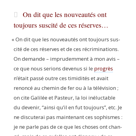
On dit que les nouveautés ont
toujours suscité de ces réserves…
«
On dit que les nou­veau­tés ont tou­jours sus­
ci­té de ces réserves et de ces récri­mi­na­tions.
On demande – impru­dem­ment à mon avis –
ce que nous serions deve­nus si le
pro­grès
n’é­tait pas­sé outre ces timi­di­tés et avait
renon­cé au che­min de fer ou à la télé­vi­sion ;
on cite Gali­lée et Pas­teur, la loi iné­luc­table
du deve­nir,
“
ain­si qu’il en fut tou­jours”, etc. Je
ne dis­cu­te­rai pas main­te­nant ces sophismes :
je ne parle pas de ce que les choses ont chan­