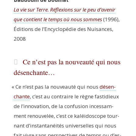
La vie sur Terre. Réflexions sur le peu d’a­ve­nir
que contient le temps où nous sommes
(1996),
Édi­tions de l’En­cy­clo­pé­die des Nui­sances,
2008
Ce n’est pas la nouveauté qui nous
désenchante…
«
Ce n’est pas la nou­veau­té qui nous
désen­
chante
, c’est au contraire le règne fas­ti­dieux
de l’in­no­va­tion, de la confu­sion inces­sam­
ment renou­ve­lée, c’est ce kaléi­do­scope tour­
nant d’ins­tan­ta­néi­tés uni­ver­selles qui nous
fait vivre sans pers­pec­tives de temps ou d’es­