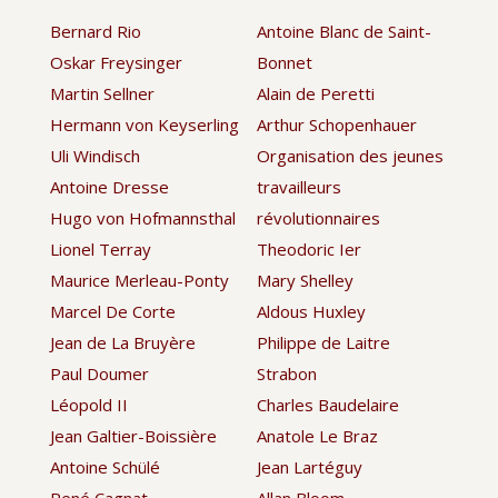
Bernard Rio
Antoine Blanc de Saint-
Oskar Freysinger
Bonnet
Martin Sellner
Alain de Peretti
Hermann von Keyserling
Arthur Schopenhauer
Uli Windisch
Organisation des jeunes
Antoine Dresse
travailleurs
Hugo von Hofmannsthal
révolutionnaires
Lionel Terray
Theodoric Ier
Maurice Merleau-Ponty
Mary Shelley
Marcel De Corte
Aldous Huxley
Jean de La Bruyère
Philippe de Laitre
Paul Doumer
Strabon
Léopold II
Charles Baudelaire
Jean Galtier-Boissière
Anatole Le Braz
Antoine Schülé
Jean Lartéguy
René Cagnat
Allan Bloom