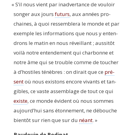
«
S’il nous vient par inad­ver­tance de vou­loir
son­ger aux jours
futurs
, aux années pro­
chaines, à quoi res­sem­ble­ra le monde et par
exemple les infor­ma­tions que nous y enten­
drons le matin en nous réveillant ; aus­si­tôt
voi­là notre enten­de­ment qui char­bonne et
notre âme qui se trouble comme de tou­cher
à d’hos­tiles ténèbres : on dirait que ce
pré­
sent
où nous exis­tons encore vivants et tan­
gibles, ce vaste assem­blage de tout ce qui
existe
, ce monde évident où nous sommes
aujourd’­hui sans éton­ne­ment, ne débouche
bien­tôt sur rien que sur du
néant
. »
Bau­douin de Bodinat