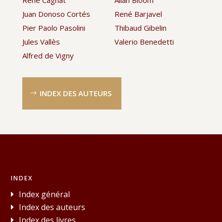
Juan Donoso Cortés
René Barjavel
Pier Paolo Pasolini
Thibaud Gibelin
Jules Vallès
Valerio Benedetti
Alfred de Vigny
INDEX DES AUTEURS
INDEX
Index général
Index des auteurs
Index des livres