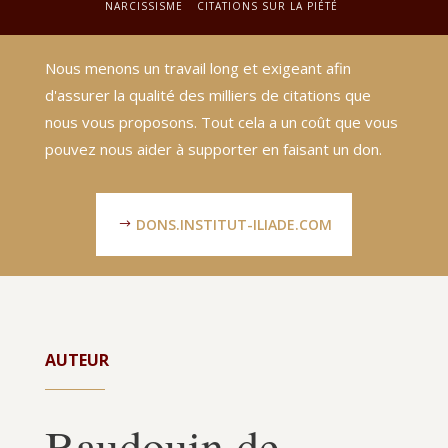
NARCISSISME
CITATIONS SUR LA PIÉTÉ
Nous menons un travail long et exigeant afin
d'assurer la qualité des milliers de citations que
nous vous proposons. Tout cela a un coût que vous
pouvez nous aider à supporter en faisant un don.
DONS.INSTITUT-ILIADE.COM
AUTEUR
Baudouin de