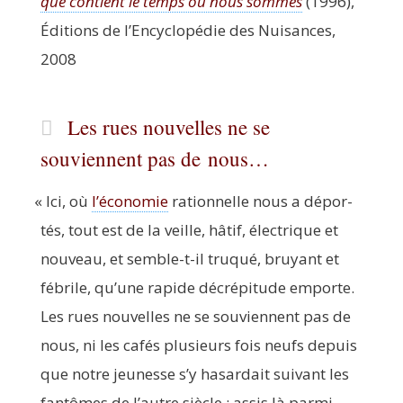
que contient le temps où nous sommes
(1996),
Édi­tions de l’En­cy­clo­pé­die des Nui­sances,
2008
Les rues nouvelles ne se
souviennent pas de nous…
«
Ici, où
l’é­co­no­mie
ration­nelle nous a dépor­
tés, tout est de la veille, hâtif, élec­trique et
nou­veau, et semble-t-il tru­qué, bruyant et
fébrile, qu’une rapide décré­pi­tude emporte.
Les rues nou­velles ne se sou­viennent pas de
nous, ni les cafés plu­sieurs fois neufs depuis
que notre jeu­nesse s’y hasar­dait sui­vant les
fan­tômes de l’autre siècle : assis là par­mi