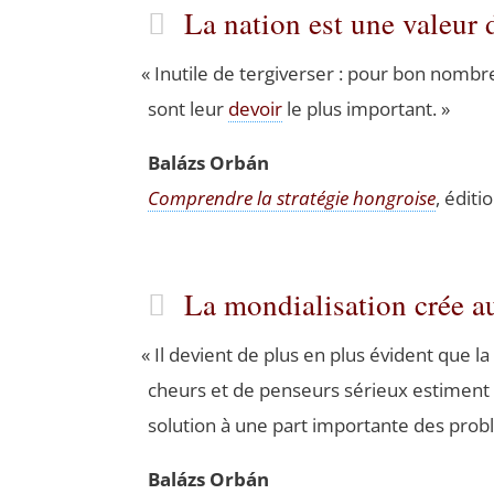
La nation est une valeur
«
Inutile de ter­gi­ver­ser : pour bon nom
sont leur
devoir
le plus important. »
Balázs Orbán
Com­prendre la stra­té­gie hon­groise
, édi­t
La mondialisation crée a
«
Il devient de plus en plus évident que la
cheurs et de pen­seurs sérieux estiment
solu­tion à une part impor­tante des pro­b
Balázs Orbán