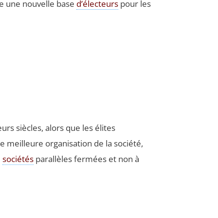
crée une nou­velle base
d’électeurs
pour les
rs siècles, alors que les élites
 meilleure orga­ni­sa­tion de la socié­té,
e
socié­tés
paral­lèles fer­mées et non à