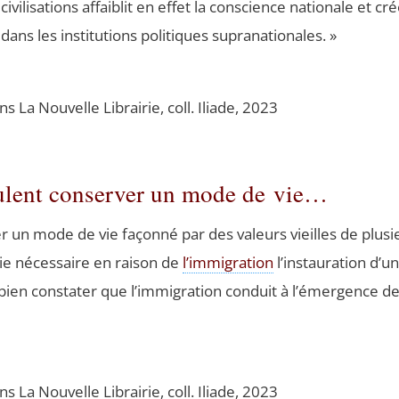
ivi­li­sa­tions affai­blit en effet la conscience natio­nale et 
dans les ins­ti­tu­tions poli­tiques supranationales. »
ions La Nou­velle Librai­rie, coll. Iliade, 2023
ulent conserver un mode de vie…
n mode de vie façon­né par des valeurs vieilles de plu­sieu
e néces­saire en rai­son de
l’immigration
l’instauration d’une
t bien consta­ter que l’immigration conduit à l’émergence d
ions La Nou­velle Librai­rie, coll. Iliade, 2023