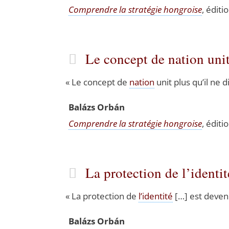
Com­prendre la stra­té­gie hon­groise
, édi­t
Le concept de nation un
«
Le concept de
nation
unit plus qu’il ne di
Balázs Orbán
Com­prendre la stra­té­gie hon­groise
, édi­t
La protection de l’ident
«
La pro­tec­tion de
l’identité
[…] est deve­nu
Balázs Orbán