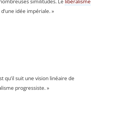
nom­breuses simi­li­tudes. Le
libé­ra­lisme
e d’une idée impériale. »
 qu’il suit une vision linéaire de
ra­lisme progressiste. »