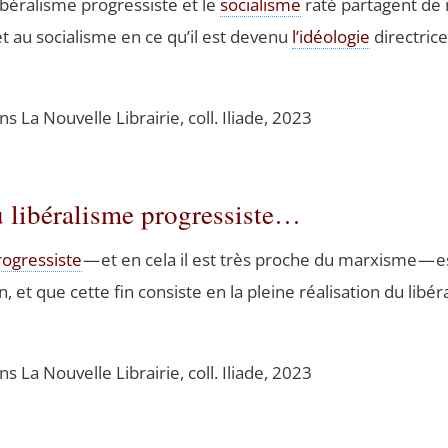
ibé­ra­lisme pro­gres­siste et le
socia­lisme
raté par­tagent de 
t au socia­lisme en ce qu’il est deve­nu
l’idéologie
direc­tric
ions La Nou­velle Librai­rie, coll. Iliade, 2023
du libéralisme progressiste…
ro­gres­siste
— et en cela il est très proche du mar­xisme — est
, et que cette fin consiste en la pleine réa­li­sa­tion du libé­
ions La Nou­velle Librai­rie, coll. Iliade, 2023