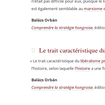
n’était pas dif­fi­cile pour eux, puisque le l
est éga­le­ment sem­blable au
mar­xisme
e
Balázs Orbán
Com­prendre la stra­té­gie hon­groise
, édi­t
Le trait caractéristique 
«
Le trait carac­té­ris­tique du
libé­ra­lisme p
l’histoire, selon laquelle
l’histoire
a une fin
Balázs Orbán
Com­prendre la stra­té­gie hon­groise
, édi­t