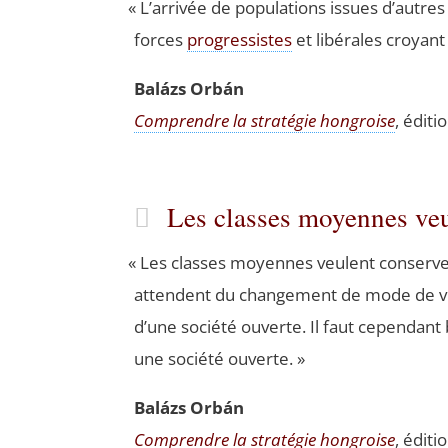
«
L’arrivée de popu­la­tions issues d’autres c
forces
pro­gres­sistes
et libé­rales croyant 
Balázs Orbán
Com­prendre la stra­té­gie hon­groise
, édi­t
Les classes moyennes ve
«
Les classes moyennes veulent conser­ver u
attendent du chan­ge­ment de mode de vi
d’une socié­té ouverte. Il faut cepen­dan
une socié­té ouverte. »
Balázs Orbán
Com­prendre la stra­té­gie hon­groise
, édi­t