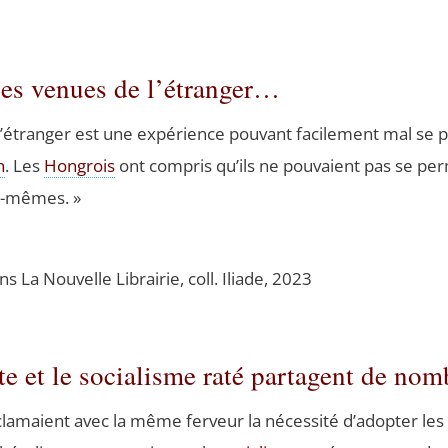
les venues de l’étranger…
étranger est une expé­rience pou­vant faci­le­ment mal se p
n
. Les
Hon­grois
ont com­pris qu’ils ne pou­vaient pas se pe
ux-mêmes. »
ions La Nou­velle Librai­rie, coll. Iliade, 2023
te et le socialisme raté partagent de n
­maient avec la même fer­veur la néces­si­té d’adopter le