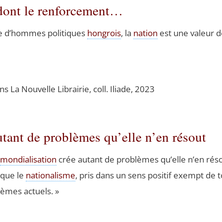
 dont le renforcement…
bre d’hommes poli­tiques
hon­grois
, la
nation
est une valeur don
ions La Nou­velle Librai­rie, coll. Iliade, 2023
utant de problèmes qu’elle n’en résout
mon­dia­li­sa­tion
crée autant de pro­blèmes qu’elle n’en réso
 que le
natio­na­lisme
, pris dans un sens posi­tif exempt de 
lèmes actuels. »