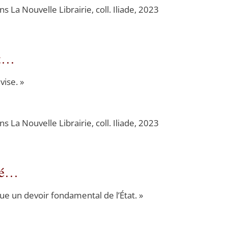
ions La Nou­velle Librai­rie, coll. Iliade, 2023
it…
vise. »
ions La Nou­velle Librai­rie, coll. Iliade, 2023
ité…
e un devoir fon­da­men­tal de l’État. »