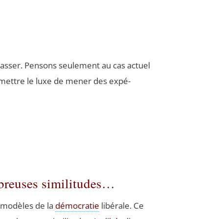
as­ser. Pen­sons seule­ment au cas actuel
r­mettre le luxe de mener des expé­
ombreuses similitudes…
s modèles de la
démo­cra­tie
libé­rale. Ce