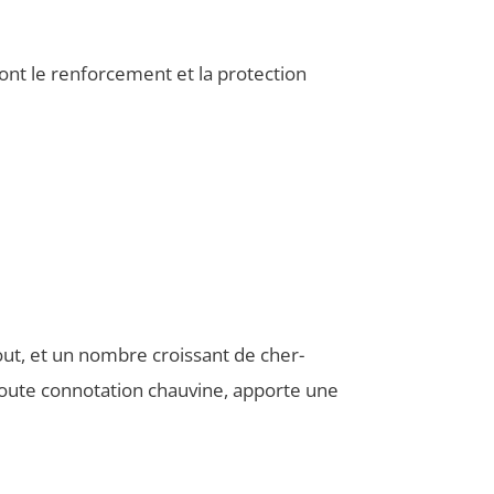
t le ren­for­ce­ment et la pro­tec­tion
ut, et un nombre crois­sant de cher­
toute conno­ta­tion chau­vine, apporte une