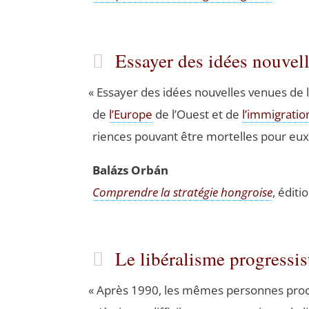
Essayer des idées nouvel
«
Essayer des idées nou­velles venues de l’
de
l’Europe
de l’Ouest et de
l’immigratio
riences pou­vant être mor­telles pour e
Balázs Orbán
Com­prendre la stra­té­gie hon­groise
, édi­t
Le libéralisme progressis
«
Après 1990, les mêmes per­sonnes pro­cla