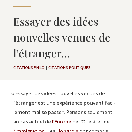
Essayer des idées
nouvelles venues de
l’étranger…
CITATIONS PHILO
|
CITATIONS POLITIQUES
«
Essayer des idées nou­velles venues de
l’étranger est une expé­rience pou­vant faci­
le­ment mal se pas­ser. Pen­sons seule­ment
au cas actuel de
l’Europe
de l’Ouest et de
l’immigration
. Les
Hon­grois
ont com­pris