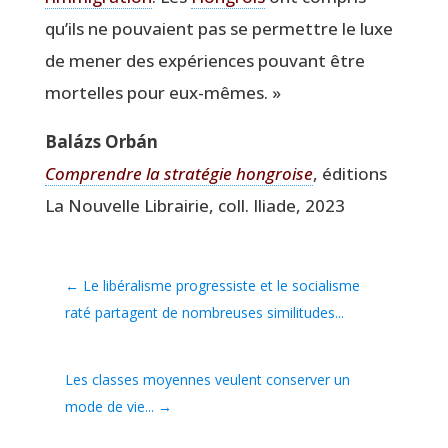
qu’ils ne pou­vaient pas se per­mettre le luxe
de mener des expé­riences pou­vant être
mor­telles pour eux-mêmes. »
Balázs Orbán
Com­prendre la stra­té­gie hon­groise
, édi­tions
La Nou­velle Librai­rie, coll. Iliade, 2023
←
Le libéralisme progressiste et le socialisme
raté partagent de nombreuses similitudes...
Les classes moyennes veulent conserver un
mode de vie...
→