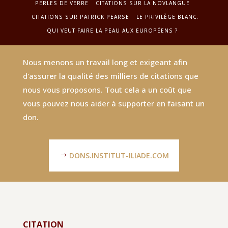
PERLES DE VERRE
CITATIONS SUR LA NOVLANGUE
CITATIONS SUR PATRICK PEARSE
LE PRIVILÈGE BLANC.
QUI VEUT FAIRE LA PEAU AUX EUROPÉENS ?
Nous menons un travail long et exigeant afin
d'assurer la qualité des milliers de citations que
nous vous proposons. Tout cela a un coût que
vous pouvez nous aider à supporter en faisant un
don.
DONS.INSTITUT-ILIADE.COM
CITATION