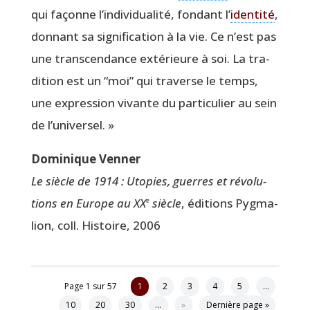
qui façonne l’individualité, fon­dant l’
iden­ti­té
,
don­nant sa signi­fi­ca­tion à la vie. Ce n’est pas
une trans­cen­dance exté­rieure à soi. La tra­
di­tion est un
“
moi” qui tra­verse le temps,
une expres­sion vivante du par­ti­cu­lier au sein
de l’universel. »
Domi­nique Venner
Le siècle de 1914 : Uto­pies, guerres et révo­lu­
tions en Europe au XX
siècle
, édi­tions Pyg­ma­
e
lion, coll. His­toire, 2006
Page 1 sur 57
1
2
3
4
5
…
10
20
30
…
»
Dernière page »