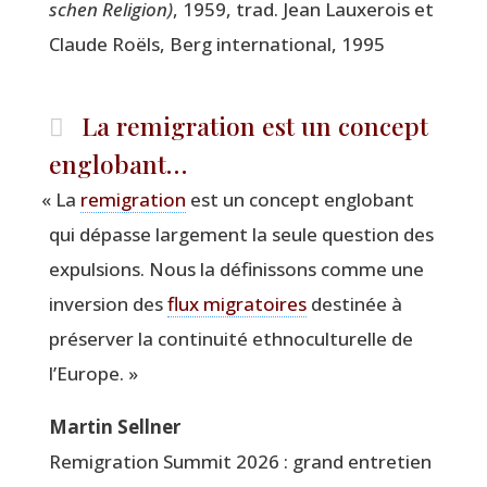
schen Reli­gion)
, 1959, trad. Jean Lauxe­rois et
Claude Roëls, Berg inter­na­tio­nal, 1995
La remigration est un concept
englobant…
«
La
remi­gra­tion
est un concept englo­bant
qui dépasse lar­ge­ment la seule ques­tion des
expul­sions. Nous la défi­nis­sons comme une
inver­sion des
flux migra­toires
des­ti­née à
pré­ser­ver la conti­nui­té eth­no­cul­tu­relle de
l’Europe. »
Mar­tin Sellner
Remi­gra­tion Sum­mit 2026 : grand entre­tien