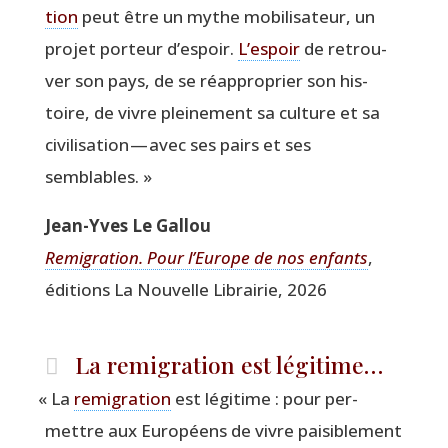
tion
peut être un mythe mobi­li­sa­teur, un
pro­jet por­teur d’espoir.
L’espoir
de retrou­
ver son pays, de se réap­pro­prier son his­
toire, de vivre plei­ne­ment sa culture et sa
civi­li­sa­tion — avec ses pairs et ses
semblables. »
Jean-Yves Le Gallou
Remi­gra­tion. Pour l’Eu­rope de nos enfants
,
édi­tions La Nou­velle Librai­rie, 2026
La remigration est légitime…
«
La
remi­gra­tion
est légi­time : pour per­
mettre aux Euro­péens de vivre pai­si­ble­ment