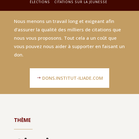
ÉLECTIONS
CITATIONS SUR LA JEUNESSE
Nous menons un travail long et exigeant afin
d'assurer la qualité des milliers de citations que
nous vous proposons. Tout cela a un coût que
vous pouvez nous aider à supporter en faisant un
don.
DONS.INSTITUT-ILIADE.COM
THÈME