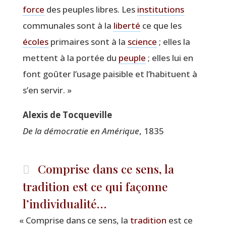
force
des peuples libres. Les
ins­ti­tu­tions
com­mu­nales sont à la
liber­té
ce que les
écoles
pri­maires sont à la
science
; elles la
mettent à la por­tée du
peuple
; elles lui en
font goû­ter l’usage pai­sible et l’habituent à
s’en servir. »
Alexis de Tocqueville
De la démo­cra­tie en Amé­rique
, 1835
Comprise dans ce sens, la
tradition est ce qui façonne
l’individualité…
«
Com­prise dans ce sens, la
tra­di­tion
est ce