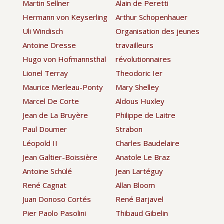
Martin Sellner
Alain de Peretti
Hermann von Keyserling
Arthur Schopenhauer
Uli Windisch
Organisation des jeunes
Antoine Dresse
travailleurs
Hugo von Hofmannsthal
révolutionnaires
Lionel Terray
Theodoric Ier
Maurice Merleau-Ponty
Mary Shelley
Marcel De Corte
Aldous Huxley
Jean de La Bruyère
Philippe de Laitre
Paul Doumer
Strabon
Léopold II
Charles Baudelaire
Jean Galtier-Boissière
Anatole Le Braz
Antoine Schülé
Jean Lartéguy
René Cagnat
Allan Bloom
Juan Donoso Cortés
René Barjavel
Pier Paolo Pasolini
Thibaud Gibelin