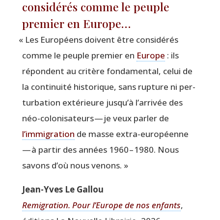
considérés comme le peuple
premier en Europe…
«
Les Euro­péens doivent être consi­dé­rés
comme le peuple pre­mier en
Europe
: ils
répondent au cri­tère fon­da­men­tal, celui de
la conti­nui­té his­to­rique, sans rup­ture ni per­
tur­ba­tion exté­rieure jusqu’à l’arrivée des
néo-colo­ni­sa­teurs — je veux par­ler de
l’immigration
de masse extra-euro­péenne
— à par­tir des années 1960 – 1980. Nous
savons d’où nous venons. »
Jean-Yves Le Gallou
Remi­gra­tion. Pour l’Eu­rope de nos enfants
,