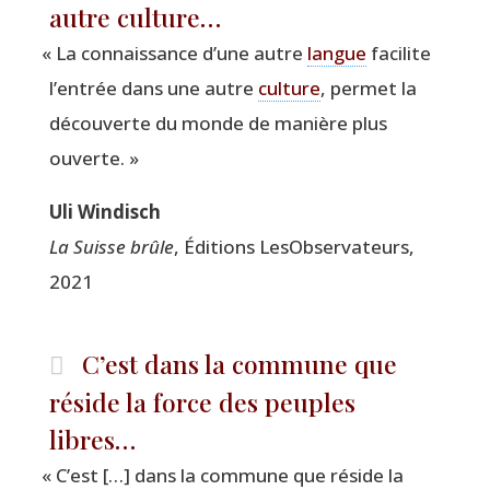
autre culture…
«
La connais­sance d’une autre
langue
faci­lite
l’entrée dans une autre
culture
, per­met la
décou­verte du monde de manière plus
ouverte. »
Uli Win­disch
La Suisse brûle
, Édi­tions LesOb­ser­va­teurs,
2021
C’est dans la commune que
réside la force des peuples
libres…
«
C’est […] dans la com­mune que réside la