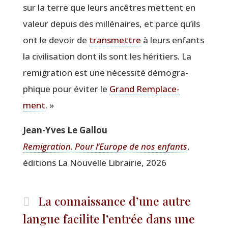
sur la terre que leurs ancêtres mettent en
valeur depuis des mil­lé­naires, et parce qu’ils
ont le devoir de
trans­mettre
à leurs enfants
la civi­li­sa­tion dont ils sont les héri­tiers. La
remi­gra­tion est une néces­si­té démo­gra­
phique pour évi­ter le
Grand Rem­pla­ce­
ment
. »
Jean-Yves Le Gallou
Remi­gra­tion. Pour l’Eu­rope de nos enfants
,
édi­tions La Nou­velle Librai­rie, 2026
La connaissance d’une autre
langue facilite l’entrée dans une