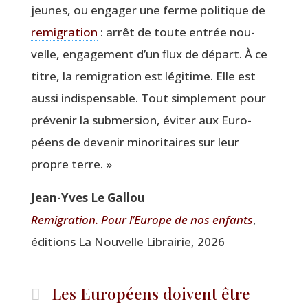
jeunes, ou enga­ger une ferme poli­tique de
remi­gra­tion
: arrêt de toute entrée nou­
velle, enga­ge­ment d’un flux de départ. À ce
titre, la remi­gra­tion est légi­time. Elle est
aus­si indis­pen­sable. Tout sim­ple­ment pour
pré­ve­nir la sub­mer­sion, évi­ter aux Euro­
péens de deve­nir mino­ri­taires sur leur
propre terre. »
Jean-Yves Le Gallou
Remi­gra­tion. Pour l’Eu­rope de nos enfants
,
édi­tions La Nou­velle Librai­rie, 2026
Les Européens doivent être