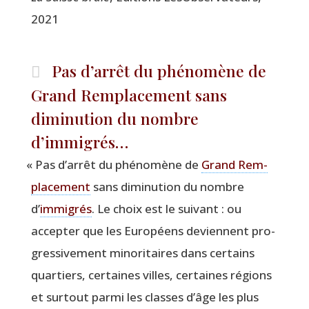
2021
Pas d’arrêt du phénomène de
Grand Remplacement sans
diminution du nombre
d’immigrés…
«
Pas d’arrêt du phé­no­mène de
Grand Rem­
pla­ce­ment
sans dimi­nu­tion du nombre
d’
immi­grés
. Le choix est le sui­vant : ou
accep­ter que les Euro­péens deviennent pro­
gres­si­ve­ment mino­ri­taires dans cer­tains
quar­tiers, cer­taines villes, cer­taines régions
et sur­tout par­mi les classes d’âge les plus