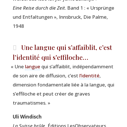
Eine Reise durch die Zeit
. Band 1 : « Urs­prünge
und Ent­fal­tun­gen », Inns­bruck, Die Palme,
1948
Une langue qui s’affaiblit, c’est
l’identité qui s’effiloche…
«
Une
langue
qui s’affaiblit, indé­pen­dam­ment
de son aire de dif­fu­sion, c’est
l’identité
,
dimen­sion fon­da­men­tale liée à la langue, qui
s’effiloche et peut créer de graves
traumatismes. »
Uli Win­disch
La Suisse brûle
, Édi­tions LesOb­ser­va­teurs,