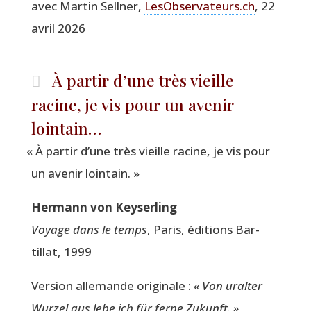
avec Mar­tin Sell­ner,
LesObservateurs.ch
, 22
avril 2026
À partir d’une très vieille
racine, je vis pour un avenir
lointain…
«
À par­tir d’une très vieille racine, je vis pour
un ave­nir lointain. »
Her­mann von Keyserling
Voyage dans le temps
, Paris, édi­tions Bar­
tillat, 1999
Ver­sion alle­mande ori­gi­nale :
« Von ural­ter
Wur­zel aus lebe ich für ferne Zukunft. »