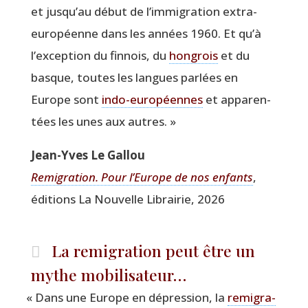
et jusqu’au début de l’immigration extra-
euro­péenne dans les années 1960. Et qu’à
l’exception du fin­nois, du
hon­grois
et du
basque, toutes les langues par­lées en
Europe sont
indo-euro­péennes
et appa­ren­
tées les unes aux autres. »
Jean-Yves Le Gallou
Remi­gra­tion. Pour l’Eu­rope de nos enfants
,
édi­tions La Nou­velle Librai­rie, 2026
La remigration peut être un
mythe mobilisateur…
«
Dans une Europe en dépres­sion, la
remi­gra­