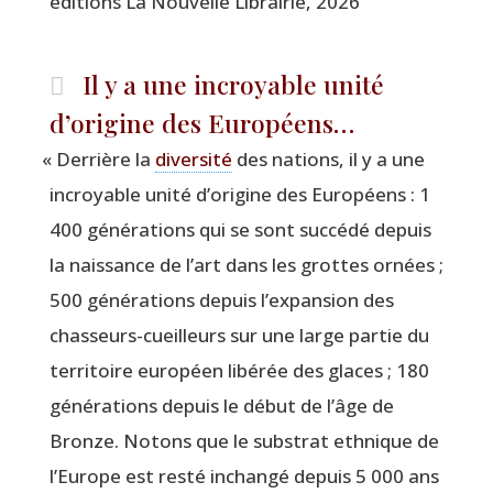
édi­tions La Nou­velle Librai­rie, 2026
Il y a une incroyable unité
d’origine des Européens…
«
Der­rière la
diver­si­té
des nations, il y a une
incroyable uni­té d’origine des Euro­péens : 1
400 géné­ra­tions qui se sont suc­cé­dé depuis
la nais­sance de l’art dans les grottes ornées ;
500 géné­ra­tions depuis l’expansion des
chas­seurs-cueilleurs sur une large par­tie du
ter­ri­toire euro­péen libé­rée des glaces ; 180
géné­ra­tions depuis le début de l’âge de
Bronze. Notons que le sub­strat eth­nique de
l’Europe est res­té inchan­gé depuis 5 000 ans