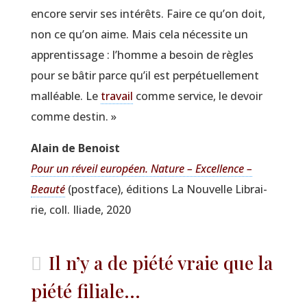
encore ser­vir ses inté­rêts. Faire ce qu’on doit,
non ce qu’on aime. Mais cela néces­site un
appren­tis­sage : l’homme a besoin de règles
pour se bâtir parce qu’il est per­pé­tuel­le­ment
mal­léable. Le
tra­vail
comme ser­vice, le devoir
comme destin. »
Alain de Benoist
Pour un réveil euro­péen. Nature – Excel­lence –
Beau­té
(post­face), édi­tions La Nou­velle Librai­
rie, coll. Iliade, 2020
Il n’y a de piété vraie que la
piété filiale...