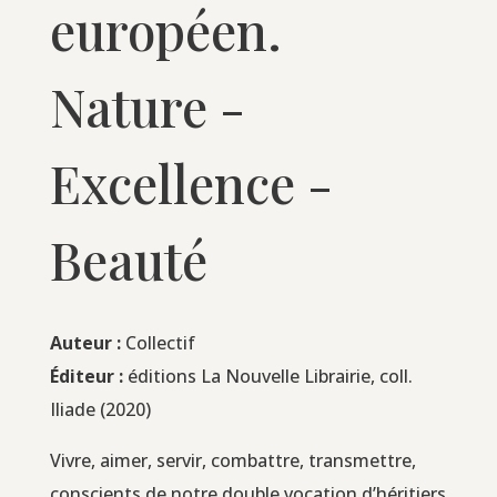
européen.
Nature -
Excellence -
Beauté
Auteur :
Collectif
Édi­teur :
édi­tions La Nou­velle Librai­rie, coll.
Iliade (2020)
Vivre, aimer, ser­vir, com­battre, trans­mettre,
conscients de notre double voca­tion d’héritiers