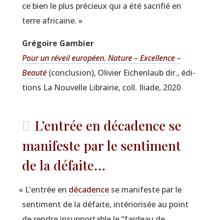
ce bien le plus pré­cieux qui a été sacri­fié en
terre africaine. »
Gré­goire Gambier
Pour un réveil euro­péen. Nature – Excel­lence –
Beau­té
(conclu­sion), Oli­vier Eichen­laub dir., édi­
tions La Nou­velle Librai­rie, coll. Iliade, 2020
L’entrée en décadence se
manifeste par le sentiment
de la défaite...
«
L’entrée en
déca­dence
se mani­feste par le
sen­ti­ment de la défaite, inté­rio­ri­sée au point
de rendre insup­por­table le
“
far­deau de