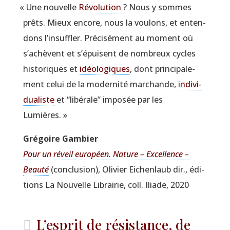
«
Une nou­velle
Révo­lu­tion
? Nous y sommes
prêts. Mieux encore, nous la vou­lons, et enten­
dons l’insuffler. Pré­ci­sé­ment au moment où
s’achèvent et s’épuisent de nom­breux cycles
his­to­riques et
idéo­lo­giques
, dont prin­ci­pa­le­
ment celui de la moder­ni­té mar­chande,
indi­vi­
dua­liste
et
“
libé­rale” impo­sée par les
Lumières. »
Gré­goire Gambier
Pour un réveil euro­péen. Nature – Excel­lence –
Beau­té
(conclu­sion), Oli­vier Eichen­laub dir., édi­
tions La Nou­velle Librai­rie, coll. Iliade, 2020
L’esprit de résistance, de