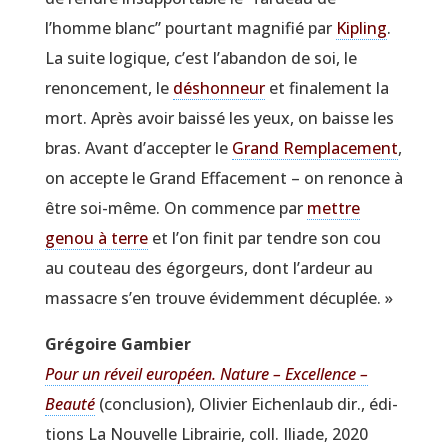
l’homme blanc” pour­tant magni­fié par
Kipling
.
La suite logique, c’est l’abandon de soi, le
renon­ce­ment, le
déshon­neur
et fina­le­ment la
mort. Après avoir bais­sé les yeux, on baisse les
bras. Avant d’accepter le
Grand Rem­pla­ce­ment
,
on accepte le Grand Effa­ce­ment – on renonce à
être soi-même. On com­mence par
mettre
genou à terre
et l’on finit par tendre son cou
au cou­teau des égor­geurs, dont l’ardeur au
mas­sacre s’en trouve évi­dem­ment décuplée. »
Gré­goire Gambier
Pour un réveil euro­péen. Nature – Excel­lence –
Beau­té
(conclu­sion), Oli­vier Eichen­laub dir., édi­
tions La Nou­velle Librai­rie, coll. Iliade, 2020