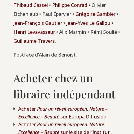
Thi­baud Cas­sel
•
Phi­lippe Conrad
• Oli­vier
Eichen­laub • Paul Épar­vier •
Gré­goire Gam­bier
•
Jean-Fran­çois Gau­tier
•
Jean-Yves Le Gal­lou
•
Hen­ri Leva­vas­seur
• Alix Mar­min • Rémi Sou­lié •
Guillaume Tra­vers
.
Post­face d’Alain de Benoist.
Acheter chez un
libraire indépendant
Ache­ter
Pour un réveil euro­péen. Nature –
Excel­lence – Beau­té
sur Euro­pa Diffusion
Ache­ter
Pour un réveil euro­péen. Nature –
Excel­lence – Beau­té
sur le site de l’Ins­ti­tut