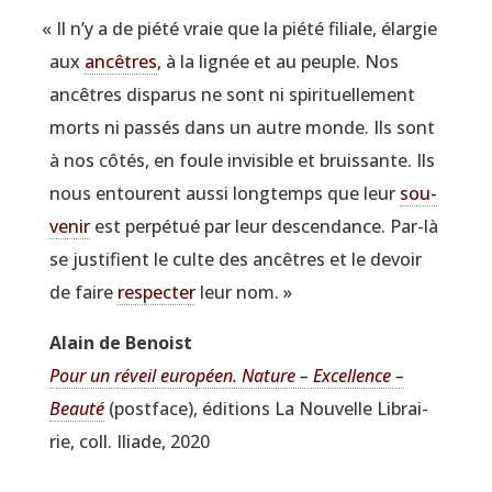
«
Il n’y a de pié­té vraie que la pié­té filiale, élar­gie
aux
ancêtres
, à la lignée et au peuple. Nos
ancêtres dis­pa­rus ne sont ni spi­ri­tuel­le­ment
morts ni pas­sés dans un autre monde. Ils sont
à nos côtés, en foule invi­sible et bruis­sante. Ils
nous entourent aus­si long­temps que leur
sou­
ve­nir
est per­pé­tué par leur des­cen­dance. Par-là
se jus­ti­fient le culte des ancêtres et le devoir
de faire
res­pec­ter
leur nom. »
Alain de Benoist
Pour un réveil euro­péen. Nature – Excel­lence –
Beau­té
(post­face), édi­tions La Nou­velle Librai­
rie, coll. Iliade, 2020