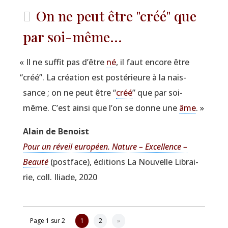
On ne peut être "créé" que
par soi-même...
«
Il ne suf­fit pas d’être
né
, il faut encore être
“
créé”. La créa­tion est pos­té­rieure à la nais­
sance ; on ne peut être
“
créé
” que par soi-
même. C’est ain­si que l’on se donne une
âme
. »
Alain de Benoist
Pour un réveil euro­péen. Nature – Excel­lence –
Beau­té
(post­face), édi­tions La Nou­velle Librai­
rie, coll. Iliade, 2020
Page 1 sur 2
1
2
»