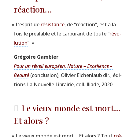
réaction...
«
L’esprit de
résis­tance
, de
“
réac­tion”, est à la
fois le préa­lable et le car­bu­rant de toute
“
révo­
lu­tion
”. »
Gré­goire Gambier
Pour un réveil euro­péen. Nature – Excel­lence –
Beau­té
(conclu­sion), Oli­vier Eichen­laub dir., édi­
tions La Nou­velle Librai­rie, coll. Iliade, 2020
Le vieux monde est mort…
Et alors ?
«
Le vieux monde est mort… Et alors ? Tout
cré­