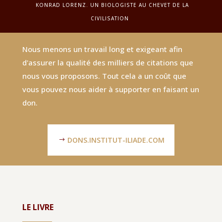
KONRAD LORENZ. UN BIOLOGISTE AU CHEVET DE LA
CIVILISATION
Nous menons un travail long et exigeant afin
d'assurer la qualité des milliers de citations que
nous vous proposons. Tout cela a un coût que
vous pouvez nous aider à supporter en faisant un
don.
DONS.INSTITUT-ILIADE.COM
LE LIVRE