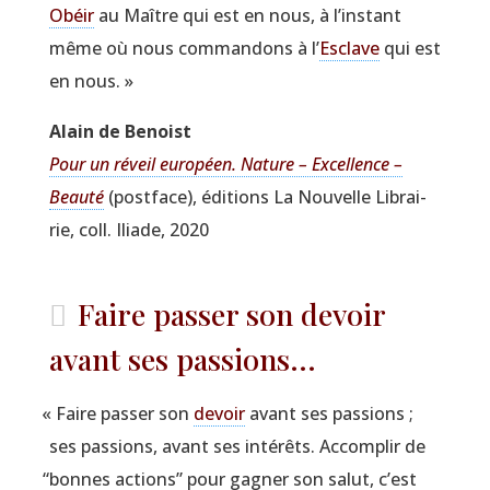
Obéir
au Maître qui est en nous, à l’instant
même où nous com­man­dons à l’
Esclave
qui est
en nous. »
Alain de Benoist
Pour un réveil euro­péen. Nature – Excel­lence –
Beau­té
(post­face), édi­tions La Nou­velle Librai­
rie, coll. Iliade, 2020
Faire passer son devoir
avant ses passions...
«
Faire pas­ser son
devoir
avant ses pas­sions ;
ses pas­sions, avant ses inté­rêts. Accom­plir de
“
bonnes actions” pour gagner son salut, c’est