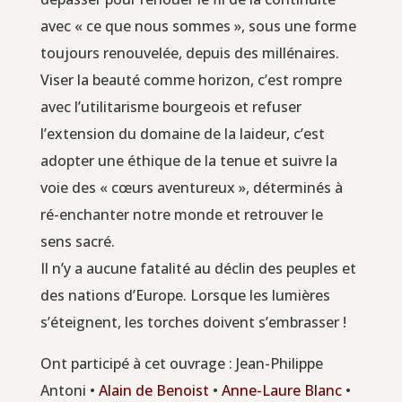
avec « ce que nous sommes », sous une forme
tou­jours renou­ve­lée, depuis des millénaires.
Viser la beau­té comme hori­zon, c’est rompre
avec l’utilitarisme bour­geois et refu­ser
l’extension du domaine de la lai­deur, c’est
adop­ter une éthique de la tenue et suivre la
voie des « cœurs aven­tu­reux », déter­mi­nés à
ré-enchan­ter notre monde et retrou­ver le
sens sacré.
Il n’y a aucune fata­li­té au déclin des peuples et
des nations d’Europe. Lorsque les lumières
s’éteignent, les torches doivent s’embrasser !
Ont par­ti­ci­pé à cet ouvrage : Jean-Phi­lippe
Anto­ni •
Alain de Benoist
•
Anne-Laure Blanc
•