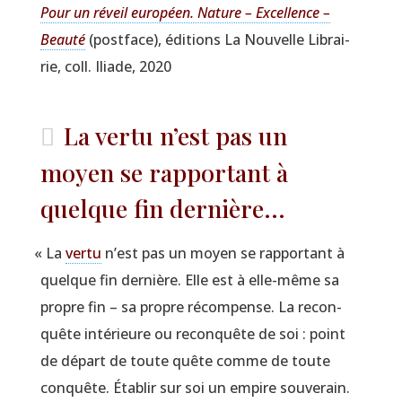
Pour un réveil euro­péen. Nature – Excel­lence –
Beau­té
(post­face), édi­tions La Nou­velle Librai­
rie, coll. Iliade, 2020
La vertu n’est pas un
moyen se rapportant à
quelque fin dernière...
«
La
ver­tu
n’est pas un moyen se rap­por­tant à
quelque fin der­nière. Elle est à elle-même sa
propre fin – sa propre récom­pense. La recon­
quête inté­rieure ou recon­quête de soi : point
de départ de toute quête comme de toute
conquête. Éta­blir sur soi un empire sou­ve­rain.