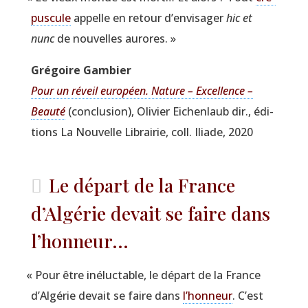
pus­cule
appelle en retour d’envisager
hic et
nunc
de nou­velles aurores. »
Gré­goire Gambier
Pour un réveil euro­péen. Nature – Excel­lence –
Beau­té
(conclu­sion), Oli­vier Eichen­laub dir., édi­
tions La Nou­velle Librai­rie, coll. Iliade, 2020
Le départ de la France
d’Algérie devait se faire dans
l’honneur...
«
Pour être iné­luc­table, le départ de la France
d’Algérie devait se faire dans
l’honneur
. C’est