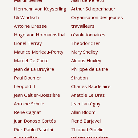
Hermann von Keyserling
Arthur Schopenhauer
Uli Windisch
Organisation des jeunes
Antoine Dresse
travailleurs
Hugo von Hofmannsthal
révolutionnaires
Lionel Terray
Theodoric Ier
Maurice Merleau-Ponty
Mary Shelley
Marcel De Corte
Aldous Huxley
Jean de La Bruyère
Philippe de Laitre
Paul Doumer
Strabon
Léopold II
Charles Baudelaire
Jean Galtier-Boissière
Anatole Le Braz
Antoine Schülé
Jean Lartéguy
René Cagnat
Allan Bloom
Juan Donoso Cortés
René Barjavel
Pier Paolo Pasolini
Thibaud Gibelin
Jules Vallès
Valerio Benedetti