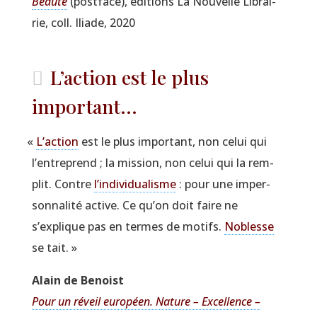
Beau­té
(post­face), édi­tions La Nou­velle Librai­
rie, coll. Iliade, 2020
L’action est le plus
important...
«
L’action
est le plus impor­tant, non celui qui
l’entreprend ; la mis­sion, non celui qui la rem­
plit. Contre
l’individualisme
: pour une imper­
son­na­li­té active. Ce qu’on doit faire ne
s’explique pas en termes de motifs.
Noblesse
se tait. »
Alain de Benoist
Pour un réveil euro­péen. Nature – Excel­lence –