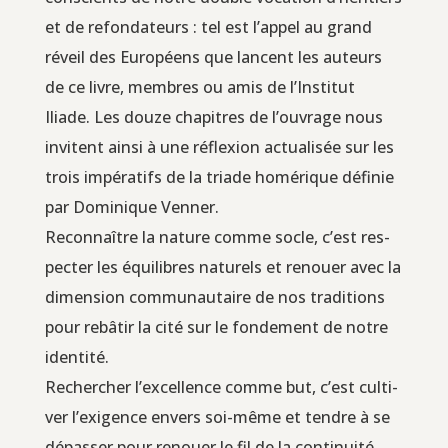
et de refon­da­teurs : tel est l’appel au grand
réveil des Euro­péens que lancent les auteurs
de ce livre, membres ou amis de l’Institut
Iliade. Les douze cha­pitres de l’ouvrage nous
invitent ain­si à une réflexion actua­li­sée sur les
trois impé­ra­tifs de la triade homé­rique défi­nie
par Domi­nique Venner.
Recon­naître la nature comme socle, c’est res­
pec­ter les équi­libres natu­rels et renouer avec la
dimen­sion com­mu­nau­taire de nos tra­di­tions
pour rebâ­tir la cité sur le fon­de­ment de notre
identité.
Recher­cher l’excellence comme but, c’est culti­
ver l’exigence envers soi-même et tendre à se
dépas­ser pour renouer le fil de la conti­nui­té