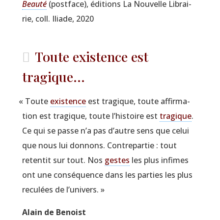
Beau­té
(post­face), édi­tions La Nou­velle Librai­
rie, coll. Iliade, 2020
Toute existence est
tragique...
«
Toute
exis­tence
est tra­gique, toute affir­ma­
tion est tra­gique, toute l’histoire est
tra­gique
.
Ce qui se passe n’a pas d’autre sens que celui
que nous lui don­nons. Contre­par­tie : tout
reten­tit sur tout. Nos
gestes
les plus infimes
ont une consé­quence dans les par­ties les plus
recu­lées de l’univers. »
Alain de Benoist