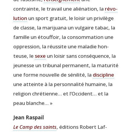
contrainte, le tra­vail une alié­na­tion, la
révo­
lu­tion
un sport gra­tuit, le loi­sir un pri­vi­lège
de classe, la mari­jua­na un vul­gaire tabac, la
famille un étouf­foir, la consom­ma­tion une
oppres­sion, la réus­site une mala­die hon­
teuse, le
sexe
un loi­sir sans consé­quence, la
jeu­nesse un tri­bu­nal per­ma­nent, la matu­ri­té
une forme nou­velle de séni­li­té, la
dis­ci­pline
une atteinte à la per­son­na­li­té humaine, la
reli­gion chré­tienne… et l’Occident… et la
peau blanche… »
Jean Ras­pail
Le Camp des saints
, édi­tions Robert Laf­