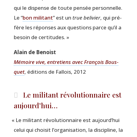
qui le dis­pense de toute pen­sée per­son­nelle.
Le
“
bon mili­tant
” est un
true beli­vier
, qui pré­
fère les réponses aux ques­tions parce qu’il a
besoin de certitudes. »
Alain de Benoist
Mémoire vive, entre­tiens avec Fran­çois Bous­
quet
, édi­tions de Fal­lois, 2012
Le militant révolutionnaire est
aujourd’hui…
«
Le mili­tant révo­lu­tion­naire est aujourd’hui
celui qui choi­sit l’organisation, la dis­ci­pline, la