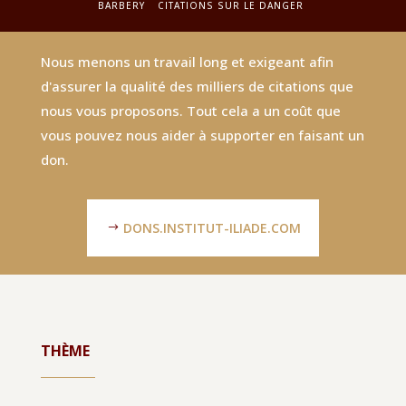
BARBERY
CITATIONS SUR LE DANGER
Nous menons un travail long et exigeant afin
d'assurer la qualité des milliers de citations que
nous vous proposons. Tout cela a un coût que
vous pouvez nous aider à supporter en faisant un
don.
DONS.INSTITUT-ILIADE.COM
THÈME