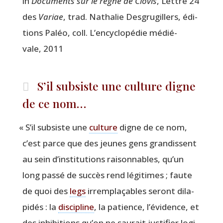
in
Docu­ments sur le règne de Clo­vis
, Lettre 24
des
Variae
, trad. Natha­lie Des­gru­gil­lers, édi­
tions Paléo, coll. L’encyclopédie médié­
vale, 2011
S’il subsiste une culture digne
de ce nom…
«
S’il sub­siste une
culture
digne de ce nom,
c’est parce que des jeunes gens gran­dissent
au sein d’institutions rai­son­nables, qu’un
long pas­sé de suc­cès rend légi­times ; faute
de quoi des
legs
irrem­pla­çables seront dila­
pi­dés : la
dis­ci­pline
, la patience, l’évidence, et
des inhi­bi­tions qu’on ne sau­rait jus­ti­fier logi­