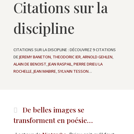
Citations sur la
discipline
CITATIONS SUR LA DISCIPLINE : DÉCOUVREZ 9 CITATIONS
DE
JEREMY BANETON
,
THEODORIC IER
,
ARNOLD GEHLEN
,
ALAIN DE BENOIST
,
JEAN RASPAIL
,
PIERRE DRIEU LA
ROCHELLE
,
JEAN MABIRE
,
SYLVAIN TESSON
…
De belles images se
transforment en poésie…