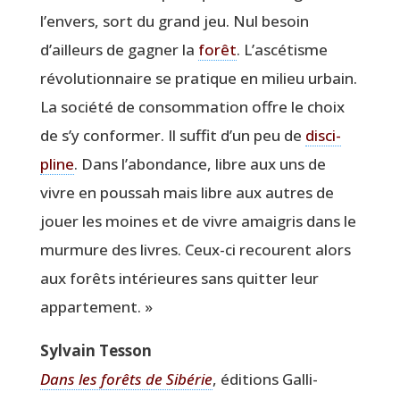
l’envers, sort du grand jeu. Nul besoin
d’ailleurs de gagner la
forêt
. L’ascétisme
révo­lu­tion­naire se pra­tique en milieu urbain.
La socié­té de consom­ma­tion offre le choix
de s’y confor­mer. Il suf­fit d’un peu de
dis­ci­
pline
. Dans l’abondance, libre aux uns de
vivre en pous­sah mais libre aux autres de
jouer les moines et de vivre amai­gris dans le
mur­mure des livres. Ceux-ci recourent alors
aux forêts inté­rieures sans quit­ter leur
appartement. »
Syl­vain Tesson
Dans les forêts de Sibé­rie
, édi­tions Gal­li­