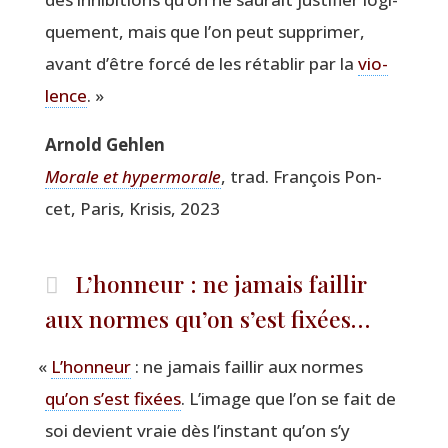
que­ment, mais que l’on peut sup­pri­mer,
avant d’être for­cé de les réta­blir par la
vio­
lence
. »
Arnold Geh­len
Morale et hyper­mo­rale
, trad. Fran­çois Pon­
cet, Paris, Kri­sis, 2023
L’honneur : ne jamais faillir
aux normes qu’on s’est fixées…
«
L’honneur
: ne jamais faillir aux normes
qu’on s’est fixées
. L’image que l’on se fait de
soi devient vraie dès l’instant qu’on s’y