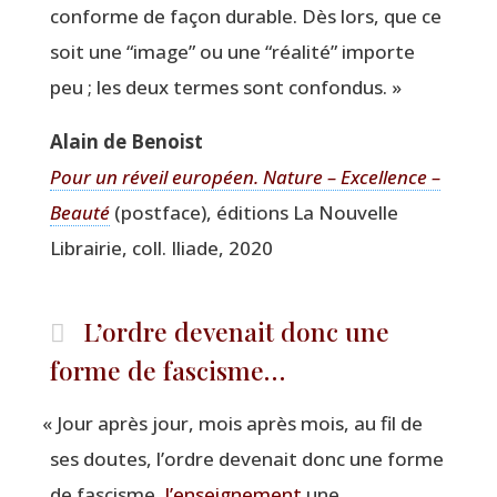
conforme de façon durable. Dès lors, que ce
soit une
“
image” ou une
“
réa­li­té” importe
peu ; les deux termes sont confondus. »
Alain de Benoist
Pour un réveil euro­péen. Nature – Excel­lence –
Beau­té
(post­face), édi­tions La Nou­velle
Librai­rie, coll. Iliade, 2020
L’ordre devenait donc une
forme de fascisme…
«
Jour après jour, mois après mois, au fil de
ses doutes, l’ordre deve­nait donc une forme
de fas­cisme,
l’enseignement
une