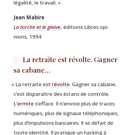
léga­li­té, le travail. »
Jean Mabire
La torche et le glaive
, édi­tions Libres opi­
nions, 1994
La retraite est révolte. Gagner
sa cabane…
«
La retraite est
révolte
. Gagner sa cabane,
c’est dis­pa­raître des écrans de contrôle.
L’ermite
s’efface. Il n’envoie plus de traces
numé­riques, plus de signaux télé­pho­niques,
plus d’impulsions ban­caires. Il se défait de
toute iden­ti­té. Il pra­tique un hacking à