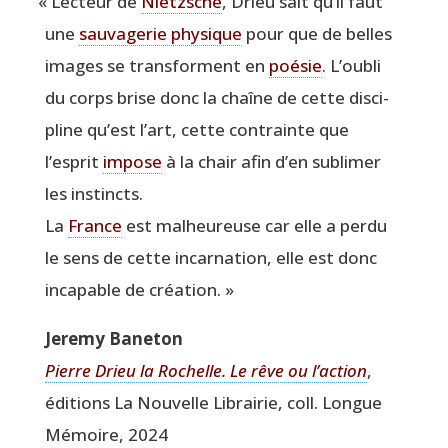
«
Lec­teur de
Nietzsche
, Drieu sait qu’il faut
une
sau­va­ge­rie phy­sique
pour que de belles
images se trans­forment en
poé­sie
. L’oubli
du corps brise donc la chaîne de cette dis­ci­
pline qu’est l’art, cette contrainte que
l’esprit
impose
à la chair afin d’en subli­mer
les instincts.
La
France
est mal­heu­reuse car elle a per­du
le sens de cette incar­na­tion, elle est donc
inca­pable de création. »
Jere­my Baneton
Pierre Drieu la Rochelle.
Le rêve ou l’action
,
édi­tions La Nou­velle Librai­rie, coll. Longue
Mémoire, 2024