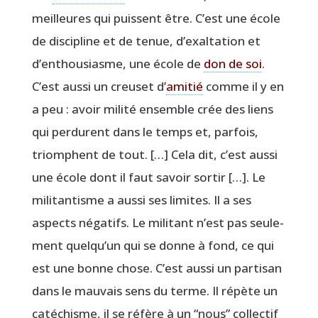
meilleures qui puissent être. C’est une école
de dis­ci­pline et de tenue, d’exaltation et
d’enthousiasme, une école de
don de soi
.
C’est aus­si un creu­set d’
ami­tié
comme il y en
a peu : avoir mili­té ensemble crée des liens
qui per­durent dans le temps et, par­fois,
triomphent de tout. […] Cela dit, c’est aus­si
une école dont il faut savoir sor­tir […]. Le
mili­tan­tisme a aus­si ses limites. Il a ses
aspects néga­tifs. Le mili­tant n’est pas seule­
ment quelqu’un qui se donne à fond, ce qui
est une bonne chose. C’est aus­si un par­ti­san
dans le mau­vais sens du terme. Il répète un
caté­chisme, il se réfère à un
“
nous” col­lec­tif