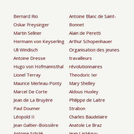
Bernard Rio
Antoine Blanc de Saint-
Oskar Freysinger
Bonnet
Martin Sellner
Alain de Peretti
Hermann von Keyserling
Arthur Schopenhauer
Uli Windisch
Organisation des jeunes
Antoine Dresse
travailleurs
Hugo von Hofmannsthal
révolutionnaires
Lionel Terray
Theodoric Ier
Maurice Merleau-Ponty
Mary Shelley
Marcel De Corte
Aldous Huxley
Jean de La Bruyère
Philippe de Laitre
Paul Doumer
Strabon
Léopold II
Charles Baudelaire
Jean Galtier-Boissière
Anatole Le Braz
Antoine Schülé
Jean Lartéguy