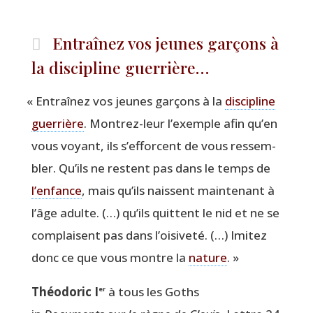
Entraînez vos jeunes garçons à
la discipline guerrière…
«
Entraî­nez vos jeunes gar­çons à la
dis­ci­pline
guer­rière
. Mon­trez-leur l’exemple afin qu’en
vous voyant, ils s’efforcent de vous res­sem­
bler. Qu’ils ne res­tent pas dans le temps de
l’en­fance
, mais qu’ils naissent main­te­nant à
l’âge adulte. (…) qu’ils quittent le nid et ne se
com­plaisent pas dans l’oisiveté. (…) Imi­tez
donc ce que vous montre la
nature
. »
Théo­do­ric I
à tous les Goths
er