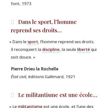
font, 1973
Dans le sport, l’homme
reprend ses droits…
«
Dans le
sport
, l’homme reprend ses droits.
Il recon­quiert la
dis­ci­pline
, la seule
liber­té
qui
soit douce. »
Pierre Drieu la Rochelle
État civil
, édi­tions Gal­li­mard, 1921
Le militantisme est une école…
«
Le
mili­tan­tisme
est une école, et l’une des