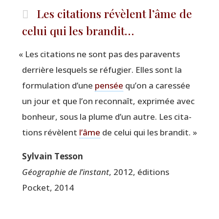
Les citations révèlent l’âme de
celui qui les brandit…
«
Les cita­tions ne sont pas des para­vents
der­rière les­quels se réfu­gier. Elles sont la
for­mu­la­tion d’une
pen­sée
qu’on a cares­sée
un jour et que l’on recon­naît, expri­mée avec
bon­heur, sous la plume d’un autre. Les cita­
tions révèlent
l’âme
de celui qui les brandit. »
Syl­vain Tesson
Géo­gra­phie de l’instant
, 2012, édi­tions
Pocket, 2014