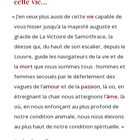
cette vie…
«
J’en veux plus aus­si de cette
vie
capable de
vous his­ser jusqu’à la majes­té auguste et
gra­cile de La Vic­toire de Samo­thrace, la
déesse qui, du haut de son esca­lier, depuis le
Louvre, guide les navi­ga­teurs de la vie et de
la
mort
que nous sommes tous : hommes et
femmes secoués par le défer­le­ment des
vagues de l’
amour
et de la
pas­sion
, là où, en
étrei­gnant la chair nous attei­gnons l’
âme
, là
où, en nous enfon­çant au plus pro­fond de
notre condi­tion ani­male, nous nous éle­vons
au plus haut de notre condi­tion spirituelle. »