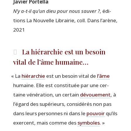
Javier Por­tel­la
N’y a‑t-il qu’un dieu pour nous sau­ver ?
, édi­
tions La Nou­velle Librai­rie, coll. Dans l’arène,
2021
La hiérarchie est un besoin
vital de l’âme humaine…
«
La
hié­rar­chie
est un besoin vital de
l’âme
humaine. Elle est consti­tuée par une cer­
taine véné­ra­tion, un cer­tain
dévoue­ment
, à
l’égard des supé­rieurs, consi­dé­rés non pas
dans leurs per­sonnes ni dans le
pou­voir
qu’ils
exercent, mais comme des
sym­boles
. »