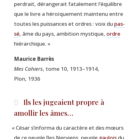
per­drait, déran­ge­rait fata­le­ment l’é­qui­libre
que le livre a héroï­que­ment main­te­nu entre
toutes les puis­sances et ordres : voix du
pas­
sé
, âme du pays, ambi­tion mys­tique,
ordre
hiérarchique. »
Mau­rice Barrès
Mes Cahiers
, tome 10, 1913– 1914,
Plon, 1936
Ils les jugeaient propre à
amollir les âmes…
«
César s’informa du carac­tère et des mœurs
de ce peuple [les Ner­viens, peuple
gau­lois
du