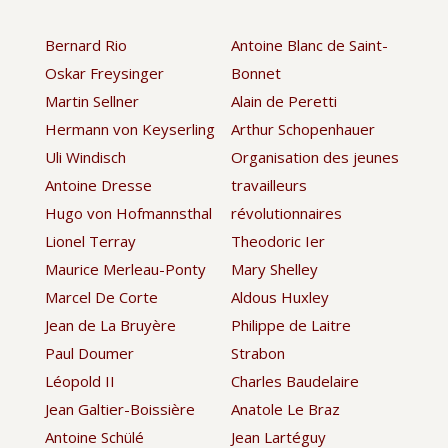
Bernard Rio
Antoine Blanc de Saint-
Oskar Freysinger
Bonnet
Martin Sellner
Alain de Peretti
Hermann von Keyserling
Arthur Schopenhauer
Uli Windisch
Organisation des jeunes
Antoine Dresse
travailleurs
Hugo von Hofmannsthal
révolutionnaires
Lionel Terray
Theodoric Ier
Maurice Merleau-Ponty
Mary Shelley
Marcel De Corte
Aldous Huxley
Jean de La Bruyère
Philippe de Laitre
Paul Doumer
Strabon
Léopold II
Charles Baudelaire
Jean Galtier-Boissière
Anatole Le Braz
Antoine Schülé
Jean Lartéguy