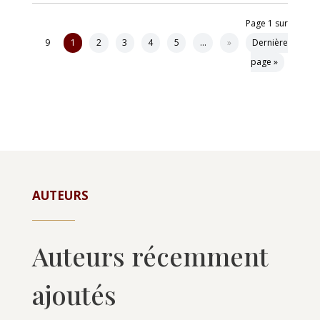
Page 1 sur
9
1
2
3
4
5
…
»
Dernière
page »
AUTEURS
Auteurs récemment
ajoutés