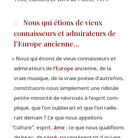
Nous qui étions de vieux
connaisseurs et admirateurs de
l’Europe ancienne…
«
Nous qui étions de vieux connais­seurs et
admi­ra­teurs de
l’Eu­rope
ancienne, de la
vraie musique, de la vraie poé­sie d’au­tre­fois,
consti­tuions-nous sim­ple­ment une ridi­cule
petite mino­ri­té de névro­sés à l’es­prit com­
pli­qué, que l’on oublie­rait et que l’on raille­
rait demain ? Ce que nous appe­lions
“
Culture”, esprit,
âme
; ce que nous qua­li­fiions
de beau, de
sacré
, ne repré­sen­tait-il qu’une