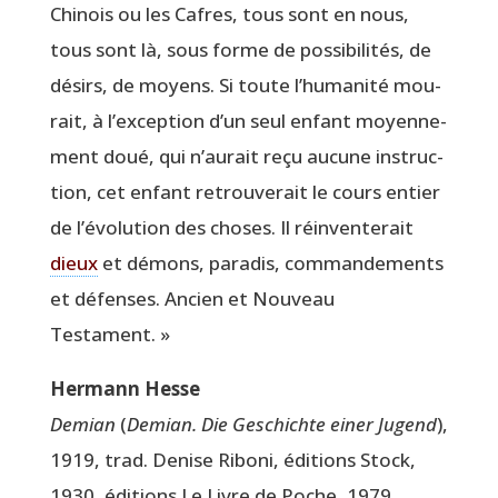
Chi­nois ou les Cafres, tous sont en nous,
tous sont là, sous forme de pos­si­bi­li­tés, de
dési­rs, de moyens. Si toute l’hu­ma­ni­té mou­
rait, à l’ex­cep­tion d’un seul enfant moyen­ne­
ment doué, qui n’au­rait reçu aucune ins­truc­
tion, cet enfant retrou­ve­rait le cours entier
de l’é­vo­lu­tion des choses. Il réin­ven­te­rait
dieux
et démons, para­dis, com­man­de­ments
et défenses. Ancien et Nou­veau
Testament. »
Her­mann Hesse
Demian
(
Demian.
Die Ges­chichte einer Jugend
),
1919, trad. Denise Ribo­ni, édi­tions Stock,
1930, édi­tions Le Livre de Poche, 1979