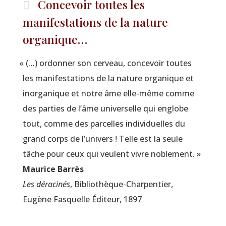
Concevoir toutes les
manifestations de la nature
organique…
«
(…) ordon­ner son cer­veau, conce­voir toutes
les mani­fes­ta­tions de la
nature
orga­nique et
inor­ga­nique et notre
âme
elle-même comme
des par­ties de l’âme uni­ver­selle qui englobe
tout, comme des par­celles indi­vi­duelles du
grand corps de l’u­ni­vers ! Telle est la seule
tâche pour ceux qui veulent vivre noblement. »
Mau­rice Barrès
Les déra­ci­nés
, Biblio­thèque-Char­pen­tier,
Eugène Fas­quelle Édi­teur, 1897