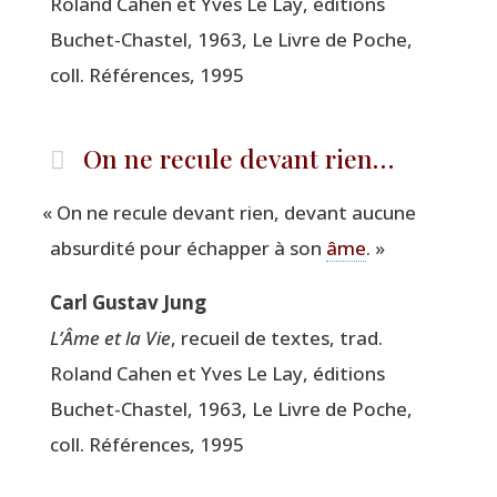
Roland Cahen et Yves Le Lay, édi­tions
Buchet-Chas­tel, 1963, Le Livre de Poche,
coll. Réfé­rences, 1995
On ne recule devant rien…
«
On ne recule devant rien, devant aucune
absur­di­té pour échap­per à son
âme
. »
Carl Gus­tav Jung
L’Âme et la Vie
, recueil de textes, trad.
Roland Cahen et Yves Le Lay, édi­tions
Buchet-Chas­tel, 1963, Le Livre de Poche,
coll. Réfé­rences, 1995