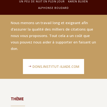
UN PEU DE NUIT EN PLEIN JOUR
KAREN BLIXEN
ALPHONSE BOUDARD
Nous menons un travail long et exigeant afin
d'assurer la qualité des milliers de citations que
nous vous proposons. Tout cela a un coût que
vous pouvez nous aider à supporter en faisant un
don.
DONS.INSTITUT-ILIADE.COM
THÈME