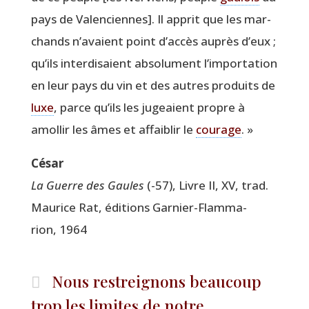
pays de Valen­ciennes]. Il apprit que les mar­
chands n’a­vaient point d’ac­cès auprès d’eux ;
qu’ils inter­di­saient abso­lu­ment l’im­por­ta­tion
en leur pays du vin et des autres pro­duits de
luxe
, parce qu’ils les jugeaient propre à
amol­lir les âmes et affai­blir le
cou­rage
. »
César
La Guerre des Gaules
(-57), Livre II, XV, trad.
Mau­rice Rat, édi­tions Gar­nier-Flam­ma­
rion, 1964
Nous restreignons beaucoup
trop les limites de notre