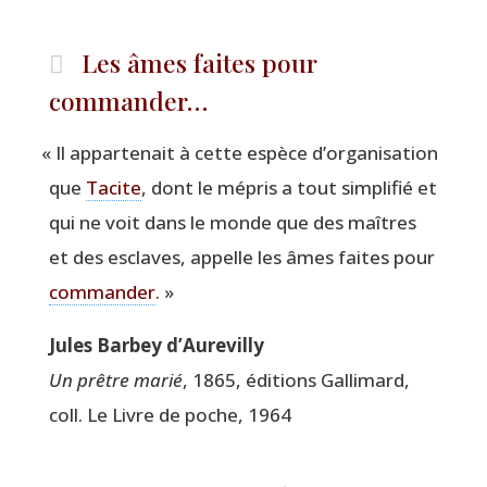
Les âmes faites pour
commander…
«
Il appar­te­nait à cette espèce d’organisation
que
Tacite
, dont le mépris a tout sim­pli­fié et
qui ne voit dans le monde que des maîtres
et des esclaves, appelle les âmes faites pour
com­man­der
. »
Jules Bar­bey d’Aurevilly
Un prêtre marié
, 1865, édi­tions Gal­li­mard,
coll. Le Livre de poche, 1964