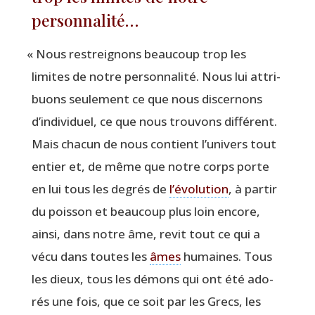
personnalité…
«
Nous restrei­gnons beau­coup trop les
limites de notre per­son­na­li­té. Nous lui attri­
buons seule­ment ce que nous dis­cer­nons
d’in­di­vi­duel, ce que nous trou­vons dif­fé­rent.
Mais cha­cun de nous contient l’u­ni­vers tout
entier et, de même que notre corps porte
en lui tous les degrés de
l’é­vo­lu­tion
, à par­tir
du pois­son et beau­coup plus loin encore,
ain­si, dans notre âme, revit tout ce qui a
vécu dans toutes les
âmes
humaines. Tous
les dieux, tous les démons qui ont été ado­
rés une fois, que ce soit par les Grecs, les