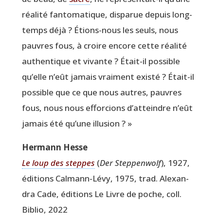
réa­li­té fan­to­ma­tique, dis­pa­rue depuis long­
temps déjà ? Étions-nous les seuls, nous
pauvres fous, à croire encore cette réa­li­té
authen­tique et vivante ? Était-il pos­sible
qu’elle n’eût jamais vrai­ment exis­té ? Était-il
pos­sible que ce que nous autres, pauvres
fous, nous nous effor­cions d’at­teindre n’eût
jamais été qu’une illusion ? »
Her­mann Hesse
Le loup des steppes
(
Der Step­pen­wolf
), 1927,
édi­tions Cal­mann-Lévy, 1975, trad. Alexan­
dra Cade, édi­tions Le Livre de poche, coll.
Biblio, 2022