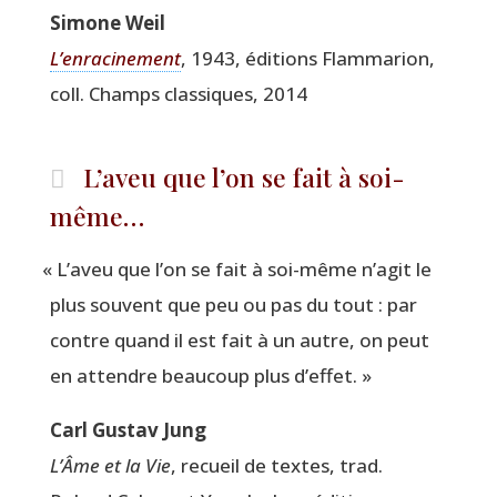
Simone Weil
L’enracinement
, 1943, édi­tions Flam­ma­rion,
coll. Champs clas­siques, 2014
L’aveu que l’on se fait à soi-
même…
«
L’a­veu que l’on se fait à soi-même n’a­git le
plus sou­vent que peu ou pas du tout : par
contre quand il est fait à un autre, on peut
en attendre beau­coup plus d’effet. »
Carl Gus­tav Jung
L’Âme et la Vie
, recueil de textes, trad.