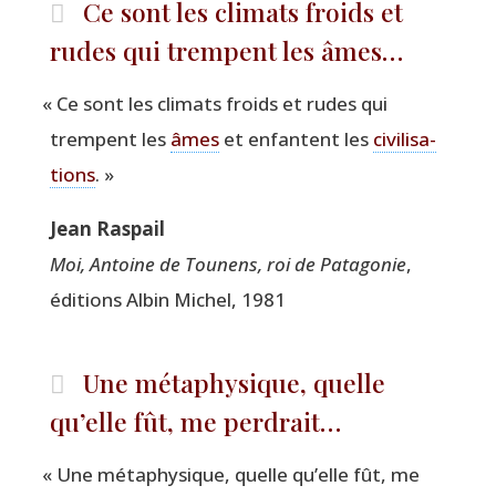
Ce sont les climats froids et
rudes qui trempent les âmes…
«
Ce sont les cli­mats froids et rudes qui
trempent les
âmes
et enfantent les
civi­li­sa­
tions
. »
Jean Ras­pail
Moi, Antoine de Tou­nens, roi de Pata­go­nie
,
édi­tions Albin Michel, 1981
Une métaphysique, quelle
qu’elle fût, me perdrait…
«
Une méta­phy­sique, quelle qu’elle fût, me