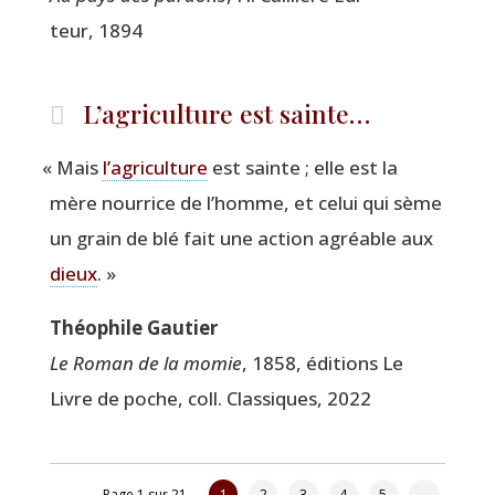
teur, 1894
L’agriculture est sainte…
«
Mais
l’a­gri­cul­ture
est sainte ; elle est la
mère nour­rice de l’homme, et celui qui sème
un grain de blé fait une action agréable aux
dieux
. »
Théo­phile Gautier
Le Roman de la momie
, 1858, édi­tions Le
Livre de poche, coll. Clas­siques, 2022