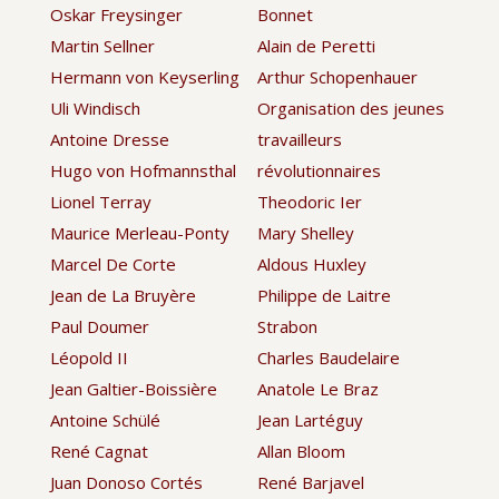
Oskar Freysinger
Bonnet
Martin Sellner
Alain de Peretti
Hermann von Keyserling
Arthur Schopenhauer
Uli Windisch
Organisation des jeunes
Antoine Dresse
travailleurs
Hugo von Hofmannsthal
révolutionnaires
Lionel Terray
Theodoric Ier
Maurice Merleau-Ponty
Mary Shelley
Marcel De Corte
Aldous Huxley
Jean de La Bruyère
Philippe de Laitre
Paul Doumer
Strabon
Léopold II
Charles Baudelaire
Jean Galtier-Boissière
Anatole Le Braz
Antoine Schülé
Jean Lartéguy
René Cagnat
Allan Bloom
Juan Donoso Cortés
René Barjavel