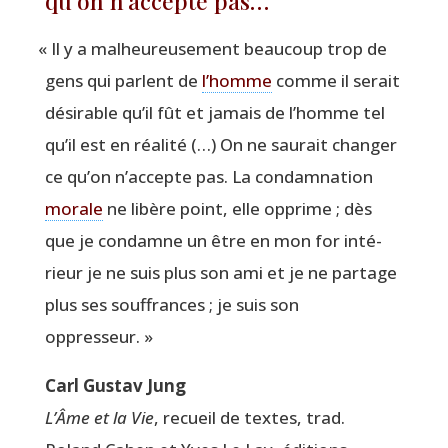
qu’on n’accepte pas…
«
Il y a mal­heu­reu­se­ment beau­coup trop de
gens qui parlent de
l’homme
comme il serait
dési­rable qu’il fût et jamais de l’homme tel
qu’il est en réa­li­té (…) On ne sau­rait chan­ger
ce qu’on n’accepte pas. La condam­na­tion
morale
ne libère point, elle opprime ; dès
que je condamne un être en mon for inté­
rieur je ne suis plus son ami et je ne par­tage
plus ses souf­frances ; je suis son
oppresseur. »
Carl Gus­tav Jung
L’Âme et la Vie
, recueil de textes, trad.