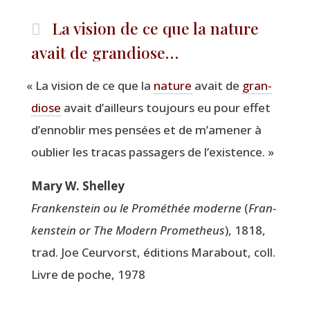
La vision de ce que la nature
avait de grandiose…
«
La vision de ce que la
nature
avait de
gran­
diose
avait d’ailleurs tou­jours eu pour effet
d’en­no­blir mes pen­sées et de m’a­me­ner à
oublier les tra­cas pas­sa­gers de l’existence. »
Mary W. Shelley
Fran­ken­stein ou le Pro­mé­thée moderne
(
Fran­
ken­stein or The Modern Pro­me­theus
), 1818,
trad. Joe Ceur­vorst, édi­tions Mara­bout, coll.
Livre de poche, 1978