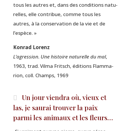
tous les autres et, dans des condi­tions natu­
relles, elle contri­bue, comme tous les
autres, à la conser­va­tion de la vie et de
l’espèce. »
Kon­rad Lorenz
L’a­gres­sion. Une his­toire natu­relle du mal
,
1963, trad. Vil­ma Fritsch, édi­tions Flam­ma­
rion, coll. Champs, 1969
Un jour viendra où, vieux et
las, je saurai trouver la paix
parmi les animaux et les fleurs…