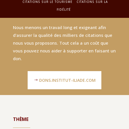
CITATIONS SUR LE TOURISME
CITATIONS SUR LA
FIDÉLITÉ
Nous menons un travail long et exigeant afin
d'assurer la qualité des milliers de citations que
nous vous proposons. Tout cela a un coût que
vous pouvez nous aider à supporter en faisant un
don.
DONS.INSTITUT-ILIADE.COM
THÈME