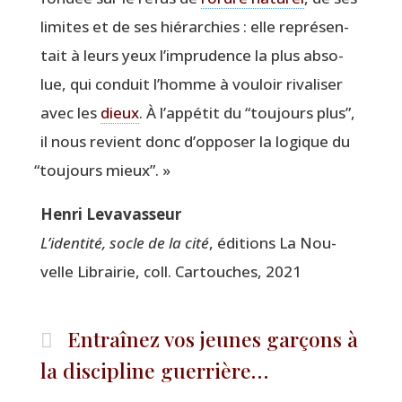
limites et de ses hié­rar­chies : elle repré­sen­
tait à leurs yeux l’imprudence la plus abso­
lue, qui conduit l’homme à vou­loir riva­li­ser
avec les
dieux
. À l’appétit du
“
tou­jours plus”,
il nous revient donc d’opposer la logique du
“
tou­jours mieux”. »
Hen­ri Levavasseur
L’i­den­ti­té, socle de la cité
, édi­tions La Nou­
velle Librai­rie, coll. Car­touches, 2021
Entraînez vos jeunes garçons à
la discipline guerrière…