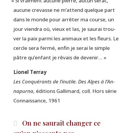
«
Si vrai­ment aucune pierre, aucun sérac,
aucune cre­vasse ne m’at­tend quelque part
dans le monde pour arrê­ter ma course, un
jour vien­dra où, vieux et las, je sau­rai trou­
ver la paix par­mi les ani­maux et les fleurs. Le
cercle sera fer­mé, enfin je serai le simple
pâtre qu’en­fant je rêvais de devenir… »
Lio­nel Terray
Les Conqué­rants de l’i­nu­tile. Des Alpes à l’An­
na­pur­na
, édi­tions Gal­li­mard, coll. Hors série
Connais­sance, 1961
On ne saurait changer ce