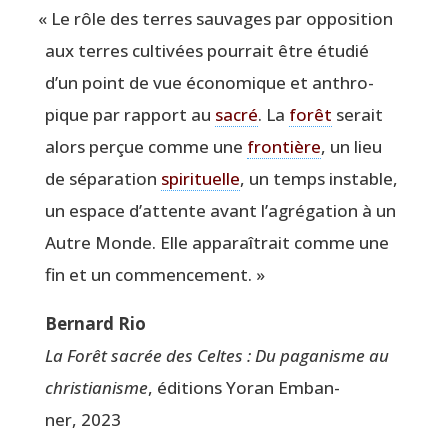
«
Le rôle des terres sau­vages par oppo­si­tion
aux terres culti­vées pour­rait être étu­dié
d’un point de vue éco­no­mique et anthro­
pique par rap­port au
sacré
. La
forêt
serait
alors per­çue comme une
fron­tière
, un lieu
de sépa­ra­tion
spi­ri­tuelle
, un temps instable,
un espace d’attente avant l’agrégation à un
Autre Monde. Elle appa­raî­trait comme une
fin et un commencement. »
Ber­nard Rio
La Forêt sacrée des Celtes : Du paga­nisme au
chris­tia­nisme
, édi­tions Yoran Emban­
ner, 2023