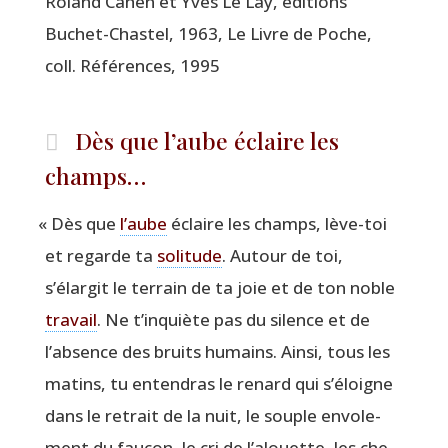
Roland Cahen et Yves Le Lay, édi­tions
Buchet-Chas­tel, 1963, Le Livre de Poche,
coll. Réfé­rences, 1995
Dès que l’aube éclaire les
champs…
«
Dès que
l’aube
éclaire les champs, lève-toi
et regarde ta
soli­tude
. Autour de toi,
s’élargit le ter­rain de ta joie et de ton noble
tra­vail
. Ne t’inquiète pas du silence et de
l’absence des bruits humains. Ain­si, tous les
matins, tu enten­dras le renard qui s’éloigne
dans le retrait de la nuit, le souple envo­le­
ment du fau­con, le cri de l’alouette, les che­