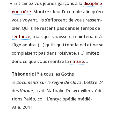
«
Entraî­nez vos jeunes gar­çons à la
dis­ci­pline
guer­rière
. Mon­trez-leur l’exemple afin qu’en
vous voyant, ils s’efforcent de vous res­sem­
bler. Qu’ils ne res­tent pas dans le temps de
l’en­fance
, mais qu’ils naissent main­te­nant à
l’âge adulte. (…) qu’ils quittent le nid et ne se
com­plaisent pas dans l’oisiveté. (…) Imi­tez
donc ce que vous montre la
nature
. »
Théo­do­ric I
à tous les Goths
er
in
Docu­ments sur le règne de Clo­vis
, Lettre 24
des
Variae
, trad. Natha­lie Des­gru­gil­lers, édi­
tions Paléo, coll. L’encyclopédie médié­
vale, 2011