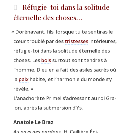
Réfugie-toi dans la solitude
éternelle des choses…
«
Doré­na­vant, fils, lorsque tu te sen­ti­ras le
cœur trou­blé par des
tris­tesses
inté­rieures,
réfu­gie-toi dans la soli­tude éter­nelle des
choses. Les
bois
sur­tout sont tendres à
l’homme. Dieu en a fait des asiles sacrés où
la
paix
habite, et l’har­mo­nie du monde s’y
révèle. »
L’a­na­cho­rète Pri­mel s’adressant au roi Gra­
lon, après la sub­mer­sion d‘Ys.
Ana­tole Le Braz
Au pays des par­dons
, H. Caillière Édi­