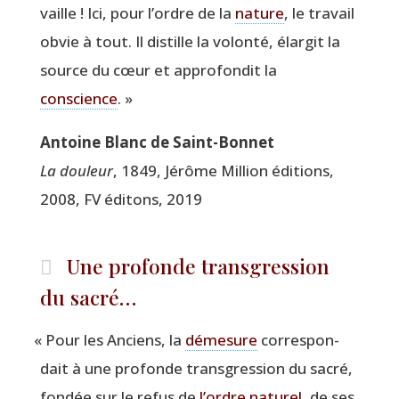
vaille ! Ici, pour l’ordre de la
nature
, le tra­vail
obvie à tout. Il dis­tille la volon­té, élar­git la
source du cœur et appro­fon­dit la
conscience
. »
Antoine Blanc de Saint-Bonnet
La dou­leur
, 1849, Jérôme Mil­lion édi­tions,
2008, FV édi­tons, 2019
Une profonde transgression
du sacré…
«
Pour les Anciens, la
déme­sure
cor­res­pon­
dait à une pro­fonde trans­gres­sion du sacré,
fon­dée sur le refus de
l’ordre natu­rel
, de ses