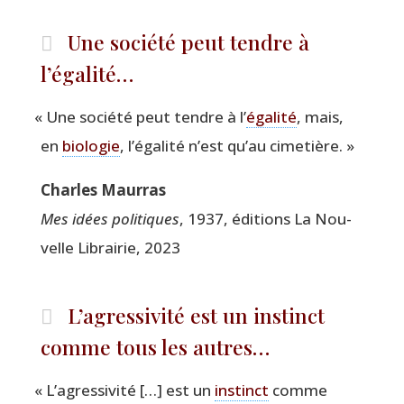
Une société peut tendre à
l’égalité…
«
Une socié­té peut tendre à l’
éga­li­té
, mais,
en
bio­lo­gie
, l’égalité n’est qu’au cimetière. »
Charles Maur­ras
Mes idées poli­tiques
, 1937, édi­tions La Nou­
velle Librai­rie, 2023
L’agressivité est un instinct
comme tous les autres…
«
L’agressivité […] est un
ins­tinct
comme