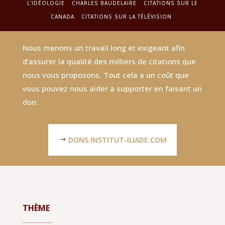
L'IDÉOLOGIE
CHARLES BAUDELAIRE
CITATIONS SUR LE
CANADA
CITATIONS SUR LA TÉLÉVISION
Nous menons un travail long et exigeant afin
d'assurer la qualité des milliers de citations que
nous vous proposons. Tout cela a un coût que
vous pouvez nous aider à supporter en faisant un
don.
DONS.INSTITUT-ILIADE.COM
THÈME