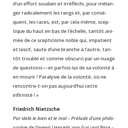
d’un effort sou­dain et irré­flé­chi, pour mélan­
ger radi­ca­le­ment les rangs et, par consé­
quent, les races, est, par cela même, scep­
tique du haut en bas de l’échelle, tan­tôt ani­
mée de ce scep­ti­cisme noble qui, impa­tient
et las­cif, saute d’une branche à l’autre, tan­
tôt trou­blé et comme obs­cur­ci par un nuage
de ques­tions — et par­fois las de sa volon­té à
en mou­rir ! Para­ly­sie de la volon­té, où ne
ren­contre-t-on pas aujourd’hui cette
infirmité ! »
Frie­drich Nietzsche
Par-delà le bien et le mal – Pré­lude d’une phi­lo­
so­phie de l’a­ve­nir
(
Jen­seits von Gut und Böse –