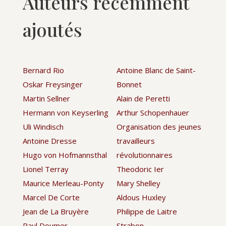
Auteurs récemment
ajoutés
Bernard Rio
Antoine Blanc de Saint-
Oskar Freysinger
Bonnet
Martin Sellner
Alain de Peretti
Hermann von Keyserling
Arthur Schopenhauer
Uli Windisch
Organisation des jeunes
Antoine Dresse
travailleurs
Hugo von Hofmannsthal
révolutionnaires
Lionel Terray
Theodoric Ier
Maurice Merleau-Ponty
Mary Shelley
Marcel De Corte
Aldous Huxley
Jean de La Bruyère
Philippe de Laitre
Paul Doumer
Strabon