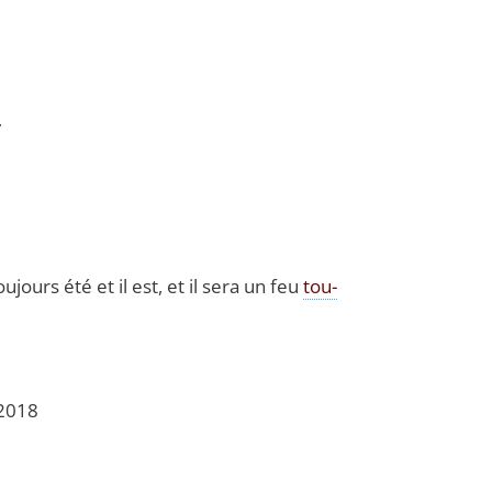
7
ou­jours été et il est, et il sera un feu
tou­
 2018