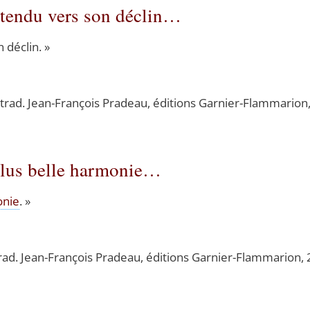
, tendu vers son déclin…
n déclin. »
trad. Jean-Fran­çois Pra­deau, édi­tions Gar­nier-Flam­ma­rio
 plus belle harmonie…
­nie
. »
rad. Jean-Fran­çois Pra­deau, édi­tions Gar­nier-Flam­ma­rion,