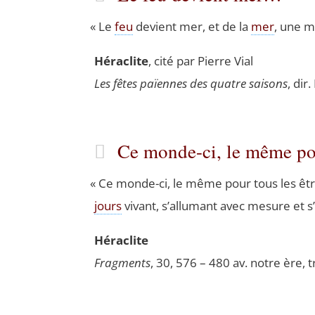
«
Le
feu
devient mer, et de la
mer
, une mo
Héra­clite
, cité par Pierre Vial
Les fêtes païennes des quatre sai­sons
, dir
Ce monde-ci, le même po
«
Ce monde-ci, le même pour tous les êtr
jours
vivant, s’al­lu­mant avec mesure et s
Héra­clite
Frag­ments
, 30, 576 – 480 av. notre ère, t