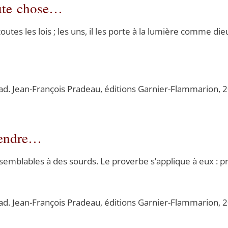
oute chose…
outes les lois ; les uns, il les porte à la lumière comme d
rad. Jean-Fran­çois Pra­deau, édi­tions Gar­nier-Flam­ma­rion,
rendre…
m­blables à des sourds. Le pro­verbe s’applique à eux : pr
rad. Jean-Fran­çois Pra­deau, édi­tions Gar­nier-Flam­ma­rion,