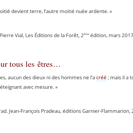
i­tié devient terre, l’autre moi­tié nuée ardente. »
. Pierre Vial, Les Édi­tions de la Forêt, 2
édi­tion, mars 201
ème
ur tous les êtres…
es, aucun des dieux ni des hommes ne l’a
créé
; mais il a t
’é­tei­gnant avec mesure. »
rad. Jean-Fran­çois Pra­deau, édi­tions Gar­nier-Flam­ma­rion,