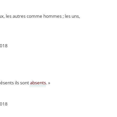
ieux, les autres comme hommes ; les uns,
 2018
é­sents ils sont
absents
. »
 2018