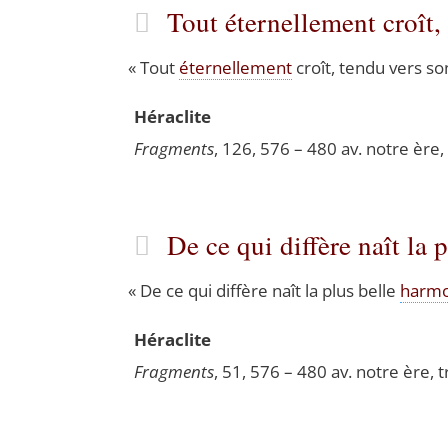
Tout éternellement croît
«
Tout
éter­nel­le­ment
croît, ten­du vers so
Héra­clite
Frag­ments
, 126, 576 – 480 av. notre ère, 
De ce qui diffère naît la
«
De ce qui dif­fère naît la plus belle
har­mo
Héra­clite
Frag­ments
, 51, 576 – 480 av. notre ère, t