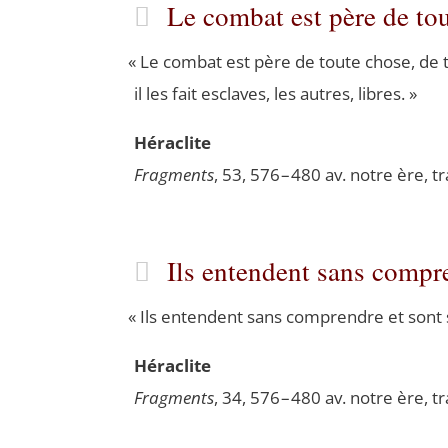
Le combat est père de t
«
Le com­bat est père de toute chose, de t
il les fait esclaves, les autres, libres. »
Héra­clite
Frag­ments
, 53, 576 – 480 av. notre ère, t
Ils entendent sans comp
«
Ils entendent sans com­prendre et sont se
Héra­clite
Frag­ments
, 34, 576 – 480 av. notre ère, t