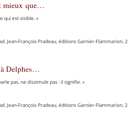
ut mieux que…
 qui est visible. »
rad. Jean-Fran­çois Pra­deau, édi­tions Gar­nier-Flam­ma­rion,
st à Delphes…
le pas, ne dis­si­mule pas : il signifie. »
rad. Jean-Fran­çois Pra­deau, édi­tions Gar­nier-Flam­ma­rion,