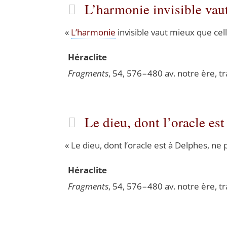
L’harmonie invisible va
«
L’harmonie
invi­sible vaut mieux que celle
Héra­clite
Frag­ments
, 54, 576 – 480 av. notre ère, t
Le dieu, dont l’oracle e
«
Le dieu, dont l’oracle est à Delphes, ne par
Héra­clite
Frag­ments
, 54, 576 – 480 av. notre ère, t