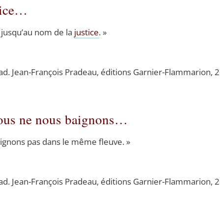
stice…
ait jusqu’au nom de la
jus­tice
. »
rad. Jean-Fran­çois Pra­deau, édi­tions Gar­nier-Flam­ma­rion,
nous ne nous baignons…
i­gnons pas dans le même fleuve. »
rad. Jean-Fran­çois Pra­deau, édi­tions Gar­nier-Flam­ma­rion,