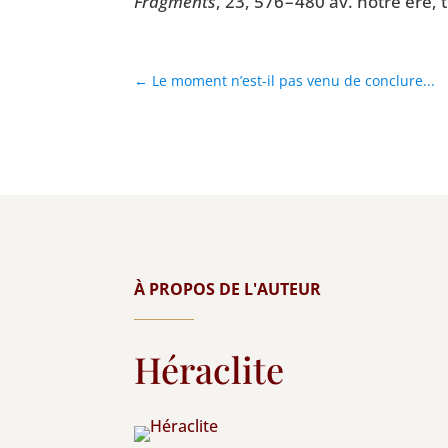
Frag­ments
, 23, 576 – 480 av. notre ère,
←
Le moment n’est-il pas venu de conclure...
À PROPOS DE L'AUTEUR
Héraclite