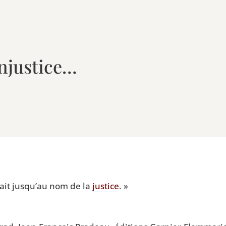
’injustice…
e­rait jusqu’au nom de la
jus­tice
. »