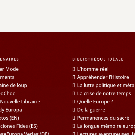
ENAIRES
BIBLIOTHÈQUE IDÉALE
er Mode
L’homme réel
éments
Appréhender l’Histoire
aine de loup
La lutte politique et méta
eoChoc
La crise de notre temps
 Nouvelle Librairie
Quelle Europe ?
dy Europa
De la guerre
ktos (EN)
Permanences du sacré
iciones Fides (ES)
La longue mémoire europé
ngeEuropa Verlag (DE)
Lectures aventureuses, f