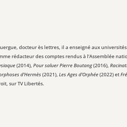
uergue, docteur ès lettres, il a enseigné aux université
comme rédacteur des comptes rendus à l’Assemblée nation
ysiaque
(2014),
Pour saluer Pierre Boutang
(2016),
Racinat
orphoses d’Hermès
(2021),
Les Ages d’Orphée
(2022) et
Fré
it, sur TV Libertés.