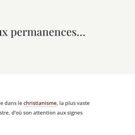
’aux permanences…
me dans le
chris­tia­nisme
, la plus vaste
restre, d’où son atten­tion aux signes