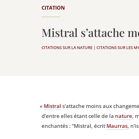
CITATION
Mistral s’attache
CITATIONS SUR LA NATURE
|
CITATIONS SUR LES M
«
Mis­tral
s’attache moins aux chan­ge­me
d’entre elles étant celle de la
nature
, 
enchan­tés :
“
Mis­tral, écrit
Maur­ras
, n’