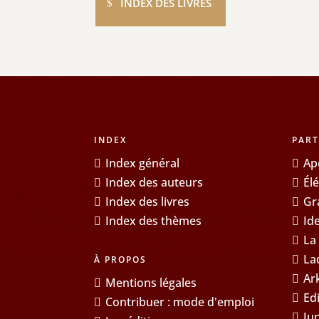
INDEX DES LIVRES
INDEX
PART
Index général
Ap
Index des auteurs
Él
Index des livres
Gr
Index des thèmes
Id
La
La
À PROPOS
Ar
Mentions légales
Ed
Contribuer : mode d'emploi
Ju