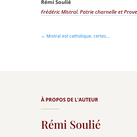
Rémi Sou­lié
Fré­dé­ric Mis­tral. Patrie char­nelle et Pro­
←
Mistral est catholique, certes...
À PROPOS DE L'AUTEUR
Rémi Soulié