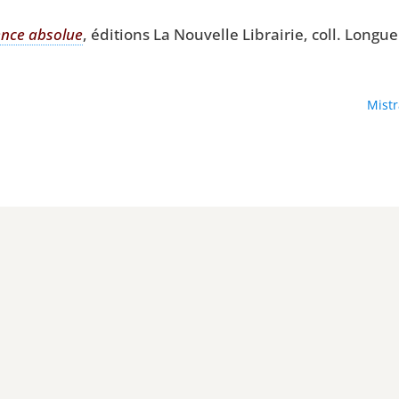
vence abso­lue
, édi­tions La Nou­velle Librai­rie, coll. Lon
Mistr