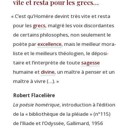
vite et resta pour les grecs…
«
C’est qu’Homère devint très vite et res­ta
pour les
grecs
, mal­gré les voix dis­cor­dantes
de cer­tains phi­lo­sophes, non seule­ment le
poète par
excel­lence
, mais le meilleur mora­
liste et le meilleurs théo­lo­gien, le dépo­si­
taire et l’interprète de toute
sagesse
humaine et
divine
, un maître à pen­ser et un
maître à vivre (…). »
Robert Fla­ce­lière
La poé­sie homé­rique
, intro­duc­tion à l’édition
de la « biblio­thèque de la pléiade » (n°115)
de l’Iliade et l’Odyssée, Gal­li­mard, 1956