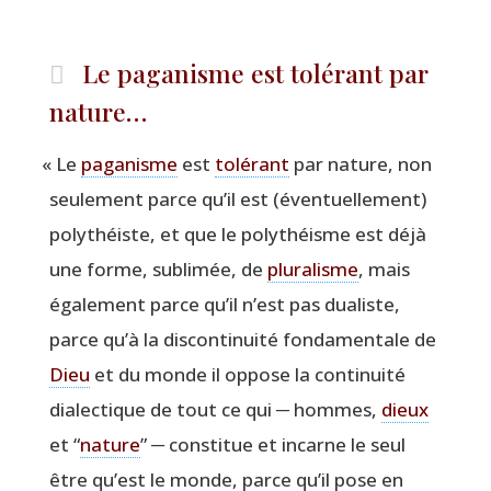
Le paganisme est tolérant par
nature…
«
Le
paga­nisme
est
tolé­rant
par nature, non
seule­ment parce qu’il est (éven­tuel­le­ment)
poly­théiste, et que le poly­théisme est déjà
une forme, subli­mée, de
plu­ra­lisme
, mais
éga­le­ment parce qu’il n’est pas dua­liste,
parce qu’à la dis­con­ti­nui­té fon­da­men­tale de
Dieu
et du monde il oppose la conti­nui­té
dia­lec­tique de tout ce qui ─ hommes,
dieux
et
“
nature
” ─ consti­tue et incarne le seul
être qu’est le monde, parce qu’il pose en