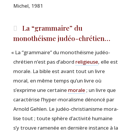
Michel, 1981
La
“
grammaire” du
monothéisme judéo-chrétien…
«
La
“
gram­maire” du mono­théisme judéo-
chré­tien n’est pas d’abord
reli­gieuse
, elle est
morale. La bible est avant tout un livre
moral, en même temps qu’un livre où
s’exprime une cer­taine
morale
; un livre que
carac­té­rise l’hyper-moralisme dénon­cé par
Arnold Geh­len. Le judéo-chris­tia­nisme mora­
lise tout ; toute sphère d’activité humaine
s’y trouve rame­née en der­nière ins­tance à la