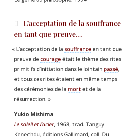
L’acceptation de la souffrance
en tant que preuve…
«
L’acceptation de la
souf­france
en tant que
preuve de
cou­rage
était le thème des rites
pri­mi­tifs d’initiation dans le loin­tain
pas­sé
,
et tous ces rites étaient en même temps
des céré­mo­nies de la
mort
et de la
résurrection. »
Yukio Mishi­ma
Le soleil et l’a­cier
, 1968, trad. Tan­guy
Kenec’h­du, édi­tions Gal­li­mard, coll. Du