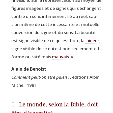
l’invisible, sur la repré­sen­ta­tion au moyen de
figures ima­gées et de signes qui s’échangent
contre un sens inti­me­ment lié au réel, cau­
tion même de cette inces­sante et mutuelle
conver­sion du signe et du sens. La beau­té
est signe visible de ce qui est bon ; la
lai­deur
,
signe visible de ce qui est non seule­ment dif­
forme ou raté mais
mau­vais
. »
Alain de Benoist
Com­ment peut-on être païen ?
, édi­tions Albin
Michel, 1981
Le monde, selon la Bible, doit
être désacralisé…