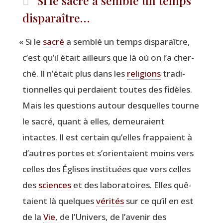
Si le sacré a semblé un temps
disparaître…
«
Si le
sacré
a sem­blé un temps dis­pa­raître,
c’est qu’il était ailleurs que là où on l’a cher­
ché. Il n’était plus dans les
reli­gions
tra­di­
tion­nelles qui per­daient toutes des fidèles.
Mais les ques­tions autour des­quelles tourne
le sacré, quant à elles, demeu­raient
intactes. Il est cer­tain qu’elles frap­paient à
d’autres portes et s’orientaient moins vers
celles des Églises ins­ti­tuées que vers celles
des
sciences
et des labo­ra­toires. Elles quê­
taient là quelques
véri­tés
sur ce qu’il en est
de la
Vie
, de l’Univers, de l’avenir des