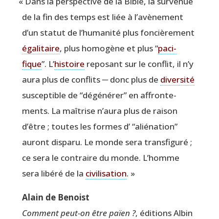
«
Dans la pers­pec­tive de la Bible, la sur­ve­nue
de la fin des temps est liée à l’avènement
d’un sta­tut de l’humanité plus fon­ciè­re­ment
éga­li­taire
, plus homo­gène et plus
“
paci­
fique
”. L’
his­toire
repo­sant sur le conflit, il n’y
aura plus de conflits ─ donc plus de
diver­si­té
sus­cep­tible de
“
dégé­né­rer” en affron­te­
ments. La maî­trise n’aura plus de rai­son
d’être ; toutes les formes d’
“
alié­na­tion”
auront dis­pa­ru. Le monde sera trans­fi­gu­ré ;
ce sera le contraire du monde. L’homme
sera libé­ré de la
civi­li­sa­tion
. »
Alain de Benoist
Com­ment peut-on être païen ?
, édi­tions Albin