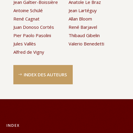
Jean Galtier-Boissière
Anatole Le Braz
Antoine Schülé
Jean Lartéguy
René Cagnat
Allan Bloom
Juan Donoso Cortés
René Barjavel
Pier Paolo Pasolini
Thibaud Gibelin
Jules Vallès
Valerio Benedetti
Alfred de Vigny
INDEX DES AUTEURS
INDEX