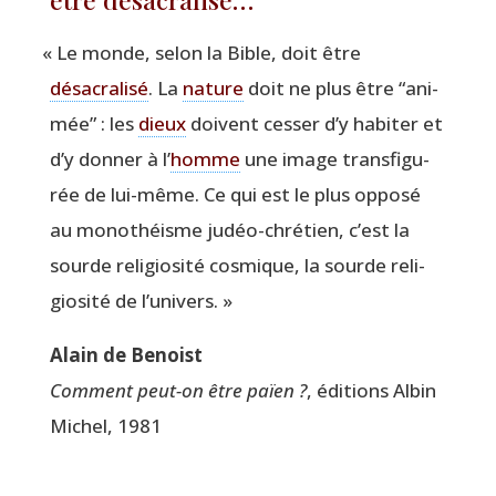
«
Le monde, selon la Bible, doit être
désa­cra­li­sé
. La
nature
doit ne plus être
“
ani­
mée” : les
dieux
doivent ces­ser d’y habi­ter et
d’y don­ner à l’
homme
une image trans­fi­gu­
rée de lui-même. Ce qui est le plus oppo­sé
au mono­théisme judéo-chré­tien, c’est la
sourde reli­gio­si­té cos­mique, la sourde reli­
gio­si­té de l’univers. »
Alain de Benoist
Com­ment peut-on être païen ?
, édi­tions Albin
Michel, 1981