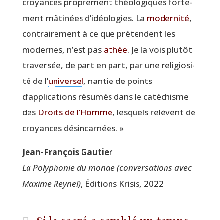
croyances pro­pre­ment théo­lo­giques for­te­
ment mâti­nées d’idéologies. La
moder­ni­té
,
contrai­re­ment à ce que pré­tendent les
modernes, n’est pas
athée
. Je la vois plu­tôt
tra­ver­sée, de part en part, par une reli­gio­si­
té de l’
uni­ver­sel
, nan­tie de points
d’applications résu­més dans le caté­chisme
des
Droits de l’Homme
, les­quels relèvent de
croyances désincarnées. »
Jean-Fran­çois Gautier
La Poly­pho­nie du monde (conver­sa­tions avec
Maxime Rey­nel)
, Édi­tions Kri­sis, 2022