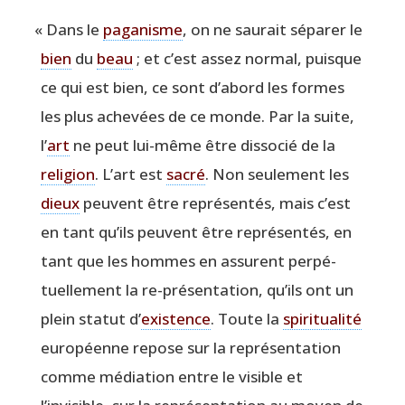
«
Dans le
paga­nisme
, on ne sau­rait sépa­rer le
bien
du
beau
; et c’est assez nor­mal, puisque
ce qui est bien, ce sont d’abord les formes
les plus ache­vées de ce monde. Par la suite,
l’
art
ne peut lui-même être dis­so­cié de la
reli­gion
. L’art est
sacré
. Non seule­ment les
dieux
peuvent être repré­sen­tés, mais c’est
en tant qu’ils peuvent être repré­sen­tés, en
tant que les hommes en assurent per­pé­
tuel­le­ment la re-pré­sen­ta­tion, qu’ils ont un
plein sta­tut d’
exis­tence
. Toute la
spi­ri­tua­li­té
euro­péenne repose sur la repré­sen­ta­tion
comme média­tion entre le visible et