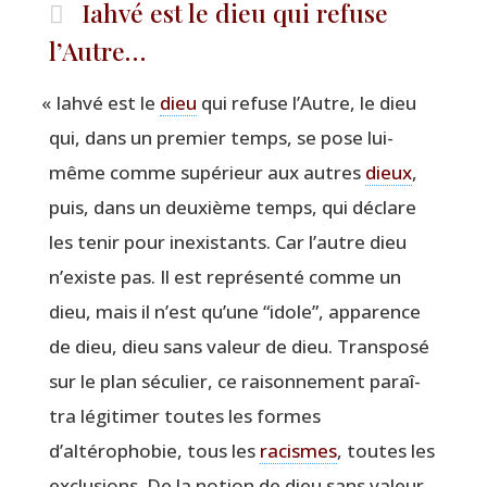
Iahvé est le dieu qui refuse
l’Autre…
«
Iah­vé est le
dieu
qui refuse l’Autre, le dieu
qui, dans un pre­mier temps, se pose lui-
même comme supé­rieur aux autres
dieux
,
puis, dans un deuxième temps, qui déclare
les tenir pour inexis­tants. Car l’autre dieu
n’existe pas. Il est repré­sen­té comme un
dieu, mais il n’est qu’une
“
idole”, appa­rence
de dieu, dieu sans valeur de dieu. Trans­po­sé
sur le plan sécu­lier, ce rai­son­ne­ment paraî­
tra légi­ti­mer toutes les formes
d’altérophobie, tous les
racismes
, toutes les
exclu­sions. De la notion de dieu sans valeur