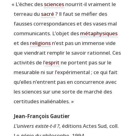
«
L’échec des
sciences
nour­rit-il vrai­ment le
ter­reau du
sacré
? Il faut se méfier des
fausses cor­res­pon­dances et des vases mal
com­mu­ni­cants. L’objet des
méta­phy­siques
et des
reli­gions
n’est pas un immense vide
que vien­drait rem­plir le savoir ration­nel. Ces
acti­vi­tés de l’
esprit
ne portent pas sur le
mesu­rable ni sur l’expérimental ; ce qui fait
qu’elles n’entrent pas en concur­rence avec
les sciences sur une sorte de mar­ché des
cer­ti­tudes inaliénables. »
Jean-Fran­çois Gautier
L’univers existe-t-il ?
, édi­tions Actes Sud, coll.
Le génie du phi­lo­sophe, 1994