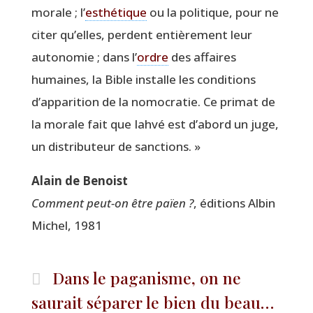
morale ; l’
esthé­tique
ou la poli­tique, pour ne
citer qu’elles, perdent entiè­re­ment leur
auto­no­mie ; dans l’
ordre
des affaires
humaines, la Bible ins­talle les condi­tions
d’apparition de la nomo­cra­tie. Ce pri­mat de
la morale fait que Iah­vé est d’abord un juge,
un dis­tri­bu­teur de sanctions. »
Alain de Benoist
Com­ment peut-on être païen ?
, édi­tions Albin
Michel, 1981
Dans le paganisme, on ne
saurait séparer le bien du beau…