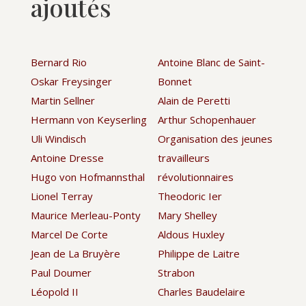
ajoutés
Bernard Rio
Antoine Blanc de Saint-
Oskar Freysinger
Bonnet
Martin Sellner
Alain de Peretti
Hermann von Keyserling
Arthur Schopenhauer
Uli Windisch
Organisation des jeunes
Antoine Dresse
travailleurs
Hugo von Hofmannsthal
révolutionnaires
Lionel Terray
Theodoric Ier
Maurice Merleau-Ponty
Mary Shelley
Marcel De Corte
Aldous Huxley
Jean de La Bruyère
Philippe de Laitre
Paul Doumer
Strabon
Léopold II
Charles Baudelaire