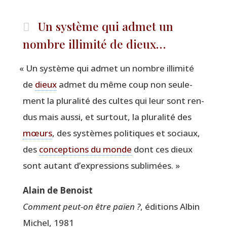
Un système qui admet un
nombre illimité de dieux…
«
Un sys­tème qui admet un nombre illi­mi­té
de
dieux
admet du même coup non seule­
ment la plu­ra­li­té des cultes qui leur sont ren­
dus mais aus­si, et sur­tout, la plu­ra­li­té des
mœurs
, des sys­tèmes poli­tiques et sociaux,
des
concep­tions du monde
dont ces dieux
sont autant d’expressions sublimées. »
Alain de Benoist
Com­ment peut-on être païen ?
, édi­tions Albin
Michel, 1981