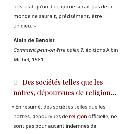
pos­tu­lat qu’un dieu qui ne serait pas de ce
monde ne sau­rait, pré­ci­sé­ment, être
un dieu. »
Alain de Benoist
Com­ment peut-on être païen ?
, édi­tions Albin
Michel, 1981
Des sociétés telles que les
nôtres, dépourvues de religion…
«
En résu­mé, des socié­tés telles que les
nôtres, dépour­vues de
reli­gion
offi­cielle, ne
sont pas pour autant indemnes de