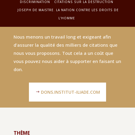
DISCRIMINATION
CITATIONS SUR LA DESTRUCTION
JOSEPH DE MAISTRE. LA NATION CONTRE LES DROITS DE
L'HOMME
Nous menons un travail long et exigeant afin
d'assurer la qualité des milliers de citations que
nous vous proposons. Tout cela a un coût que
vous pouvez nous aider à supporter en faisant un
don.
DONS.INSTITUT-ILIADE.COM
THÈME