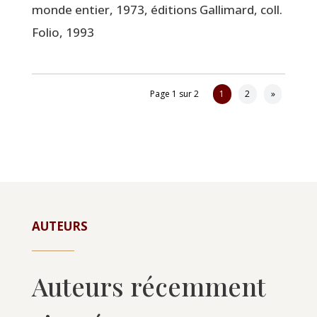
monde entier, 1973, édi­tions Gal­li­mard, coll.
Folio, 1993
Page 1 sur 2
1
2
»
AUTEURS
Auteurs récemment