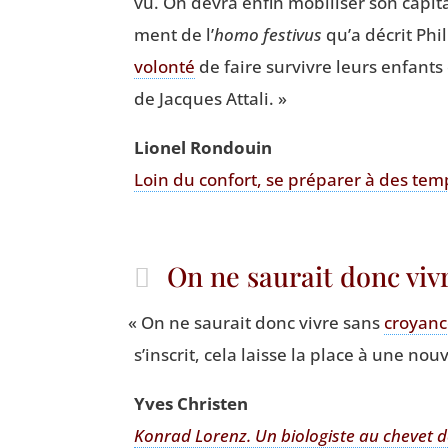
vu. On devra enfin mobi­li­ser son capi­ta
ment de l’
homo fes­ti­vus
qu’a décrit Phi
volon­té
de faire sur­vivre leurs enfants et
de Jacques Attali. »
Lio­nel Rondouin
Loin du confort, se pré­pa­rer à des tem
On ne saurait donc vi
«
On ne sau­rait donc vivre sans
croyanc
s’inscrit, cela laisse la place à une nou­
Yves Chris­ten
Kon­rad Lorenz. Un bio­lo­giste au che­vet de l