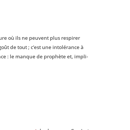
re où ils ne peuvent plus res­pi­rer
ût de tout ; c’est une into­lé­rance à
nce : le manque de pro­phète et, impli­