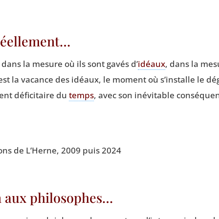
 réellement…
 dans la mesure où ils sont gavés d’
idéaux
, dans la mesu
est la vacance des idéaux, le moment où s’installe le dégo
ent défi­ci­taire du
temps
, avec son inévi­table consé­que
tions de L’Herne, 2009 puis 2024
on aux philosophes…