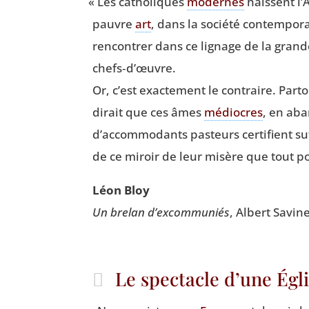
«
Les catho­liques
modernes
haïssent l’A
pauvre
art
, dans la socié­té contem­po­
ren­con­trer dans ce lignage de la grand
chefs‑d’œuvre.
Or, c’est exac­te­ment le contraire. Par­
dirait que ces âmes
médiocres
, en aba
d’accommodants pas­teurs cer­ti­fient su
de ce miroir de leur misère que tout pos­
Léon Bloy
Un bre­lan d’excommuniés
, Albert Savin
Le spectacle d’une Égl