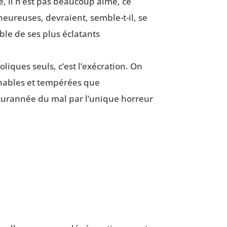
e, il n’est pas beau­coup aimé, ce
 heu­reuses, devraient, semble-t-il, se
ble de ses plus écla­tants
o­liques seuls, c’est l’exécration. On
­nables et tem­pé­rées que
 sur­an­née du mal par l’unique hor­reur