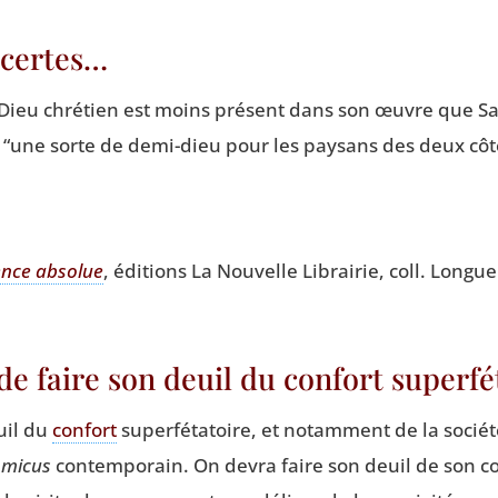
 certes…
e Dieu chré­tien est moins pré­sent dans son œuvre que S
,
“
une sorte de demi-dieu pour les pay­sans des deux côt
vence abso­lue
, édi­tions La Nou­velle Librai­rie, coll. Lon
 de faire son deuil du confort superf
uil du
confort
super­fé­ta­toire, et notam­ment de la socié­
mi­cus
contem­po­rain. On devra faire son deuil de son con