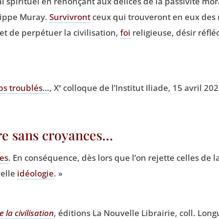
l spi­ri­tuel en renon­çant aux délices de la pas­si­vi­té mo
­lippe Muray.
Sur­vi­vront
ceux qui trou­ve­ront en eux des 
 de per­pé­tuer la civi­li­sa­tion,
foi
reli­gieuse, désir réfl
ps trou­blés…
, X
col­loque de l’Ins­ti­tut Iliade, 15 avril 20
e
vre sans croyances…
es
. En consé­quence, dès lors que l’on rejette celles de l
velle
idéo­lo­gie
. »
a civi­li­sa­tion
, édi­tions La Nou­velle Librai­rie, coll. L