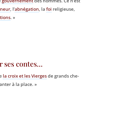
e
gou­ver­ne­ment
des hommes. Ce n’est
­neur
, l’
abné­ga­tion
, la
foi
reli­gieuse,
a­tions
. »
er ses contes…
ue
la croix et les Vierges
de grands che­
an­ter à la place. »