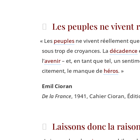
Les peuples ne vivent
«
Les
peuples
ne vivent réel­le­ment que
sous trop de croyances. La
déca­dence
l’
ave­nir
– et, en tant que tel, un sen­ti­m
ci­te­ment, le manque de
héros
. »
Emil Cio­ran
De la France
, 1941, Cahier Cio­ran, Édi­
Laissons donc la rais