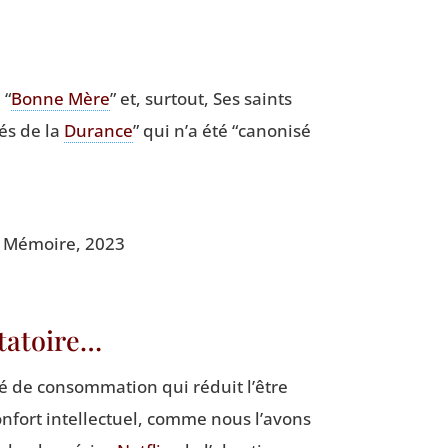
a
“
Bonne Mère
” et, sur­tout, Ses saints
és de la
Durance
” qui n’a été
“
cano­ni­sé
gue Mémoire, 2023
étatoire…
té de consom­ma­tion qui réduit l’être
fort intel­lec­tuel, comme nous l’a­vons