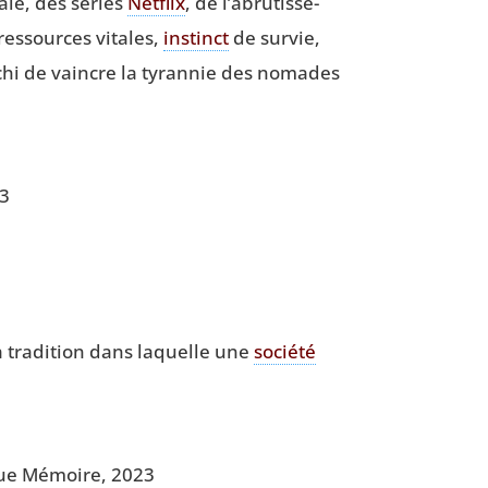
rale, des séries
Net­flix
, de l’a­bru­tis­se­
res­sources vitales,
ins­tinct
de sur­vie,
é­chi de vaincre la tyran­nie des nomades
23
a tra­di­tion dans laquelle une
socié­té
ongue Mémoire, 2023