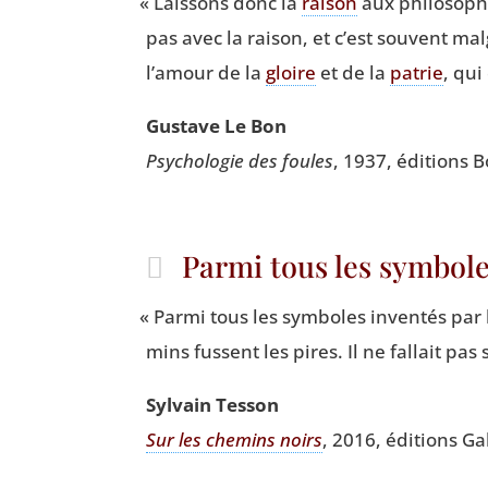
«
Lais­sons donc la
rai­son
aux phi­lo­sop
pas avec la rai­son, et c’est sou­vent mal
l’amour de la
gloire
et de la
patrie
, qui
Gus­tave Le Bon
Psy­cho­lo­gie des foules
, 1937, édi­tions
Parmi tous les symbole
«
Par­mi tous les sym­boles inven­tés par 
mins fussent les pires. Il ne fal­lait pas s
Syl­vain Tesson
Sur les che­mins noirs
, 2016, édi­tions Gal