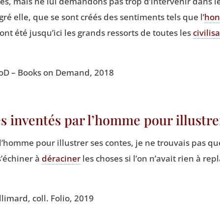
hes, mais ne lui deman­dons pas trop d’intervenir dans l
­gré elle, que se sont créés des sen­ti­ments tels que l’
hon
 ont été jusqu’ici les grands res­sorts de toutes les
civi­li­s
 BoD – Books on Demand, 2018
s inventés par l’homme pour illustr
l’homme pour illus­trer ses contes, je ne trou­vais pas q
’é­chi­ner à
déra­ci­ner
les choses si l’on n’a­vait rien à repl
­li­mard, coll. Folio, 2019