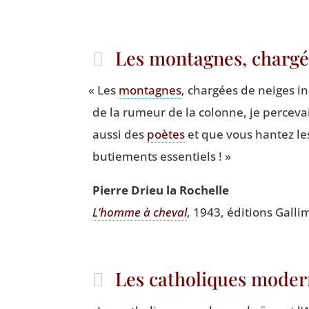
Les montagnes, chargé
«
Les
mon­tagnes
, char­gées de neiges i
de la rumeur de la colonne, je per­ce­v
aus­si des
poètes
et que vous han­tez 
bu­tie­ments essentiels ! »
Pierre Drieu la Rochelle
L’homme à che­val
, 1943, édi­tions Gal­li
Les catholiques modern