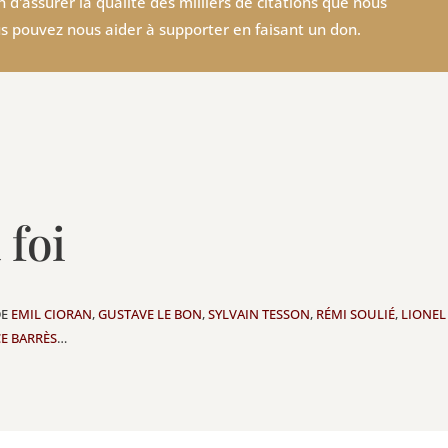
 d'assurer la qualité des milliers de citations que nous
s pouvez nous aider à supporter en faisant un don.
 foi
DE
EMIL CIORAN
,
GUSTAVE LE BON
,
SYLVAIN TESSON
,
RÉMI SOULIÉ
,
LIONE
E BARRÈS
…