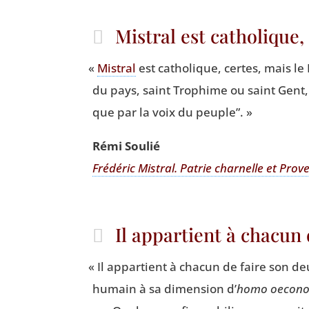
Mistral est catholique,
«
Mis­tral
est catho­lique, certes, mais l
du pays, saint Tro­phime ou saint Gent
que par la voix du peuple”. »
Rémi Sou­lié
Fré­dé­ric Mis­tral. Patrie char­nelle et Pro­
Il appartient à chacun
«
Il appar­tient à cha­cun de faire son de
humain à sa dimen­sion d’
homo oeco­no­