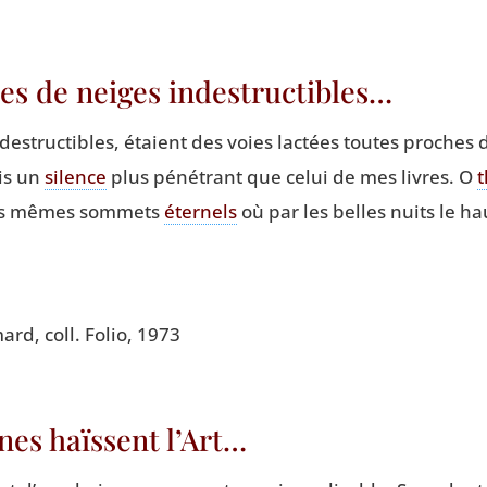
es de neiges indestructibles…
ndes­truc­tibles, étaient des voies lac­tées toutes proche
ais un
silence
plus péné­trant que celui de mes livres. O
t
les mêmes som­mets
éter­nels
où par les belles nuits le ha
­mard, coll. Folio, 1973
es haïssent l’Art…