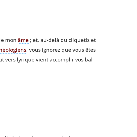
s de mon
âme
; et, au-delà du cli­que­tis et
héo­lo­giens
, vous igno­rez que vous êtes
ut vers lyrique vient accom­plir vos bal­