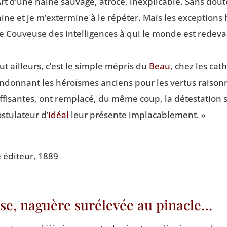
rt d’une haine sau­vage, atroce, inex­pli­cable. Sans dout
raine et je m’extermine à le répé­ter. Mais les excep­tions
e Cou­veuse des intel­li­gences à qui le monde est rede­va
tout ailleurs, c’est le simple mépris du
Beau
, chez les cath
n­don­nant les héroïsmes anciens pour les ver­tus rai­son
f­fi­santes, ont rem­pla­cé, du même coup, la détes­ta­tion
tu­la­teur d’
idéal
leur pré­sente implacablement. »
e édi­teur, 1889
ise, naguère surélevée au pinacle…