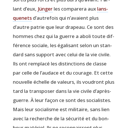
lant d’eux,
Jün­ger
les com­pa­re­ra aux
lans­
que­nets
d’autrefois qui n’avaient plus
d’autre patrie que leur dra­peau. Ce sont des
hommes chez qui la guerre a abo­li toute dif­
fé­rence sociale, les éga­li­sant selon un stan­
dard sans sup­port avec celui de la vie civile.
Ils ont rem­pla­cé les dis­tinc­tions de classe
par celle de l’audace et du cou­rage. Et cette
nou­velle échelle de valeurs, ils vou­dront plus
tard la trans­po­ser dans la vie civile d’après-
guerre. À leur façon ce sont des socia­listes.
Mais leur socia­lisme est mili­taire, sans lien
avec la recherche de la sécu­ri­té et du bon­
heur maté­riel. Ils ne recon­naissent plus