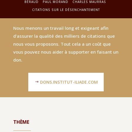
BÉRAUD
PAUL MORAND
CHARLES MAURRAS
CITATIONS SUR LE DÉSENCHANTEMENT
Nous menons un travail long et exigeant afin
d'assurer la qualité des milliers de citations que
nous vous proposons. Tout cela a un coût que
vous pouvez nous aider à supporter en faisant un
don.
DONS.INSTITUT-ILIADE.COM
THÈME