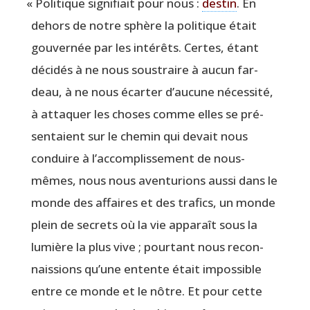
«
Poli­tique signi­fiait pour nous :
des­tin
. En
dehors de notre sphère la poli­tique était
gou­ver­née par les inté­rêts. Certes, étant
déci­dés à ne nous sous­traire à aucun far­
deau, à ne nous écar­ter d’au­cune néces­si­té,
à atta­quer les choses comme elles se pré­
sen­taient sur le che­min qui devait nous
conduire à l’ac­com­plis­se­ment de nous-
mêmes, nous nous aven­tu­rions aus­si dans le
monde des affaires et des tra­fics, un monde
plein de secrets où la vie appa­raît sous la
lumière la plus vive ; pour­tant nous recon­
nais­sions qu’une entente était impos­sible
entre ce monde et le nôtre. Et pour cette