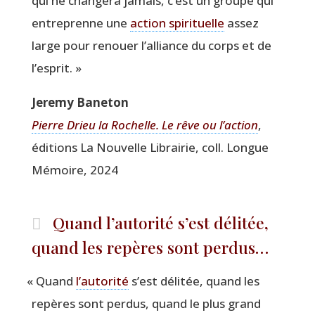
qui ne chan­ge­ra jamais, c’est un groupe qui
entre­prenne une
action spi­ri­tuelle
assez
large pour renouer l’alliance du corps et de
l’esprit. »
Jere­my Baneton
Pierre Drieu la Rochelle.
Le rêve ou l’action
,
édi­tions La Nou­velle Librai­rie, coll. Longue
Mémoire, 2024
Quand l’autorité s’est délitée,
quand les repères sont perdus…
«
Quand
l’autorité
s’est déli­tée, quand les
repères sont per­dus, quand le plus grand