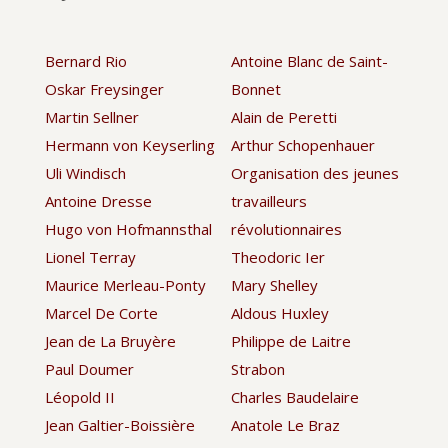
Bernard Rio
Antoine Blanc de Saint-
Oskar Freysinger
Bonnet
Martin Sellner
Alain de Peretti
Hermann von Keyserling
Arthur Schopenhauer
Uli Windisch
Organisation des jeunes
Antoine Dresse
travailleurs
Hugo von Hofmannsthal
révolutionnaires
Lionel Terray
Theodoric Ier
Maurice Merleau-Ponty
Mary Shelley
Marcel De Corte
Aldous Huxley
Jean de La Bruyère
Philippe de Laitre
Paul Doumer
Strabon
Léopold II
Charles Baudelaire
Jean Galtier-Boissière
Anatole Le Braz