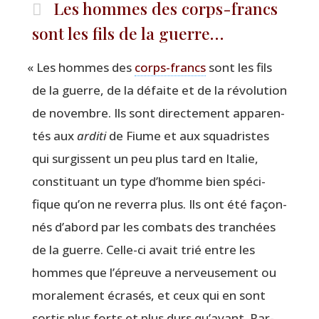
Les hommes des corps-francs
sont les fils de la guerre…
«
Les hommes des
corps-francs
sont les fils
de la guerre, de la défaite et de la révo­lu­tion
de novembre. Ils sont direc­te­ment appa­ren­
tés aux
ardi­ti
de Fiume et aux squa­dristes
qui sur­gissent un peu plus tard en Ita­lie,
consti­tuant un type d’homme bien spé­ci­
fique qu’on ne rever­ra plus. Ils ont été façon­
nés d’abord par les com­bats des tran­chées
de la guerre. Celle-ci avait trié entre les
hommes que l’épreuve a ner­veu­se­ment ou
mora­le­ment écra­sés, et ceux qui en sont
sor­tis plus forts et plus durs qu’avant. Par­