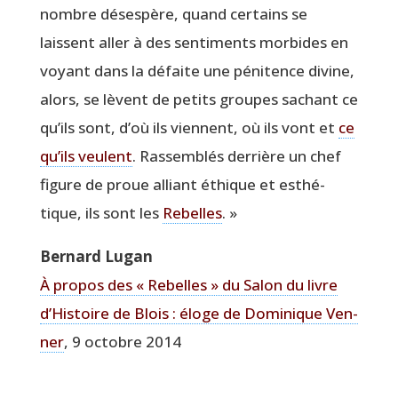
nombre déses­père, quand cer­tains se
laissent aller à des sen­ti­ments mor­bides en
voyant dans la défaite une péni­tence divine,
alors, se lèvent de petits groupes sachant ce
qu’ils sont, d’où ils viennent, où ils vont et
ce
qu’ils veulent
. Ras­sem­blés der­rière un chef
figure de proue alliant éthique et esthé­
tique, ils sont les
Rebelles
. »
Ber­nard Lugan
À pro­pos des « Rebelles » du Salon du livre
d’Histoire de Blois : éloge de Domi­nique Ven­
ner
, 9 octobre 2014