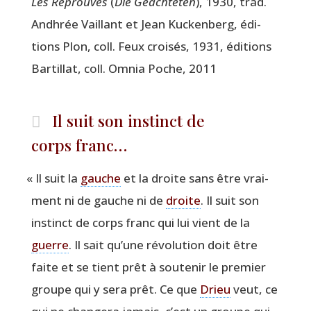
Les Réprou­vés
(
Die Geäch­te­ten
), 1930, trad.
Andh­rée Vaillant et Jean Kucken­berg, édi­
tions Plon, coll. Feux croi­sés, 1931, édi­tions
Bar­tillat, coll. Omnia Poche, 2011
Il suit son instinct de
corps franc…
«
Il suit la
gauche
et la droite sans être vrai­
ment ni de gauche ni de
droite
. Il suit son
ins­tinct de corps franc qui lui vient de la
guerre
. Il sait qu’une révo­lu­tion doit être
faite et se tient prêt à sou­te­nir le pre­mier
groupe qui y sera prêt. Ce que
Drieu
veut, ce