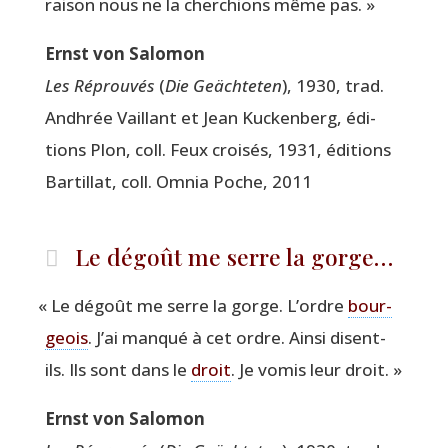
rai­son nous ne la cher­chions même pas. »
Ernst von Salomon
Les Réprou­vés
(
Die Geäch­te­ten
), 1930, trad.
Andh­rée Vaillant et Jean Kucken­berg, édi­
tions Plon, coll. Feux croi­sés, 1931, édi­tions
Bar­tillat, coll. Omnia Poche, 2011
Le dégoût me serre la gorge…
«
Le dégoût me serre la gorge. L’ordre
bour­
geois
. J’ai man­qué à cet ordre. Ain­si disent-
ils. Ils sont dans le
droit
. Je vomis leur droit. »
Ernst von Salomon