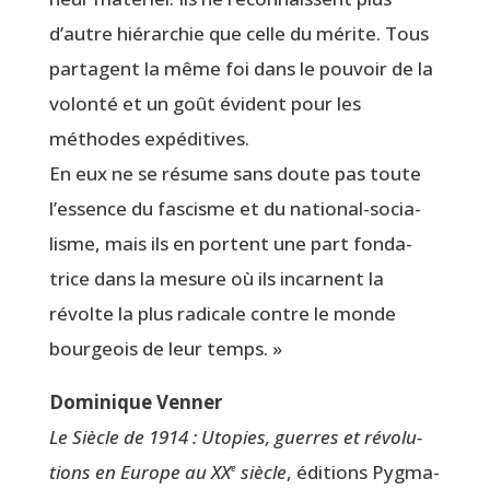
d’autre hié­rar­chie que celle du mérite. Tous
par­tagent la même foi dans le pou­voir de la
volon­té et un goût évident pour les
méthodes expéditives.
En eux ne se résume sans doute pas toute
l’essence du fas­cisme et du natio­nal-socia­
lisme, mais ils en portent une part fon­da­
trice dans la mesure où ils incarnent la
révolte la plus radi­cale contre le monde
bour­geois de leur temps. »
Domi­nique Venner
Le Siècle de 1914 : Uto­pies, guerres et révo­lu­
tions en Europe au XX
siècle
, édi­tions Pyg­ma­
e