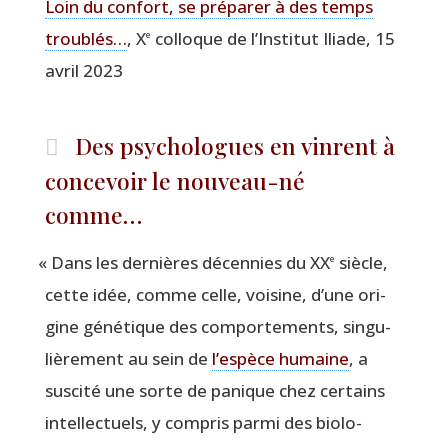
Loin du confort, se pré­pa­rer à des temps
trou­blés…
, X
col­loque de l’Ins­ti­tut Iliade, 15
e
avril 2023
Des psychologues en vinrent à
concevoir le nouveau-né
comme…
«
Dans les der­nières décen­nies du XX
siècle,
e
cette idée, comme celle, voi­sine, d’une ori­
gine géné­tique des com­por­te­ments, sin­gu­
liè­re­ment au sein de
l’espèce humaine
, a
sus­ci­té une sorte de panique chez cer­tains
intel­lec­tuels, y com­pris par­mi des bio­lo­