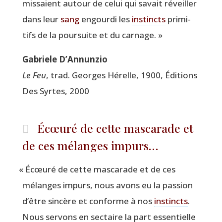
mis­saient autour de celui qui savait réveiller
dans leur
sang
engour­di les
ins­tincts
pri­mi­
tifs de la pour­suite et du carnage. »
Gabriele D’Annunzio
Le Feu
, trad. Georges Hérelle, 1900, Édi­tions
Des Syrtes, 2000
Écœuré de cette mascarade et
de ces mélanges impurs…
«
Écœu­ré de cette mas­ca­rade et de ces
mélanges impurs, nous avons eu la pas­sion
d’être sin­cère et conforme à nos
ins­tincts
.
Nous ser­vons en sec­taire la part essen­tielle