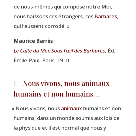
de nous-mêmes qui com­pose notre Moi,
nous haïs­sons ces étran­gers, ces
Bar­bares
,
qui l’eussent corrodé. »
Mau­rice Barrès
Le Culte du Moi. Sous l’œil des Bar­bares
, Éd.
Émile-Paul, Paris, 1910
Nous vivons, nous animaux
humains et non humains…
«
Nous vivons, nous
ani­maux
humains et non
humains, dans un monde sou­mis aux lois de
la phy­sique et il est nor­mal que nous y