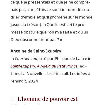
ce que je pres­sen­tais et que je ne com­pre­
nais pas, car j’étais ce sour­cier dont le cou­
drier tremble et qu’il pro­mène sur le monde
jusqu’au tré­sor (…) Quelle est cette pro­
messe obs­cure que l’on m’a faite et qu’un
Dieu obs­cur ne tient pas ? »
Antoine de Saint-Exupéry
in
Cour­rier sud
, cité par Phi­lippe de Laitre in
Saint-Exu­pé­ry. Au-delà du Petit Prince
, édi­
tions La Nou­velle Librai­rie, coll. Les idées à
l’endroit, 2024
L’homme de pouvoir est