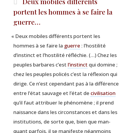
Deux mobiles différents
portent les hommes à se faire la
guerre…
«
Deux mobiles dif­fé­rents portent les
hommes à se faire la
guerre
: l’hostilité
d’instinct et l’hostilité réflé­chie. (…) Chez les
peuples bar­bares c’est
l’instinct
qui domine ;
chez les peuples poli­cés c’est la réflexion qui
dirige. Ce n’est cepen­dant pas à la dif­fé­rence
entre l’état sau­vage et l’état de
civi­li­sa­tion
qu’il faut attri­buer le phé­no­mène ; il prend
nais­sance dans les cir­cons­tances et dans les
ins­ti­tu­tions, de sorte que, bien que man­
quant par­fois, il se mani­feste néan­moins