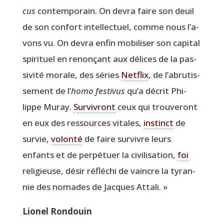
cus
contem­po­rain. On devra faire son deuil
de son confort intel­lec­tuel, comme nous l’a­
vons vu. On devra enfin mobi­li­ser son capi­tal
spi­ri­tuel en renon­çant aux délices de la pas­
si­vi­té morale, des séries
Net­flix
, de l’a­bru­tis­
se­ment de l’
homo fes­ti­vus
qu’a décrit Phi­
lippe Muray.
Sur­vi­vront
ceux qui trou­ve­ront
en eux des res­sources vitales,
ins­tinct
de
sur­vie,
volon­té
de faire sur­vivre leurs
enfants et de per­pé­tuer la civi­li­sa­tion,
foi
reli­gieuse, désir réflé­chi de vaincre la tyran­
nie des nomades de Jacques Attali. »
Lio­nel Rondouin