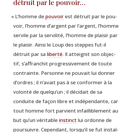
détruit par le pouvoir…
«
L’homme de
pou­voir
est détruit par le pou­
voir, l’homme d’argent par l’argent, l’homme
ser­vile par la ser­vi­li­té, l’homme de plai­sir par
le plai­sir. Ain­si le Loup des steppes fut-il
détruit par sa
liber­té
. Il attei­gnit son objec­
tif, s’af­fran­chit pro­gres­si­ve­ment de toute
contrainte. Per­sonne ne pou­vait lui don­ner
d’ordres ; il n’a­vait pas à se confor­mer à la
volon­té de quel­qu’un ; il déci­dait de sa
conduite de façon libre et indé­pen­dante, car
tout homme fort par­vient infailli­ble­ment au
but qu’un véri­table
ins­tinct
lui ordonne de
pour­suivre. Cepen­dant, lors­qu’il se fut ins­tal­