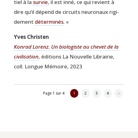
tiel à la
sur­vie
, il est inné, ce qui revient à
dire qu’il dépend de cir­cuits neu­ro­naux rigi­
de­ment
déter­mi­nés
. »
Yves Chris­ten
Kon­rad Lorenz. Un bio­lo­giste au che­vet de la
civi­li­sa­tion
, édi­tions La Nou­velle Librai­rie,
coll. Longue Mémoire, 2023
Page 1 sur 4
1
2
3
4
»