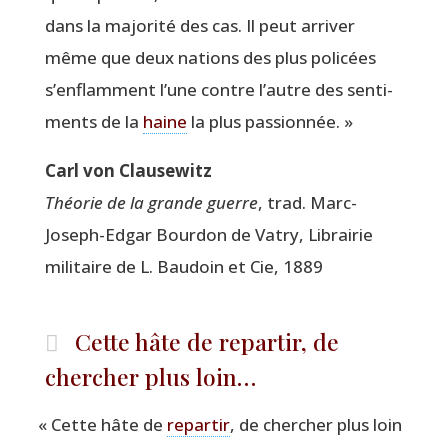
dans la majo­ri­té des cas. Il peut arri­ver
même que deux nations des plus poli­cées
s’enflamment l’une contre l’autre des sen­ti­
ments de la
haine
la plus passionnée. »
Carl von Clausewitz
Théo­rie de la grande guerre
, trad. Marc-
Joseph-Edgar Bour­don de Vatry, Librai­rie
mili­taire de L. Bau­doin et Cie, 1889
Cette hâte de repartir, de
chercher plus loin…
«
Cette hâte de
repar­tir
, de cher­cher plus loin