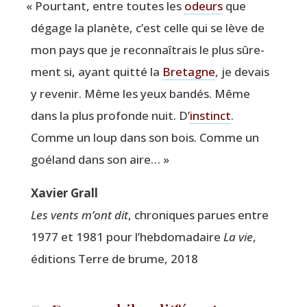
«
Pour­tant, entre toutes les
odeurs
que
dégage la pla­nète, c’est celle qui se lève de
mon pays que je recon­naî­trais le plus sûre­
ment si, ayant quit­té la
Bre­tagne
, je devais
y reve­nir. Même les yeux ban­dés. Même
dans la plus pro­fonde nuit. D’
ins­tinct
.
Comme un loup dans son bois. Comme un
goé­land dans son aire… »
Xavier Grall
Les vents m’ont dit
, chro­niques parues entre
1977 et 1981 pour l’hebdomadaire
La vie
,
édi­tions Terre de brume, 2018