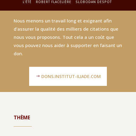
L'ÉTÉ
ROBERT FLACELIÈRE
SLOBODAN DESPOT
Nous menons un travail long et exigeant afin
d'assurer la qualité des milliers de citations que
nous vous proposons. Tout cela a un coût que
vous pouvez nous aider à supporter en faisant un
don.
DONS.INSTITUT-ILIADE.COM
THÈME