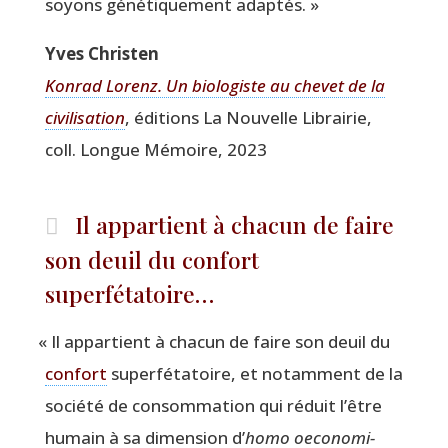
soyons géné­ti­que­ment adaptés. »
Yves Chris­ten
Kon­rad Lorenz. Un bio­lo­giste au che­vet de la
civi­li­sa­tion
, édi­tions La Nou­velle Librai­rie,
coll. Longue Mémoire, 2023
Il appartient à chacun de faire
son deuil du confort
superfétatoire…
«
Il appar­tient à cha­cun de faire son deuil du
confort
super­fé­ta­toire, et notam­ment de la
socié­té de consom­ma­tion qui réduit l’être
humain à sa dimen­sion d’
homo oeco­no­mi­