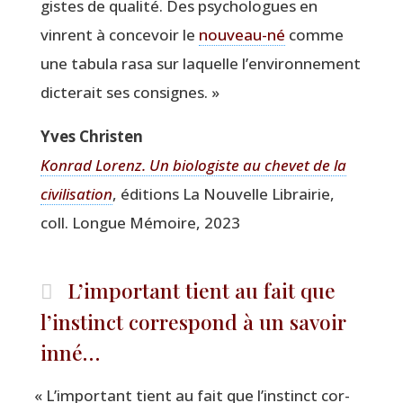
gistes de qua­li­té. Des psy­cho­logues en
vinrent à conce­voir le
nou­veau-né
comme
une tabu­la rasa sur laquelle l’environnement
dic­te­rait ses consignes. »
Yves Chris­ten
Kon­rad Lorenz. Un bio­lo­giste au che­vet de la
civi­li­sa­tion
, édi­tions La Nou­velle Librai­rie,
coll. Longue Mémoire, 2023
L’important tient au fait que
l’instinct correspond à un savoir
inné…
«
L’important tient au fait que l’instinct cor­