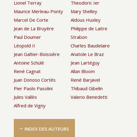
Lionel Terray
Theodoric Ier
Maurice Merleau-Ponty
Mary Shelley
Marcel De Corte
Aldous Huxley
Jean de La Bruyère
Philippe de Laitre
Paul Doumer
Strabon
Léopold II
Charles Baudelaire
Jean Galtier-Boissière
Anatole Le Braz
Antoine Schülé
Jean Lartéguy
René Cagnat
Allan Bloom
Juan Donoso Cortés
René Barjavel
Pier Paolo Pasolini
Thibaud Gibelin
Jules Vallès
Valerio Benedetti
Alfred de Vigny
INDEX DES AUTEURS