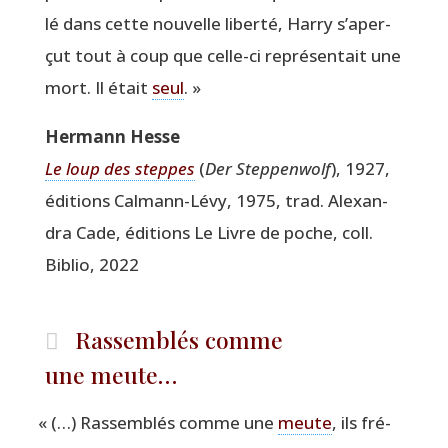
lé dans cette nou­velle liber­té, Har­ry s’a­per­
çut tout à coup que celle-ci repré­sen­tait une
mort. Il était
seul
. »
Her­mann Hesse
Le loup des steppes
(
Der Step­pen­wolf
), 1927,
édi­tions Cal­mann-Lévy, 1975, trad. Alexan­
dra Cade, édi­tions Le Livre de poche, coll.
Biblio, 2022
Rassemblés comme
une meute…
«
(…) Ras­sem­blés comme une
meute
, ils fré­