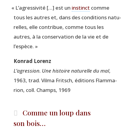
«
L’agressivité […] est un
ins­tinct
comme
tous les autres et, dans des condi­tions natu­
relles, elle contri­bue, comme tous les
autres, à la conser­va­tion de la vie et de
l’espèce. »
Kon­rad Lorenz
L’a­gres­sion. Une his­toire natu­relle du mal
,
1963, trad. Vil­ma Fritsch, édi­tions Flam­ma­
rion, coll. Champs, 1969
Comme un loup dans
son bois…