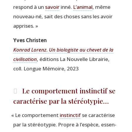
res­pond à un
savoir
inné.
L’animal
, même
nou­veau-né, sait des choses sans les avoir
apprises. »
Yves Chris­ten
Kon­rad Lorenz. Un bio­lo­giste au che­vet de la
civi­li­sa­tion
, édi­tions La Nou­velle Librai­rie,
coll. Longue Mémoire, 2023
Le comportement instinctif se
caractérise par la stéréotypie…
«
Le com­por­te­ment
ins­tinc­tif
se carac­té­rise
par la sté­réo­ty­pie. Propre à l’espèce, essen­