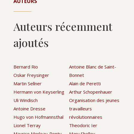
AUTEURS
Auteurs récemment
ajoutés
Bernard Rio
Antoine Blanc de Saint-
Oskar Freysinger
Bonnet
Martin Sellner
Alain de Peretti
Hermann von Keyserling
Arthur Schopenhauer
Uli Windisch
Organisation des jeunes
Antoine Dresse
travailleurs
Hugo von Hofmannsthal
révolutionnaires
Lionel Terray
Theodoric Ier
Maurice Merleau-Ponty
Mary Shelley