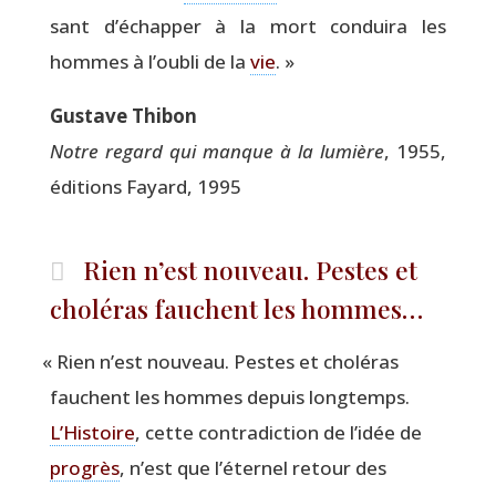
sant d’échapper à la mort condui­ra les
hommes à l’oubli de la
vie
. »
Gus­tave Thibon
Notre regard qui manque à la lumière
, 1955,
édi­tions Fayard, 1995
Rien n’est nouveau. Pestes et
choléras fauchent les hommes…
«
Rien n’est nou­veau. Pestes et cho­lé­ras
fauchent les hommes depuis long­temps.
L’Histoire
, cette contra­dic­tion de l’idée de
pro­grès
, n’est que l’éternel retour des