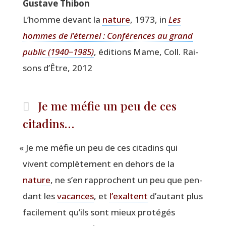
Gus­tave Thibon
L’homme devant la
nature
, 1973, in
Les
hommes de l’é­ter­nel : Confé­rences au grand
public (1940−1985)
, édi­tions Mame, Coll. Rai­
sons d’Être, 2012
Je me méfie un peu de ces
citadins…
«
Je me méfie un peu de ces cita­dins qui
vivent com­plè­te­ment en dehors de la
nature
, ne s’en rap­prochent un peu que pen­
dant les
vacances
, et
l’exaltent
d’au­tant plus
faci­le­ment qu’ils sont mieux pro­té­gés