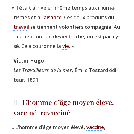
«
Il était arri­vé en même temps aux rhu­ma­
tismes et à l’
aisance
. Ces deux pro­duits du
tra­vail
se tiennent volon­tiers com­pa­gnie. Au
moment où l’on devient riche, on est para­ly­
sé. Cela cou­ronne la
vie
. »
Vic­tor Hugo
Les Tra­vailleurs de la mer
, Émile Tes­tard édi­
teur, 1891
L’homme d’âge moyen élevé,
vacciné, revacciné…
«
L’homme d’âge moyen éle­vé,
vac­ci­né
,