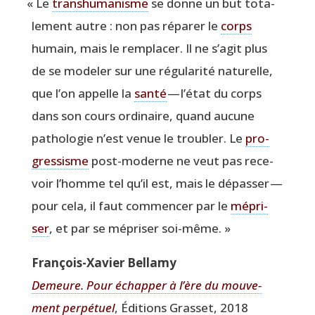
«
Le
trans­hu­ma­nisme
se donne un but tota­
le­ment autre : non pas répa­rer le
corps
humain, mais le rem­pla­cer. Il ne s’a­git plus
de se mode­ler sur une régu­la­ri­té natu­relle,
que l’on appelle la
san­té
— l’é­tat du corps
dans son cours ordi­naire, quand aucune
patho­lo­gie n’est venue le trou­bler. Le
pro­
gres­sisme
post-moderne ne veut pas rece­
voir l’homme tel qu’il est, mais le dépas­ser —
pour cela, il faut com­men­cer par le
mépri­
ser
, et par se mépri­ser soi-même. »
Fran­çois-Xavier Bellamy
Demeure. Pour échap­per à l’ère du mou­ve­
ment per­pé­tuel
, Édi­tions Gras­set, 2018