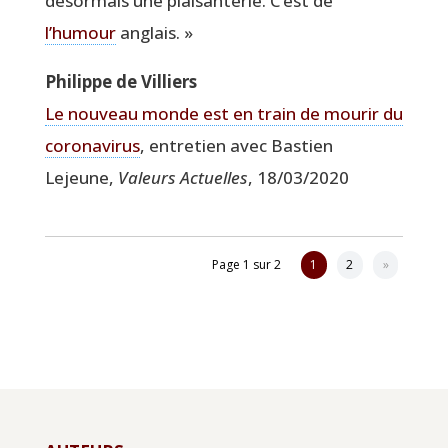
désor­mais une plai­san­te­rie. C’est de
l’humour
anglais. »
Phi­lippe de Villiers
Le nou­veau monde est en train de mou­rir du
coro­na­vi­rus
, entre­tien avec Bas­tien
Lejeune,
Valeurs Actuelles
, 18/03/2020
Page 1 sur 2
1
2
»