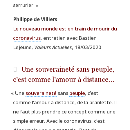
serrurier. »
Phi­lippe de Villiers
Le nou­veau monde est en train de mou­rir du
coro­na­vi­rus
, entre­tien avec Bas­tien
Lejeune,
Valeurs Actuelles
, 18/03/2020
Une souveraineté sans peuple,
c’est comme l’amour à distance…
«
Une
sou­ve­rai­ne­té
sans
peuple
, c’est
comme l’amour à dis­tance, de la bran­lette. Il
ne faut plus prendre ce concept comme une
simple erreur. Avec le coro­na­vi­rus, c’est