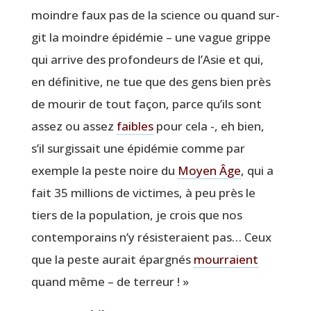
moindre faux pas de la science ou quand sur­
git la moindre épi­dé­mie – une vague grippe
qui arrive des pro­fon­deurs de l’A­sie et qui,
en défi­ni­tive, ne tue que des gens bien près
de mou­rir de tout façon, parce qu’ils sont
assez ou assez
faibles
pour cela -, eh bien,
s’il sur­gis­sait une épi­dé­mie comme par
exemple la peste noire du
Moyen Âge
, qui a
fait 35 mil­lions de vic­times, à peu près le
tiers de la popu­la­tion, je crois que nos
contem­po­rains n’y résis­te­raient pas… Ceux
que la peste aurait épar­gnés
mour­raient
quand même – de terreur ! »