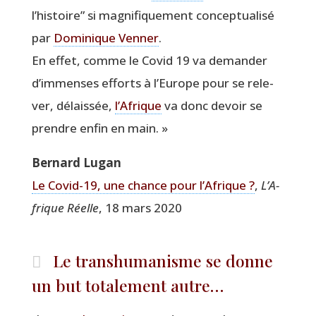
l’histoire” si magni­fi­que­ment concep­tua­li­sé
par
Domi­nique Ven­ner
.
En effet, comme le Covid 19 va deman­der
d’immenses efforts à l’Europe pour se rele­
ver, délais­sée,
l’Afrique
va donc devoir se
prendre enfin en main. »
Ber­nard Lugan
Le Covid-19, une chance pour l’Afrique ?
,
L’A­
frique Réelle
, 18 mars 2020
Le transhumanisme se donne
un but totalement autre…