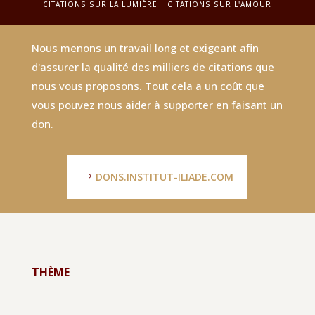
CITATIONS SUR LA LUMIÈRE
CITATIONS SUR L'AMOUR
Nous menons un travail long et exigeant afin
d'assurer la qualité des milliers de citations que
nous vous proposons. Tout cela a un coût que
vous pouvez nous aider à supporter en faisant un
don.
DONS.INSTITUT-ILIADE.COM
THÈME