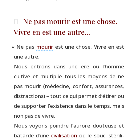
Ne pas mourir est une chose.
Vivre en est une autre…
«
Ne pas
mou­rir
est une chose. Vivre en est
une autre.
Nous entrons dans une ère où l’homme
cultive et mul­ti­plie tous les moyens de ne
pas mou­rir (méde­cine, confort, assu­rances,
dis­trac­tions) – tout ce qui per­met d’étirer ou
de sup­por­ter l’existence dans le temps, mais
non pas de vivre.
Nous voyons poindre l’aurore dou­teuse et
bâtarde d’une
civi­li­sa­tion
où le sou­ci sté­ri­li­