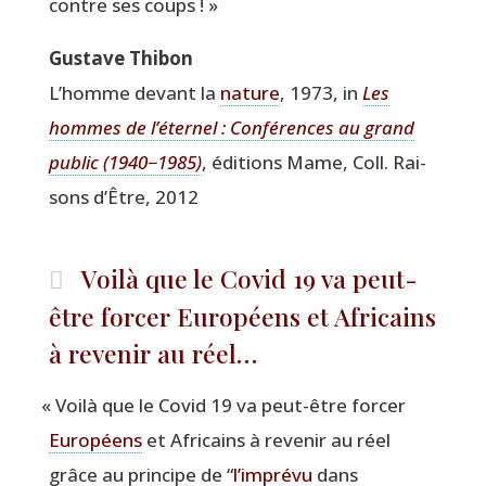
contre ses coups ! »
Gus­tave Thibon
L’homme devant la
nature
, 1973, in
Les
hommes de l’é­ter­nel : Confé­rences au grand
public (1940−1985)
, édi­tions Mame, Coll. Rai­
sons d’Être, 2012
Voilà que le Covid 19 va peut-
être forcer Européens et Africains
à revenir au réel…
«
Voi­là que le Covid 19 va peut-être for­cer
Euro­péens
et Afri­cains à reve­nir au réel
grâce au prin­cipe de
“
l’imprévu
dans