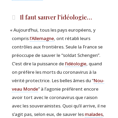
Il faut sauver l’idéologie…
«
Aujourd’hui, tous les pays euro­péens, y
com­pris
l’Allemagne
, ont réta­bli leurs
contrôles aux fron­tières. Seule la France se
pré­oc­cupe de sau­ver le
“
sol­dat Schen­gen”.
C’est dire la puis­sance de
l’idéologie
, quand
on pré­fère les morts du coro­na­vi­rus à la
véri­té pro­tec­trice. Les belles âmes du
“
Nou­
veau Monde
” à l’agonie pré­fèrent encore
avoir tort avec le coro­na­vi­rus que rai­son
avec les sou­ve­rai­nistes. Quoi qu’il arrive, il ne
s’agit pas, selon eux, de sau­ver les
malades
,