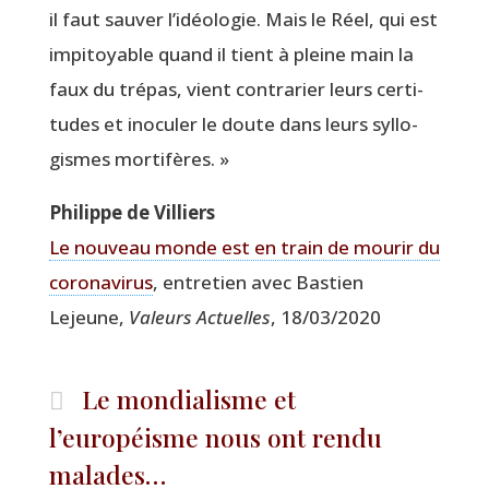
il faut sau­ver l’idéologie. Mais le Réel, qui est
impi­toyable quand il tient à pleine main la
faux du tré­pas, vient contra­rier leurs cer­ti­
tudes et ino­cu­ler le doute dans leurs syl­lo­
gismes mortifères. »
Phi­lippe de Villiers
Le nou­veau monde est en train de mou­rir du
coro­na­vi­rus
, entre­tien avec Bas­tien
Lejeune,
Valeurs Actuelles
, 18/03/2020
Le mondialisme et
l’européisme nous ont rendu
malades…