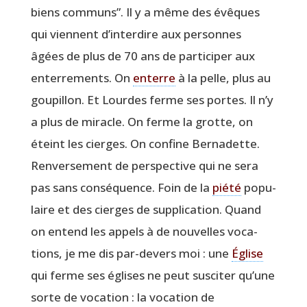
biens com­muns”. Il y a même des évêques
qui viennent d’interdire aux per­sonnes
âgées de plus de 70 ans de par­ti­ci­per aux
enter­re­ments. On
enterre
à la pelle, plus au
gou­pillon. Et Lourdes ferme ses portes. Il n’y
a plus de miracle. On ferme la grotte, on
éteint les cierges. On confine Ber­na­dette.
Ren­ver­se­ment de pers­pec­tive qui ne sera
pas sans consé­quence. Foin de la
pié­té
popu­
laire et des cierges de sup­pli­ca­tion. Quand
on entend les appels à de nou­velles voca­
tions, je me dis par-devers moi : une
Église
qui ferme ses églises ne peut sus­ci­ter qu’une
sorte de voca­tion : la voca­tion de