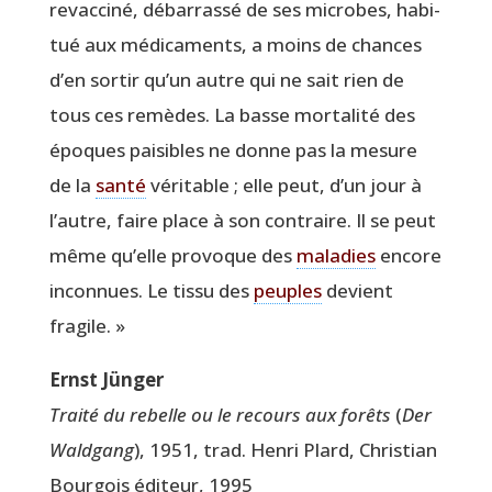
revac­ci­né, débar­ras­sé de ses microbes, habi­
tué aux médi­ca­ments, a moins de chances
d’en sor­tir qu’un autre qui ne sait rien de
tous ces remèdes. La basse mor­ta­li­té des
époques pai­sibles ne donne pas la mesure
de la
san­té
véri­table ; elle peut, d’un jour à
l’autre, faire place à son contraire. Il se peut
même qu’elle pro­voque des
mala­dies
encore
incon­nues. Le tis­su des
peuples
devient
fragile. »
Ernst Jün­ger
Trai­té du rebelle ou le recours aux forêts
(
Der
Wald­gang
), 1951, trad. Hen­ri Plard, Chris­tian
Bour­gois édi­teur, 1995