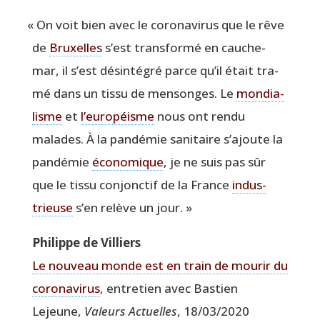
«
On voit bien avec le coro­na­vi­rus que le rêve
de
Bruxelles
s’est trans­for­mé en cau­che­
mar, il s’est dés­in­té­gré parce qu’il était tra­
mé dans un tis­su de men­songes. Le
mon­dia­
lisme
et
l’européisme
nous ont ren­du
malades. À la pan­dé­mie sani­taire s’ajoute la
pan­dé­mie
éco­no­mique
, je ne suis pas sûr
que le tis­su conjonc­tif de la France
indus­
trieuse
s’en relève un jour. »
Phi­lippe de Villiers
Le nou­veau monde est en train de mou­rir du
coro­na­vi­rus
, entre­tien avec Bas­tien
Lejeune,
Valeurs Actuelles
, 18/03/2020