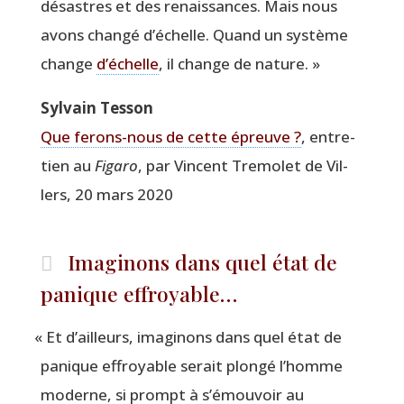
désastres et des renais­sances. Mais nous
avons chan­gé d’échelle. Quand un sys­tème
change
d’échelle
, il change de nature. »
Syl­vain Tesson
Que ferons-nous de cette épreuve ?
, entre­
tien au
Figa­ro
, par Vincent Tre­mo­let de Vil­
lers, 20 mars 2020
Imaginons dans quel état de
panique effroyable…
«
Et d’ailleurs, ima­gi­nons dans quel état de
panique effroyable serait plon­gé l’homme
moderne, si prompt à s’é­mou­voir au