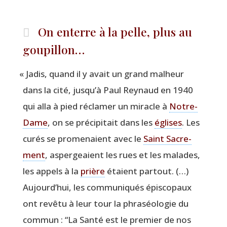
On enterre à la pelle, plus au
goupillon…
«
Jadis, quand il y avait un grand mal­heur
dans la cité, jusqu’à Paul Rey­naud en 1940
qui alla à pied récla­mer un miracle à
Notre-
Dame
, on se pré­ci­pi­tait dans les
églises
. Les
curés se pro­me­naient avec le
Saint Sacre­
ment
, asper­geaient les rues et les malades,
les appels à la
prière
étaient par­tout. (…)
Aujourd’hui, les com­mu­ni­qués épis­co­paux
ont revê­tu à leur tour la phra­séo­lo­gie du
com­mun :
“
La San­té est le pre­mier de nos