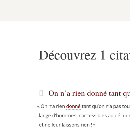
Découvrez 1 cita
On n’a rien donné tant q
«
On n’a rien
don­né
tant qu’on n’a pas to
lange d’hommes inac­ces­sibles au décou­
et ne leur lais­sons rien ! »