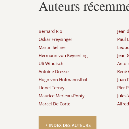
Auteurs récemme
Bernard Rio
Jean 
Oskar Freysinger
Paul
Martin Sellner
Léopol
Hermann von Keyserling
Jean G
Uli Windisch
Antoi
Antoine Dresse
René 
Hugo von Hofmannsthal
Juan 
Lionel Terray
Pier P
Maurice Merleau-Ponty
Jules 
Marcel De Corte
Alfre
INDEX DES AUTEURS