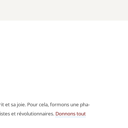
t et sa joie. Pour cela, for­mons une pha­
listes et révo­lu­tion­naires.
Don­nons tout