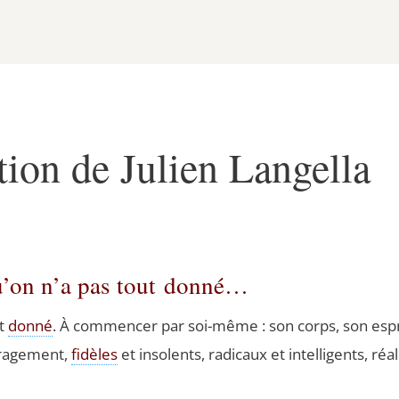
tion de Julien Langella
u’on n’a pas tout donné…
ut
don­né
. À com­men­cer par soi-même : son corps, son espri
ra­ge­ment,
fidèles
et inso­lents, radi­caux et intel­li­gents, réa­