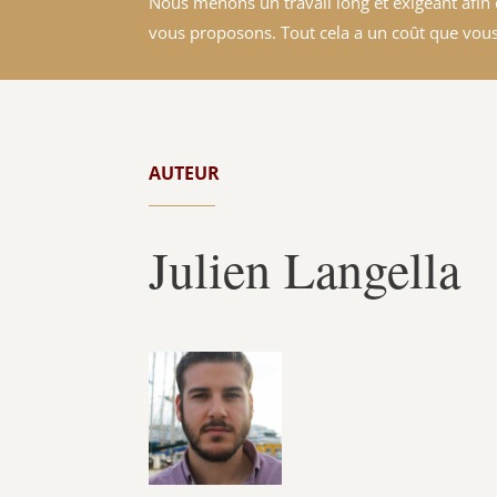
Nous menons un travail long et exigeant afin d
vous proposons. Tout cela a un coût que vous
AUTEUR
Julien Langella