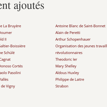
nt ajoutés
de La Bruyère
Antoine Blanc de Saint-Bonnet
 Doumer
Alain de Peretti
d II
Arthur Schopenhauer
altier-Boissière
Organisation des jeunes travail
ne Schülé
révolutionnaires
Cagnat
Theodoric Ier
Donoso Cortés
Mary Shelley
aolo Pasolini
Aldous Huxley
Vallès
Philippe de Laitre
d de Vigny
Strabon