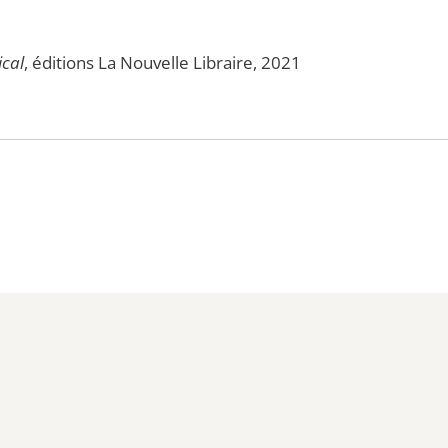
­cal
, édi­tions La Nou­velle Libraire, 2021