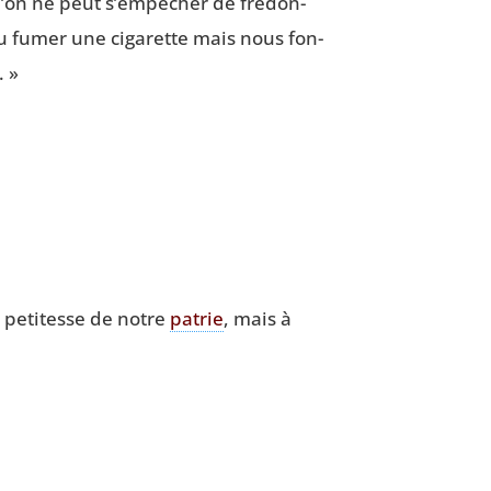
u’on ne peut s’empêcher de fre­don­
­lu fumer une ciga­rette mais nous fon­
. »
a peti­tesse de notre
patrie
, mais à