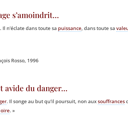
rage s’amoindrit…
. Il n’é­clate dans toute sa
puis­sance
, dans toute sa
vale
n­çois Ros­so, 1996
st avide du danger…
ger
. Il songe au but qu’il pour­suit, non aux
souf­frances
q
loire
. »