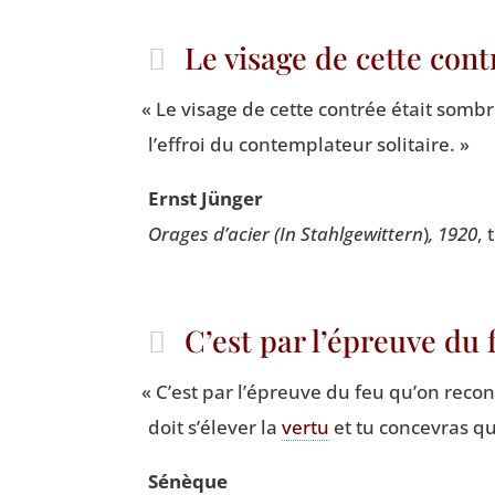
Le visage de cette con
«
Le visage de cette contrée était sombre 
l’effroi du contem­pla­teur solitaire. »
Ernst Jün­ger
Orages d’acier
(In Stahl­ge­wit­tern
)
, 1920
, 
C’est par l’épreuve du 
«
C’est par l’é­preuve du feu qu’on recon­n
doit s’é­le­ver la
ver­tu
et tu conce­vras q
Sénèque