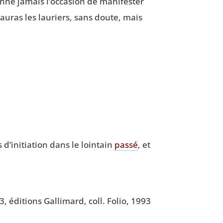
nne jamais l’occasion de mani­fes­ter
auras les lau­riers, sans doute, mais
s d’initiation dans le loin­tain
pas­sé
, et
 édi­tions Gal­li­mard, coll. Folio, 1993