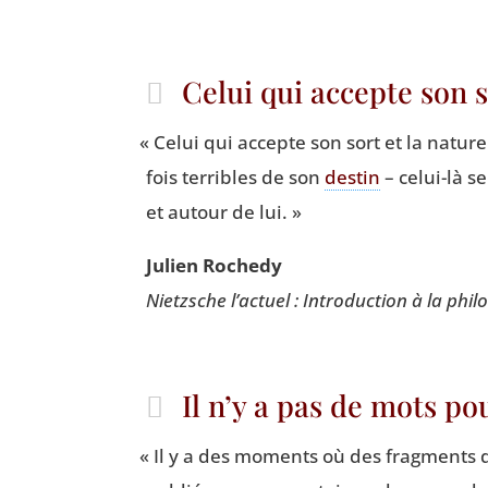
Celui qui accepte son 
«
Celui qui accepte son sort et la nature g
fois ter­ribles de son
des­tin
– celui-là s
et autour de lui. »
Julien Roche­dy
Nietzsche l’actuel : Intro­duc­tion à la phi­
Il n’y a pas de mots 
«
Il y a des moments où des frag­ments de 