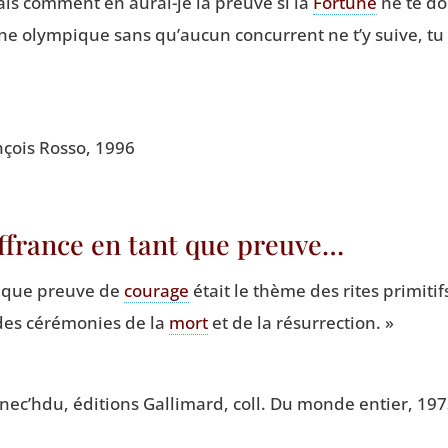
s com­ment en aurai-je la preuve si la
For­tune
ne te do
ène olym­pique sans qu’aucun concur­rent ne t’y suive, tu 
n­çois Ros­so, 1996
uffrance en tant que preuve…
 que preuve de
cou­rage
était le thème des rites pri­mi­tif
es céré­mo­nies de la
mort
et de la résurrection. »
nec’h­du, édi­tions Gal­li­mard, coll. Du monde entier, 1973,