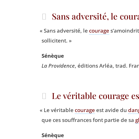
Sans adversité, le cou
«
Sans adver­si­té, le
cou­rage
s’a­moin­drit
sollicitent. »
Sénèque
La Pro­vi­dence
, édi­tions Arléa, trad. Fra
Le véritable courage e
«
Le véri­table
cou­rage
est avide du
dan­
que ces souf­frances font par­tie de sa
g
Sénèque