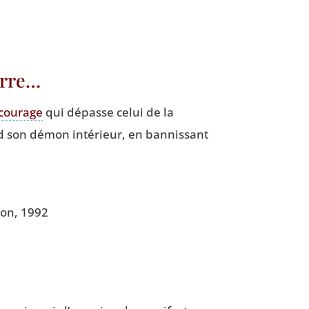
uerre…
cou­rage
qui dépasse celui de la
ord son démon inté­rieur, en ban­nis­sant
llon, 1992