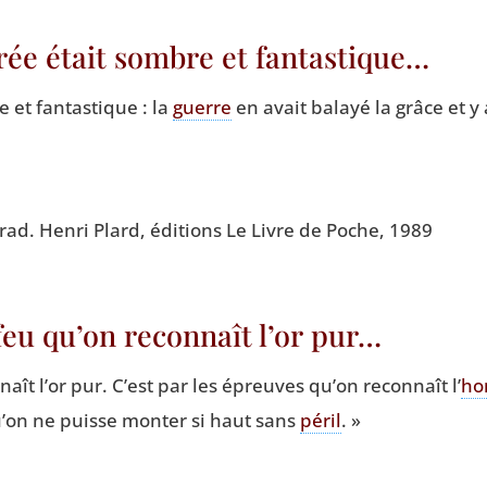
trée était sombre et fantastique…
et fan­tas­tique : la
guerre
en avait balayé la grâce et y 
trad. Hen­ri Plard, édi­tions Le Livre de Poche, 1989
feu qu’on reconnaît l’or pur…
aît l’or pur. C’est par les épreuves qu’on recon­naît l’
ho
u’on ne puisse mon­ter si haut sans
péril
. »