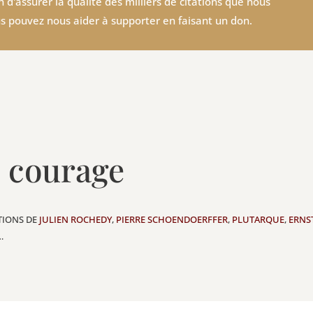
 d'assurer la qualité des milliers de citations que nous
s pouvez nous aider à supporter en faisant un don.
e courage
ATIONS DE
JULIEN ROCHEDY
,
PIERRE SCHOENDOERFFER
,
PLUTARQUE
,
ERNS
…