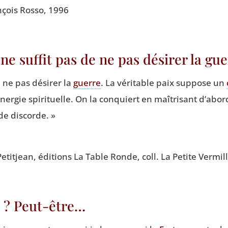
n­çois Ros­so, 1996
l ne suffit pas de ne pas désirer la g
de ne pas dési­rer la
guerre
. La véri­table paix sup­pose un
 éner­gie spi­ri­tuelle. On la conquiert en maî­tri­sant d’ab
de discorde. »
tit­jean, édi­tions La Table Ronde, coll. La Petite Ver­mi
 ? Peut-être…