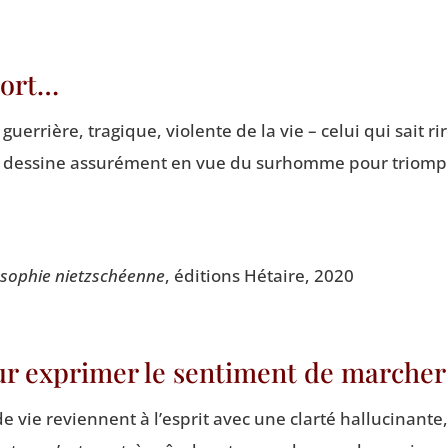
sort…
uer­rière, tra­gique, vio­lente de la vie – celui qui sait 
e des­sine assu­ré­ment en vue du sur­homme pour triom­p
lo­so­phie nietz­schéenne
, édi­tions Hétaire, 2020
pour exprimer le sentiment de march
vie reviennent à l’es­prit avec une clar­té hal­lu­ci­nant