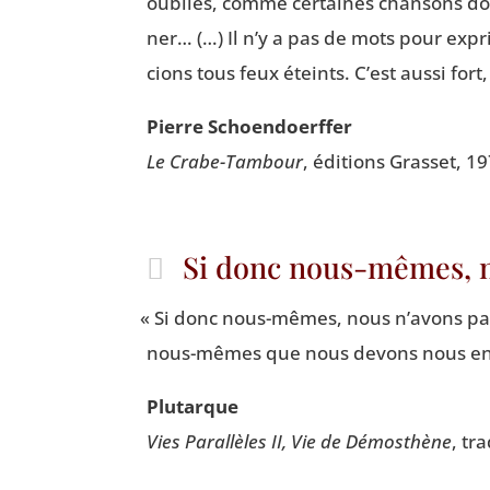
oubliés, comme cer­taines chan­sons don
ner… (…) Il n’y a pas de mots pour expri
cions tous feux éteints. C’est aus­si fort
Pierre Schoen­doerf­fer
Le Crabe-Tam­bour
, édi­tions Gras­set, 1
Si donc nous-mêmes, n
«
Si donc nous-mêmes, nous n’avons pa
nous-mêmes que nous devons nous en
Plu­tarque
Vies Paral­lèles II, Vie de Démos­thène
, tr