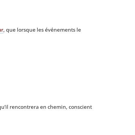
ur
, que lorsque les évé­ne­ments le
u’il ren­con­tre­ra en che­min, conscient