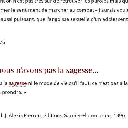
t on n’est pas très sûr de retrou­ver les paroles mais q
­mer le sen­ti­ment de mar­cher au com­bat – J’au­rais vou
, aus­si puis­sant, que l’an­goisse sexuelle d’un adolescent
976
ous n’avons pas la sagesse…
s la
sagesse
ni le mode de vie qu’il faut, ce n’est pas à l
 prendre. »
ad. J. Alexis Pier­ron, édi­tions Gar­nier-Flam­ma­rion, 1996