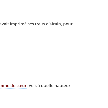
avait impri­mé ses traits d’airain, pour
mme de cœur
. Vois à quelle hau­teur