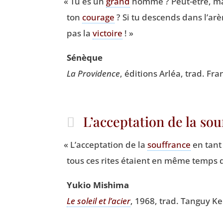
«
Tu es un
grand
homme ? Peut-être, mai
ton
cou­rage
? Si tu des­cends dans l’ar
pas la
vic­toire
! »
Sénèque
La Pro­vi­dence
, édi­tions Arléa, trad. Fra
L’acceptation de la so
«
L’acceptation de la
souf­france
en tant
tous ces rites étaient en même temps d
Yukio Mishi­ma
Le soleil et l’a­cier
, 1968, trad. Tan­guy Ke