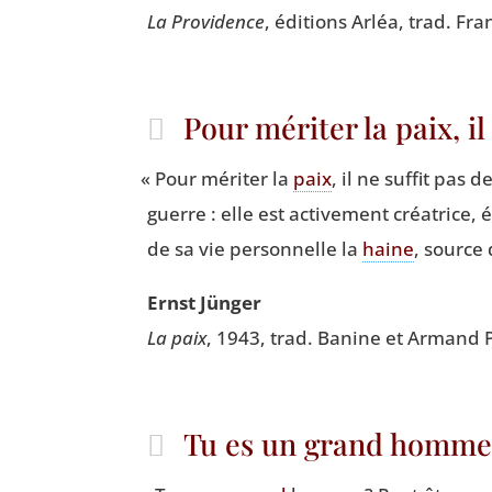
La Pro­vi­dence
, édi­tions Arléa, trad. Fra
Pour mériter la paix, i
«
Pour méri­ter la
paix
, il ne suf­fit pas 
guerre : elle est acti­ve­ment créa­trice,
de sa vie per­son­nelle la
haine
, source 
Ernst Jün­ger
La paix
, 1943, trad. Banine et Armand Pe
Tu es un grand homme