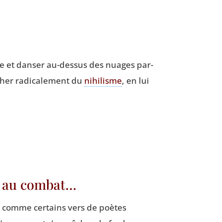
rire et dan­ser au-des­sus des nuages par­
her radi­ca­le­ment du
nihi­lisme
, en lui
er au combat…
e, comme cer­tains vers de poètes