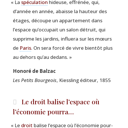
«
La
spé­cu­la­tion
hideuse, effré­née, qui,
d’année en année, abaisse la hau­teur des
étages, découpe un appar­te­ment dans
l’espace qu’occupait un salon détruit, qui
sup­prime les jar­dins, influe­ra sur les mœurs
de
Paris
. On sera for­cé de vivre bien­tôt plus
au dehors qu’au dedans. »
Hono­ré de Balzac
Les Petits Bour­geois
, Kiess­ling édi­teur, 1855
Le droit balise l’espace où
l’économie pourra…
«
Le
droit
balise l’espace où l’économie pour­