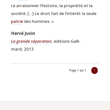
ra arrai­son­ner l’histoire, la pro­prié­té et la
socié­té. […] Le droit fait de l’intérêt la seule
patrie
des hommes. »
Her­vé Juvin
La grande sépa­ra­tion
, édi­tions Gal­li­
mard, 2013
Page 1 sur 1
1