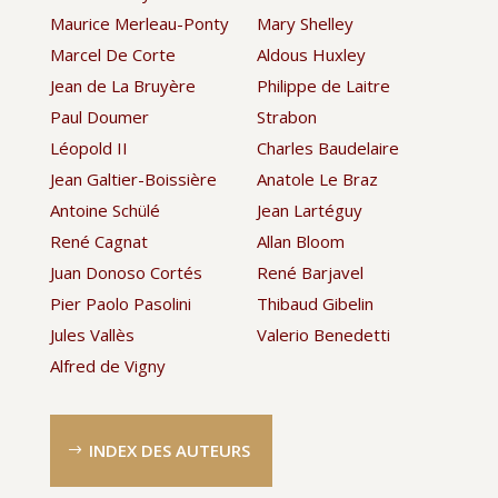
Maurice Merleau-Ponty
Mary Shelley
Marcel De Corte
Aldous Huxley
Jean de La Bruyère
Philippe de Laitre
Paul Doumer
Strabon
Léopold II
Charles Baudelaire
Jean Galtier-Boissière
Anatole Le Braz
Antoine Schülé
Jean Lartéguy
René Cagnat
Allan Bloom
Juan Donoso Cortés
René Barjavel
Pier Paolo Pasolini
Thibaud Gibelin
Jules Vallès
Valerio Benedetti
Alfred de Vigny
INDEX DES AUTEURS