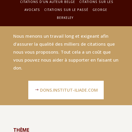
CITATIONS D'UN AUTEUR BELGE
CITATIONS SUR LES
AVOCATS
CITATIONS SUR LE PASSÉ
GEORGE
BERKELEY
Nous menons un travail long et exigeant afin
d'assurer la qualité des milliers de citations que
nous vous proposons. Tout cela a un coût que
vous pouvez nous aider à supporter en faisant un
don.
DONS.INSTITUT-ILIADE.COM
THÈME