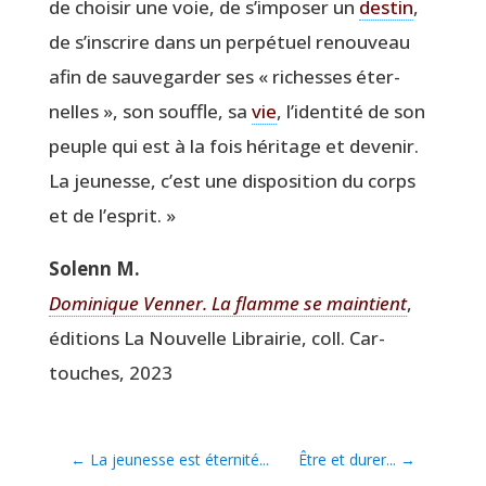
de choi­sir une voie, de s’imposer un
des­tin
,
de s’inscrire dans un per­pé­tuel renou­veau
afin de sau­ve­gar­der ses « richesses éter­
nelles », son souffle, sa
vie
, l’identité de son
peuple qui est à la fois héri­tage et deve­nir.
La jeu­nesse, c’est une dis­po­si­tion du corps
et de l’esprit. »
Solenn M.
Domi­nique Ven­ner. La flamme se main­tient
,
édi­tions La Nou­velle Librai­rie, coll. Car­
touches, 2023
←
La jeunesse est éternité...
Être et durer...
→