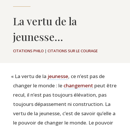
La vertu de la
jeunesse…
CITATIONS PHILO
|
CITATIONS SUR LE COURAGE
«
La ver­tu de la
jeu­nesse
, ce n’est pas de
chan­ger le monde : le
chan­ge­ment
peut être
recul, il n’est pas tou­jours élé­va­tion, pas
tou­jours dépas­se­ment ni construc­tion. La
ver­tu de la jeu­nesse, c’est de savoir qu’elle a
le pou­voir de chan­ger le monde. Le pou­voir