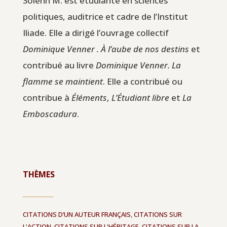
Solenn M. est étudiante en sciences
politiques, auditrice et cadre de l’Institut
Iliade. Elle a dirigé l’ouvrage collectif
Dominique Venner . À l’aube de nos destins
et
contribué au livre
Dominique Venner. La
flamme se maintient
. Elle a contribué ou
contribue à
Éléments
,
L’Étudiant libre
et
La
Emboscadura
.
THÈMES
CITATIONS D’UN AUTEUR FRANÇAIS
,
CITATIONS SUR
L'ACTION
,
CITATIONS SUR L'HÉRITAGE
,
CITATIONS SUR LA