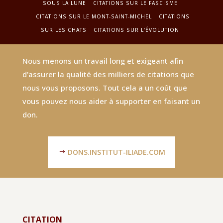
SOUS LA LUNE
CITATIONS SUR LE FASCISME
CITATIONS SUR LE MONT-SAINT-MICHEL
CITATIONS
SUR LES CHATS
CITATIONS SUR L'ÉVOLUTION
Nous menons un travail long et exigeant afin
d'assurer la qualité des milliers de citations que
nous vous proposons. Tout cela a un coût que
vous pouvez nous aider à supporter en faisant un
don.
DONS.INSTITUT-ILIADE.COM
CITATION