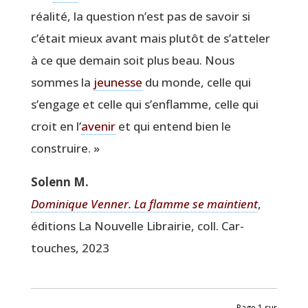
réa­li­té, la ques­tion n’est pas de savoir si
c’était mieux avant mais plu­tôt de s’atteler
à ce que demain soit plus beau. Nous
sommes la
jeu­nesse
du monde, celle qui
s’engage et celle qui s’enflamme, celle qui
croit en l’
ave­nir
et qui entend bien le
construire. »
Solenn M.
Domi­nique Ven­ner. La flamme se main­tient
,
édi­tions La Nou­velle Librai­rie, coll. Car­
touches, 2023