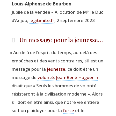
Louis-Alphonse de Bourbon
Jubi­lé de la Ven­dée – Allo­cu­tion de M
le Duc
gr
d’An­jou,
legitimite.fr
, 2 sep­tembre 2023
Un message pour la jeunesse…
«
Au-delà de l’esprit du temps, au-delà des
embûches et des vents contraires, s’il est un
mes­sage pour la
jeu­nesse
, ce doit être un
mes­sage de
volon­té
.
Jean-René Hugue­nin
disait que « Seuls les hommes de volon­té
résis­te­ront à la civi­li­sa­tion moderne ». Alors
s’il doit en être ain­si, que notre vie entière
soit un plai­doyer pour la
force
et le