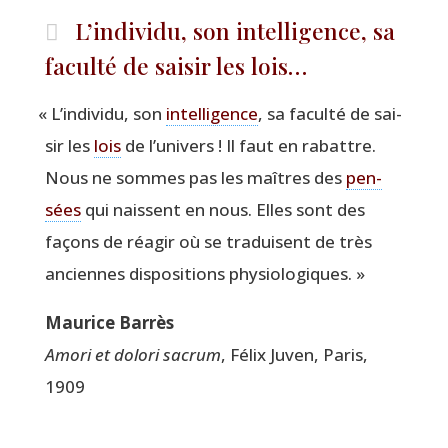
L’individu, son intelligence, sa
faculté de saisir les lois…
«
L’individu, son
intel­li­gence
, sa facul­té de sai­
sir les
lois
de l’univers ! Il faut en rabattre.
Nous ne sommes pas les maîtres des
pen­
sées
qui naissent en nous. Elles sont des
façons de réagir où se tra­duisent de très
anciennes dis­po­si­tions physiologiques. »
Mau­rice Barrès
Amo­ri et dolo­ri sacrum
, Félix Juven, Paris,
1909