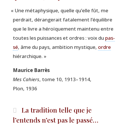
«
Une méta­phy­sique, quelle qu’elle fût, me
per­drait, déran­ge­rait fata­le­ment l’é­qui­libre
que le livre a héroï­que­ment main­te­nu entre
toutes les puis­sances et ordres : voix du
pas­
sé
, âme du pays, ambi­tion mys­tique,
ordre
hiérarchique. »
Mau­rice Barrès
Mes Cahiers
, tome 10, 1913– 1914,
Plon, 1936
La tradition telle que je
l’entends n’est pas le passé…