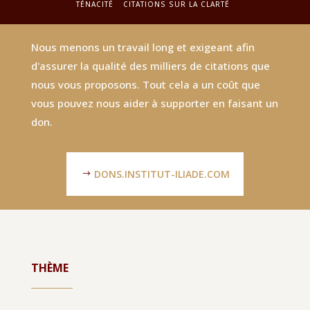
TÉNACITÉ
CITATIONS SUR LA CLARTÉ
Nous menons un travail long et exigeant afin
d'assurer la qualité des milliers de citations que
nous vous proposons. Tout cela a un coût que
vous pouvez nous aider à supporter en faisant un
don.
DONS.INSTITUT-ILIADE.COM
THÈME