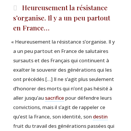
Heureusement la résistance
s’organise. Il y a un peu partout
en France…
«
Heu­reu­se­ment la résis­tance s’organise. Il y
a un peu par­tout en France de salu­taires
sur­sauts et des Fran­çais qui conti­nuent à
exal­ter le sou­ve­nir des géné­ra­tions qui les
ont pré­cé­dés […] Il ne s’agit plus seule­ment
d’honorer des morts qui n’ont pas hési­té à
aller jusqu’au
sacri­fice
pour défendre leurs
convic­tions, mais il s’agit de rap­pe­ler ce
qu’est la France, son iden­ti­té, son
des­tin
fruit du tra­vail des géné­ra­tions pas­sées qui