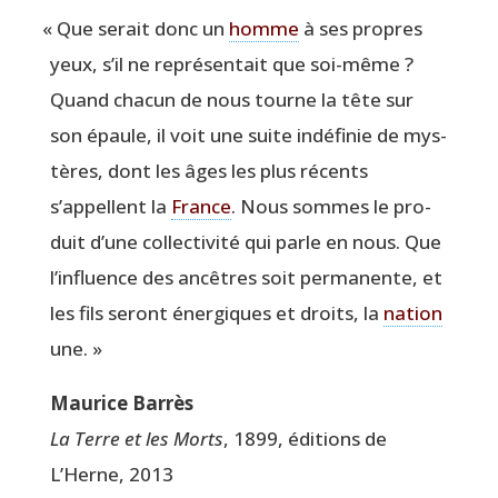
«
Que serait donc un
homme
à ses propres
yeux, s’il ne repré­sen­tait que soi-même ?
Quand cha­cun de nous tourne la tête sur
son épaule, il voit une suite indé­fi­nie de mys­
tères, dont les âges les plus récents
s’appellent la
France
. Nous sommes le pro­
duit d’une col­lec­ti­vi­té qui parle en nous. Que
l’influence des ancêtres soit per­ma­nente, et
les fils seront éner­giques et droits, la
nation
une. »
Mau­rice Barrès
La Terre et les Morts
, 1899, édi­tions de
L’Herne, 2013