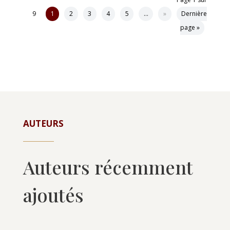
Page 1 sur
9
1
2
3
4
5
…
»
Dernière
page »
AUTEURS
Auteurs récemment
ajoutés