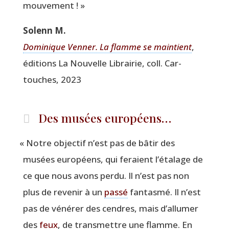
mouvement ! »
Solenn M.
Domi­nique Ven­ner. La flamme se main­tient
,
édi­tions La Nou­velle Librai­rie, coll. Car­
touches, 2023
Des musées européens…
«
Notre objec­tif n’est pas de bâtir des
musées euro­péens, qui feraient l’étalage de
ce que nous avons per­du. Il n’est pas non
plus de reve­nir à un
pas­sé
fan­tas­mé. Il n’est
pas de véné­rer des cendres, mais d’allumer
des
feux
, de trans­mettre une flamme. En