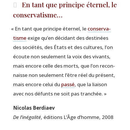
En tant que principe éternel, le
conservatisme…
«
En tant que prin­cipe éter­nel, le
conser­va­
tisme
exige qu’en déci­dant des des­ti­nées
des socié­tés, des États et des cultures, l’on
écoute non seule­ment la voix des vivants,
mais encore celle des morts, que l’on recon­
naisse non seule­ment l’être réel du pré­sent,
mais encore celui du
pas­sé
, que la liai­son
avec nos défunts ne soit pas tranchée. »
Nico­las Berdiaev
De l’inégalité
, édi­tions L’Âge d’homme, 2008