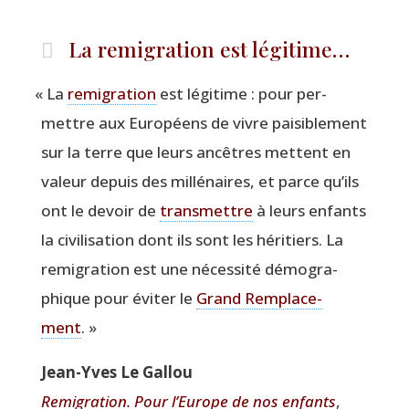
La remigration est légitime…
«
La
remi­gra­tion
est légi­time : pour per­
mettre aux Euro­péens de vivre pai­si­ble­ment
sur la terre que leurs ancêtres mettent en
valeur depuis des mil­lé­naires, et parce qu’ils
ont le devoir de
trans­mettre
à leurs enfants
la civi­li­sa­tion dont ils sont les héri­tiers. La
remi­gra­tion est une néces­si­té démo­gra­
phique pour évi­ter le
Grand Rem­pla­ce­
ment
. »
Jean-Yves Le Gallou
Remi­gra­tion. Pour l’Eu­rope de nos enfants
,