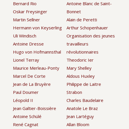
Bernard Rio
Antoine Blanc de Saint-
Oskar Freysinger
Bonnet
Martin Sellner
Alain de Peretti
Hermann von Keyserling
Arthur Schopenhauer
Uli Windisch
Organisation des jeunes
Antoine Dresse
travailleurs
Hugo von Hofmannsthal
révolutionnaires
Lionel Terray
Theodoric Ier
Maurice Merleau-Ponty
Mary Shelley
Marcel De Corte
Aldous Huxley
Jean de La Bruyère
Philippe de Laitre
Paul Doumer
Strabon
Léopold II
Charles Baudelaire
Jean Galtier-Boissière
Anatole Le Braz
Antoine Schülé
Jean Lartéguy
René Cagnat
Allan Bloom