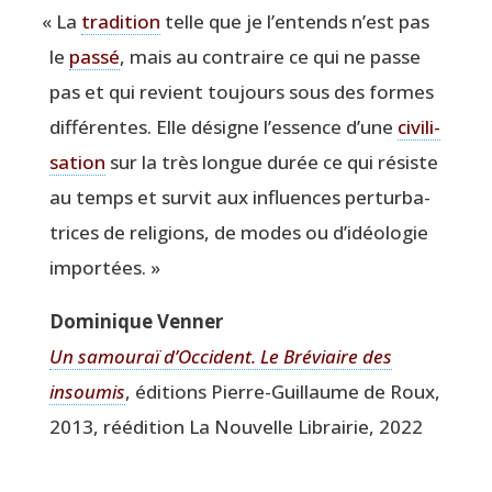
«
La
tra­di­tion
telle que je l’entends n’est pas
le
pas­sé
, mais au contraire ce qui ne passe
pas et qui revient tou­jours sous des formes
dif­fé­rentes. Elle désigne l’essence d’une
civi­li­
sa­tion
sur la très longue durée ce qui résiste
au temps et sur­vit aux influences per­tur­ba­
trices de reli­gions, de modes ou d’idéologie
importées. »
Domi­nique Venner
Un samou­ra
ï
d’Occident. Le Bré­viaire des
insou­mis
, édi­tions Pierre-Guillaume de Roux,
2013, réédi­tion La Nou­velle Librai­rie, 2022