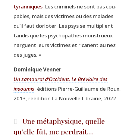
tyran­niques
. Les cri­mi­nels ne sont pas cou­
pables, mais des vic­times ou des malades
qu’il faut dor­lo­ter. Les psys se mul­ti­plient
tan­dis que les psy­cho­pathes mons­trueux
narguent leurs vic­times et ricanent au nez
des juges. »
Domi­nique Venner
Un samou­raï d’Occident. Le Bré­viaire des
insou­mis
, édi­tions Pierre-Guillaume de Roux,
2013, réédi­tion La Nou­velle Librai­rie, 2022
Une métaphysique, quelle
qu’elle fût, me perdrait…