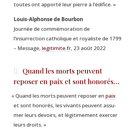
toutes ont appor­té leur pierre à l’édifice. »
Louis-Alphonse de Bourbon
Jour­née de com­mé­mo­ra­tion de
l’insurrection catho­lique et roya­liste de 1799
– Mes­sage,
legitimite.fr
, 23 août 2022
Quand les morts peuvent
reposer en paix et sont honorés…
«
Quand les morts peuvent repo­ser en
paix
et sont hono­rés, les vivants peuvent assu­
mer leurs devoirs, et légi­ti­me­ment exer­cer
leurs droits. »