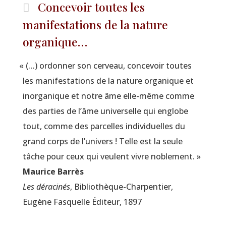
Concevoir toutes les
manifestations de la nature
organique…
«
(…) ordon­ner son cer­veau, conce­voir toutes
les mani­fes­ta­tions de la
nature
orga­nique et
inor­ga­nique et notre
âme
elle-même comme
des par­ties de l’âme uni­ver­selle qui englobe
tout, comme des par­celles indi­vi­duelles du
grand corps de l’u­ni­vers ! Telle est la seule
tâche pour ceux qui veulent vivre noblement. »
Mau­rice Barrès
Les déra­ci­nés
, Biblio­thèque-Char­pen­tier,
Eugène Fas­quelle Édi­teur, 1897