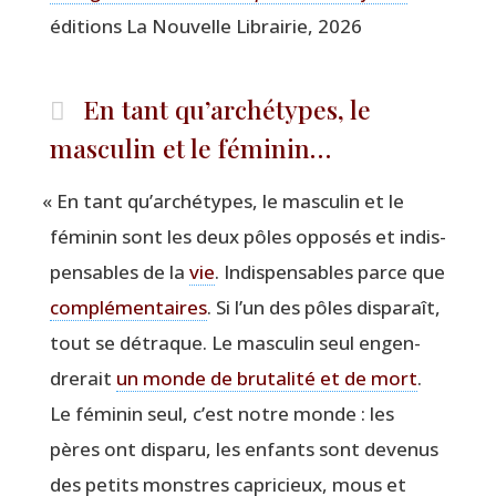
édi­tions La Nou­velle Librai­rie, 2026
En tant qu’archétypes, le
masculin et le féminin…
«
En tant qu’archétypes, le mas­cu­lin et le
fémi­nin sont les deux pôles oppo­sés et indis­
pen­sables de la
vie
. Indis­pen­sables parce que
com­plé­men­taires
. Si l’un des pôles dis­pa­raît,
tout se détraque. Le mas­cu­lin seul engen­
dre­rait
un monde de bru­ta­li­té et de mort
.
Le fémi­nin seul, c’est notre monde : les
pères ont dis­pa­ru, les enfants sont deve­nus
des petits monstres capri­cieux, mous et