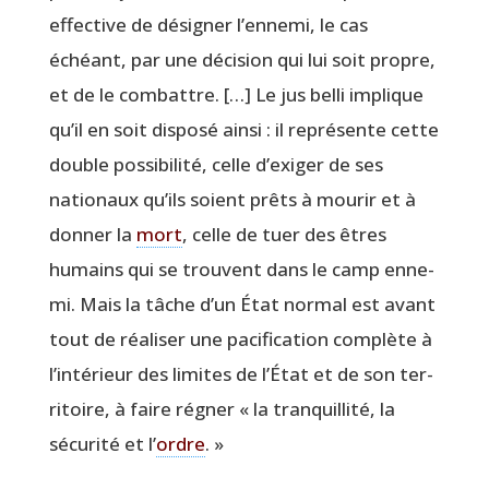
effec­tive de dési­gner l’ennemi, le cas
échéant, par une déci­sion qui lui soit propre,
et de le com­battre. […] Le jus bel­li implique
qu’il en soit dis­po­sé ain­si : il repré­sente cette
double pos­si­bi­li­té, celle d’exiger de ses
natio­naux qu’ils soient prêts à mou­rir et à
don­ner la
mort
, celle de tuer des êtres
humains qui se trouvent dans le camp enne­
mi. Mais la tâche d’un État nor­mal est avant
tout de réa­li­ser une paci­fi­ca­tion com­plète à
l’intérieur des limites de l’État et de son ter­
ri­toire, à faire régner « la tran­quilli­té, la
sécu­ri­té et l’
ordre
. »