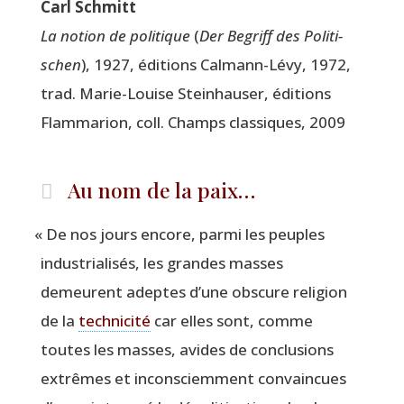
Carl Schmitt
La notion de poli­tique
(
Der Begriff des Poli­ti­
schen
), 1927, édi­tions Cal­mann-Lévy, 1972,
trad. Marie-Louise Stein­hau­ser, édi­tions
Flam­ma­rion, coll. Champs clas­siques, 2009
Au nom de la paix…
«
De nos jours encore, par­mi les peuples
indus­tria­li­sés, les grandes masses
demeurent adeptes d’une obs­cure reli­gion
de la
tech­ni­ci­té
car elles sont, comme
toutes les masses, avides de conclu­sions
extrêmes et incons­ciem­ment convain­cues