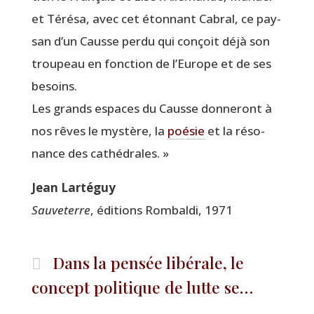
et Téré­sa, avec cet éton­nant Cabral, ce pay­
san d’un Causse per­du qui conçoit déjà son
trou­peau en fonc­tion de l’Europe et de ses
besoins.
Les grands espaces du Causse don­ne­ront à
nos rêves le mys­tère, la
poé­sie
et la réso­
nance des cathédrales. »
Jean Lar­té­guy
Sau­ve­terre
, édi­tions Rom­bal­di, 1971
Dans la pensée libérale, le
concept politique de lutte se…