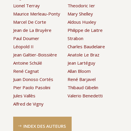
Lionel Terray
Theodoric Ier
Maurice Merleau-Ponty
Mary Shelley
Marcel De Corte
Aldous Huxley
Jean de La Bruyère
Philippe de Laitre
Paul Doumer
Strabon
Léopold II
Charles Baudelaire
Jean Galtier-Boissière
Anatole Le Braz
Antoine Schülé
Jean Lartéguy
René Cagnat
Allan Bloom
Juan Donoso Cortés
René Barjavel
Pier Paolo Pasolini
Thibaud Gibelin
Jules Vallès
Valerio Benedetti
Alfred de Vigny
INDEX DES AUTEURS