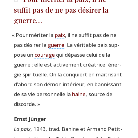
suffit pas de ne pas désirer la
guerre…
«
Pour méri­ter la
paix
, il ne suf­fit pas de ne
pas dési­rer la
guerre
. La véri­table paix sup­
pose un
cou­rage
qui dépasse celui de la
guerre : elle est acti­ve­ment créa­trice, éner­
gie spi­ri­tuelle. On la conquiert en maî­tri­sant
d’abord son démon inté­rieur, en ban­nis­sant
de sa vie per­son­nelle la
haine
, source de
discorde. »
Ernst Jün­ger
La paix
, 1943, trad. Banine et Armand Petit­