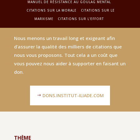
MANUEL DE RÉSISTANCE AU GOULAG MENTAL
CITATIONS SUR LA MORALE
CITATIONS SUR LE
MARXISME
CITATIONS SUR L'EFFORT
Nous menons un travail long et exigeant afin
d'assurer la qualité des milliers de citations que
nous vous proposons. Tout cela a un coût que
vous pouvez nous aider à supporter en faisant un
don.
DONS.INSTITUT-ILIADE.COM
THÈME