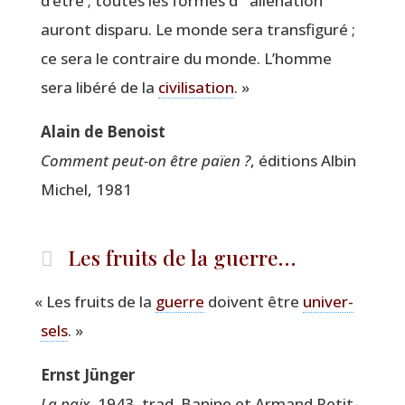
d’être ; toutes les formes d’
“
alié­na­tion”
auront dis­pa­ru. Le monde sera trans­fi­gu­ré ;
ce sera le contraire du monde. L’homme
sera libé­ré de la
civi­li­sa­tion
. »
Alain de Benoist
Com­ment peut-on être païen ?
, édi­tions Albin
Michel, 1981
Les fruits de la guerre…
«
Les fruits de la
guerre
doivent être
uni­ver­
sels
. »
Ernst Jün­ger
La paix
, 1943, trad. Banine et Armand Petit­