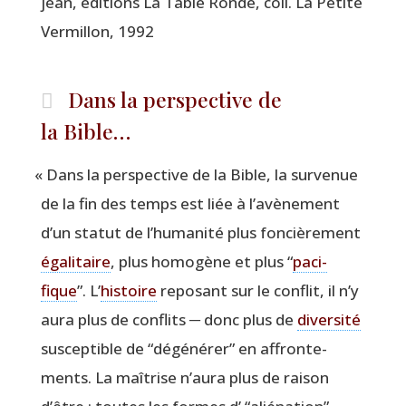
jean, édi­tions La Table Ronde, coll. La Petite
Ver­millon, 1992
Dans la perspective de
la Bible…
«
Dans la pers­pec­tive de la Bible, la sur­ve­nue
de la fin des temps est liée à l’avènement
d’un sta­tut de l’humanité plus fon­ciè­re­ment
éga­li­taire
, plus homo­gène et plus
“
paci­
fique
”. L’
his­toire
repo­sant sur le conflit, il n’y
aura plus de conflits ─ donc plus de
diver­si­té
sus­cep­tible de
“
dégé­né­rer” en affron­te­
ments. La maî­trise n’aura plus de rai­son