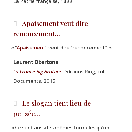
La Patrie fran­çaise, 1899
Apaisement veut dire
renoncement…
«
“
Apai­se­ment
” veut dire
“
renon­ce­ment”. »
Laurent Ober­tone
La France Big Bro­ther
, édi­tions Ring, coll.
Docu­ments, 2015
Le slogan tient lieu de
pensée…
«
Ce sont aus­si les mêmes for­mules qu’on