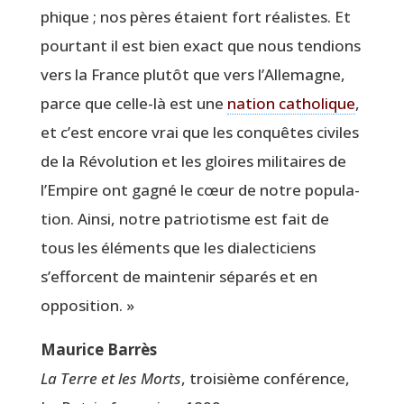
phique ; nos pères étaient fort réalistes. Et
pour­tant il est bien exact que nous ten­dions
vers la France plutôt que vers l’Allemagne,
parce que celle-là est une
nation catho­lique
,
et c’est encore vrai que les conquêtes civiles
de la Révolution et les gloires mili­taires de
l’Empire ont gagné le cœur de notre popu­la­
tion. Ain­si, notre patrio­tisme est fait de
tous les éléments que les dia­lec­ti­ciens
s’efforcent de main­te­nir séparés et en
opposition. »
Mau­rice Barrès
La Terre et les Morts
, troi­sième confé­rence,