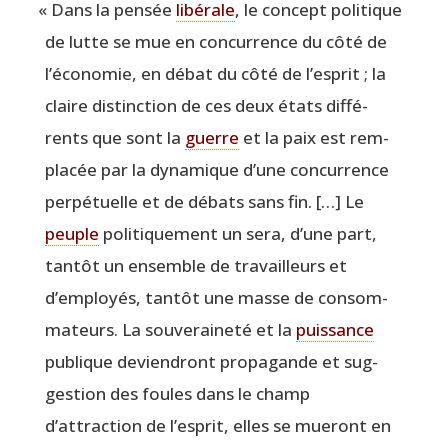
«
Dans la pen­sée
libé­rale
, le concept poli­tique
de lutte se mue en concur­rence du côté de
l’économie, en débat du côté de l’esprit ; la
claire dis­tinc­tion de ces deux états dif­fé­
rents que sont la
guerre
et la paix est rem­
pla­cée par la dyna­mique d’une concur­rence
per­pé­tuelle et de débats sans fin. […] Le
peuple
poli­ti­que­ment un sera, d’une part,
tan­tôt un ensemble de tra­vailleurs et
d’employés, tan­tôt une masse de consom­
ma­teurs. La sou­ve­rai­ne­té et la
puis­sance
publique devien­dront pro­pa­gande et sug­
ges­tion des foules dans le champ
d’attraction de l’esprit, elles se mue­ront en