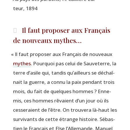
teur, 1894
Il faut proposer aux Français
de nouveaux mythes…
«
Il faut pro­po­ser aux Fran­çais de nou­veaux
mythes
. Pour­quoi pas celui de Sau­ve­terre, la
terre d’asile qui, tan­dis qu’ailleurs se déchaî­
nait la guerre, a connu la paix pen­dant trois
mois, du fait de quelques hommes ? Enne­
mis, ces hommes rêvaient d’un jour où ils
ces­se­raient de l’être. On trou­ve­ra là-haut les
sur­vi­vants de cette étrange his­toire. Sébas­
tien le Fran­çais et Else l’Allemande, Manuel