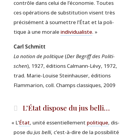
contrôle dans celui de l’économie. Toutes
ces opé­ra­tions de sub­sti­tu­tion visent très
pré­ci­sé­ment à sou­mettre l’État et la poli­
tique à une morale
indi­vi­dua­liste
. »
Carl Schmitt
La notion de poli­tique
(
Der Begriff des Poli­ti­
schen
), 1927, édi­tions Cal­mann-Lévy, 1972,
trad. Marie-Louise Stein­hau­ser, édi­tions
Flam­ma­rion, coll. Champs clas­siques, 2009
L’État dispose du jus belli…
«
L’
État
, uni­té essen­tiel­le­ment
poli­tique
, dis­
pose du
jus bel­li
, c’est-à-dire de la pos­si­bi­li­té