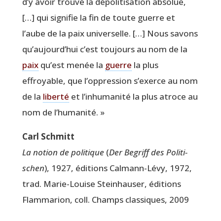
d’y avoir trou­vé la dépo­li­ti­sa­tion abso­lue,
[…] qui signi­fie la fin de toute guerre et
l’aube de la paix uni­ver­selle. […] Nous savons
qu’aujourd’hui c’est tou­jours au nom de la
paix
qu’est menée la
guerre
la plus
effroyable, que l’oppression s’exerce au nom
de la
liber­té
et l’inhumanité la plus atroce au
nom de l’humanité. »
Carl Schmitt
La notion de poli­tique
(
Der Begriff des Poli­ti­
schen
), 1927, édi­tions Cal­mann-Lévy, 1972,
trad. Marie-Louise Stein­hau­ser, édi­tions
Flam­ma­rion, coll. Champs clas­siques, 2009