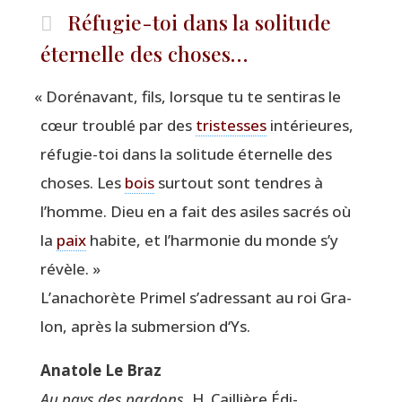
Réfugie-toi dans la solitude
éternelle des choses…
«
Doré­na­vant, fils, lorsque tu te sen­ti­ras le
cœur trou­blé par des
tris­tesses
inté­rieures,
réfu­gie-toi dans la soli­tude éter­nelle des
choses. Les
bois
sur­tout sont tendres à
l’homme. Dieu en a fait des asiles sacrés où
la
paix
habite, et l’har­mo­nie du monde s’y
révèle. »
L’a­na­cho­rète Pri­mel s’adressant au roi Gra­
lon, après la sub­mer­sion d‘Ys.
Ana­tole Le Braz
Au pays des par­dons
, H. Caillière Édi­