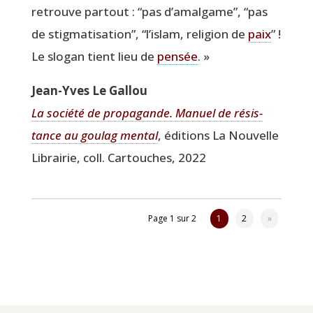
retrouve par­tout :
“
pas d’amalgame”,
“
pas
de stig­ma­ti­sa­tion”,
“
l’islam, reli­gion de
paix
” !
Le slo­gan tient lieu de
pen­sée
. »
Jean-Yves Le Gallou
La socié­té de pro­pa­gande.
Manuel de résis­
tance au gou­lag men­tal
, édi­tions La Nou­velle
Librai­rie, coll. Car­touches, 2022
Page 1 sur 2
1
2
»