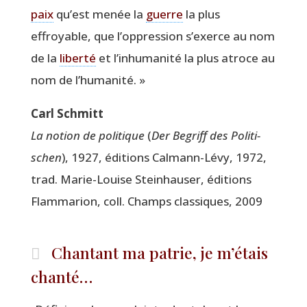
paix
qu’est menée la
guerre
la plus
effroyable, que l’oppression s’exerce au nom
de la
liber­té
et l’inhumanité la plus atroce au
nom de l’humanité. »
Carl Schmitt
La notion de poli­tique
(
Der Begriff des Poli­ti­
schen
), 1927, édi­tions Cal­mann-Lévy, 1972,
trad. Marie-Louise Stein­hau­ser, édi­tions
Flam­ma­rion, coll. Champs clas­siques, 2009
Chantant ma patrie, je m’étais
chanté…