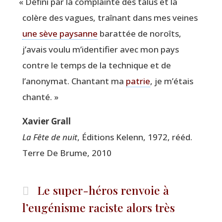
«
Défi­ni par la com­plainte des talus et la
colère des vagues, traî­nant dans mes veines
une sève pay­sanne
barat­tée de noroîts,
j’avais vou­lu m’identifier avec mon pays
contre le temps de la tech­nique et de
l’anonymat. Chan­tant ma
patrie
, je m’étais
chanté. »
Xavier Grall
La Fête de nuit
, Édi­tions Kelenn, 1972, rééd.
Terre De Brume, 2010
Le super-héros renvoie à
l’eugénisme raciste alors très