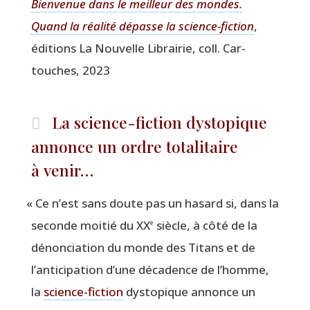
Bien­ve­nue dans le meilleur des mondes.
Quand la réa­li­té dépasse la science-fic­tion
,
édi­tions La Nou­velle Librai­rie, coll. Car­
touches, 2023
La science-fiction dystopique
annonce un ordre totalitaire
à venir…
«
Ce n’est sans doute pas un hasard si, dans la
seconde moi­tié du XX
siècle, à côté de la
e
dénon­cia­tion du monde des Titans et de
l’anticipation d’une déca­dence de l’homme,
la
science-fic­tion
dys­to­pique annonce un