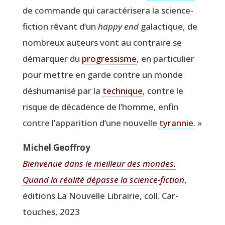
de com­mande qui carac­té­ri­se­ra la science-
fic­tion rêvant d’un
hap­py end
galac­tique, de
nom­breux auteurs vont au contraire se
démar­quer du
pro­gres­sisme
, en par­ti­cu­lier
pour mettre en garde contre un monde
déshu­ma­ni­sé par la
tech­nique
, contre le
risque de déca­dence de l’homme, enfin
contre l’apparition d’une nou­velle
tyran­nie
. »
Michel Geof­froy
Bien­ve­nue dans le meilleur des mondes.
Quand la réa­li­té dépasse la science-fic­tion
,
édi­tions La Nou­velle Librai­rie, coll. Car­
touches, 2023