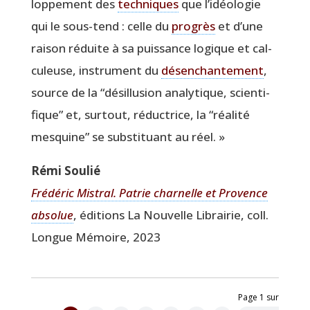
lop­pe­ment des
tech­niques
que l’idéologie
qui le sous-tend : celle du
pro­grès
et d’une
rai­son réduite à sa puis­sance logique et cal­
cu­leuse, ins­tru­ment du
désen­chan­te­ment
,
source de la
“
dés­illu­sion ana­ly­tique, scien­ti­
fique” et, sur­tout, réduc­trice, la
“
réa­li­té
mes­quine” se sub­sti­tuant au réel. »
Rémi Sou­lié
Fré­dé­ric Mis­tral. Patrie char­nelle et Pro­vence
abso­lue
, édi­tions La Nou­velle Librai­rie, coll.
Longue Mémoire, 2023
Page 1 sur