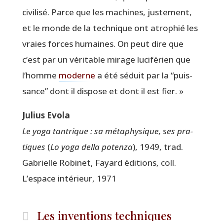
civi­li­sé. Parce que les machines, jus­te­ment,
et le monde de la tech­nique ont atro­phié les
vraies forces humaines. On peut dire que
c’est par un véri­table mirage luci­fé­rien que
l’homme
moderne
a été séduit par la
“
puis­
sance” dont il dis­pose et dont il est fier. »
Julius Evo­la
Le yoga tan­trique : sa méta­phy­sique, ses pra­
tiques
(
Lo yoga del­la poten­za
), 1949, trad.
Gabrielle Robi­net, Fayard édi­tions, coll.
L’espace inté­rieur, 1971
Les inventions techniques