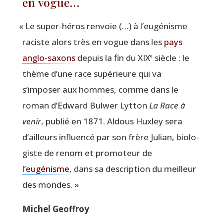
en vogue…
«
Le super-héros ren­voie (…) à l’eugénisme
raciste alors très en vogue dans les
pays
anglo-saxons
depuis la fin du XIX
siècle : le
e
thème d’une race supé­rieure qui va
s’imposer aux hommes, comme dans le
roman d’Edward Bul­wer Lyt­ton
La Race à
venir
, publié en 1871. Aldous Hux­ley sera
d’ailleurs influen­cé par son frère Julian, bio­lo­
giste de renom et pro­mo­teur de
l’eugénisme
, dans sa des­crip­tion du meilleur
des mondes. »
Michel Geof­froy