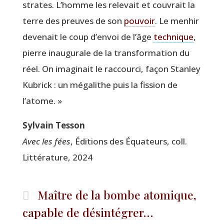
strates. L’homme les rele­vait et cou­vrait la
terre des preuves de son
pou­voir
. Le men­hir
deve­nait le coup d’envoi de l’âge
tech­nique
,
pierre inau­gu­rale de la trans­for­ma­tion du
réel. On ima­gi­nait le rac­cour­ci, façon Stan­ley
Kubrick : un méga­lithe puis la fis­sion de
l’atome. »
Syl­vain Tesson
Avec les fées
, Édi­tions des Équa­teurs, coll.
Lit­té­ra­ture, 2024
Maître de la bombe atomique,
capable de désintégrer…