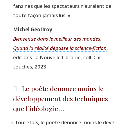
fan­zines que les spec­ta­teurs n’auraient de
toute façon jamais lus. »
Michel Geof­froy
Bien­ve­nue dans le meilleur des mondes.
Quand la réa­li­té dépasse la science-fic­tion
,
édi­tions La Nou­velle Librai­rie, coll. Car­
touches, 2023
Le poète dénonce moins le
développement des techniques
que l’idéologie…
«
Tou­te­fois, le poète dénonce moins le déve­