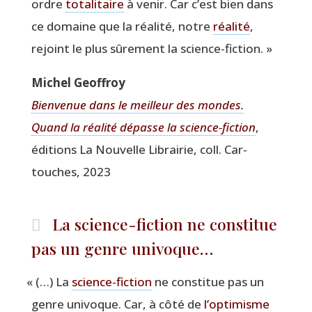
ordre
tota­li­taire
à venir. Car c’est bien dans
ce domaine que la réa­li­té, notre
réa­li­té
,
rejoint le plus sûre­ment la science-fiction. »
Michel Geof­froy
Bien­ve­nue dans le meilleur des mondes.
Quand la réa­li­té dépasse la science-fic­tion
,
édi­tions La Nou­velle Librai­rie, coll. Car­
touches, 2023
La science-fiction ne constitue
pas un genre univoque…
«
(…) La
science-fic­tion
ne consti­tue pas un
genre uni­voque. Car, à côté de
l’optimisme