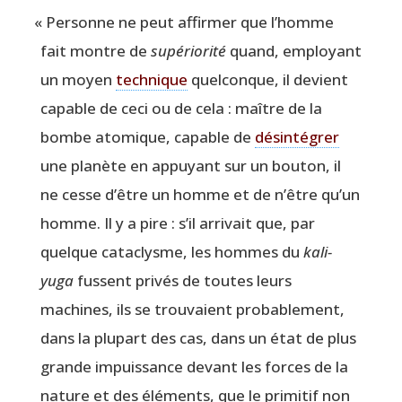
«
Per­sonne ne peut affir­mer que l’homme
fait montre de
supé­rio­ri­té
quand, employant
un moyen
tech­nique
quel­conque, il devient
capable de ceci ou de cela : maître de la
bombe ato­mique, capable de
dés­in­té­grer
une pla­nète en appuyant sur un bou­ton, il
ne cesse d’être un homme et de n’être qu’un
homme. Il y a pire : s’il arri­vait que, par
quelque cata­clysme, les hommes du
kali-
yuga
fussent pri­vés de toutes leurs
machines, ils se trou­vaient pro­ba­ble­ment,
dans la plu­part des cas, dans un état de plus
grande impuis­sance devant les forces de la
nature et des élé­ments, que le pri­mi­tif non