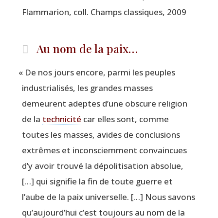
Flam­ma­rion, coll. Champs clas­siques, 2009
Au nom de la paix…
«
De nos jours encore, par­mi les peuples
indus­tria­li­sés, les grandes masses
demeurent adeptes d’une obs­cure reli­gion
de la
tech­ni­ci­té
car elles sont, comme
toutes les masses, avides de conclu­sions
extrêmes et incons­ciem­ment convain­cues
d’y avoir trou­vé la dépo­li­ti­sa­tion abso­lue,
[…] qui signi­fie la fin de toute guerre et
l’aube de la paix uni­ver­selle. […] Nous savons
qu’aujourd’hui c’est tou­jours au nom de la