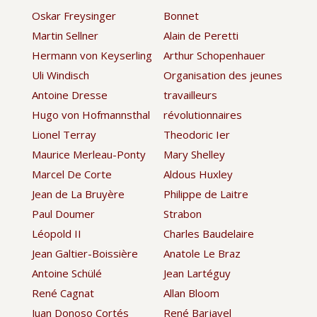
Oskar Freysinger
Bonnet
Martin Sellner
Alain de Peretti
Hermann von Keyserling
Arthur Schopenhauer
Uli Windisch
Organisation des jeunes
Antoine Dresse
travailleurs
Hugo von Hofmannsthal
révolutionnaires
Lionel Terray
Theodoric Ier
Maurice Merleau-Ponty
Mary Shelley
Marcel De Corte
Aldous Huxley
Jean de La Bruyère
Philippe de Laitre
Paul Doumer
Strabon
Léopold II
Charles Baudelaire
Jean Galtier-Boissière
Anatole Le Braz
Antoine Schülé
Jean Lartéguy
René Cagnat
Allan Bloom
Juan Donoso Cortés
René Barjavel