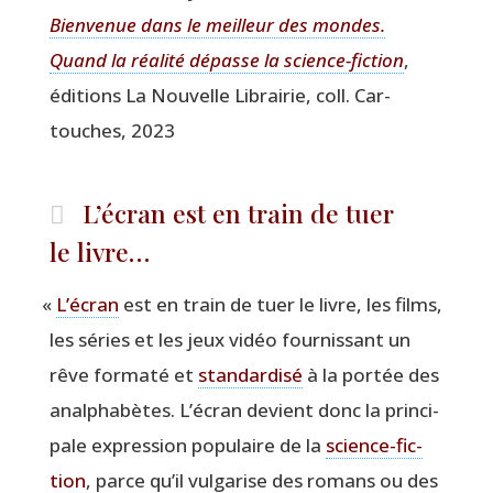
Bien­ve­nue dans le meilleur des mondes.
Quand la réa­li­té dépasse la science-fic­tion
,
édi­tions La Nou­velle Librai­rie, coll. Car­
touches, 2023
L’écran est en train de tuer
le livre…
«
L’écran
est en train de tuer le livre, les films,
les séries et les jeux vidéo four­nis­sant un
rêve for­ma­té et
stan­dar­di­sé
à la por­tée des
anal­pha­bètes. L’écran devient donc la prin­ci­
pale expres­sion popu­laire de la
science-fic­
tion
, parce qu’il vul­ga­rise des romans ou des