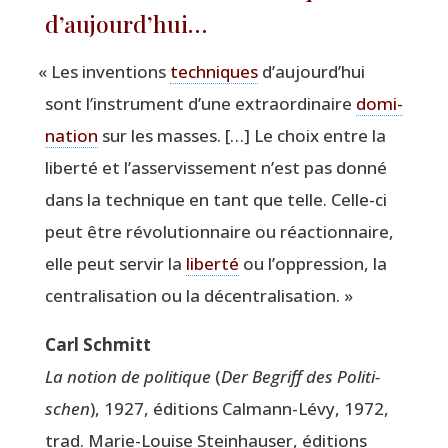
d’aujourd’hui…
«
Les inven­tions
tech­niques
d’aujourd’hui
sont l’instrument d’une extra­or­di­naire
domi­
na­tion
sur les masses. […] Le choix entre la
liber­té et l’asservissement n’est pas don­né
dans la tech­nique en tant que telle. Celle-ci
peut être révo­lu­tion­naire ou réac­tion­naire,
elle peut ser­vir la
liber­té
ou l’oppression, la
cen­tra­li­sa­tion ou la décentralisation. »
Carl Schmitt
La notion de poli­tique
(
Der Begriff des Poli­ti­
schen
), 1927, édi­tions Cal­mann-Lévy, 1972,
trad. Marie-Louise Stein­hau­ser, édi­tions