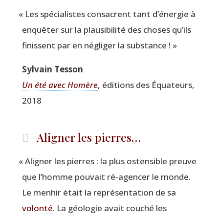
«
Les spé­cia­listes consacrent tant d’énergie à
enquê­ter sur la plau­si­bi­li­té des choses qu’ils
finissent par en négli­ger la substance ! »
Syl­vain Tesson
Un été avec Homère
, édi­tions des Équa­teurs,
2018
Aligner les pierres…
«
Ali­gner les pierres : la plus osten­sible preuve
que l’homme pou­vait ré-agen­cer le monde.
Le men­hir était la repré­sen­ta­tion de sa
volon­té
. La géo­lo­gie avait cou­ché les