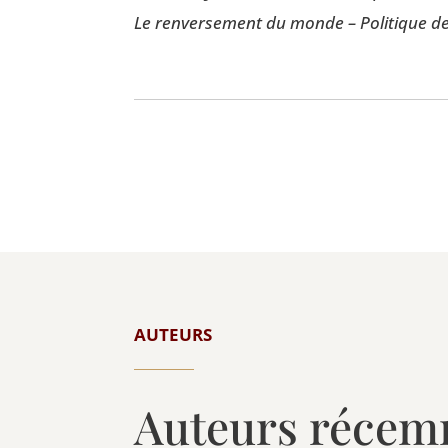
Le ren­ver­se­ment du monde – Poli­tique de
AUTEURS
Auteurs récem