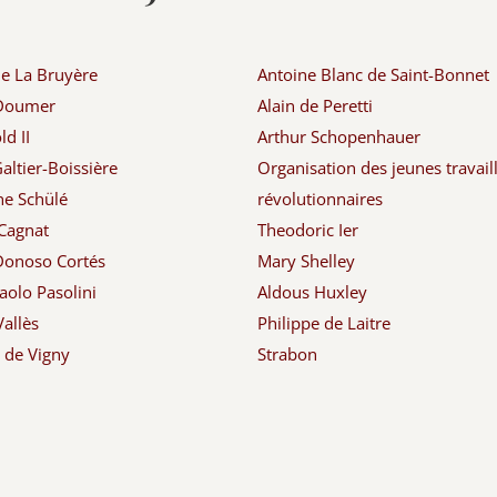
de La Bruyère
Antoine Blanc de Saint-Bonnet
 Doumer
Alain de Peretti
d II
Arthur Schopenhauer
altier-Boissière
Organisation des jeunes travail
ne Schülé
révolutionnaires
Cagnat
Theodoric Ier
Donoso Cortés
Mary Shelley
aolo Pasolini
Aldous Huxley
Vallès
Philippe de Laitre
d de Vigny
Strabon