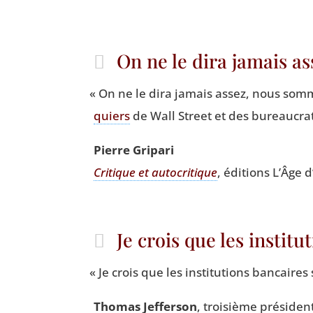
On ne le dira jamais a
«
On ne le dira jamais assez, nous som
quiers
de Wall Street et des bureau­crat
Pierre Gri­pa­ri
Cri­tique et auto­cri­tique
, édi­tions L’Âg
Je crois que les insti
«
Je crois que les ins­ti­tu­tions ban­cair
Tho­mas Jef­fer­son
, troi­sième pré­siden