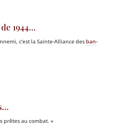
s de 1944…
nne­mi, c’est la Sainte-Alliance des
ban­
es…
 prêtes au combat. »