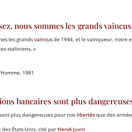
ssez, nous sommes les grands vaincu
mes les grands
vain­cus
de 1944, et le vain­queur, notre e
es staliniens. »
e d’Homme, 1981
tutions bancaires sont plus dangereus
es sont plus dan­ge­reuses pour nos
liber­tés
que des armées
t des États-Unis, cité par
Her­vé Juvin