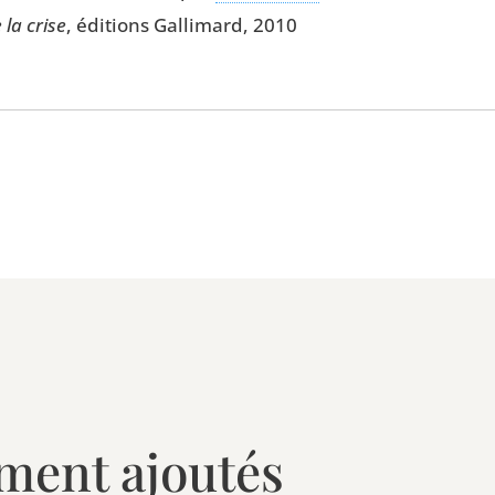
 la crise
, édi­tions Gal­li­mard, 2010
ment ajoutés