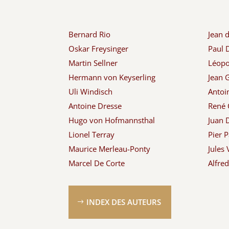
Bernard Rio
Jean 
Oskar Freysinger
Paul
Martin Sellner
Léopol
Hermann von Keyserling
Jean G
Uli Windisch
Antoi
Antoine Dresse
René 
Hugo von Hofmannsthal
Juan 
Lionel Terray
Pier P
Maurice Merleau-Ponty
Jules 
Marcel De Corte
Alfre
INDEX DES AUTEURS