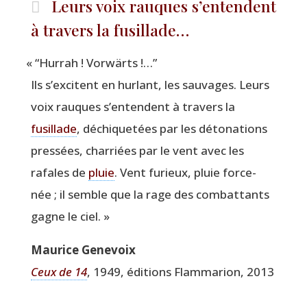
Leurs voix rauques s’entendent
à travers la fusillade…
«
“
Hur­rah ! Vorwärts !…”
Ils s’ex­citent en hur­lant, les sau­vages. Leurs
voix rauques s’en­tendent à tra­vers la
fusillade
, déchi­que­tées par les déto­na­tions
pres­sées, char­riées par le vent avec les
rafales de
pluie
. Vent furieux, pluie for­ce­
née ; il semble que la rage des com­bat­tants
gagne le ciel. »
Mau­rice Genevoix
Ceux de 14
, 1949, édi­tions Flam­ma­rion, 2013