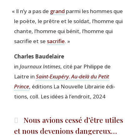
«
Il n’y a pas de
grand
par­mi les hommes que
le poète, le prêtre et le sol­dat, l’homme qui
chante, l’homme qui bénit, l’homme qui
sacri­fie et se
sacri­fie
. »
Charles Bau­de­laire
in
Jour­naux Intimes,
cité par Phi­lippe de
Laitre in
Saint-Exu­pé­ry. Au-delà du Petit
Prince
, édi­tions La Nou­velle Librai­rie édi­
tions, coll. Les idées à l’endroit, 2024
Nous avions cessé d’être utiles
et nous devenions dangereux…