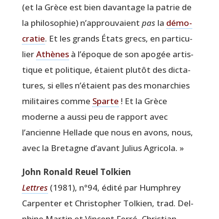
(et la Grèce est bien davan­tage la patrie de
la phi­lo­so­phie) n’approuvaient
pas
la
démo­
cra­tie
. Et les grands États grecs, en par­ti­cu­
lier
Athènes
à l’époque de son apo­gée artis­
tique et poli­tique, étaient plu­tôt des dic­ta­
tures, si elles n’étaient pas des monar­chies
mili­taires comme
Sparte
! Et la Grèce
moderne a aus­si peu de rap­port avec
l’ancienne Hel­lade que nous en avons, nous,
avec la Bre­tagne d’avant Julius Agricola. »
John Ronald Reuel Tolkien
Lettres
(1981), n°94, édi­té par Hum­phrey
Car­pen­ter et Chris­to­pher Tol­kien, trad. Del­
phine Mar­tin et Vincent Fer­ré, Chris­tian