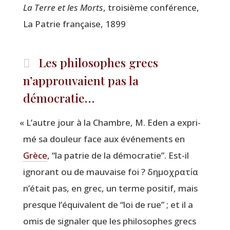
La Terre et les Morts
, troi­sième confé­rence,
La Patrie fran­çaise, 1899
Les philosophes grecs
n’approuvaient pas la
démocratie…
«
L’autre jour à la Chambre, M. Eden a expri­
mé sa dou­leur face aux évé­ne­ments en
Grèce
,
“
la patrie de la démo­cra­tie”. Est-il
igno­rant ou de mau­vaise foi ? δημοχρατία
n’était pas, en grec, un terme posi­tif, mais
presque l’équivalent de
“
loi de rue” ; et il a
omis de signa­ler que les phi­lo­sophes grecs