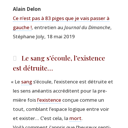
Alain Delon
Ce n’est pas à 83 piges que je vais pas­ser à
gauche !
, entre­tien au
Jour­nal du Dimanche
,
Sté­phane Joly, 18 mai 2019
Le sang s’écoule, l’existence
est détruite…
«
Le
sang
s’écoule, l’existence est détruite et
les sens anéan­tis accré­ditent pour la pre­
mière fois
l’existence
conçue comme un
tout, com­blant l’espace logique entre voir
et exis­ter… C’est cela, la
mort
.
Voi­là com­ment j’appris que l’heureux sen­ti­