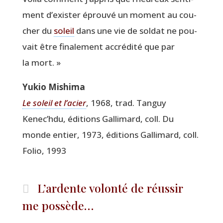
ment d’exister éprou­vé un moment au cou­
cher du
soleil
dans une vie de sol­dat ne pou­
vait être fina­le­ment accré­di­té que par
la mort. »
Yukio Mishi­ma
Le soleil et l’a­cier
, 1968, trad. Tan­guy
Kenec’hdu, édi­tions Gal­li­mard, coll. Du
monde entier, 1973, édi­tions Gal­li­mard, coll.
Folio, 1993
L’ardente volonté de réussir
me possède…