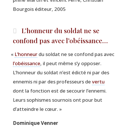
Bour­gois édi­teur, 2005
L’honneur du soldat ne se
confond pas avec l’obéissance…
«
L’honneur
du sol­dat ne se confond pas avec
l’obéissance
, il peut même s’y oppo­ser.
L’honneur du sol­dat n’est édic­té ni par des
enne­mis ni par des pro­fes­seurs de
ver­tu
dont la fonc­tion est de secou­rir l’ennemi.
Leurs sophismes sour­nois ont pour but
d’atteindre le cœur. »
Domi­nique Venner