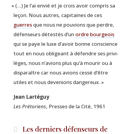
«
(…) Je l’ai envié et je crois avoir com­pris sa
leçon. Nous autres, capi­taines de ces
guerres
que nous ne pou­vions que perdre,
défen­seurs détes­tés d’un
ordre bour­geois
qui se paye le luxe d’avoir bonne conscience
tout en nous obli­geant à défendre ses pri­vi­
lèges, nous n’avions plus qu’à mou­rir ou à
dis­pa­raître car nous avions ces­sé d’être
utiles et nous deve­nions dangereux. »
Jean Lar­té­guy
Les Pré­to­riens
, Presses de la Cité, 1961
Les derniers défenseurs de