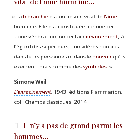
vital de l’âme humaine…
«
La
hié­rar­chie
est un besoin vital de
l’âme
humaine. Elle est consti­tuée par une cer­
taine véné­ra­tion, un cer­tain
dévoue­ment
, à
l’égard des supé­rieurs, consi­dé­rés non pas
dans leurs per­sonnes ni dans le
pou­voir
qu’ils
exercent, mais comme des
sym­boles
. »
Simone Weil
L’enracinement
, 1943, édi­tions Flam­ma­rion,
coll. Champs clas­siques, 2014
Il n’y a pas de grand parmi les
hommes…