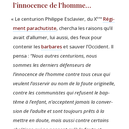
l’innocence de l’homme…
«
Le cen­tu­rion Phi­lippe Escla­vier, du X
Régi­
ème
ment para­chu­tiste
, cher­cha les rai­sons qu’il
avait d’allumer, lui aus­si, des feux pour
conte­nir les
bar­bares
et sau­ver l’Occident. Il
pen­sa :
“
Nous autres cen­tu­rions, nous
sommes les der­niers défen­seurs de
l’innocence de l’homme contre tous ceux qui
veulent l’asservir au nom de la faute ori­gi­nelle,
contre les com­mu­nistes qui refusent le bap­
tême à l’enfant, n’acceptent jamais la conver­
sion de l’adulte et sont tou­jours prêts à la
mettre en doute, mais aus­si contre cer­tains