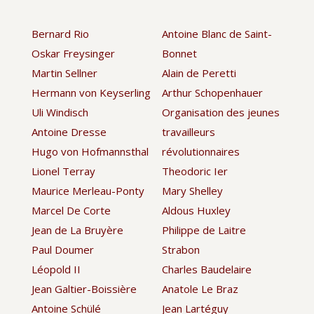
Bernard Rio
Antoine Blanc de Saint-
Oskar Freysinger
Bonnet
Martin Sellner
Alain de Peretti
Hermann von Keyserling
Arthur Schopenhauer
Uli Windisch
Organisation des jeunes
Antoine Dresse
travailleurs
Hugo von Hofmannsthal
révolutionnaires
Lionel Terray
Theodoric Ier
Maurice Merleau-Ponty
Mary Shelley
Marcel De Corte
Aldous Huxley
Jean de La Bruyère
Philippe de Laitre
Paul Doumer
Strabon
Léopold II
Charles Baudelaire
Jean Galtier-Boissière
Anatole Le Braz
Antoine Schülé
Jean Lartéguy