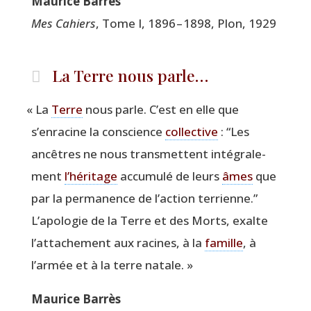
Mau­rice Barrès
Mes Cahiers
, Tome I, 1896 – 1898, Plon, 1929
La Terre nous parle…
«
La
Terre
nous parle. C’est en elle que
s’enracine la conscience
col­lec­tive
:
“
Les
ancêtres ne nous trans­mettent inté­gra­le­
ment
l’héritage
accu­mu­lé de leurs
âmes
que
par la per­ma­nence de l’action ter­rienne.”
L’apologie de la Terre et des Morts, exalte
l’attachement aux racines, à la
famille
, à
l’armée et à la terre natale. »
Mau­rice Barrès