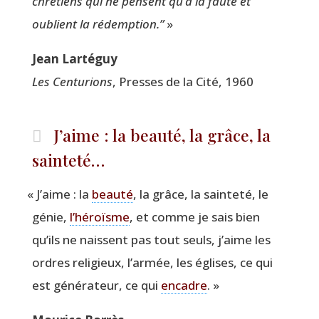
chré­tiens qui ne pensent qu’à la faute et
oublient la rédemp­tion.”
»
Jean Lar­té­guy
Les Cen­tu­rions
, Presses de la Cité, 1960
J’aime : la beauté, la grâce, la
sainteté…
«
J’aime : la
beau­té
, la grâce, la sain­te­té, le
génie,
l’héroïsme
, et comme je sais bien
qu’ils ne naissent pas tout seuls, j’aime les
ordres reli­gieux, l’armée, les églises, ce qui
est géné­ra­teur, ce qui
encadre
. »