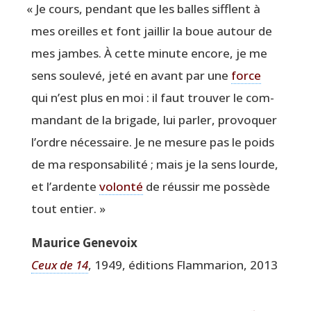
«
Je cours, pen­dant que les balles sifflent à
mes oreilles et font jaillir la boue autour de
mes jambes. À cette minute encore, je me
sens sou­le­vé, jeté en avant par une
force
qui n’est plus en moi : il faut trou­ver le com­
man­dant de la bri­gade, lui par­ler, pro­vo­quer
l’ordre néces­saire. Je ne mesure pas le poids
de ma res­pon­sa­bi­li­té ; mais je la sens lourde,
et l’ar­dente
volon­té
de réus­sir me pos­sède
tout entier. »
Mau­rice Genevoix
Ceux de 14
, 1949, édi­tions Flam­ma­rion, 2013