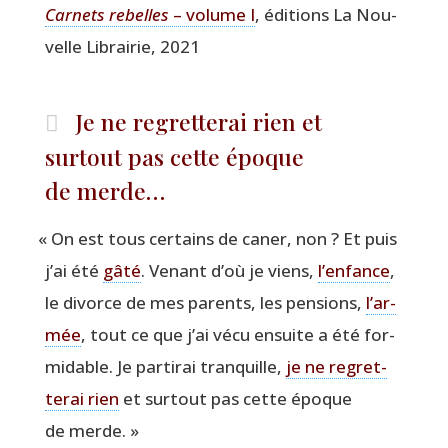
Car­nets rebelles
– volume I
, édi­tions La Nou­
velle Librai­rie, 2021
Je ne regretterai rien et
surtout pas cette époque
de merde…
«
On est tous cer­tains de caner, non ? Et puis
j’ai été
gâté
. Venant d’où je viens,
l’en­fance
,
le divorce de mes parents, les pen­sions,
l’ar­
mée
, tout ce que j’ai vécu ensuite a été for­
mi­dable. Je par­ti­rai tran­quille,
je ne regret­
te­rai rien
et sur­tout pas cette époque
de merde. »