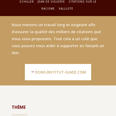
SCHILLER
JEAN DE VIGUERIE
CITATIONS SUR LE
RACISME
SALLUSTE
Nous menons un travail long et exigeant afin
d'assurer la qualité des milliers de citations que
nous vous proposons. Tout cela a un coût que
vous pouvez nous aider à supporter en faisant un
don.
DONS.INSTITUT-ILIADE.COM
THÈME