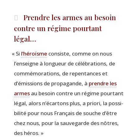
Prendre les armes au besoin
contre un régime pourtant
légal…
«
Si
l’héroïsme
consiste, comme on nous
l’enseigne à lon­gueur de célé­bra­tions, de
com­mé­mo­ra­tions, de repen­tances et
d’émissions de pro­pa­gande, à
prendre les
armes
au besoin contre un régime pour­tant
légal, alors n’écartons plus, a prio­ri, la pos­si­
bi­li­té pour nous Fran­çais de souche d’être
chez nous, pour la sau­ve­garde des nôtres,
des héros. »