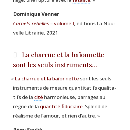
Domi­nique Venner
Car­nets rebelles
– volume I
, édi­tions La Nou­
velle Librai­rie, 2021
La charrue et la baïonnette
sont les seuls instruments…
«
La char­rue et la baïon­nette
sont les seuls
ins­tru­ments de mesure quan­ti­ta­tifs qua­li­ta­
tifs de la
cité
har­mo­nieuse, bar­rages au
règne de la
quan­ti­té fidu­ciaire
. Splen­dide
réa­lisme de l’amour, et rien d’autre. »
Rémi Sou­lié