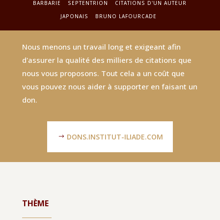
BARBARIE
SEPTENTRION
CITATIONS D'UN AUTEUR
JAPONAIS
BRUNO LAFOURCADE
Nous menons un travail long et exigeant afin
d'assurer la qualité des milliers de citations que
nous vous proposons. Tout cela a un coût que
vous pouvez nous aider à supporter en faisant un
don.
DONS.INSTITUT-ILIADE.COM
THÈME