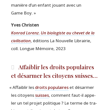
manière d’un enfant jouant avec un
Game Boy. »
Yves Chris­ten
Kon­rad Lorenz. Un bio­lo­giste au che­vet de la
civi­li­sa­tion
, édi­tions La Nou­velle Librai­rie,
coll. Longue Mémoire, 2023
Affaiblir les droits populaires
et désarmer les citoyens suisses…
«
Affai­blir les
droits popu­laires
et désar­mer
les citoyens
suisses
, com­ment faut-il appe­
ler un tel pro­jet poli­tique ? Le terme de tra­