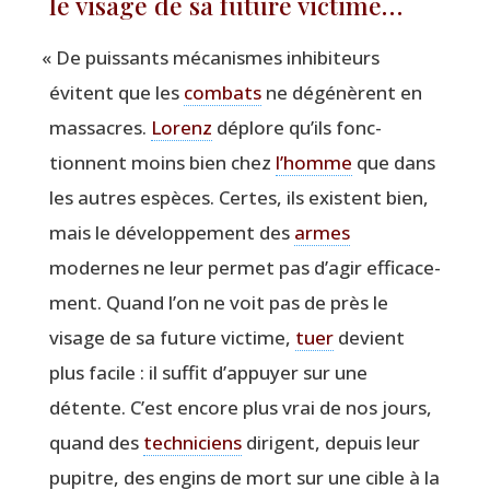
le visage de sa future victime…
«
De puis­sants méca­nismes inhi­bi­teurs
évitent que les
com­bats
ne dégé­nèrent en
mas­sacres.
Lorenz
déplore qu’ils fonc­
tionnent moins bien chez
l’homme
que dans
les autres espèces. Certes, ils existent bien,
mais le déve­lop­pe­ment des
armes
modernes ne leur per­met pas d’agir effi­ca­ce­
ment. Quand l’on ne voit pas de près le
visage de sa future vic­time,
tuer
devient
plus facile : il suf­fit d’appuyer sur une
détente. C’est encore plus vrai de nos jours,
quand des
tech­ni­ciens
dirigent, depuis leur
pupitre, des engins de mort sur une cible à la