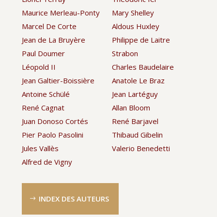
Maurice Merleau-Ponty
Mary Shelley
Marcel De Corte
Aldous Huxley
Jean de La Bruyère
Philippe de Laitre
Paul Doumer
Strabon
Léopold II
Charles Baudelaire
Jean Galtier-Boissière
Anatole Le Braz
Antoine Schülé
Jean Lartéguy
René Cagnat
Allan Bloom
Juan Donoso Cortés
René Barjavel
Pier Paolo Pasolini
Thibaud Gibelin
Jules Vallès
Valerio Benedetti
Alfred de Vigny
INDEX DES AUTEURS