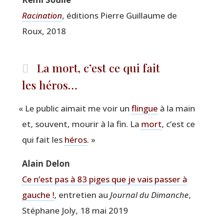
Raci­na­tion
, édi­tions Pierre Guillaume de
Roux, 2018
La mort, c’est ce qui fait
les héros…
«
Le public aimait me voir un
flingue
à la main
et, sou­vent, mou­rir à la fin. La
mort
, c’est ce
qui fait les
héros
. »
Alain Delon
Ce n’est pas à 83 piges que je vais pas­ser à
gauche !
, entre­tien au
Jour­nal du Dimanche
,
Sté­phane Joly, 18 mai 2019