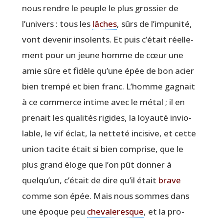
nous rendre le peuple le plus gros­sier de
l’univers : tous les
lâches
, sûrs de l’impunité,
vont deve­nir inso­lents. Et puis c’était réel­le­
ment pour un jeune homme de cœur une
amie sûre et fidèle qu’une épée de bon acier
bien trem­pé et bien franc. L’homme gagnait
à ce com­merce intime avec le métal ; il en
pre­nait les qua­li­tés rigides, la loyau­té invio­
lable, le vif éclat, la net­te­té inci­sive, et cette
union tacite était si bien com­prise, que le
plus grand éloge que l’on pût don­ner à
quelqu’un, c’était de dire qu’il était
brave
comme son épée. Mais nous sommes dans
une époque peu
che­va­le­resque
, et la pro­