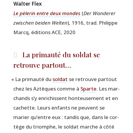
Wal­ter Flex
Le pèle­rin entre deux mondes
(
Der Wan­de­rer
zwi­schen bei­den Wel­ten
), 1916, trad. Phi­lippe
Marcq, édi­tions ACE, 2020
La primauté du soldat se
retrouve partout…
«
La pri­mau­té du
sol­dat
se retrouve par­tout
chez les Aztèques comme à
Sparte
. Les mar­
chands s’y enri­chissent hon­teu­se­ment et en
cachette. Leurs enfants ne peuvent se
marier qu’entre eux : tan­dis que, dans le cor­
tège du triomphe, le sol­dat marche à côté