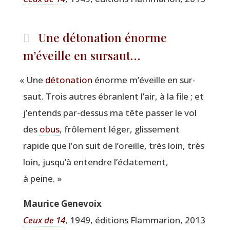
Une détonation énorme
m’éveille en sursaut…
«
Une
déto­na­tion
énorme m’é­veille en sur­
saut. Trois autres ébranlent l’air, à la file ; et
j’en­tends par-des­sus ma tête pas­ser le vol
des
obus
, frô­le­ment léger, glis­se­ment
rapide que l’on suit de l’o­reille, très loin, très
loin, jus­qu’à entendre l’é­cla­te­ment,
à peine. »
Mau­rice Genevoix
Ceux de 14
, 1949, édi­tions Flam­ma­rion, 2013