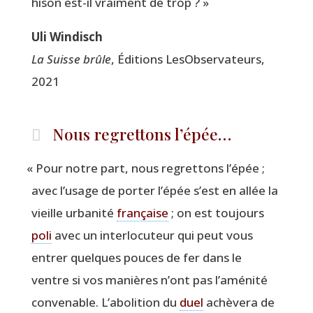
hi­son est-il vrai­ment de trop ? »
Uli Win­disch
La Suisse brûle
, Édi­tions LesOb­ser­va­teurs,
2021
Nous regrettons l’épée…
«
Pour notre part, nous regret­tons l’épée ;
avec l’usage de por­ter l’épée s’est en allée la
vieille urba­ni­té
fran­çaise
; on est tou­jours
poli
avec un inter­lo­cu­teur qui peut vous
entrer quelques pouces de fer dans le
ventre si vos manières n’ont pas l’aménité
conve­nable. L’abolition du
duel
achè­ve­ra de