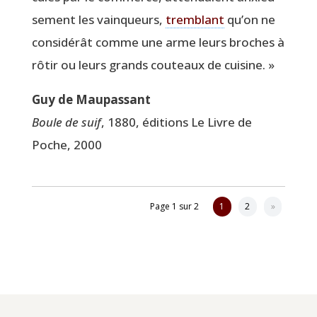
se­ment les vain­queurs,
trem­blant
qu’on ne
consi­dé­rât comme une arme leurs broches à
rôtir ou leurs grands cou­teaux de cuisine. »
Guy de Maupassant
Boule de suif
, 1880, édi­tions Le Livre de
Poche, 2000
Page 1 sur 2
1
2
»