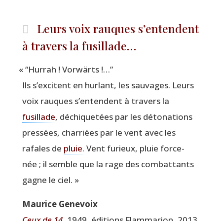
Leurs voix rauques s’entendent
à travers la fusillade…
«
“
Hur­rah ! Vorwärts !…”
Ils s’ex­citent en hur­lant, les sau­vages. Leurs
voix rauques s’en­tendent à tra­vers la
fusillade
, déchi­que­tées par les déto­na­tions
pres­sées, char­riées par le vent avec les
rafales de
pluie
. Vent furieux, pluie for­ce­
née ; il semble que la rage des com­bat­tants
gagne le ciel. »
Mau­rice Genevoix
Ceux de 14
, 1949, édi­tions Flam­ma­rion, 2013