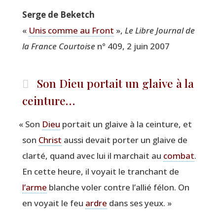
Serge de Beketch
«
Unis comme au Front
»,
Le Libre Jour­nal de
la France Cour­toise
n° 409, 2 juin 2007
Son Dieu portait un glaive à la
ceinture…
«
Son
Dieu
por­tait un glaive à la cein­ture, et
son
Christ
aus­si devait por­ter un glaive de
clar­té, quand avec lui il mar­chait au
com­bat
.
En cette heure, il voyait le tran­chant de
l’arme
blanche voler contre l’al­lié félon. On
en voyait le feu
ardre
dans ses yeux. »