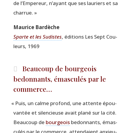
de l’Em­pe­reur, n’ayant que ses lau­riers et sa
charrue. »
Mau­rice Bardèche
Sparte et les Sudistes
, édi­tions Les Sept Cou­
leurs, 1969
Beaucoup de bourgeois
bedonnants, émasculés par le
commerce…
«
Puis, un calme pro­fond, une attente épou­
van­tée et silen­cieuse avait pla­né sur la cité.
Beau­coup de
bour­geois
bedon­nants, émas­
cu­lés par le com­merce, atten­daient anxieu­