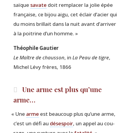
saïque
savate
doit rem­pla­cer la jolie épée
fran­çaise, ce bijou aigu, cet éclair d’acier qui
du moins brillait dans la nuit avant d’arriver
à la poi­trine d’un homme. »
Théo­phile Gautier
Le Maître de chaus­son
, in
La Peau de tigre
,
Michel Lévy frères, 1866
Une arme est plus qu’une
arme…
«
Une
arme
est beau­coup plus qu’une arme,
c’est un défi au
déses­poir
, un appel au cou­
rage, une rup­ture avec la
fata­li­té
. »