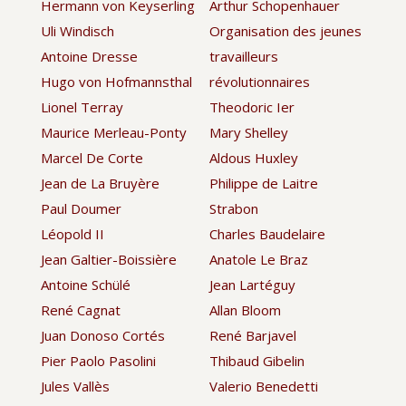
Hermann von Keyserling
Arthur Schopenhauer
Uli Windisch
Organisation des jeunes
Antoine Dresse
travailleurs
Hugo von Hofmannsthal
révolutionnaires
Lionel Terray
Theodoric Ier
Maurice Merleau-Ponty
Mary Shelley
Marcel De Corte
Aldous Huxley
Jean de La Bruyère
Philippe de Laitre
Paul Doumer
Strabon
Léopold II
Charles Baudelaire
Jean Galtier-Boissière
Anatole Le Braz
Antoine Schülé
Jean Lartéguy
René Cagnat
Allan Bloom
Juan Donoso Cortés
René Barjavel
Pier Paolo Pasolini
Thibaud Gibelin
Jules Vallès
Valerio Benedetti