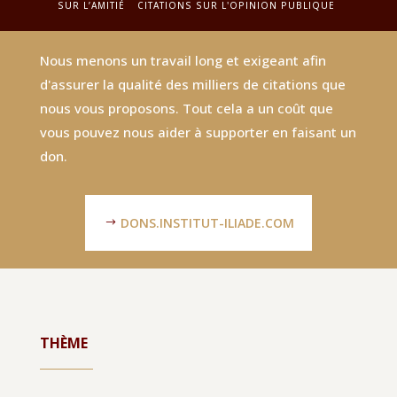
SUR L’AMITIÉ
CITATIONS SUR L'OPINION PUBLIQUE
Nous menons un travail long et exigeant afin
d'assurer la qualité des milliers de citations que
nous vous proposons. Tout cela a un coût que
vous pouvez nous aider à supporter en faisant un
don.
DONS.INSTITUT-ILIADE.COM
THÈME