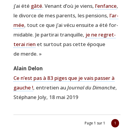
j’ai été
gâté
. Venant d’où je viens,
l’en­fance
,
le divorce de mes parents, les pen­sions,
l’ar­
mée
, tout ce que j’ai vécu ensuite a été for­
mi­dable. Je par­ti­rai tran­quille,
je ne regret­
te­rai rien
et sur­tout pas cette époque
de merde. »
Alain Delon
Ce n’est pas à 83 piges que je vais pas­ser à
gauche !
, entre­tien au
Jour­nal du Dimanche
,
Sté­phane Joly, 18 mai 2019
Page 1 sur 1
1