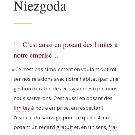
Niezgoda
C’est aussi en posant des limites à
notre emprise…
«
Ce n’est pas sim­ple­ment en vou­lant opti­mi­
ser nos rela­tions avec notre habi­tat (par une
ges­tion durable des éco­sys­tèmes) que nous
nous sau­ve­rons. C’est aus­si en posant des
limites
à notre emprise, en res­pec­tant
l’espace du sau­vage pour ce qu’il est, en
posant un regard
gra­tuit
et, en un sens,
fra­