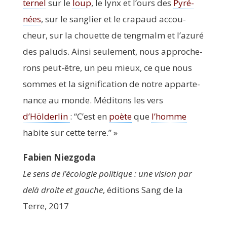
ter­nel
sur le
loup
, le lynx et l’ours des
Pyré­
nées
, sur le san­glier et le cra­paud accou­
cheur, sur la chouette de teng­malm et l’azuré
des paluds. Ain­si seule­ment, nous appro­che­
rons peut-être, un peu mieux, ce que nous
sommes et la signi­fi­ca­tion de notre appar­te­
nance au monde. Médi­tons les vers
d’Hölderlin
:
“
C’est en
poète
que
l’homme
habite sur cette terre.” »
Fabien Niez­go­da
Le sens de l’é­co­lo­gie poli­tique : une vision par
delà droite et gauche
, édi­tions Sang de la
Terre, 2017