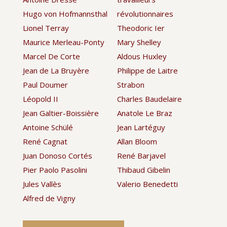
Hugo von Hofmannsthal
révolutionnaires
Lionel Terray
Theodoric Ier
Maurice Merleau-Ponty
Mary Shelley
Marcel De Corte
Aldous Huxley
Jean de La Bruyère
Philippe de Laitre
Paul Doumer
Strabon
Léopold II
Charles Baudelaire
Jean Galtier-Boissière
Anatole Le Braz
Antoine Schülé
Jean Lartéguy
René Cagnat
Allan Bloom
Juan Donoso Cortés
René Barjavel
Pier Paolo Pasolini
Thibaud Gibelin
Jules Vallès
Valerio Benedetti
Alfred de Vigny