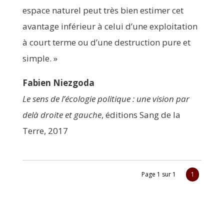
espace natu­rel peut très bien esti­mer cet
avan­tage infé­rieur à celui d’une exploi­ta­tion
à court terme ou d’une des­truc­tion pure et
simple. »
Fabien Niez­go­da
Le sens de l’é­co­lo­gie poli­tique : une vision par
delà droite et gauche
, édi­tions Sang de la
Terre, 2017
Page 1 sur 1
1