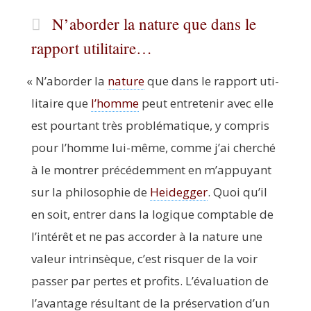
N’aborder la nature que dans le
rapport utilitaire…
«
N’aborder la
nature
que dans le rap­port uti­
li­taire que
l’homme
peut entre­te­nir avec elle
est pour­tant très pro­blé­ma­tique, y com­pris
pour l’homme lui-même, comme j’ai cher­ché
à le mon­trer pré­cé­dem­ment en m’appuyant
sur la phi­lo­so­phie de
Hei­deg­ger
. Quoi qu’il
en soit, entrer dans la logique comp­table de
l’intérêt et ne pas accor­der à la nature une
valeur intrin­sèque, c’est ris­quer de la voir
pas­ser par pertes et pro­fits. L’évaluation de
l’avantage résul­tant de la pré­ser­va­tion d’un