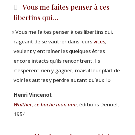
Vous me faites penser à ces
libertins qui…
«
Vous me faites pen­ser à ces liber­tins qui,
rageant de se vau­trer dans leurs
vices
,
veulent y entraî­ner les quelques êtres
encore intacts qu’ils ren­contrent. Ils
n’espèrent rien y gagner, mais il leur plaît de
voir les autres y perdre autant qu’eux ! »
Hen­ri Vincenot
Wal­ther, ce boche mon ami
, édi­tions Denoël,
1954