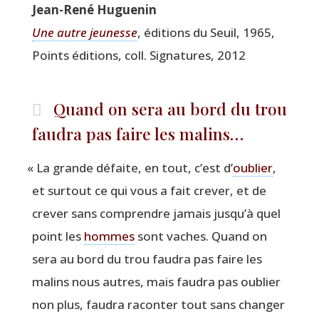
Jean-René Hugue­nin
Une autre jeu­nesse
, édi­tions du Seuil, 1965,
Points édi­tions, coll. Signa­tures, 2012
Quand on sera au bord du trou
faudra pas faire les malins…
«
La grande défaite, en tout, c’est d’
oublier
,
et sur­tout ce qui vous a fait cre­ver, et de
cre­ver sans com­prendre jamais jusqu’à quel
point les
hommes
sont vaches. Quand on
sera au bord du trou fau­dra pas faire les
malins nous autres, mais fau­dra pas oublier
non plus, fau­dra racon­ter tout sans chan­ger