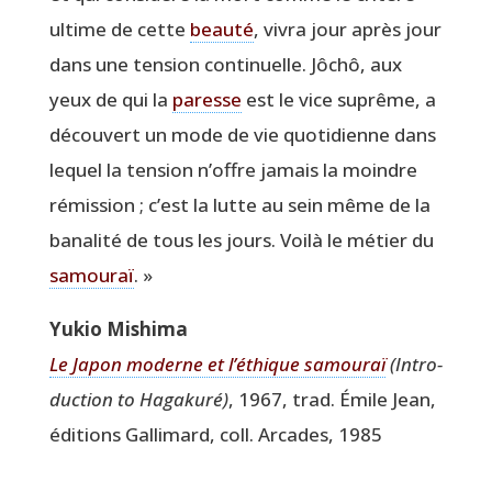
ultime de cette
beau­té
, vivra jour après jour
dans une ten­sion conti­nuelle. Jôchô, aux
yeux de qui la
paresse
est le vice suprême, a
décou­vert un mode de vie quo­ti­dienne dans
lequel la ten­sion n’offre jamais la moindre
rémis­sion ; c’est la lutte au sein même de la
bana­li­té de tous les jours. Voi­là le métier du
samou­raï
. »
Yukio Mishi­ma
Le Japon moderne et l’éthique samou­raï
(Intro­
duc­tion to Haga­ku­ré)
, 1967, trad. Émile Jean,
édi­tions Gal­li­mard, coll. Arcades, 1985