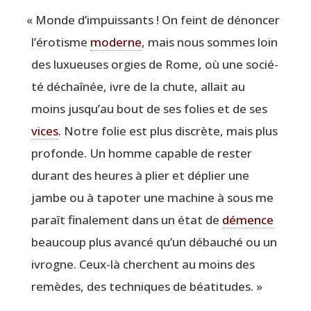
«
Monde d’impuissants ! On feint de dénon­cer
l’érotisme
moderne
, mais nous sommes loin
des luxueuses orgies de Rome, où une socié­
té déchaî­née, ivre de la chute, allait au
moins jusqu’au bout de ses folies et de ses
vices
. Notre folie est plus dis­crète, mais plus
pro­fonde. Un homme capable de res­ter
durant des heures à plier et déplier une
jambe ou à tapo­ter une machine à sous me
paraît fina­le­ment dans un état de
démence
beau­coup plus avan­cé qu’un débau­ché ou un
ivrogne. Ceux-là cherchent au moins des
remèdes, des tech­niques de béatitudes. »