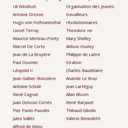
Uli Windisch
Organisation des jeunes
Antoine Dresse
travailleurs
Hugo von Hofmannsthal
révolutionnaires
Lionel Terray
Theodoric Ier
Maurice Merleau-Ponty
Mary Shelley
Marcel De Corte
Aldous Huxley
Jean de La Bruyère
Philippe de Laitre
Paul Doumer
Strabon
Léopold II
Charles Baudelaire
Jean Galtier-Boissière
Anatole Le Braz
Antoine Schülé
Jean Lartéguy
René Cagnat
Allan Bloom
Juan Donoso Cortés
René Barjavel
Pier Paolo Pasolini
Thibaud Gibelin
Jules Vallès
Valerio Benedetti
Alfred de Vigny