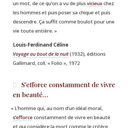
un mot, de ce qu’on a vu de plus
vicieux
chez
les hommes et puis poser sa chique et puis
des­cendre. Ça suf­fit comme bou­lot pour une
vie toute entière. »
Louis-Fer­di­nand Céline
Voyage au bout de la nuit
(1932), édi­tions
Gal­li­mard, coll. « Folio », 1972
S’efforce constamment de vivre
en beauté…
«
L’homme qui, au nom d’un idéal moral,
s’efforce
constam­ment de vivre en beau­té
et qui consi­dère la mort comme le cri­tère