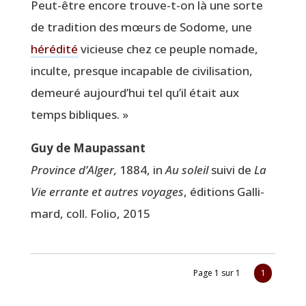
Peut-être encore trouve-t-on là une sorte
de tra­di­tion des mœurs de Sodome, une
héré­di­té
vicieuse chez ce peuple nomade,
inculte, presque inca­pable de civi­li­sa­tion,
demeu­ré aujourd’­hui tel qu’il était aux
temps bibliques. »
Guy de Maupassant
Pro­vince d’Al­ger,
1884, in
Au soleil
sui­vi de
La
Vie errante et autres voyages
, édi­tions Gal­li­
mard, coll. Folio, 2015
Page 1 sur 1
1