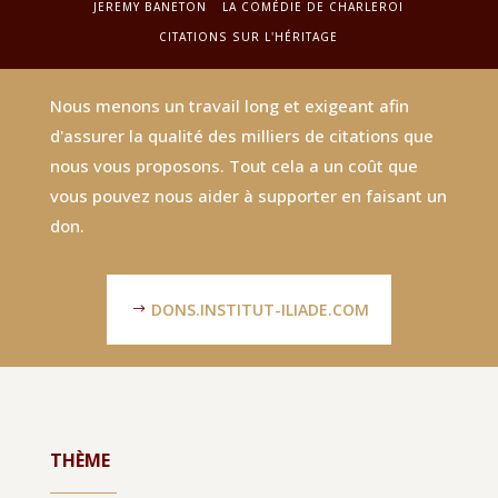
JEREMY BANETON
LA COMÉDIE DE CHARLEROI
CITATIONS SUR L'HÉRITAGE
Nous menons un travail long et exigeant afin
d'assurer la qualité des milliers de citations que
nous vous proposons. Tout cela a un coût que
vous pouvez nous aider à supporter en faisant un
don.
DONS.INSTITUT-ILIADE.COM
THÈME