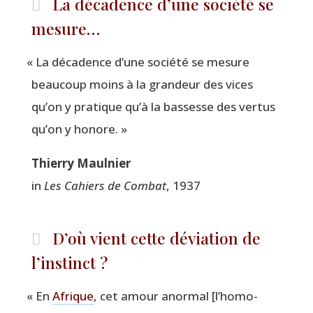
La décadence d’une société se
mesure…
«
La déca­dence d’une socié­té se mesure
beau­coup moins à la gran­deur des vices
qu’on y pra­tique qu’à la bas­sesse des ver­tus
qu’on y honore. »
Thier­ry Maulnier
in
Les Cahiers de Com­bat
, 1937
D’où vient cette déviation de
l’instinct ?
«
En
Afrique
, cet amour anor­mal [l’ho­mo­