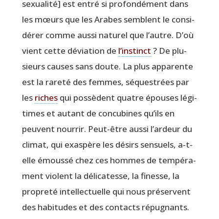
sexua­li­té] est entré si pro­fon­dé­ment dans
les mœurs que les Arabes semblent le consi­
dé­rer comme aus­si natu­rel que l’autre. D’où
vient cette dévia­tion de
l’ins­tinct
? De plu­
sieurs causes sans doute. La plus appa­rente
est la rare­té des femmes, séques­trées par
les
riches
qui pos­sèdent quatre épouses légi­
times et autant de concu­bines qu’ils en
peuvent nour­rir. Peut-être aus­si l’ar­deur du
cli­mat, qui exas­père les dési­rs sen­suels, a‑t-
elle émous­sé chez ces hommes de tem­pé­ra­
ment violent la déli­ca­tesse, la finesse, la
pro­pre­té intel­lec­tuelle qui nous pré­servent
des habi­tudes et des contacts répu­gnants.