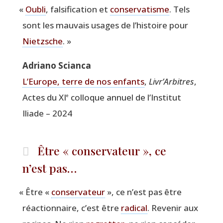
«
Oubli
, fal­si­fi­ca­tion et
conser­va­tisme
. Tels
sont les mau­vais usages de l’histoire pour
Nietzsche
. »
Adria­no Scianca
L’Europe, terre de nos enfants
,
Livr’Arbitres
,
Actes du XI
col­loque annuel de l’Institut
e
Iliade – 2024
Être « conservateur », ce
n’est pas…
«
Être «
conser­va­teur
», ce n’est pas être
réac­tion­naire, c’est être
radi­cal
. Reve­nir aux