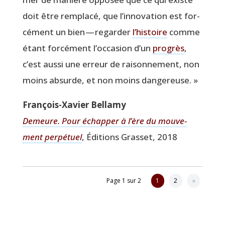
doit être rem­pla­cé, que l’in­no­va­tion est for­
cé­ment un bien — regar­der
l’his­toire
comme
étant for­cé­ment l’oc­ca­sion d’un
pro­grès
,
c’est aus­si une erreur de rai­son­ne­ment, non
moins absurde, et non moins dangereuse. »
Fran­çois-Xavier Bellamy
Demeure. Pour échap­per à l’ère du mou­ve­
ment per­pé­tuel
, Édi­tions Gras­set, 2018
Page 1 sur 2
1
2
»