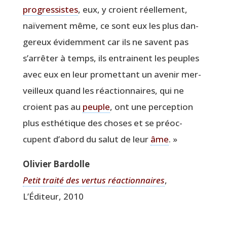
pro­gres­sistes
, eux, y croient réel­le­ment,
naï­ve­ment même, ce sont eux les plus dan­
ge­reux évi­dem­ment car ils ne savent pas
s’arrêter à temps, ils entrainent les peuples
avec eux en leur pro­met­tant un ave­nir mer­
veilleux quand les réac­tion­naires, qui ne
croient pas au
peuple
, ont une per­cep­tion
plus esthé­tique des choses et se pré­oc­
cupent d’abord du salut de leur
âme
. »
Oli­vier Bardolle
Petit trai­té des ver­tus réac­tion­naires
,
L’Éditeur, 2010