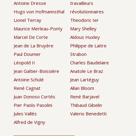
Antoine Dresse
travailleurs
Hugo von Hofmannsthal
révolutionnaires
Lionel Terray
Theodoric Ier
Maurice Merleau-Ponty
Mary Shelley
Marcel De Corte
Aldous Huxley
Jean de La Bruyère
Philippe de Laitre
Paul Doumer
Strabon
Léopold II
Charles Baudelaire
Jean Galtier-Boissière
Anatole Le Braz
Antoine Schülé
Jean Lartéguy
René Cagnat
Allan Bloom
Juan Donoso Cortés
René Barjavel
Pier Paolo Pasolini
Thibaud Gibelin
Jules Vallès
Valerio Benedetti
Alfred de Vigny