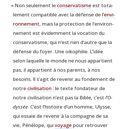
«
Non seule­ment le
conser­va­tisme
est tota­
le­ment com­pa­tible avec la défense de
l’en­vi­
ron­ne­ment
, mais la pro­tec­tion de l’en­vi­ron­
ne­ment est évi­dem­ment la voca­tion du
conser­va­tisme, qui n’est rien d’autre que la
défense du foyer. Une oiko­phi­lie. L’i­dée
selon laquelle le monde ne nous appar­tient
pas, il appar­tient à nos parents, à nos
besoins. Il s’a­git de reve­nir au fon­de­ment de
notre
civi­li­sa­tion
: le texte fon­da­teur de
notre civi­li­sa­tion n’est pas la Bible, c’est
l’O­
dys­sée
. C’est l’his­toire d’un homme, Ulysse,
qui essaie de reve­nir à la com­pagne de sa
vie, Péné­lope, qui
voyage
pour retrou­ver