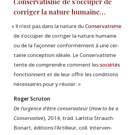
Conservatisme de s’occuper de
corriger la nature humaine…
«
Il n’est pas dans la nature du
Conser­va­tisme
de s’occuper de cor­ri­ger la nature humaine
ou de la façon­ner confor­mé­ment à une cer­
taine concep­tion idéale. Le Conser­va­tisme
tente de com­prendre com­ment les
socié­tés
fonc­tionnent et de leur offrir les condi­tions
néces­saires pour y réussir. »
Roger Scru­ton
De l’urgence d’être conser­va­teur
(
How to be a
Conser­va­tive
), 2014, trad. Læti­tia Strauch-
Bonart, édi­tions l’Artilleur, coll. Inter­ven­