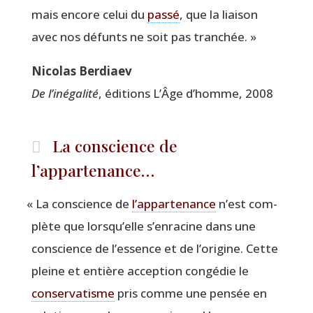
mais encore celui du
pas­sé
, que la liai­son
avec nos défunts ne soit pas tranchée. »
Nico­las Berdiaev
De l’inégalité
, édi­tions L’Âge d’homme, 2008
La conscience de
l’appartenance…
«
La conscience de
l’ap­par­te­nance
n’est com­
plète que lors­qu’elle s’en­ra­cine dans une
conscience de l’es­sence et de l’o­ri­gine. Cette
pleine et entière accep­tion congé­die le
conser­va­tisme
pris comme une pen­sée en