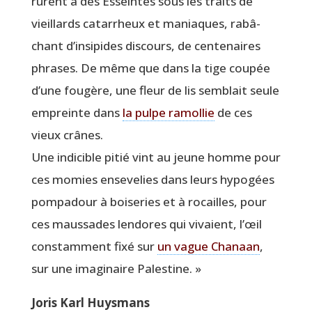
rurent à des Esseintes sous les traits de
vieillards catar­rheux et maniaques, rabâ­
chant d’insipides dis­cours, de cen­te­naires
phrases. De même que dans la tige cou­pée
d’une fou­gère, une fleur de lis sem­blait seule
empreinte dans
la pulpe ramol­lie
de ces
vieux crânes.
Une indi­cible pitié vint au jeune homme pour
ces momies ense­ve­lies dans leurs hypo­gées
pom­pa­dour à boi­se­ries et à rocailles, pour
ces maus­sades len­dores qui vivaient, l’œil
constam­ment fixé sur
un vague Cha­naan
,
sur une ima­gi­naire Palestine. »
Joris Karl Huysmans