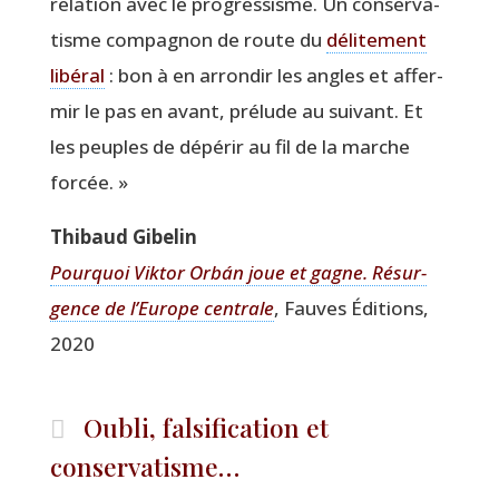
rela­tion avec le pro­gres­sisme. Un conser­va­
tisme com­pa­gnon de route du
déli­te­ment
libé­ral
: bon à en arron­dir les angles et affer­
mir le pas en avant, pré­lude au sui­vant. Et
les peuples de dépé­rir au fil de la marche
forcée. »
Thi­baud Gibelin
Pour­quoi Vik­tor Orbán joue et gagne. Résur­
gence de l’Europe cen­trale
, Fauves Édi­tions,
2020
Oubli, falsification et
conservatisme…