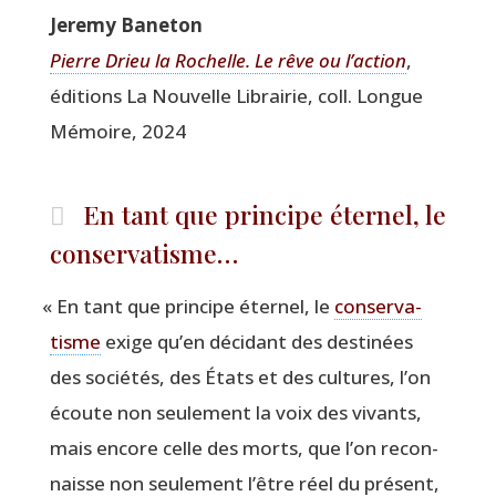
Jere­my Baneton
Pierre Drieu la Rochelle.
Le rêve ou l’action
,
édi­tions La Nou­velle Librai­rie, coll. Longue
Mémoire, 2024
En tant que principe éternel, le
conservatisme…
«
En tant que prin­cipe éter­nel, le
conser­va­
tisme
exige qu’en déci­dant des des­ti­nées
des socié­tés, des États et des cultures, l’on
écoute non seule­ment la voix des vivants,
mais encore celle des morts, que l’on recon­
naisse non seule­ment l’être réel du pré­sent,