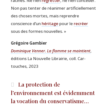
racines. Ne rien
regret­ter
, ne rien concé­der.
Non pas ten­ter de réani­mer arti­fi­ciel­le­ment
des choses mortes, mais reprendre
conscience d’un
héri­tage
pour le
recréer
sous des formes nouvelles. »
Gré­goire Gambier
Domi­nique Ven­ner. La flamme se main­tient
,
édi­tions La Nou­velle Librai­rie, coll. Car­
touches, 2023
La protection de
l’environnement est évidemment
la vocation du conservatisme…