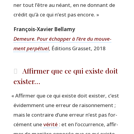
ner tout l’être au néant, en ne don­nant de
cré­dit qu’à ce qui n’est pas encore. »
Fran­çois-Xavier Bellamy
Demeure. Pour échap­per à l’ère du mou­ve­
ment per­pé­tuel
, Édi­tions Gras­set, 2018
Affirmer que ce qui existe doit
exister…
«
Affir­mer que ce qui existe doit exis­ter, c’est
évi­dem­ment une erreur de rai­son­ne­ment ;
mais le contraire d’une erreur n’est pas for­
cé­ment une
véri­té
: et en l’oc­cur­rence, affir­
mer de manière oppo­sée que ce qui existe