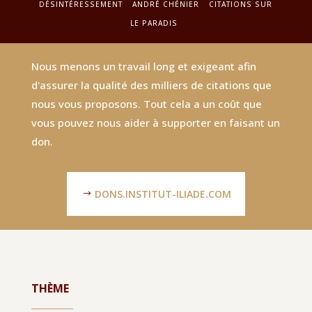
DÉSINTÉRESSEMENT
ANDRÉ CHÉNIER
CITATIONS SUR
LE PARADIS
Nous menons un travail long et exigeant afin
d'assurer la qualité des milliers de citations que
nous vous proposons. Tout cela a un coût que
vous pouvez nous aider à supporter en faisant un
don.
DONS.INSTITUT-ILIADE.COM
THÈME