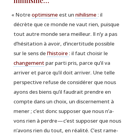
nihilisme…
«
Notre
opti­misme
est un
nihi­lisme
: il
décrète que ce monde ne vaut rien, puisque
tout autre monde sera meilleur. Il n’y a pas
d’hé­si­ta­tion à avoir, d’in­cer­ti­tude pos­sible
sur le sens de
l’his­toire
: il faut choi­sir le
chan­ge­ment
par par­ti pris, parce qu’il va
arri­ver et parce qu’il doit arri­ver. Une telle
pers­pec­tive refuse de consi­dé­rer que nous
ayons des biens qu’il fau­drait prendre en
compte dans un choix, un dis­cer­ne­ment à
mener ; c’est donc sup­po­ser que nous n’a­
vons rien à perdre — c’est sup­po­ser que nous
n’a­vons rien du tout, en réa­li­té. C’est rame­