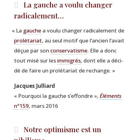
La gauche a voulu changer
radicalement…
«
La
gauche
a vou­lu chan­ger radi­ca­le­ment de
pro­lé­ta­riat
, au seul motif que l’an­cien l’a­vait
déçue par son
conser­va­tisme
. Elle a donc
tout misé sur les
immi­grés
, dont elle a déci­
dé de faire un pro­lé­ta­riat de rechange. »
Jacques Jul­liard
« Pour­quoi la gauche s’ef­fondre »,
Élé­ments
n°159
, mars 2016
Notre optimisme est un