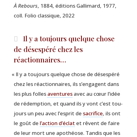
À Rebours
, 1884, édi­tions Gal­li­mard, 1977,
coll. Folio clas­sique, 2022
Il y a toujours quelque chose
de désespéré chez les
réactionnaires…
«
Il y a tou­jours quelque chose de déses­pé­ré
chez les réac­tion­naires, ils s’engagent dans
les plus folles
aven­tures
avec au cœur l’idée
de rédemp­tion, et quand ils y vont c’est tou­
jours un peu avec l’esprit de
sacri­fice
, ils ont
le goût de
l’action d’éclat
et rêvent de faire
de leur mort une apo­théose. Tan­dis que les