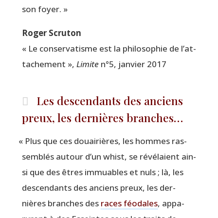
son foyer. »
Roger Scru­ton
« Le conser­va­tisme est la phi­lo­so­phie de l’at­
ta­che­ment »,
Limite
n°5, jan­vier 2017
Les descendants des anciens
preux, les dernières branches…
«
Plus que ces douai­rières, les hommes ras­
sem­blés autour d’un whist, se révé­laient ain­
si que des êtres immuables et nuls ; là, les
des­cen­dants des anciens preux, les der­
nières branches des
races féo­dales
, appa­