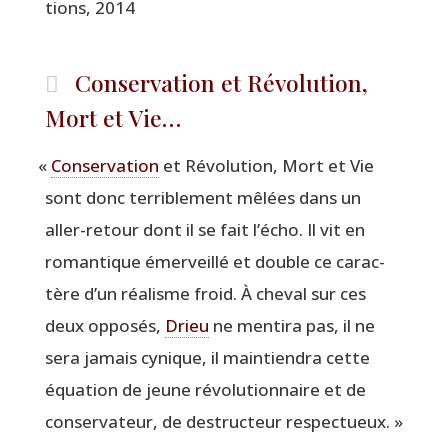
tions, 2014
Conservation et Révolution,
Mort et Vie…
«
Conser­va­tion
et Révo­lu­tion, Mort et Vie
sont donc ter­ri­ble­ment mêlées dans un
aller-retour dont il se fait l’écho. Il vit en
roman­tique émer­veillé et double ce carac­
tère d’un réa­lisme froid. À che­val sur ces
deux oppo­sés,
Drieu
ne men­ti­ra pas, il ne
sera jamais cynique, il main­tien­dra cette
équa­tion de jeune révo­lu­tion­naire et de
conser­va­teur, de des­truc­teur respectueux. »