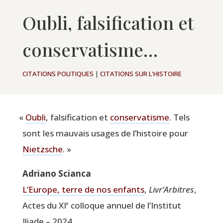
Oubli, falsification et
conservatisme…
CITATIONS POLITIQUES
|
CITATIONS SUR L'HISTOIRE
«
Oubli
, fal­si­fi­ca­tion et
conser­va­tisme
. Tels
sont les mau­vais usages de l’histoire pour
Nietzsche
. »
Adria­no Scianca
L’Europe, terre de nos enfants
,
Livr’Arbitres
,
Actes du XI
col­loque annuel de l’Institut
e
Iliade – 2024