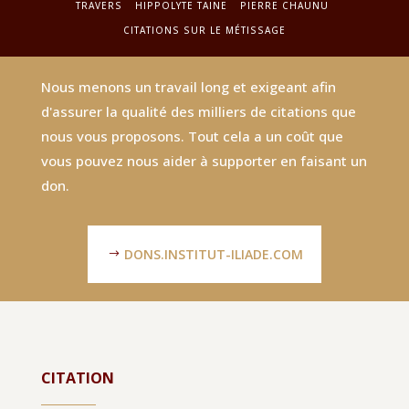
TRAVERS
HIPPOLYTE TAINE
PIERRE CHAUNU
CITATIONS SUR LE MÉTISSAGE
Nous menons un travail long et exigeant afin
d'assurer la qualité des milliers de citations que
nous vous proposons. Tout cela a un coût que
vous pouvez nous aider à supporter en faisant un
don.
DONS.INSTITUT-ILIADE.COM
CITATION