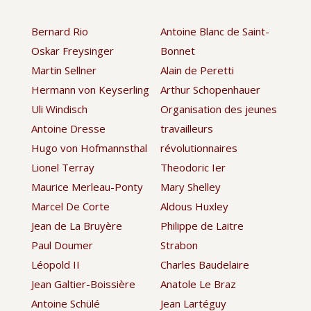
Bernard Rio
Antoine Blanc de Saint-
Oskar Freysinger
Bonnet
Martin Sellner
Alain de Peretti
Hermann von Keyserling
Arthur Schopenhauer
Uli Windisch
Organisation des jeunes
Antoine Dresse
travailleurs
Hugo von Hofmannsthal
révolutionnaires
Lionel Terray
Theodoric Ier
Maurice Merleau-Ponty
Mary Shelley
Marcel De Corte
Aldous Huxley
Jean de La Bruyère
Philippe de Laitre
Paul Doumer
Strabon
Léopold II
Charles Baudelaire
Jean Galtier-Boissière
Anatole Le Braz
Antoine Schülé
Jean Lartéguy