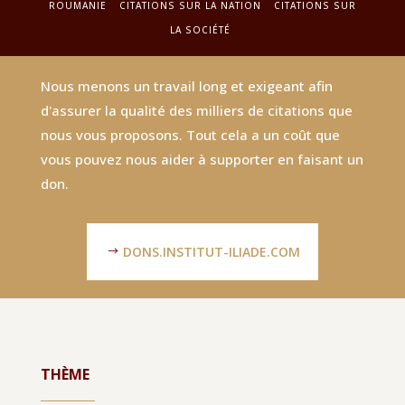
ROUMANIE
CITATIONS SUR LA NATION
CITATIONS SUR
LA SOCIÉTÉ
Nous menons un travail long et exigeant afin
d'assurer la qualité des milliers de citations que
nous vous proposons. Tout cela a un coût que
vous pouvez nous aider à supporter en faisant un
don.
DONS.INSTITUT-ILIADE.COM
THÈME