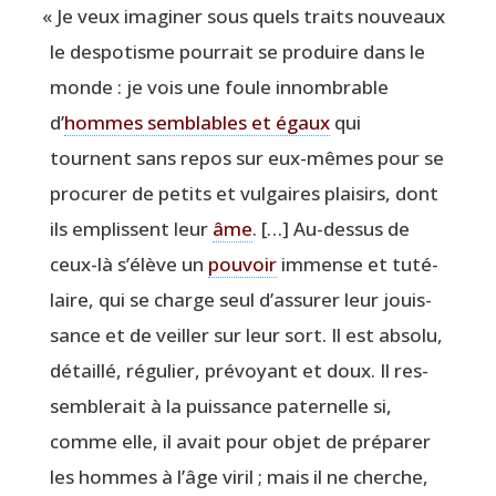
«
Je veux ima­gi­ner sous quels traits nou­veaux
le des­po­tisme pour­rait se pro­duire dans le
monde : je vois une foule innom­brable
d’
hommes sem­blables et égaux
qui
tournent sans repos sur eux-mêmes pour se
pro­cu­rer de petits et vul­gaires plai­sirs, dont
ils emplissent leur
âme
. […] Au-des­sus de
ceux-là s’élève un
pou­voir
immense et tuté­
laire, qui se charge seul d’assurer leur jouis­
sance et de veiller sur leur sort. Il est abso­lu,
détaillé, régu­lier, pré­voyant et doux. Il res­
sem­ble­rait à la puis­sance pater­nelle si,
comme elle, il avait pour objet de pré­pa­rer
les hommes à l’âge viril ; mais il ne cherche,