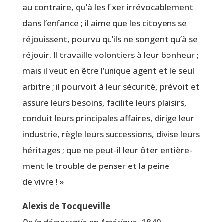
au contraire, qu’à les fixer irré­vo­ca­ble­ment
dans l’enfance ; il aime que les citoyens se
réjouissent, pour­vu qu’ils ne songent qu’à se
réjouir. Il tra­vaille volon­tiers à leur bon­heur ;
mais il veut en être l’unique agent et le seul
arbitre ; il pour­voit à leur sécu­ri­té, pré­voit et
assure leurs besoins, faci­lite leurs plai­sirs,
conduit leurs prin­ci­pales affaires, dirige leur
indus­trie, règle leurs suc­ces­sions, divise leurs
héri­tages ; que ne peut-il leur ôter entiè­re­
ment le trouble de pen­ser et la peine
de vivre ! »
Alexis de Tocqueville
De la démo­cra­tie en Amé­rique
, 1840