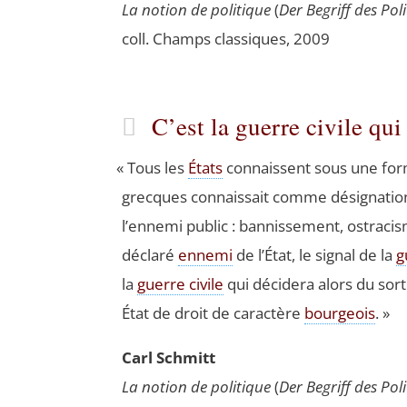
La notion de poli­tique
(
Der Begriff des Poli­
coll. Champs clas­siques, 2009
C’est la guerre civile qu
«
Tous les
États
connaissent sous une forme
grecques connais­sait comme dési­gna­tion o
l’ennemi public : ban­nis­se­ment, ostra­cis
décla­ré
enne­mi
de l’État, le signal de la
g
la
guerre civile
qui déci­de­ra alors du sor
État de droit de carac­tère
bour­geois
. »
Carl Schmitt
La notion de poli­tique
(
Der Begriff des Poli­