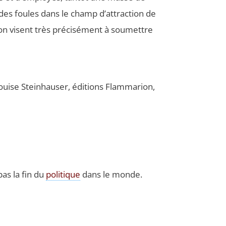
 des foules dans le champ d’attraction de
ion visent très pré­ci­sé­ment à sou­mettre
uise Stein­hau­ser, édi­tions Flam­ma­rion,
pas la fin du
poli­tique
dans le monde.