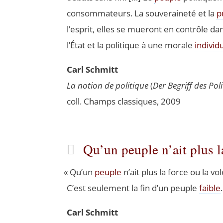
consom­ma­teurs. La sou­ve­rai­ne­té et la
p
l’esprit, elles se mue­ront en contrôle dan
l’État et la poli­tique à une morale
indi­vi­d
Carl Schmitt
La notion de poli­tique
(
Der Begriff des Poli­
coll. Champs clas­siques, 2009
Qu’un peuple n’ait plus 
«
Qu’un
peuple
n’ait plus la force ou la vo
C’est seule­ment la fin d’un peuple
faible
Carl Schmitt