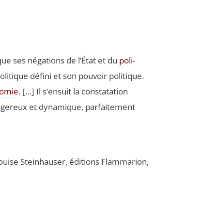
que ses néga­tions de l’État et du
poli­
oli­tique défi­ni et son pou­voir poli­tique.
nomie
. […] Il s’ensuit la consta­ta­tion
ge­reux et dyna­mique, par­fai­te­ment
uise Stein­hau­ser, édi­tions Flam­ma­rion,