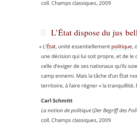
coll. Champs clas­siques, 2009
L’État dispose du jus be
«
L’
État
, uni­té essen­tiel­le­ment
poli­tique
, 
une déci­sion qui lui soit propre, et de le co
celle d’exiger de ses natio­naux qu’ils soi
camp enne­mi. Mais la tâche d’un État nor­ma
ter­ri­toire, à faire régner « la tran­quilli­té, l
Carl Schmitt
La notion de poli­tique
(
Der Begriff des Poli­
coll. Champs clas­siques, 2009