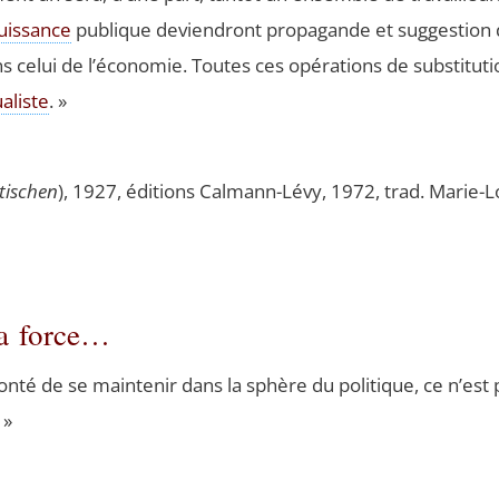
uis­sance
publique devien­dront pro­pa­gande et sug­ges­tion
s celui de l’économie. Toutes ces opé­ra­tions de sub­sti­tu­t
ua­liste
. »
ti­schen
), 1927, édi­tions Cal­mann-Lévy, 1972, trad. Marie-Lo
la force…
lon­té de se main­te­nir dans la sphère du poli­tique, ce n’est 
. »