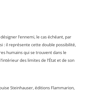
e de dési­gner l’ennemi, le cas échéant, par
 : il repré­sente cette double pos­si­bi­li­té,
tres humains qui se trouvent dans le
 l’intérieur des limites de l’État et de son
uise Stein­hau­ser, édi­tions Flam­ma­rion,