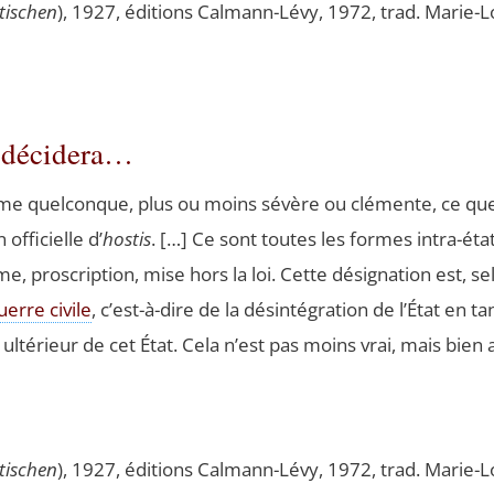
ti­schen
), 1927, édi­tions Cal­mann-Lévy, 1972, trad. Marie-Lo
i décidera…
 quel­conque, plus ou moins sévère ou clé­mente, ce que l
ffi­cielle d’
hos­tis
. […] Ce sont toutes les formes intra-éta­t
me, pros­crip­tion, mise hors la loi. Cette dési­gna­tion est, 
uerre civile
, c’est-à-dire de la dés­in­té­gra­tion de l’État en 
t ulté­rieur de cet État. Cela n’est pas moins vrai, mais bi
ti­schen
), 1927, édi­tions Cal­mann-Lévy, 1972, trad. Marie-Lo