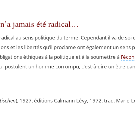
 n’a jamais été radical…
adi­cal au sens poli­tique du terme. Cepen­dant il va de soi 
­sa­tions et les liber­tés qu’il pro­clame ont éga­le­ment un sens p
bli­ga­tions éthiques à la poli­tique et à la sou­mettre à
l’éco
ui pos­tulent un homme cor­rom­pu, c’est-à-dire un être dan­
ti­schen
), 1927, édi­tions Cal­mann-Lévy, 1972, trad. Marie-Lo