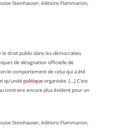
uise Stein­hau­ser, édi­tions Flam­ma­rion,
e droit public dans les démo­cra­ties
iques de dési­gna­tion offi­cielle de
selon le com­por­te­ment de celui qui a été
tant qu’unité
poli­tique
orga­ni­sée. […] C’est
en au contraire encore plus évident pour un
uise Stein­hau­ser, édi­tions Flam­ma­rion,