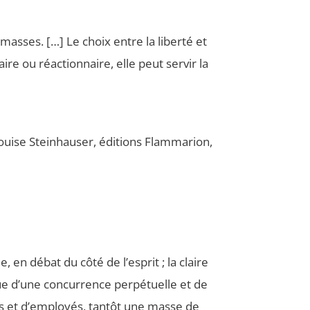
masses. […] Le choix entre la liber­té et
re ou réac­tion­naire, elle peut ser­vir la
uise Stein­hau­ser, édi­tions Flam­ma­rion,
 en débat du côté de l’esprit ; la claire
ue d’une concur­rence per­pé­tuelle et de
urs et d’employés, tan­tôt une masse de