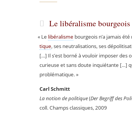
Le libéralisme bourgeois
«
Le
libé­ra­lisme
bour­geois n’a jamais été r
tique
, ses neu­tra­li­sa­tions, ses dépo­li­ti
[…] Il s’est bor­né à vou­loir impo­ser des o
curieuse et sans doute inquié­tante […] q
problématique. »
Carl Schmitt
La notion de poli­tique
(
Der Begriff des Poli­
coll. Champs clas­siques, 2009