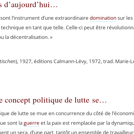
es d’aujourd’hui…
sont l’instrument d’une extra­or­di­naire
domi­na­tion
sur les 
ch­nique en tant que telle. Celle-ci peut être révo­lu­tion­nai
 ou la décentralisation. »
ti­schen
), 1927, édi­tions Cal­mann-Lévy, 1972, trad. Marie-Lo
le concept politique de lutte se…
­tique de lutte se mue en concur­rence du côté de l’économie,
 que sont la
guerre
et la paix est rem­pla­cée par la dyna­miq
­ment un sera, d’une part, tan­tôt un ensemble de tra­vaille