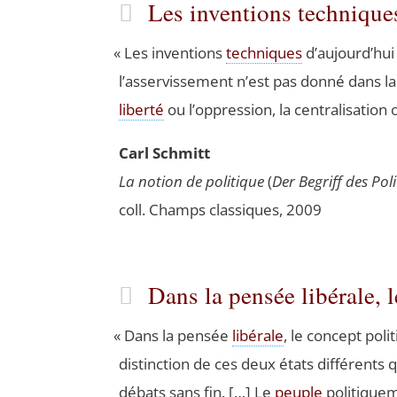
Les inventions techniqu
«
Les inven­tions
tech­niques
d’aujourd’hui 
l’asservissement n’est pas don­né dans la te
liber­té
ou l’oppression, la cen­tra­li­sa­tion
Carl Schmitt
La notion de poli­tique
(
Der Begriff des Poli­
coll. Champs clas­siques, 2009
Dans la pensée libérale, 
«
Dans la pen­sée
libé­rale
, le concept poli
dis­tinc­tion de ces deux états dif­fé­rents
débats sans fin. […] Le
peuple
poli­ti­que