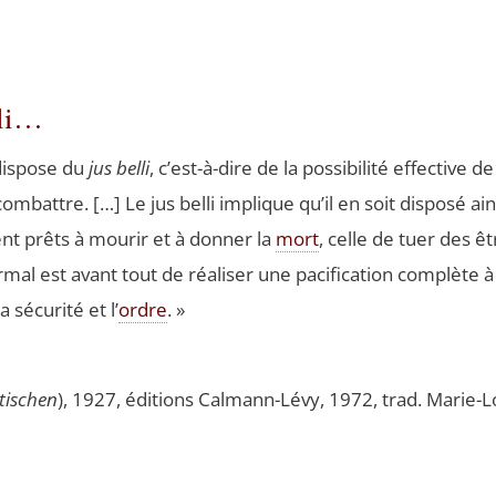
lli…
dis­pose du
jus bel­li
, c’est-à-dire de la pos­si­bi­li­té effec­tiv
m­battre. […] Le jus bel­li implique qu’il en soit dis­po­sé ain­si
ent prêts à mou­rir et à don­ner la
mort
, celle de tuer des ê
l est avant tout de réa­li­ser une paci­fi­ca­tion com­plète à
a sécu­ri­té et l’
ordre
. »
ti­schen
), 1927, édi­tions Cal­mann-Lévy, 1972, trad. Marie-Lo