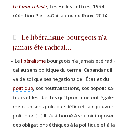
Le Cœur rebelle
, Les Belles Lettres, 1994,
réédi­tion Pierre-Guillaume de Roux, 2014
Le libéralisme bourgeois n’a
jamais été radical…
«
Le
libé­ra­lisme
bour­geois n’a jamais été radi­
cal au sens poli­tique du terme. Cepen­dant il
va de soi que ses néga­tions de l’État et du
poli­tique
, ses neu­tra­li­sa­tions, ses dépo­li­ti­sa­
tions et les liber­tés qu’il pro­clame ont éga­le­
ment un sens poli­tique défi­ni et son pou­voir
poli­tique. […] Il s’est bor­né à vou­loir impo­ser
des obli­ga­tions éthiques à la poli­tique et à la