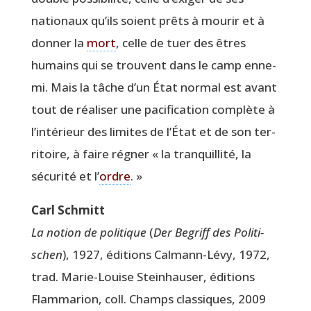
natio­naux qu’ils soient prêts à mou­rir et à
don­ner la
mort
, celle de tuer des êtres
humains qui se trouvent dans le camp enne­
mi. Mais la tâche d’un État nor­mal est avant
tout de réa­li­ser une paci­fi­ca­tion com­plète à
l’intérieur des limites de l’État et de son ter­
ri­toire, à faire régner « la tran­quilli­té, la
sécu­ri­té et l’
ordre
. »
Carl Schmitt
La notion de poli­tique
(
Der Begriff des Poli­ti­
schen
), 1927, édi­tions Cal­mann-Lévy, 1972,
trad. Marie-Louise Stein­hau­ser, édi­tions
Flam­ma­rion, coll. Champs clas­siques, 2009