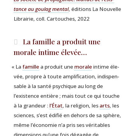
tance au gou­lag men­tal
, édi­tions La Nou­velle
Librai­rie, coll. Car­touches, 2022
La famille a produit une
morale intime élevée…
«
La
famille
a pro­duit une
morale
intime éle­
vée, propre à toute ampli­fi­ca­tion, indis­pen­
sable à la san­té psy­chique au long de
l’existence entière ; mais tout ce qui touche
à la gran­deur :
l’État
, la reli­gion, les
arts
, les
sciences, s’est édi­fié en dehors de sa sphère,
même l’économie n’a pris ses véri­tables
dimen­sions qu’une fois déga­gée de