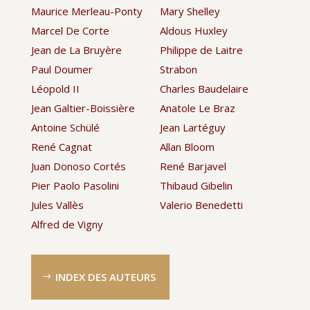
Maurice Merleau-Ponty
Mary Shelley
Marcel De Corte
Aldous Huxley
Jean de La Bruyère
Philippe de Laitre
Paul Doumer
Strabon
Léopold II
Charles Baudelaire
Jean Galtier-Boissière
Anatole Le Braz
Antoine Schülé
Jean Lartéguy
René Cagnat
Allan Bloom
Juan Donoso Cortés
René Barjavel
Pier Paolo Pasolini
Thibaud Gibelin
Jules Vallès
Valerio Benedetti
Alfred de Vigny
INDEX DES AUTEURS