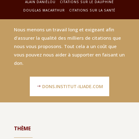
ALAIN DANIÉLOU
CITATIONS SUR LE DAUPHINÉ
DOUGLAS MACARTHUR
CITATIONS SUR LA SANTÉ
Nous menons un travail long et exigeant afin
d'assurer la qualité des milliers de citations que
nous vous proposons. Tout cela a un coût que
vous pouvez nous aider à supporter en faisant un
don.
DONS.INSTITUT-ILIADE.COM
THÈME