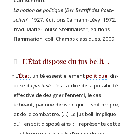
Carl Schmitt
La notion de poli­tique
(
Der Begriff des Poli­ti­
schen
), 1927, édi­tions Cal­mann-Lévy, 1972,
trad. Marie-Louise Stein­hau­ser, édi­tions
Flam­ma­rion, coll. Champs clas­siques, 2009
L’État dispose du jus belli…
«
L’
État
, uni­té essen­tiel­le­ment
poli­tique
, dis­
pose du
jus bel­li
, c’est-à-dire de la pos­si­bi­li­té
effec­tive de dési­gner l’ennemi, le cas
échéant, par une déci­sion qui lui soit propre,
et de le com­battre. […] Le jus bel­li implique
qu’il en soit dis­po­sé ain­si : il repré­sente cette
double pos­si­bi­li­té, celle d’exiger de ses