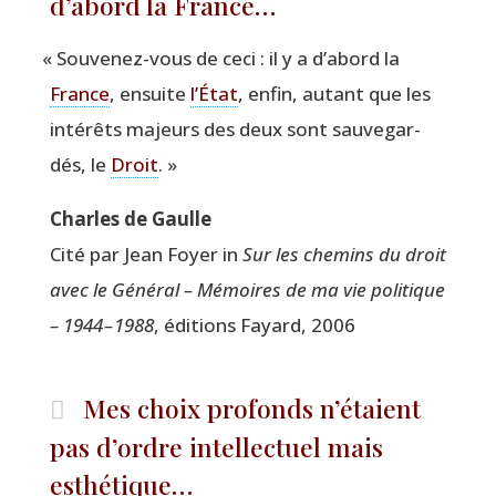
d’abord la France…
«
Sou­ve­nez-vous de ceci : il y a d’abord la
France
, ensuite
l’État
, enfin, autant que les
inté­rêts majeurs des deux sont sau­ve­gar­
dés, le
Droit
. »
Charles de Gaulle
Cité par Jean Foyer in
Sur les che­mins du droit
avec le Géné­ral – Mémoires de ma vie poli­tique
– 1944 – 1988
, édi­tions Fayard, 2006
Mes choix profonds n’étaient
pas d’ordre intellectuel mais
esthétique…