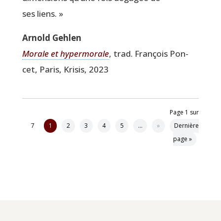
ses liens. »
Arnold Geh­len
Morale et hyper­mo­rale
, trad. Fran­çois Pon­
cet, Paris, Kri­sis, 2023
Page 1 sur
7
1
2
3
4
5
…
»
Dernière
page »