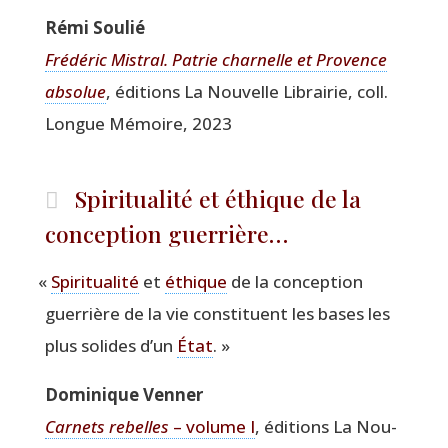
Rémi Sou­lié
Fré­dé­ric Mis­tral. Patrie char­nelle et Pro­vence
abso­lue
, édi­tions La Nou­velle Librai­rie, coll.
Longue Mémoire, 2023
Spiritualité et éthique de la
conception guerrière…
«
Spi­ri­tua­li­té
et
éthique
de la concep­tion
guer­rière de la vie consti­tuent les bases les
plus solides d’un
État
. »
Domi­nique Venner
Car­nets rebelles
– volume I
, édi­tions La Nou­