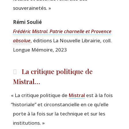
souverainetés. »
Rémi Sou­lié
Fré­dé­ric Mis­tral. Patrie char­nelle et Pro­vence
abso­lue
, édi­tions La Nou­velle Librai­rie, coll.
Longue Mémoire, 2023
La critique politique de
Mistral…
«
La cri­tique poli­tique de
Mis­tral
est à la fois
“
his­to­riale” et cir­cons­tan­cielle en ce qu’elle
porte à la fois sur la tech­nique et sur les
institutions. »