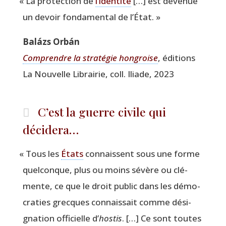
«
La pro­tec­tion de
l’identité
[…] est deve­nue
un devoir fon­da­men­tal de l’État. »
Balázs Orbán
Com­prendre la stra­té­gie hon­groise
, édi­tions
La Nou­velle Librai­rie, coll. Iliade, 2023
C’est la guerre civile qui
décidera…
«
Tous les
États
connaissent sous une forme
quel­conque, plus ou moins sévère ou clé­
mente, ce que le droit public dans les démo­
cra­ties grecques connais­sait comme dési­
gna­tion offi­cielle d’
hos­tis
. […] Ce sont toutes