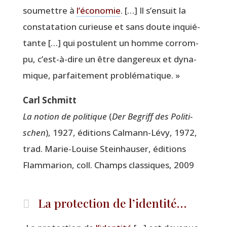
sou­mettre à
l’économie
. […] Il s’ensuit la
consta­ta­tion curieuse et sans doute inquié­
tante […] qui pos­tulent un homme cor­rom­
pu, c’est-à-dire un être dan­ge­reux et dyna­
mique, par­fai­te­ment problématique. »
Carl Schmitt
La notion de poli­tique
(
Der Begriff des Poli­ti­
schen
), 1927, édi­tions Cal­mann-Lévy, 1972,
trad. Marie-Louise Stein­hau­ser, édi­tions
Flam­ma­rion, coll. Champs clas­siques, 2009
La protection de l’identité…