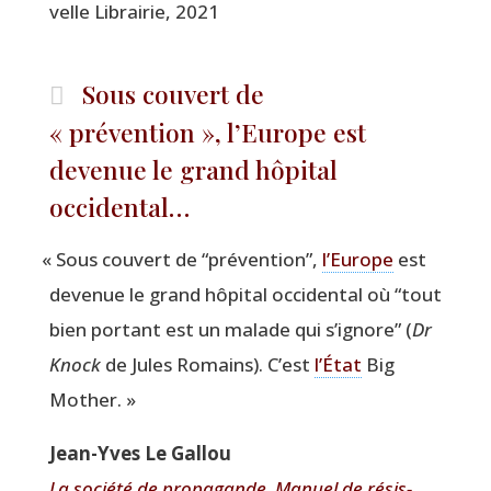
velle Librai­rie, 2021
Sous couvert de
« prévention », l’Europe est
devenue le grand hôpital
occidental…
«
Sous cou­vert de
“
pré­ven­tion”,
l’Europe
est
deve­nue le grand hôpi­tal occi­den­tal où
“
tout
bien por­tant est un malade qui s’ignore” (
Dr
Knock
de Jules Romains). C’est
l’État
Big
Mother. »
Jean-Yves Le Gallou
La socié­té de pro­pa­gande. Manuel de résis­