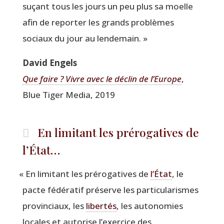
suçant tous les jours un peu plus sa moelle
afin de repor­ter les grands pro­blèmes
sociaux du jour au lendemain. »
David Engels
Que faire ? Vivre avec le déclin de l’Europe
,
Blue Tiger Media, 2019
En limitant les prérogatives de
l’État…
«
En limi­tant les pré­ro­ga­tives de
l’État
, le
pacte fédé­ra­tif pré­serve les par­ti­cu­la­rismes
pro­vin­ciaux, les
liber­tés
, les auto­no­mies
locales et auto­rise l’exercice des