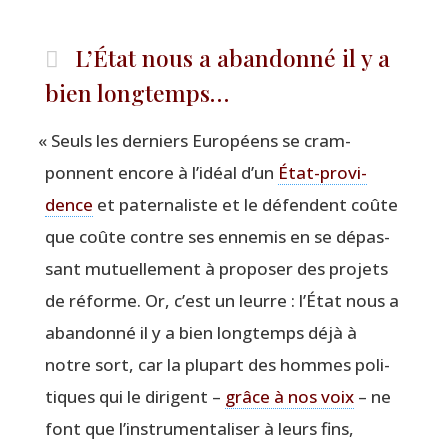
L’État nous a abandonné il y a
bien longtemps…
«
Seuls les der­niers Euro­péens se cram­
ponnent encore à l’idéal d’un
État-pro­vi­
dence
et pater­na­liste et le défendent coûte
que coûte contre ses enne­mis en se dépas­
sant mutuel­le­ment à pro­po­ser des pro­jets
de réforme. Or, c’est un leurre : l’État nous a
aban­don­né il y a bien long­temps déjà à
notre sort, car la plu­part des hommes poli­
tiques qui le dirigent –
grâce à nos voix
– ne
font que l’instrumentaliser à leurs fins,