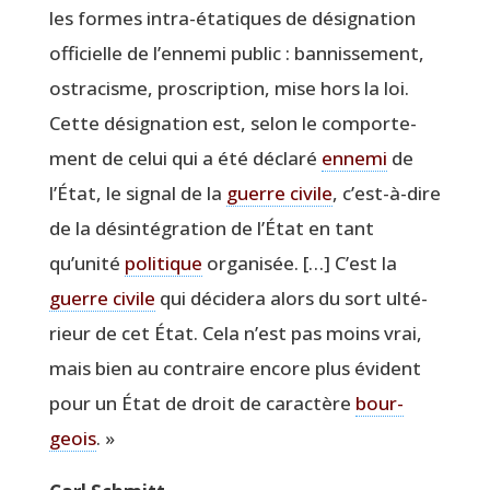
les formes intra-éta­tiques de dési­gna­tion
offi­cielle de l’ennemi public : ban­nis­se­ment,
ostra­cisme, pros­crip­tion, mise hors la loi.
Cette dési­gna­tion est, selon le com­por­te­
ment de celui qui a été décla­ré
enne­mi
de
l’État, le signal de la
guerre civile
, c’est-à-dire
de la dés­in­té­gra­tion de l’État en tant
qu’unité
poli­tique
orga­ni­sée. […] C’est la
guerre civile
qui déci­de­ra alors du sort ulté­
rieur de cet État. Cela n’est pas moins vrai,
mais bien au contraire encore plus évident
pour un État de droit de carac­tère
bour­
geois
. »