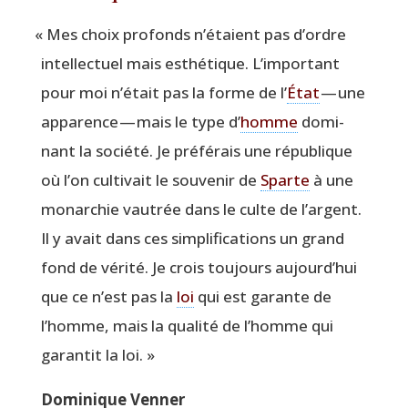
«
Mes choix pro­fonds n’étaient pas d’ordre
intel­lec­tuel mais esthé­tique. L’important
pour moi n’était pas la forme de l’
État
— une
appa­rence — mais le type d’
homme
domi­
nant la socié­té. Je pré­fé­rais une répu­blique
où l’on culti­vait le sou­ve­nir de
Sparte
à une
monar­chie vau­trée dans le culte de l’argent.
Il y avait dans ces sim­pli­fi­ca­tions un grand
fond de véri­té. Je crois tou­jours aujourd’hui
que ce n’est pas la
loi
qui est garante de
l’homme, mais la qua­li­té de l’homme qui
garan­tit la loi. »
Domi­nique Venner