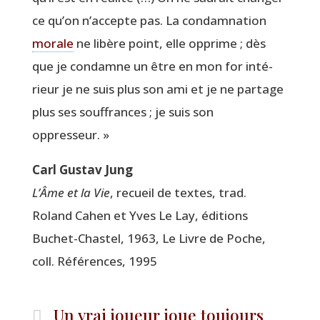
ce qu’on n’accepte pas. La condam­na­tion
morale
ne libère point, elle opprime ; dès
que je condamne un être en mon for inté­
rieur je ne suis plus son ami et je ne par­tage
plus ses souf­frances ; je suis son
oppresseur. »
Carl Gus­tav Jung
L’Âme et la Vie
, recueil de textes, trad.
Roland Cahen et Yves Le Lay, édi­tions
Buchet-Chas­tel, 1963, Le Livre de Poche,
coll. Réfé­rences, 1995
Un vrai joueur joue toujours