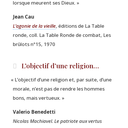
lorsque meurent ses Dieux. »
Jean Cau
L’a­go­nie de la vieille
, édi­tions de La Table
ronde, coll. La Table Ronde de com­bat, Les
brû­lots n°15, 1970
L’objectif d’une religion…
«
L’objectif d’une reli­gion et, par suite, d’une
morale, n’est pas de rendre les hommes
bons, mais vertueux. »
Vale­rio Benedetti
Nico­las Machia­vel. Le patriote aux ver­tus