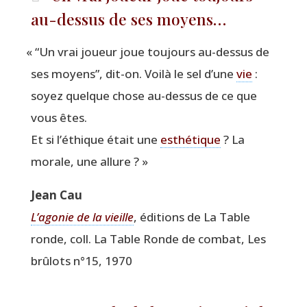
au-dessus de ses moyens…
«
“
Un vrai joueur joue tou­jours au-des­sus de
ses moyens”, dit-on. Voi­là le sel d’une
vie
:
soyez quelque chose au-des­sus de ce que
vous êtes.
Et si l’é­thique était une
esthé­tique
? La
morale, une allure ? »
Jean Cau
L’a­go­nie de la vieille
, édi­tions de La Table
ronde, coll. La Table Ronde de com­bat, Les
brû­lots n°15, 1970