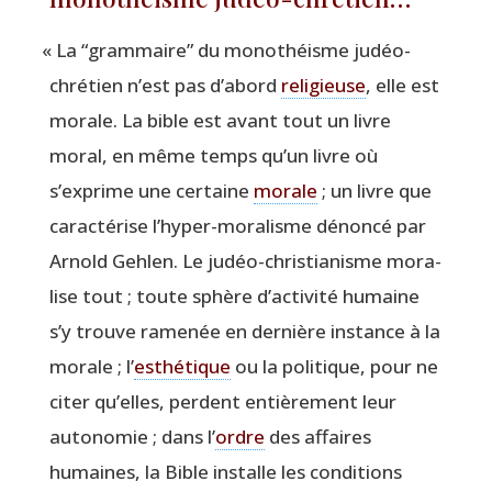
«
La
“
gram­maire” du mono­théisme judéo-
chré­tien n’est pas d’abord
reli­gieuse
, elle est
morale. La bible est avant tout un livre
moral, en même temps qu’un livre où
s’exprime une cer­taine
morale
; un livre que
carac­té­rise l’hyper-moralisme dénon­cé par
Arnold Geh­len. Le judéo-chris­tia­nisme mora­
lise tout ; toute sphère d’activité humaine
s’y trouve rame­née en der­nière ins­tance à la
morale ; l’
esthé­tique
ou la poli­tique, pour ne
citer qu’elles, perdent entiè­re­ment leur
auto­no­mie ; dans l’
ordre
des affaires
humaines, la Bible ins­talle les condi­tions