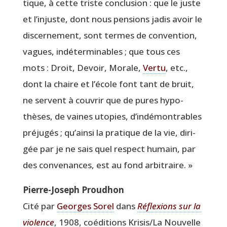
tique, à cette triste conclu­sion : que le juste
et l’injuste, dont nous pen­sions jadis avoir le
dis­cer­ne­ment, sont termes de conven­tion,
vagues, indé­ter­mi­nables ; que tous ces
mots : Droit, Devoir, Morale,
Ver­tu
, etc.,
dont la chaire et l’école font tant de bruit,
ne servent à cou­vrir que de pures hypo­
thèses, de vaines uto­pies, d’indémontrables
pré­ju­gés ; qu’ainsi la pra­tique de la vie, diri­
gée par je ne sais quel res­pect humain, par
des conve­nances, est au fond arbitraire. »
Pierre-Joseph Prou­dhon
Cité par
Georges Sorel
dans
Réflexions sur la
vio­lence
, 1908, coédi­tions Krisis/La Nou­velle