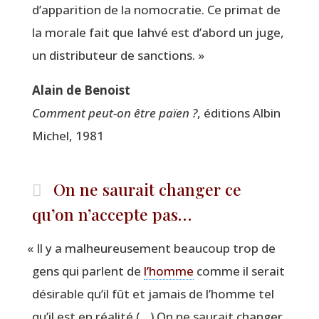
d’apparition de la nomo­cra­tie. Ce pri­mat de
la morale fait que Iah­vé est d’abord un juge,
un dis­tri­bu­teur de sanctions. »
Alain de Benoist
Com­ment peut-on être païen ?
, édi­tions Albin
Michel, 1981
On ne saurait changer ce
qu’on n’accepte pas…
«
Il y a mal­heu­reu­se­ment beau­coup trop de
gens qui parlent de
l’homme
comme il serait
dési­rable qu’il fût et jamais de l’homme tel
qu’il est en réa­li­té (…) On ne sau­rait chan­ger