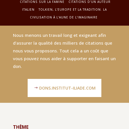
CITATIONS SUR LA FAMINE
CITATIONS D'UN AUTEUR
ITALIEN
TOLKIEN‚ L’EUROPE ET LA TRADITION. LA
CIVILISATION À L’AUNE DE L’IMAGINAIRE
Nous menons un travail long et exigeant afin
d'assurer la qualité des milliers de citations que
nous vous proposons. Tout cela a un coût que
vous pouvez nous aider à supporter en faisant un
don.
DONS.INSTITUT-ILIADE.COM
THÈME