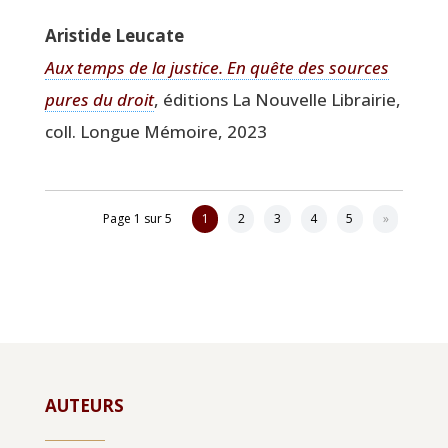
Aris­tide Leucate
Aux temps de la jus­tice. En quête des sources
pures du droit
, édi­tions La Nou­velle Librai­rie,
coll. Longue Mémoire, 2023
Page 1 sur 5
1
2
3
4
5
»
AUTEURS