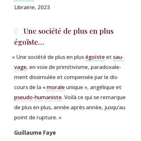
Librai­rie, 2023
Une société de plus en plus
égoïste…
«
Une socié­té de plus en plus
égoïste
et
sau­
vage
, en voie de pri­mi­ti­visme, para­doxa­le­
ment dis­si­mu­lée et com­pen­sée par le dis­
cours de la «
morale
unique », angé­lique et
pseu­do-huma­niste
. Voi­là ce qui se remarque
de plus en plus, année après année, jusqu’au
point de rupture. »
Guillaume Faye