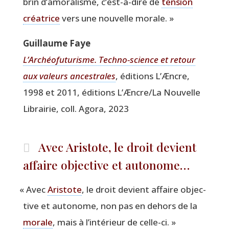
brin d’amoralisme, c’est-à-dire de
ten­sion
créa­trice
vers une nou­velle morale. »
Guillaume Faye
L’Archéofuturisme. Tech­no-science et retour
aux valeurs ances­trales
, édi­tions L’Æncre,
1998 et 2011, édi­tions L’Æncre/La Nou­velle
Librai­rie, coll. Ago­ra, 2023
Avec Aristote, le droit devient
affaire objective et autonome…
«
Avec
Aris­tote
, le droit devient affaire objec­
tive et auto­nome, non pas en dehors de la
morale
, mais à l’intérieur de celle-ci. »