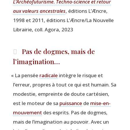
L’Archéofuturisme. Tech­no-science et retour
aux valeurs ances­trales
, édi­tions L’Æncre,
1998 et 2011, édi­tions L’Æncre/La Nou­velle
Librai­rie, coll. Ago­ra, 2023
Pas de dogmes, mais de
l’imagination…
«
La pen­sée
radi­cale
intègre le risque et
l’erreur, propres à tout ce qui est humain. Sa
modes­tie, empreinte de doute car­té­sien,
est le moteur de sa
puis­sance
de
mise­-en-
mou­ve­ment
des esprits. Pas de dogmes,
mais de l’imagination au pou­voir. Avec un