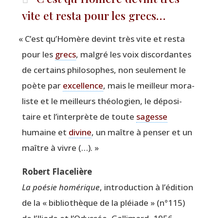
vite et resta pour les grecs…
«
C’est qu’Homère devint très vite et res­ta
pour les
grecs
, mal­gré les voix dis­cor­dantes
de cer­tains phi­lo­sophes, non seule­ment le
poète par
excel­lence
, mais le meilleur mora­
liste et le meilleurs théo­lo­gien, le dépo­si­
taire et l’interprète de toute
sagesse
humaine et
divine
, un maître à pen­ser et un
maître à vivre (…). »
Robert Fla­ce­lière
La poé­sie homé­rique
, intro­duc­tion à l’édition
de la « biblio­thèque de la pléiade » (n°115)