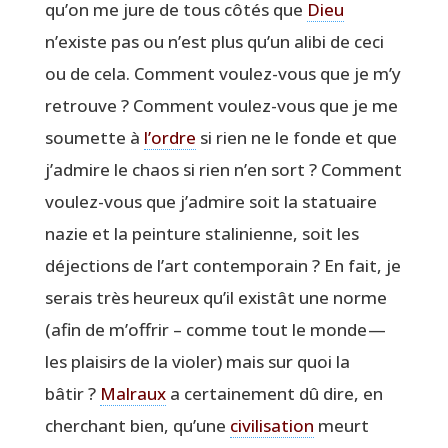
qu’on me jure de tous côtés que
Dieu
n’existe pas ou n’est plus qu’un ali­bi de ceci
ou de cela. Com­ment vou­lez-vous que je m’y
retrouve ? Com­ment vou­lez-vous que je me
sou­mette à
l’ordre
si rien ne le fonde et que
j’ad­mire le chaos si rien n’en sort ? Com­ment
vou­lez-vous que j’ad­mire soit la sta­tuaire
nazie et la pein­ture sta­li­nienne, soit les
déjec­tions de l’art contem­po­rain ? En fait, je
serais très heu­reux qu’il exis­tât une norme
(afin de m’of­frir – comme tout le monde —
les plai­sirs de la vio­ler) mais sur quoi la
bâtir ?
Mal­raux
a cer­tai­ne­ment dû dire, en
cher­chant bien, qu’une
civi­li­sa­tion
meurt