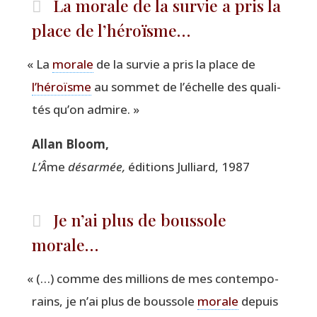
La morale de la survie a pris la
place de l’héroïsme…
«
La
morale
de la sur­vie a pris la place de
l’héroïsme
au som­met de l’échelle des qua­li­
tés qu’on admire. »
Allan Bloom,
L’
Â
me
désar­mée,
édi­tions Jul­liard, 1987
Je n’ai plus de boussole
morale…
«
(…) comme des mil­lions de mes contem­po­
rains, je n’ai plus de bous­sole
morale
depuis