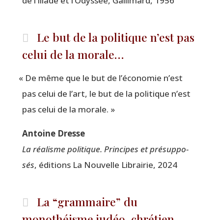
de l’Iliade et l’Odyssée, Gal­li­mard, 1956
Le but de la politique n’est pas
celui de la morale…
«
De même que le but de l’économie n’est
pas celui de l’art, le but de la poli­tique n’est
pas celui de la morale. »
Antoine Dresse
La réa­lisme poli­tique. Prin­cipes et pré­sup­po­
sés
, édi­tions La Nou­velle Librai­rie, 2024
La
“
grammaire” du
monothéisme judéo-chrétien…