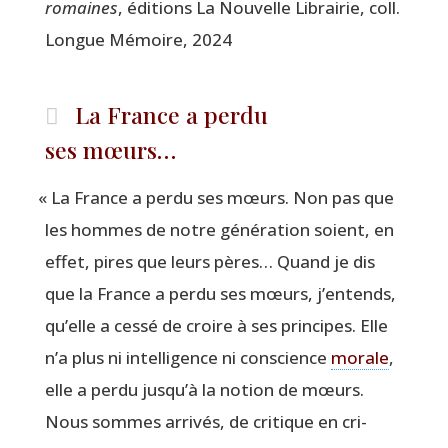
romaines
, édi­tions La Nou­velle Librai­rie, coll.
Longue Mémoire, 2024
La France a perdu
ses mœurs…
«
La France a per­du ses mœurs. Non pas que
les hommes de notre géné­ra­tion soient, en
effet, pires que leurs pères… Quand je dis
que la France a per­du ses mœurs, j’entends,
qu’elle a ces­sé de croire à ses prin­cipes. Elle
n’a plus ni intel­li­gence ni conscience
morale
,
elle a per­du jusqu’à la notion de mœurs.
Nous sommes arri­vés, de cri­tique en cri­