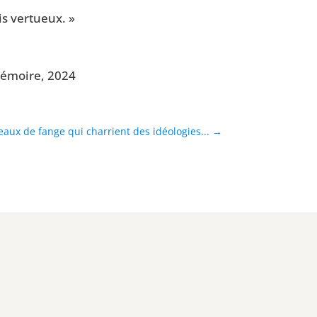
is vertueux. »
e Mémoire, 2024
eaux de fange qui charrient des idéologies...
→