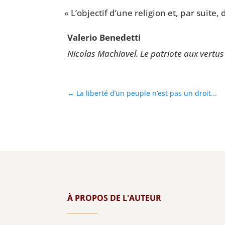
«
L’objectif d’une reli­gion et, par suit
Vale­rio Benedetti
Nico­las Machia­vel. Le patriote aux ver­t
←
La liberté d’un peuple n’est pas un droit...
À PROPOS DE L'AUTEUR