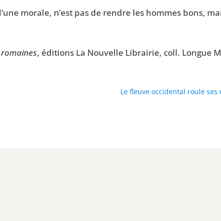
e, d’une morale, n’est pas de rendre les hommes bons, ma
us romaines
, édi­tions La Nou­velle Librai­rie, coll. Longu
Le fleuve occidental roule ses 