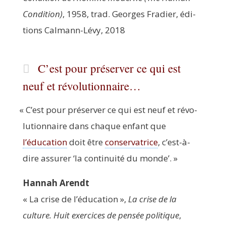
Condi­tion)
, 1958, trad. Georges Fra­dier, édi­
tions Cal­mann-Lévy, 2018
C’est pour préserver ce qui est
neuf et révolutionnaire…
«
C’est pour pré­ser­ver ce qui est neuf et révo­
lu­tion­naire dans chaque enfant que
l’éducation
doit être
conser­va­trice
, c’est-à-
dire assu­rer
‘
la conti­nui­té du monde’. »
Han­nah Arendt
« La crise de l’é­du­ca­tion »,
La crise de la
culture. Huit exer­cices de pen­sée poli­tique
,