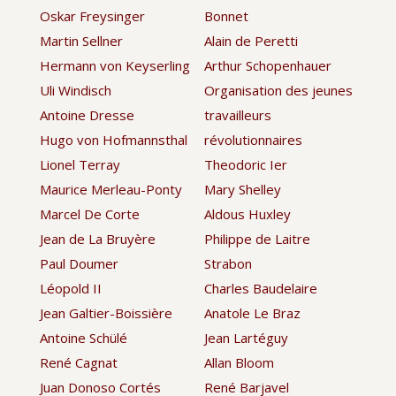
Oskar Freysinger
Bonnet
Martin Sellner
Alain de Peretti
Hermann von Keyserling
Arthur Schopenhauer
Uli Windisch
Organisation des jeunes
Antoine Dresse
travailleurs
Hugo von Hofmannsthal
révolutionnaires
Lionel Terray
Theodoric Ier
Maurice Merleau-Ponty
Mary Shelley
Marcel De Corte
Aldous Huxley
Jean de La Bruyère
Philippe de Laitre
Paul Doumer
Strabon
Léopold II
Charles Baudelaire
Jean Galtier-Boissière
Anatole Le Braz
Antoine Schülé
Jean Lartéguy
René Cagnat
Allan Bloom
Juan Donoso Cortés
René Barjavel