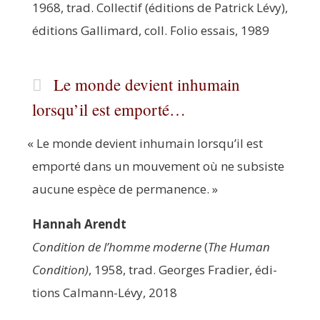
1968, trad. Col­lec­tif (édi­tions de Patrick Lévy),
édi­tions Gal­li­mard, coll. Folio essais, 1989
Le monde devient inhumain
lorsqu’il est emporté…
«
Le monde devient inhu­main lorsqu’il est
empor­té dans un mou­ve­ment où ne sub­siste
aucune espèce de permanence. »
Han­nah Arendt
Condi­tion de l’homme moderne
(
The Human
Condi­tion)
, 1958, trad. Georges Fra­dier, édi­
tions Cal­mann-Lévy, 2018