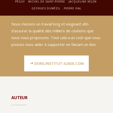
PÉGUY
MICHEL DE SAINT-PIERRE
JACQUELINE KELEN
GEORGES DUMÉZIL
PIERRE VIAL
Nous menons un travail long et exigeant afin
d'assurer la qualité des milliers de citations que
nous vous proposons. Tout cela a un coût que vous
pouvez nous aider à supporter en faisant un don.
DONS.INSTITUT-ILIADE.COM
AUTEUR