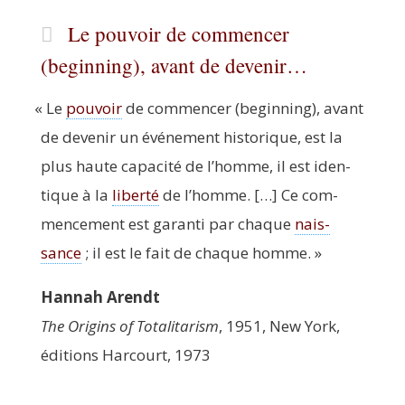
Le pouvoir de commencer
(beginning), avant de devenir…
«
Le
pou­voir
de com­men­cer (begin­ning), avant
de deve­nir un évé­ne­ment his­to­rique, est la
plus haute capa­ci­té de l’homme, il est iden­
tique à la
liber­té
de l’homme. […] Ce com­
men­ce­ment est garan­ti par chaque
nais­
sance
; il est le fait de chaque homme. »
Han­nah Arendt
The Ori­gins of Tota­li­ta­rism
, 1951, New York,
édi­tions Har­court, 1973