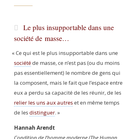
Le plus insupportable dans une
société de masse…
«
Ce qui est le plus insup­por­table dans une
socié­té
de masse, ce n’est pas (ou du moins
pas essen­tiel­le­ment) le nombre de gens qui
la com­posent, mais le fait que l’espace entre
eux a per­du sa capa­ci­té de les réunir, de les
relier les uns aux autres
et en même temps
de les
dis­tin­guer
. »
Han­nah Arendt
Condi­tion de l’homme moderne (The Human