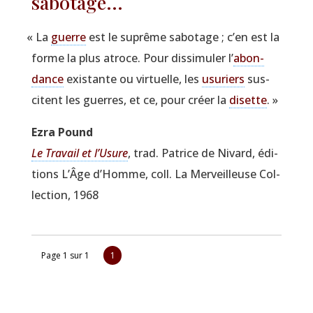
sabotage...
«
La
guerre
est le suprême sabo­tage ; c’en est la
forme la plus atroce. Pour dis­si­mu­ler l’
abon­
dance
exis­tante ou vir­tuelle, les
usu­riers
sus­
citent les guerres, et ce, pour créer la
disette
. »
Ezra Pound
Le Tra­vail et l’U­sure
, trad. Patrice de Nivard, édi­
tions L’Âge d’Homme, coll. La Mer­veilleuse Col­
lec­tion, 1968
Page 1 sur 1
1