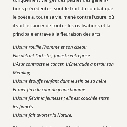
to­ri­que­ment vierges des péchés des géné­ra­
tions pré­cé­dentes, sont le fruit du com­bat que
le poète a, toute sa vie, mené contre l’u­sure, où
il voit le can­cer de toutes les civi­li­sa­tions et la
prin­ci­pale entrave à la fleu­rai­son des arts.
L’U­sure rouille l’homme et son ciseau
Elle détruit l’ar­tiste ; funeste entreprise
L’A­zur contracte le can­cer. L’E­me­raude a per­du son
Memling
L’U­sure étouffe l’en­fant dans le sein de sa mère
Et met fin à la cour du jeune homme
L’U­sure flé­trit la jeu­nesse ; elle est cou­chée entre
les fian­cés
L’U­sure fait avor­ter la Nature.