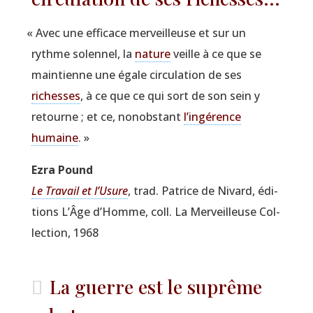
«
Avec une effi­cace mer­veilleuse et sur un
rythme solen­nel, la
nature
veille à ce que se
main­tienne une égale cir­cu­la­tion de ses
richesses
, à ce que ce qui sort de son sein y
retourne ; et ce, non­obs­tant
l’ingérence
humaine
. »
Ezra Pound
Le Tra­vail et l’U­sure
, trad. Patrice de Nivard, édi­
tions L’Âge d’Homme, coll. La Mer­veilleuse Col­
lec­tion, 1968
La guerre est le suprême