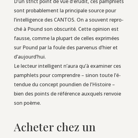
D’un strict point de vue d’é­ru­dit, ces pam­phlets
sont pro­ba­ble­ment la prin­ci­pale source pour
l’in­tel­li­gence des CANTOS. On a sou­vent repro­
ché à Pound son obs­cu­ri­té. Cette opi­nion est
fausse, comme la plu­part de celles expri­mées
sur Pound par la foule des par­ve­nus d’hier et
d’aujourd’hui.
Le lec­teur intel­li­gent n’au­ra qu’à exa­mi­ner ces
pam­phlets pour com­prendre – sinon toute l’é­
ten­due du concept poun­dien de l’His­toire –
bien des points de réfé­rence aux­quels ren­voie
son poème.
Acheter chez un