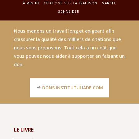
À MINUIT
CITATIONS SUR LA TRAHISON
MARCEL
SCHNEIDER
Nous menons un travail long et exigeant afin
d'assurer la qualité des milliers de citations que
nous vous proposons. Tout cela a un coût que
vous pouvez nous aider à supporter en faisant un
don.
DONS.INSTITUT-ILIADE.COM
LE LIVRE