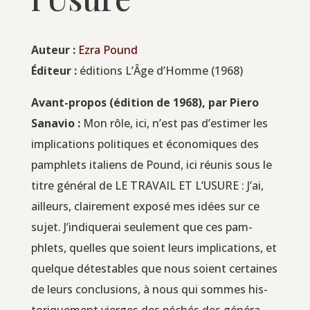
Auteur :
Ezra Pound
Édi­teur :
édi­tions L’Âge d’Homme (1968)
Avant-pro­pos (édi­tion de 1968), par Pie­ro
Sana­vio :
Mon rôle, ici, n’est pas d’es­ti­mer les
impli­ca­tions poli­tiques et éco­no­miques des
pam­phlets ita­liens de Pound, ici réunis sous le
titre géné­ral de LE TRAVAIL ET L’USURE : J’ai,
ailleurs, clai­re­ment expo­sé mes idées sur ce
sujet. J’in­di­que­rai seule­ment que ces pam­
phlets, quelles que soient leurs impli­ca­tions, et
quelque détes­tables que nous soient cer­taines
de leurs conclu­sions, à nous qui sommes his­