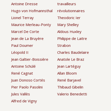
Antoine Dresse
travailleurs
Hugo von Hofmannsthal
révolutionnaires
Lionel Terray
Theodoric Ier
Maurice Merleau-Ponty
Mary Shelley
Marcel De Corte
Aldous Huxley
Jean de La Bruyère
Philippe de Laitre
Paul Doumer
Strabon
Léopold II
Charles Baudelaire
Jean Galtier-Boissière
Anatole Le Braz
Antoine Schülé
Jean Lartéguy
René Cagnat
Allan Bloom
Juan Donoso Cortés
René Barjavel
Pier Paolo Pasolini
Thibaud Gibelin
Jules Vallès
Valerio Benedetti
Alfred de Vigny