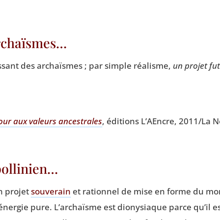
archaïsmes…
uis­sant des archaïsmes ; par simple réa­lisme,
un pro­jet fu
our aux valeurs ances­trales
, édi­tions L’AEncre, 2011/La No
pollinien…
n pro­jet
sou­ve­rain
et ration­nel de mise en forme du mond
’énergie pure. L’archaïsme est dio­ny­siaque parce qu’il est