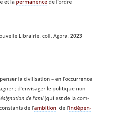
se et la
per­ma­nence
de l’ordre
u­velle Librai­rie, coll. Ago­ra, 2023
en­ser la civi­li­sa­tion – en l’occurrence
g­ner ; d’envisager le poli­tique non
ési­gna­tion de l’ami
(qui est de la com­
 constants de l’
ambi­tion
, de l’
indé­pen­