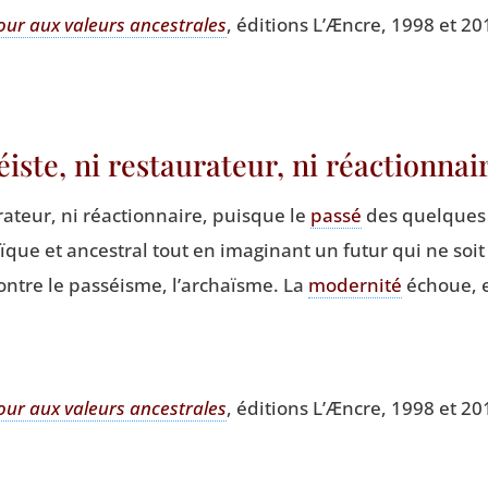
our aux valeurs ances­trales
, édi­tions L’Æncre, 1998 et 20
séiste, ni restaurateur, ni réactionna
­ra­teur, ni réac­tion­naire, puisque le
pas­sé
des quelques d
aïque et ances­tral tout en ima­gi­nant un futur qui ne soit
Contre le pas­séisme, l’archaïsme. La
moder­ni­té
échoue, el
our aux valeurs ances­trales
, édi­tions L’Æncre, 1998 et 20