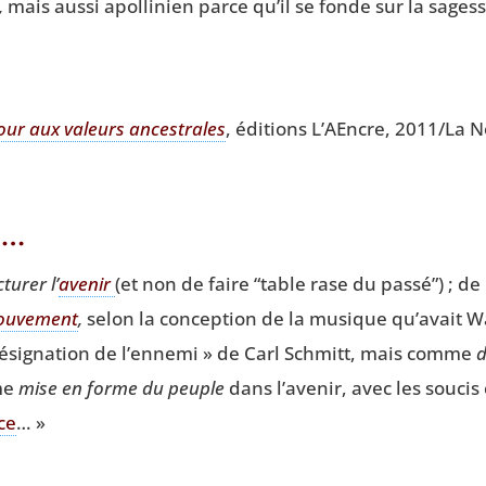
,
mais aus­si apol­li­nien parce qu’il se fonde sur la sages
our aux valeurs ances­trales
, édi­tions L’AEncre, 2011/La No
e…
­tu­rer l’
ave­nir
(et non de faire
“
table rase du pas­sé”) ; de p
u­ve­ment
,
selon la concep­tion de la musique qu’avait Wa
dési­gna­tion de l’ennemi » de Carl Schmitt, mais comme
d
mme
mise en forme du peuple
dans l’avenir, avec les sou­cis
ce
… »