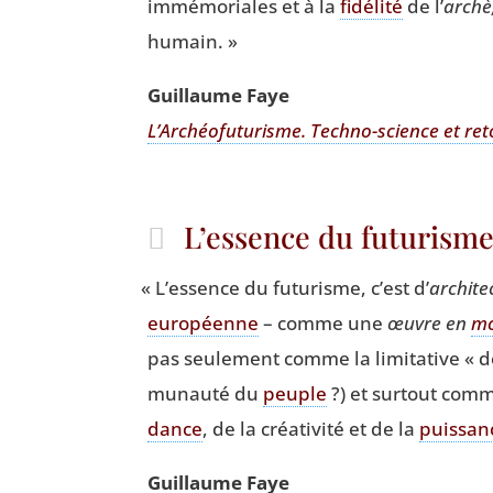
immé­mo­riales et à la
fidé­li­té
de l’
archè
humain. »
Guillaume Faye
L’Archéofuturisme. Tech­no-science et ret
L’essence du futurism
«
L’essence du futu­risme, c’est d’
archi­tec
euro­péenne
– comme une
œuvre en
mo
pas seule­ment comme la limi­ta­tive « 
mu­nau­té du
peuple
?) et sur­tout co
dance
, de la créa­ti­vi­té et de la
puis­san
Guillaume Faye