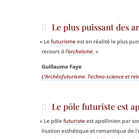
Le plus puissant des 
«
Le
futu­risme
est en réa­li­té le plus p
recours à l’
archaïsme
. »
Guillaume Faye
L’Archéofuturisme. Tech­no-science et ret
Le pôle futuriste est a
«
Le pôle
futu­riste
est apol­li­nien par so
li­sa­tion esthé­tique et roman­tique de l