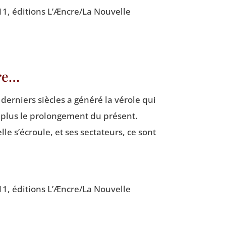
11, édi­tions L’Æncre/La Nou­velle
ire…
er­niers siècles a géné­ré la vérole qui
 plus le pro­lon­ge­ment du pré­sent.
le s’écroule, et ses sec­ta­teurs, ce sont
11, édi­tions L’Æncre/La Nou­velle