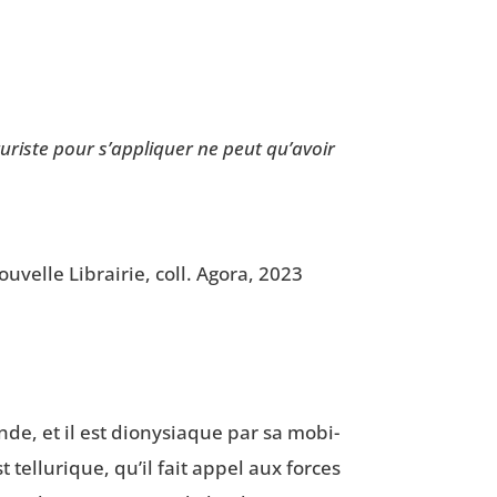
tu­riste pour s’appliquer ne peut qu’avoir
u­velle Librai­rie, coll. Ago­ra, 2023
e, et il est dio­ny­siaque par sa mobi­
 tel­lu­rique, qu’il fait appel aux forces