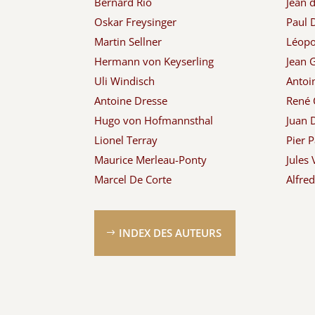
Bernard Rio
Jean 
Oskar Freysinger
Paul
Martin Sellner
Léopol
Hermann von Keyserling
Jean G
Uli Windisch
Antoi
Antoine Dresse
René 
Hugo von Hofmannsthal
Juan 
Lionel Terray
Pier P
Maurice Merleau-Ponty
Jules 
Marcel De Corte
Alfre
INDEX DES AUTEURS