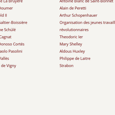
de La Bruyère
Antoine Blanc de Saint-Bonnet
 Doumer
Alain de Peretti
d II
Arthur Schopenhauer
altier-Boissière
Organisation des jeunes travail
ne Schülé
révolutionnaires
Cagnat
Theodoric Ier
Donoso Cortés
Mary Shelley
aolo Pasolini
Aldous Huxley
Vallès
Philippe de Laitre
d de Vigny
Strabon