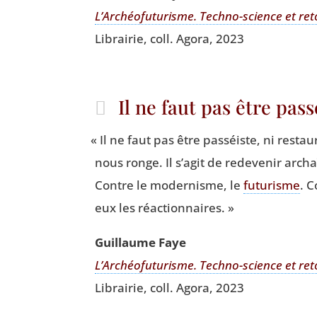
L’Archéofuturisme. Tech­no-science et ret
Librai­rie, coll. Ago­ra, 2023
Il ne faut pas être pas
«
Il ne faut pas être pas­séiste, ni res­tau
nous ronge. Il s’agit de rede­ve­nir arch
Contre le moder­nisme, le
futu­risme
. 
eux les réactionnaires. »
Guillaume Faye
L’Archéofuturisme. Tech­no-science et ret
Librai­rie, coll. Ago­ra, 2023