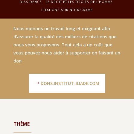
DISSIDENCE
LE DROIT ET LES DROITS DE L’HOMME
CITATIONS SUR NOTRE-DAME
Nous menons un travail long et exigeant afin
d'assurer la qualité des milliers de citations que
nous vous proposons. Tout cela a un coût que
vous pouvez nous aider à supporter en faisant un
don.
DONS.INSTITUT-ILIADE.COM
THÈME