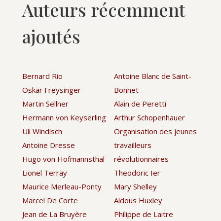
Auteurs récemment
ajoutés
Bernard Rio
Antoine Blanc de Saint-
Oskar Freysinger
Bonnet
Martin Sellner
Alain de Peretti
Hermann von Keyserling
Arthur Schopenhauer
Uli Windisch
Organisation des jeunes
Antoine Dresse
travailleurs
Hugo von Hofmannsthal
révolutionnaires
Lionel Terray
Theodoric Ier
Maurice Merleau-Ponty
Mary Shelley
Marcel De Corte
Aldous Huxley
Jean de La Bruyère
Philippe de Laitre