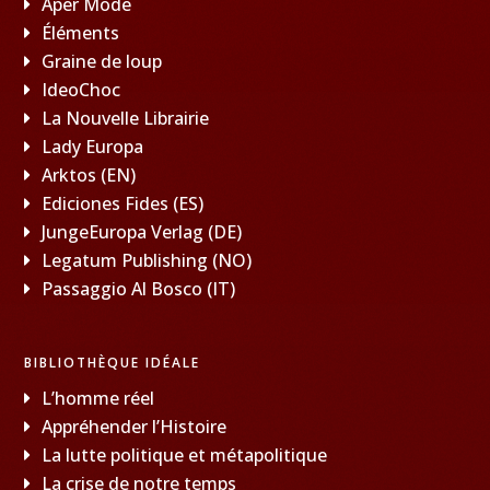
Aper Mode
Éléments
Graine de loup
IdeoChoc
La Nouvelle Librairie
Lady Europa
Arktos (EN)
Ediciones Fides (ES)
JungeEuropa Verlag (DE)
Legatum Publishing (NO)
Passaggio Al Bosco (IT)
BIBLIOTHÈQUE IDÉALE
L’homme réel
Appréhender l’Histoire
La lutte politique et métapolitique
La crise de notre temps