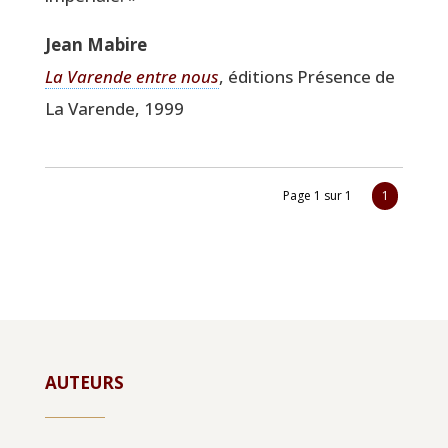
Jean Mabire
La Varende entre nous
, édi­tions Pré­sence de
La Varende, 1999
Page 1 sur 1
1
AUTEURS