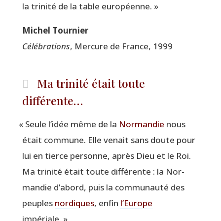
la tri­ni­té de la table européenne. »
Michel Tour­nier
Célé­bra­tions
, Mer­cure de France, 1999
Ma trinité était toute
différente…
«
Seule l’idée même de la
Nor­man­die
nous
était com­mune. Elle venait sans doute pour
lui en tierce per­sonne, après Dieu et le Roi.
Ma tri­ni­té était toute dif­fé­rente : la Nor­
man­die d’abord, puis la com­mu­nau­té des
peuples
nor­diques
, enfin
l’Europe
impériale. »