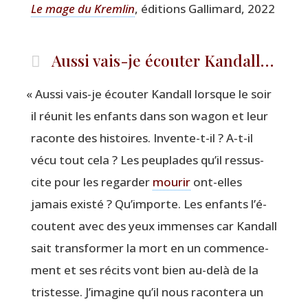
Le mage du Krem­lin
, édi­tions Gal­li­mard, 2022
Aussi vais-je écouter Kandall…
«
Aus­si vais-je écou­ter Kan­dall lorsque le soir
il réunit les enfants dans son wagon et leur
raconte des his­toires. Invente-t-il ? A‑t-il
vécu tout cela ? Les peu­plades qu’il res­sus­
cite pour les regar­der
mou­rir
ont-elles
jamais exis­té ? Qu’im­porte. Les enfants l’é­
coutent avec des yeux immenses car Kan­dall
sait trans­for­mer la mort en un com­men­ce­
ment et ses récits vont bien au-delà de la
tris­tesse. J’i­ma­gine qu’il nous racon­te­ra un