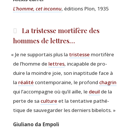
L’homme, cet incon­nu
, édi­tions Plon, 1935
La tristesse mortifère des
hommes de lettres…
«
Je ne sup­por­tais plus la
tris­tesse
mor­ti­fère
de l’homme de
lettres
, inca­pable de pro­
duire la moindre joie, son inap­ti­tude face à
la
réa­li­té
contem­po­raine, le pro­fond
cha­grin
qui l’accompagne où qu’il aille, le
deuil
de la
perte de sa
culture
et la ten­ta­tive pathé­
tique de sau­ve­gar­der les der­niers bibelots. »
Giu­lia­no da Empoli