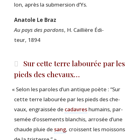
lon, après la sub­mer­sion d‘Ys.
Ana­tole Le Braz
Au pays des par­dons
, H. Caillière Édi­
teur, 1894
Sur cette terre labourée par les
pieds des chevaux…
«
Selon les paroles d’un antique poète :
“
Sur
cette terre labou­rée par les pieds des che­
vaux, engrais­sée de
cadavres
humains, par­
se­mée d’ossements blan­chis, arro­sée d’une
chaude pluie de
sang
, croissent les mois­sons
de la tristesse.” »