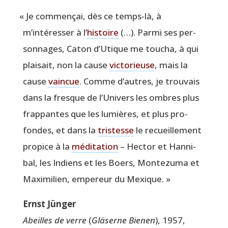
«
Je com­men­çai, dès ce temps-là, à
m’intéresser à l’
his­toire
(…). Par­mi ses per­
son­nages, Caton d’Utique me tou­cha, à qui
plai­sait, non la cause
vic­to­rieuse
, mais la
cause
vain­cue
. Comme d’autres, je trou­vais
dans la fresque de l’Univers les ombres plus
frap­pantes que les lumières, et plus pro­
fondes, et dans la
tris­tesse
le recueille­ment
pro­pice à la
médi­ta­tion
– Hec­tor et Han­ni­
bal, les Indiens et les Boers, Mon­te­zu­ma et
Maxi­mi­lien, empe­reur du Mexique. »
Ernst Jün­ger
Abeilles de verre
(
Glä­serne Bie­nen
), 1957,