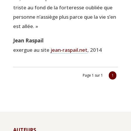
triste au fond de la for­te­resse oubliée que
per­sonne n’assiège plus parce que la vie s’en
est allée. »
Jean Ras­pail
exergue au site
jean-raspail.net
, 2014
Page 1 sur 1
1
AUTEURS