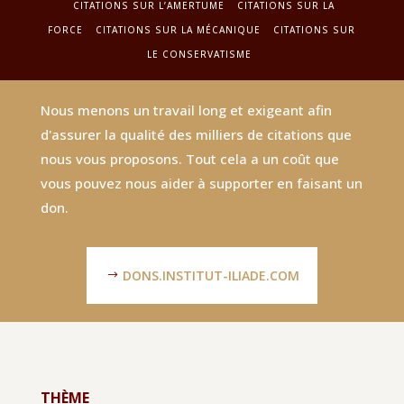
CITATIONS SUR L’AMERTUME
CITATIONS SUR LA
FORCE
CITATIONS SUR LA MÉCANIQUE
CITATIONS SUR
LE CONSERVATISME
Nous menons un travail long et exigeant afin
d'assurer la qualité des milliers de citations que
nous vous proposons. Tout cela a un coût que
vous pouvez nous aider à supporter en faisant un
don.
DONS.INSTITUT-ILIADE.COM
THÈME