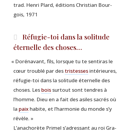
trad. Hen­ri Plard, édi­tions Chris­tian Bour­
gois, 1971
Réfugie-toi dans la solitude
éternelle des choses…
«
Doré­na­vant, fils, lorsque tu te sen­ti­ras le
cœur trou­blé par des
tris­tesses
inté­rieures,
réfu­gie-toi dans la soli­tude éter­nelle des
choses. Les
bois
sur­tout sont tendres à
l’homme. Dieu en a fait des asiles sacrés où
la
paix
habite, et l’har­mo­nie du monde s’y
révèle. »
L’a­na­cho­rète Pri­mel s’adressant au roi Gra­