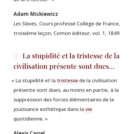
Adam Mickie­wicz
Les Slaves
, Cours pro­fes­sé Col­lège de France,
troi­sième leçon, Comon édi­teur, vol. 1, 1849
La stupidité et la tristesse de la
civilisation présente sont dues…
«
La stu­pi­di­té et la
tris­tesse
de la civi­li­sa­tion
pré­sente sont dues, au moins en par­tie, à la
sup­pres­sion des forces élé­men­taires de la
jouis­sance esthé­tique dans la
vie
quotidienne. »
Alexis Car­rel