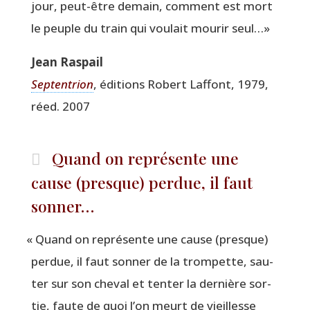
jour, peut-être demain, com­ment est mort
le peuple du train qui vou­lait mou­rir seul…»
Jean Ras­pail
Sep­ten­trion
, édi­tions Robert Laf­font, 1979,
réed. 2007
Quand on représente une
cause (presque) perdue, il faut
sonner…
«
Quand on repré­sente une cause (presque)
per­due, il faut son­ner de la trom­pette, sau­
ter sur son che­val et ten­ter la der­nière sor­
tie, faute de quoi l’on meurt de vieillesse