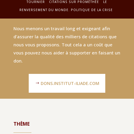
TOURNIER
CITATIONS SUR PROMÉTHÉE
LE
RENVERSEMENT DU MONDE. POLITIQUE DE LA CRISE
Nous menons un travail long et exigeant afin
d'assurer la qualité des milliers de citations que
nous vous proposons. Tout cela a un coût que
vous pouvez nous aider à supporter en faisant un
don.
DONS.INSTITUT-ILIADE.COM
THÈME