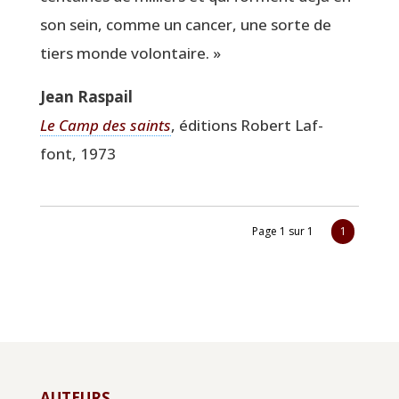
son sein, comme un can­cer, une sorte de
tiers monde volontaire. »
Jean Ras­pail
Le Camp des saints
, édi­tions Robert Laf­
font, 1973
Page 1 sur 1
1
AUTEURS