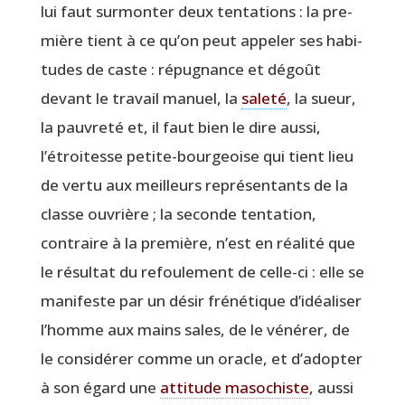
lui faut sur­mon­ter deux ten­ta­tions : la pre­
mière tient à ce qu’on peut appe­ler ses habi­
tudes de caste : répu­gnance et dégoût
devant le tra­vail manuel, la
sale­té
, la sueur,
la pau­vre­té et, il faut bien le dire aus­si,
l’étroitesse petite-bour­geoise qui tient lieu
de ver­tu aux meilleurs repré­sen­tants de la
classe ouvrière ; la seconde ten­ta­tion,
contraire à la pre­mière, n’est en réa­li­té que
le résul­tat du refou­le­ment de celle-ci : elle se
mani­feste par un désir fré­né­tique d’idéaliser
l’homme aux mains sales, de le véné­rer, de
le consi­dé­rer comme un oracle, et d’adopter
à son égard une
atti­tude maso­chiste
, aus­si