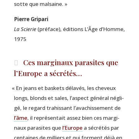
sotte que malsaine. »
Pierre Gri­pa­ri
La Scie­rie
(pré­face), édi­tions L’Âge d’Homme,
1975
Ces marginaux parasites que
l’Europe a sécrétés…
«
En jeans et bas­kets déla­vés, les che­veux
longs, blonds et sales, l’aspect géné­ral négli­
gé, le regard tra­his­sant l’avachissement de
l’âme
, il repré­sen­tait assez bien ces mar­gi­
naux para­sites que
l’Europe
a sécré­tés par
cen­taines de mil­liers et qui forment déjà en