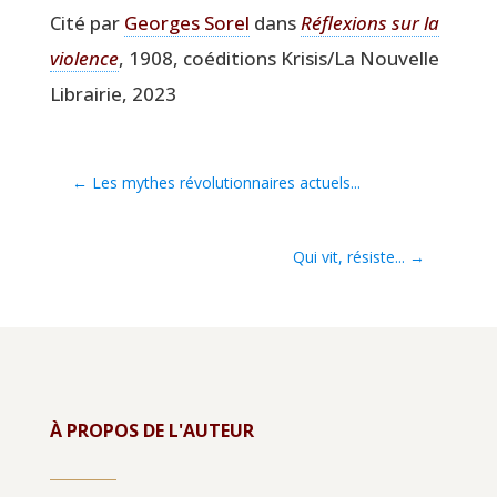
Cité par
Georges Sorel
dans
Réflexions sur la
vio­lence
, 1908, coédi­tions Krisis/La Nou­velle
Librai­rie, 2023
←
Les mythes révolutionnaires actuels...
Qui vit, résiste...
→
À PROPOS DE L'AUTEUR