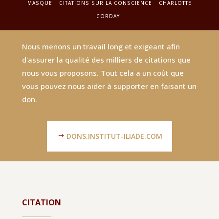
MASQUE
CITATIONS SUR LA CONSCIENCE
CHARLOTTE
CORDAY
Nous menons un travail long et exigeant afin
d'assurer la qualité des milliers de citations que
nous vous proposons. Tout cela a un coût que
vous pouvez nous aider à supporter en faisant un
don.
DONS.INSTITUT-ILIADE.COM
CITATION