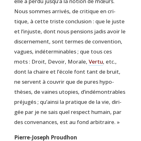
elle a per­du jusqu’à la notion de mœurs.
Nous sommes arri­vés, de cri­tique en cri­
tique, à cette triste conclu­sion : que le juste
et l’injuste, dont nous pen­sions jadis avoir le
dis­cer­ne­ment, sont termes de conven­tion,
vagues, indé­ter­mi­nables ; que tous ces
mots : Droit, Devoir, Morale,
Ver­tu
, etc.,
dont la chaire et l’école font tant de bruit,
ne servent à cou­vrir que de pures hypo­
thèses, de vaines uto­pies, d’indémontrables
pré­ju­gés ; qu’ainsi la pra­tique de la vie, diri­
gée par je ne sais quel res­pect humain, par
des conve­nances, est au fond arbitraire. »
Pierre-Joseph Prou­dhon