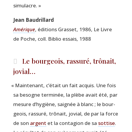
simulacre. »
Jean Bau­drillard
Amé­rique
, édi­tions Gras­set, 1986, Le Livre
de Poche, coll. Biblio essais, 1988
Le bourgeois, rassuré, trônait,
jovial…
«
Main­te­nant, c’était un fait acquis. Une fois
sa besogne ter­mi­née, la plèbe avait été, par
mesure d’hygiène, sai­gnée à blanc ; le bour­
geois, ras­su­ré, trô­nait, jovial, de par la force
de son
argent
et la conta­gion de sa
sot­tise
.