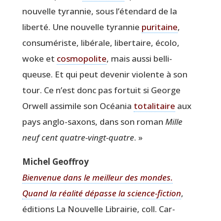
nou­velle tyran­nie, sous l’étendard de la
liber­té. Une nou­velle tyran­nie
puri­taine
,
consu­mé­riste, libé­rale, liber­taire, éco­lo,
woke et
cos­mo­po­lite
, mais aus­si bel­li­
queuse. Et qui peut deve­nir vio­lente à son
tour. Ce n’est donc pas for­tuit si George
Orwell assi­mile son Océa­nia
tota­li­taire
aux
pays anglo-saxons, dans son roman
Mille
neuf cent quatre-vingt-quatre
. »
Michel Geof­froy
Bien­ve­nue dans le meilleur des mondes.
Quand la réa­li­té dépasse la science-fic­tion
,
édi­tions La Nou­velle Librai­rie, coll. Car­