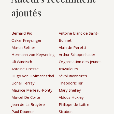
ajoutés
Bernard Rio
Antoine Blanc de Saint-
Oskar Freysinger
Bonnet
Martin Sellner
Alain de Peretti
Hermann von Keyserling
Arthur Schopenhauer
Uli Windisch
Organisation des jeunes
Antoine Dresse
travailleurs
Hugo von Hofmannsthal
révolutionnaires
Lionel Terray
Theodoric Ier
Maurice Merleau-Ponty
Mary Shelley
Marcel De Corte
Aldous Huxley
Jean de La Bruyère
Philippe de Laitre
Paul Doumer
Strabon