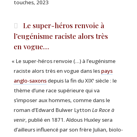
touches, 2023
Le super-héros renvoie à
l’eugénisme raciste alors très
en vogue…
«
Le super-héros ren­voie (…) à l’eugénisme
raciste alors très en vogue dans les
pays
anglo-saxons
depuis la fin du XIX
siècle : le
e
thème d’une race supé­rieure qui va
s’imposer aux hommes, comme dans le
roman d’Edward Bul­wer Lyt­ton
La Race à
venir
, publié en 1871. Aldous Hux­ley sera
d’ailleurs influen­cé par son frère Julian, bio­lo­