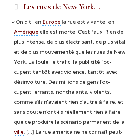
Les rues de New York…
«
On dit : en
Europe
la rue est vivante, en
Amé­rique
elle est morte. C’est faux. Rien de
plus intense, de plus élec­tri­sant, de plus vital
et de plus mou­ve­men­té que les rues de New
York. La foule, le tra­fic, la publi­ci­té l’oc­
cupent tan­tôt avec vio­lence, tan­tôt avec
désin­vol­ture. Des mil­lions de gens l’oc­
cupent, errants, non­cha­lants, vio­lents,
comme s’ils n’a­vaient rien d’autre à faire, et
sans doute n’ont-ils réel­le­ment rien à faire
que de pro­duire le scé­na­rio per­ma­nent de la
ville
. […] La rue amé­ri­caine ne connaît peut-