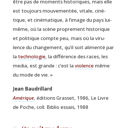
être pas de moments his­to­riques, mais elle
est tou­jours mou­ve­men­tée, vitale, ciné­
tique, et ciné­ma­tique, à l’i­mage du pays lui-
même, où la scène pro­pre­ment his­to­rique
et poli­tique compte peu, mais où la viru­
lence du chan­ge­ment, qu’il soit ali­men­té par
la
tech­no­lo­gie
, la dif­fé­rence des races, les
media, est grande : c’est la
vio­lence
même
du mode de vie. »
Jean Bau­drillard
Amé­rique
, édi­tions Gras­set, 1986, Le Livre
de Poche, coll. Biblio essais, 1988