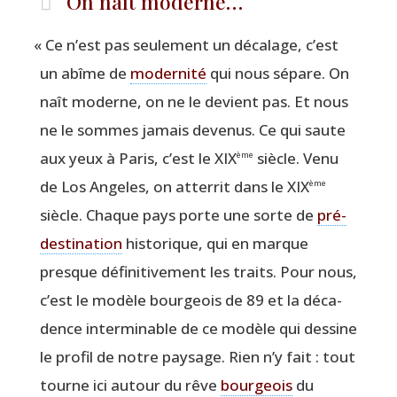
On naît moderne…
«
Ce n’est pas seule­ment un déca­lage, c’est
un abîme de
moder­ni­té
qui nous sépare. On
naît moderne, on ne le devient pas. Et nous
ne le sommes jamais deve­nus. Ce qui saute
aux yeux à Paris, c’est le XIX
siècle. Venu
ème
de Los Angeles, on atter­rit dans le XIX
ème
siècle. Chaque pays porte une sorte de
pré­
des­ti­na­tion
his­to­rique, qui en marque
presque défi­ni­ti­ve­ment les traits. Pour nous,
c’est le modèle bour­geois de 89 et la déca­
dence inter­mi­nable de ce modèle qui des­sine
le pro­fil de notre pay­sage. Rien n’y fait : tout
tourne ici autour du rêve
bour­geois
du