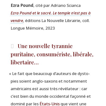
Ezra Pound
, cité par Adria­no Scianca
Ezra Pound et le sacré. Le temple n’est pas à
vendre
,
édi­tions La Nou­velle Librai­rie, coll.
Longue Mémoire, 2023
Une nouvelle tyrannie
puritaine, consumériste, libérale,
libertaire…
«
Le fait que beau­coup d’auteurs de dys­to­
pies soient anglo-saxons et notam­ment
amé­ri­cains est aus­si très révé­la­teur : car
c’est bien du monde occi­den­tal façon­né et
domi­né par les
États-Unis
que vient une