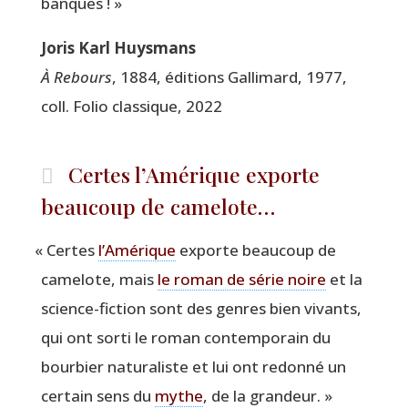
banques ! »
Joris Karl Huysmans
À Rebours
, 1884, édi­tions Gal­li­mard, 1977,
coll. Folio clas­sique, 2022
Certes l’Amérique exporte
beaucoup de camelote…
«
Certes
l’A­mé­rique
exporte beau­coup de
came­lote, mais
le roman de série noire
et la
science-fic­tion sont des genres bien vivants,
qui ont sor­ti le roman contem­po­rain du
bour­bier natu­ra­liste et lui ont redon­né un
cer­tain sens du
mythe
, de la grandeur. »