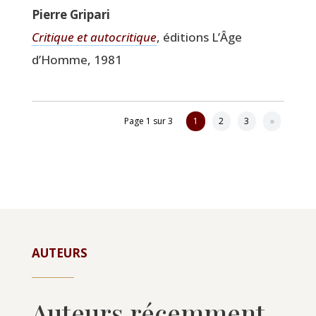
Pierre Gri­pa­ri
Cri­tique et auto­cri­tique
, édi­tions L’Âge
d’Homme, 1981
Page 1 sur 3
1
2
3
»
AUTEURS
Auteurs récemment