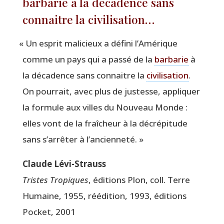
barbarie à la décadence sans
connaitre la civilisation…
«
Un esprit mali­cieux a défi­ni l’Amérique
comme un pays qui a pas­sé de la
bar­ba­rie
à
la déca­dence sans connaitre la
civi­li­sa­tion
.
On pour­rait, avec plus de jus­tesse, appli­quer
la for­mule aux villes du Nou­veau Monde :
elles vont de la fraî­cheur à la décré­pi­tude
sans s’arrêter à l’ancienneté. »
Claude Lévi-Strauss
Tristes Tro­piques
, édi­tions Plon, coll. Terre
Humaine, 1955, réédi­tion, 1993, édi­tions
Pocket, 2001