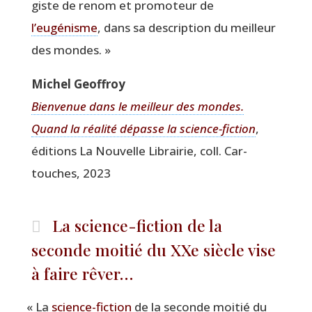
giste de renom et pro­mo­teur de
l’eugénisme
, dans sa des­crip­tion du meilleur
des mondes. »
Michel Geof­froy
Bien­ve­nue dans le meilleur des mondes.
Quand la réa­li­té dépasse la science-fic­tion
,
édi­tions La Nou­velle Librai­rie, coll. Car­
touches, 2023
La science-fiction de la
seconde moitié du XXe siècle vise
à faire rêver…
«
La
science-fic­tion
de la seconde moi­tié du