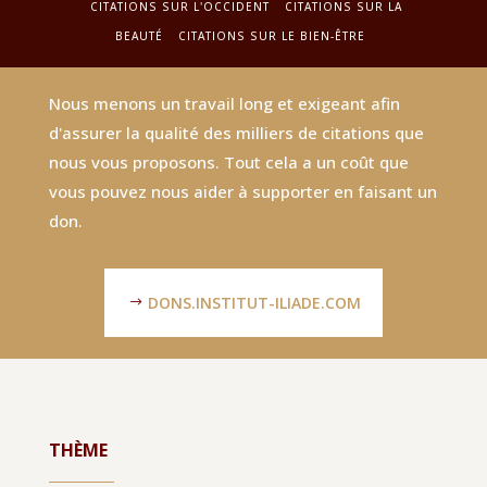
CITATIONS SUR L'OCCIDENT
CITATIONS SUR LA
BEAUTÉ
CITATIONS SUR LE BIEN-ÊTRE
Nous menons un travail long et exigeant afin
d'assurer la qualité des milliers de citations que
nous vous proposons. Tout cela a un coût que
vous pouvez nous aider à supporter en faisant un
don.
DONS.INSTITUT-ILIADE.COM
THÈME