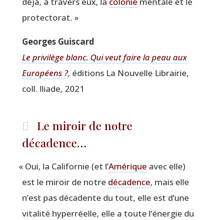
déjà, à tra­vers eux, la
colo­nie
men­tale et le
protectorat. »
Georges Guis­card
Le pri­vi­lège blanc. Qui veut faire la peau aux
Euro­péens ?
, édi­tions La Nou­velle Librai­rie,
coll. Iliade, 2021
Le miroir de notre
décadence…
«
Oui, la Cali­for­nie (et l’
Amé­rique
avec elle)
est le miroir de notre
déca­dence
, mais elle
n’est pas déca­dente du tout, elle est d’une
vita­li­té hyper­réelle, elle a toute l’éner­gie du