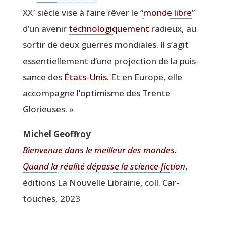
XX
siècle vise à faire rêver le
“
monde libre
”
e
d’un ave­nir
tech­no­lo­gi­que­ment
radieux, au
sor­tir de deux guerres mon­diales. Il s’agit
essen­tiel­le­ment d’une pro­jec­tion de la puis­
sance des
États-Unis
. Et en Europe, elle
accom­pagne l’optimisme des Trente
Glorieuses. »
Michel Geof­froy
Bien­ve­nue dans le meilleur des mondes.
Quand la réa­li­té dépasse la science-fic­tion
,
édi­tions La Nou­velle Librai­rie, coll. Car­
touches, 2023