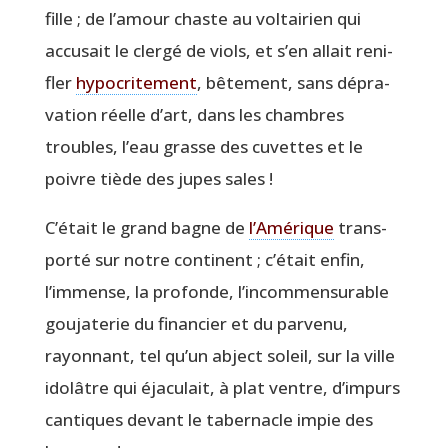
fille ; de l’amour chaste au vol­tai­rien qui
accu­sait le cler­gé de viols, et s’en allait reni­
fler
hypo­cri­te­ment
, bête­ment, sans dépra­
va­tion réelle d’art, dans les chambres
troubles, l’eau grasse des cuvettes et le
poivre tiède des jupes sales !
C’était le grand bagne de
l’Amérique
trans­
por­té sur notre conti­nent ; c’était enfin,
l’immense, la pro­fonde, l’incommensurable
gou­ja­te­rie du finan­cier et du par­ve­nu,
rayon­nant, tel qu’un abject soleil, sur la ville
ido­lâtre qui éja­cu­lait, à plat ventre, d’impurs
can­tiques devant le taber­nacle impie des