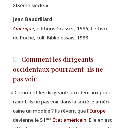
XIXème siècle. »
Jean Bau­drillard
Amé­rique
, édi­tions Gras­set, 1986, Le Livre
de Poche, coll. Biblio essais, 1988
Comment les dirigeants
occidentaux pourraient-ils ne
pas voir…
«
Com­ment les diri­geants occi­den­taux pour­
raient-ils ne pas voir dans la socié­té amé­ri­
caine un modèle ? Ils rêvent que
l’Europe
devienne le 51
État amé­ri­cain
. Elle en est
ème