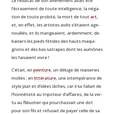
Le résul­tat de son avè­ne­ment avait été
l’écrasement de toute intel­li­gence, la néga­
tion de toute pro­bi­té, la mort de tout
art
,
et, en effet, les artistes avi­lis s’étaient age­
nouillés, et ils man­geaient, ardem­ment, de
bai­sers les pieds fétides des hauts maqui­
gnons et des bas satrapes dont les aumônes
les fai­saient vivre !
C’était, en
pein­ture
, un déluge de niai­se­ries
molles ; en
lit­té­ra­ture
, une intem­pé­rance de
style plat et d’idées lâches, car il lui fal­lait de
l’honnêteté au tri­po­teur d’affaires, de la ver­
tu au fli­bus­tier qui pour­chas­sait une dot
pour son fils et refu­sait de payer celle de sa