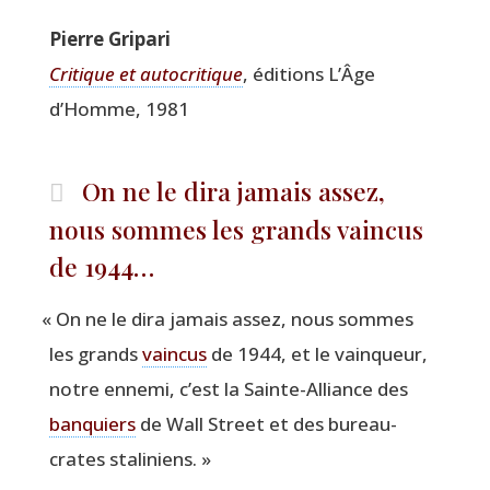
Pierre Gri­pa­ri
Cri­tique et auto­cri­tique
, édi­tions L’Âge
d’Homme, 1981
On ne le dira jamais assez,
nous sommes les grands vaincus
de 1944…
«
On ne le dira jamais assez, nous sommes
les grands
vain­cus
de 1944, et le vain­queur,
notre enne­mi, c’est la Sainte-Alliance des
ban­quiers
de Wall Street et des bureau­
crates staliniens. »