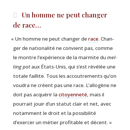
Un homme ne peut changer
de race…
«
Un homme ne peut chan­ger de
race
. Chan­
ger de natio­na­li­té ne convient pas, comme
le montre l’expérience de la mar­mite du
mel­
ting pot
aux États-Unis, qui s’est révé­lée une
totale faillite. Tous les accou­tre­ments qu’on
vou­dra ne créent pas une race. L’allogène ne
doit pas acqué­rir la
citoyen­ne­té
, mais il
pour­rait jouir d’un sta­tut clair et net, avec
notam­ment le droit et la pos­si­bi­li­té
d’exercer un métier pro­fi­table et décent. »