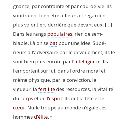
gnance, par contrainte et par eau-de-vie. Ils
vou­draient bien être ailleurs et regardent
plus volon­tiers der­rière que devant eux. […]
Dans les rangs
popu­laires
, rien de sem­
blable. Là on se
bat
pour une idée. Supé­
rieurs à l’adversaire par le dévoue­ment, ils le
sont bien plus encore par
l’intelligence
. Ils
l’emportent sur lui, dans l’ordre moral et
même phy­sique, par la convic­tion, la
vigueur, la
fer­ti­li­té
des res­sources, la vita­li­té
du
corps
et de
l’esprit
. Ils ont la tête et le
cœur
. Nulle troupe au monde n’égale ces
hommes
d’élite
. »