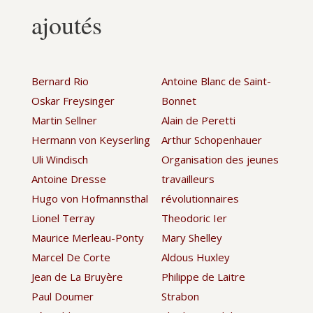
ajoutés
Bernard Rio
Antoine Blanc de Saint-
Oskar Freysinger
Bonnet
Martin Sellner
Alain de Peretti
Hermann von Keyserling
Arthur Schopenhauer
Uli Windisch
Organisation des jeunes
Antoine Dresse
travailleurs
Hugo von Hofmannsthal
révolutionnaires
Lionel Terray
Theodoric Ier
Maurice Merleau-Ponty
Mary Shelley
Marcel De Corte
Aldous Huxley
Jean de La Bruyère
Philippe de Laitre
Paul Doumer
Strabon