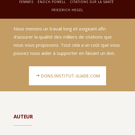
FEMMES
ENOCH POWELL
CITATIONS SUR LA SANTÉ
FRIEDRICH HEGEL
Nous menons un travail long et exigeant afin
d'assurer la qualité des milliers de citations que
nous vous proposons. Tout cela a un coût que vous
pouvez nous aider à supporter en faisant un don.
DONS.INSTITUT-ILIADE.COM
AUTEUR