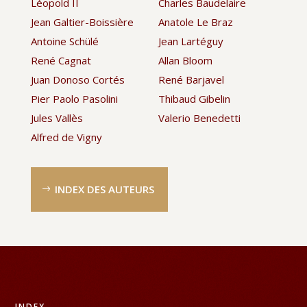
Léopold II
Charles Baudelaire
Jean Galtier-Boissière
Anatole Le Braz
Antoine Schülé
Jean Lartéguy
René Cagnat
Allan Bloom
Juan Donoso Cortés
René Barjavel
Pier Paolo Pasolini
Thibaud Gibelin
Jules Vallès
Valerio Benedetti
Alfred de Vigny
INDEX DES AUTEURS
INDEX