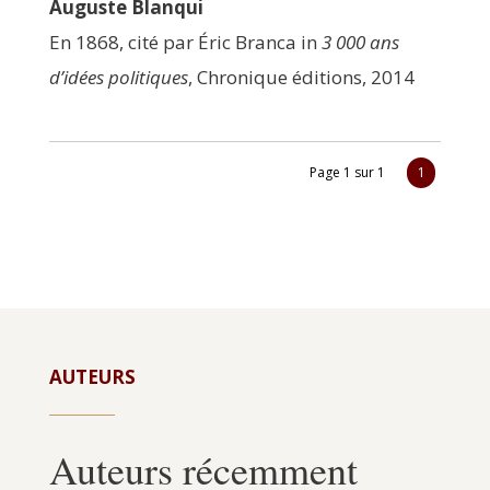
Auguste Blan­qui
En 1868, cité par Éric Bran­ca in
3 000 ans
d’idées poli­tiques
, Chro­nique édi­tions, 2014
Page 1 sur 1
1
AUTEURS
Auteurs récemment