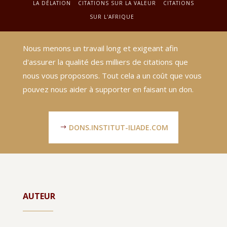
LA DÉLATION
CITATIONS SUR LA VALEUR
CITATIONS
SUR L'AFRIQUE
Nous menons un travail long et exigeant afin
d'assurer la qualité des milliers de citations que
nous vous proposons. Tout cela a un coût que vous
pouvez nous aider à supporter en faisant un don.
DONS.INSTITUT-ILIADE.COM
AUTEUR