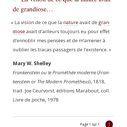
de grandiose…
«
La vision de ce que la
nature
avait de
gran­
diose
avait d’ailleurs tou­jours eu pour effet
d’en­no­blir mes pen­sées et de m’a­me­ner à
oublier les tra­cas pas­sa­gers de l’existence. »
Mary W. Shelley
Fran­ken­stein ou le Pro­mé­thée moderne
(
Fran­
ken­stein or The Modern Pro­me­theus
), 1818,
trad. Joe Ceur­vorst, édi­tions Mara­bout, coll.
Livre de poche, 1978
Page 1 sur 1
1