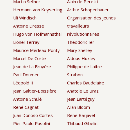
Martin Sellner
Alain de Peretti
Hermann von Keyserling
Arthur Schopenhauer
Uli Windisch
Organisation des jeunes
Antoine Dresse
travailleurs
Hugo von Hofmannsthal
révolutionnaires
Lionel Terray
Theodoric Ier
Maurice Merleau-Ponty
Mary Shelley
Marcel De Corte
Aldous Huxley
Jean de La Bruyère
Philippe de Laitre
Paul Doumer
Strabon
Léopold II
Charles Baudelaire
Jean Galtier-Boissière
Anatole Le Braz
Antoine Schülé
Jean Lartéguy
René Cagnat
Allan Bloom
Juan Donoso Cortés
René Barjavel
Pier Paolo Pasolini
Thibaud Gibelin